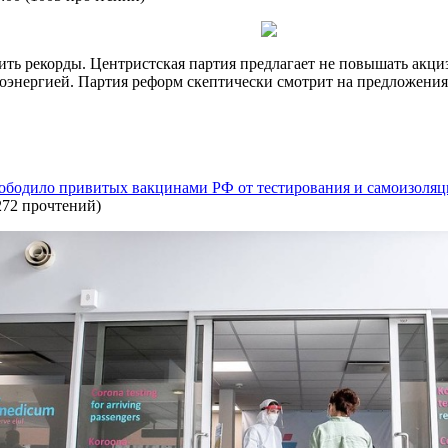
ть рекорды. Центристская партия предлагает не повышать акциз
энергией. Партия реформ скептически смотрит на предложения 
ободило привитых вакцинами РФ от тестирования и самоизоля
272 прочтений
)