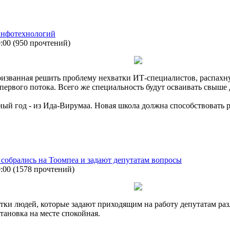
инфотехнологий
0:00
(
950 прочтений
)
изванная решить проблему нехватки ИТ-специалистов, распахну
 первого потока. Всего же специальность будут осваивать свыше 
бный год - из Ида-Вирумаа. Новая школа должна способствовать 
обрались на Тоомпеа и задают депутатам вопросы
0:00
(
1578 прочтений
)
ятки людей, которые задают приходящим на работу депутатам ра
становка на месте спокойная.