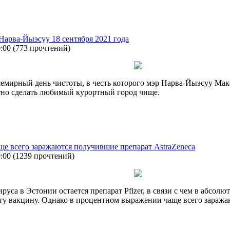
Нарва-Йыэсуу 18 сентября 2021 года
0:00
(
773 прочтений
)
 Всемирный день чистоты, в честь которого мэр Нарва-Йыэсуу Ма
но сделать любимый курортный город чище.
е всего заражаются получившие препарат AstraZeneca
0:00
(
1239 прочтений
)
руса в Эстонии остается препарат Pfizer, в связи с чем в абс
 эту вакцину. Однако в процентном выражении чаще всего зара