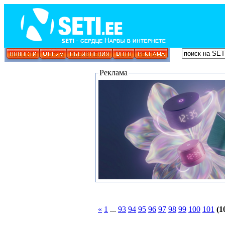
Реклама
«
1
...
93
94
95
96
97
98
99
100
101
(1