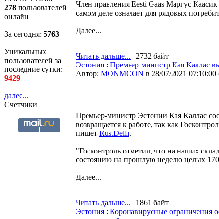
Член правления Eesti Gaas Маргус Каасик
278
пользователей
самом деле означает для рядовых потребит
онлайн
Далее...
За сегодня:
5763
Уникальных
Читать дальше...
| 2732 байт
пользователей за
Эстония
:
Премьер-министр Кая Каллас вы
последние сутки:
Автор:
MONMOON
в 28/07/2021 07:10:00
9429
далее...
Счетчики
Премьер-министр Эстонии Кая Каллас сооб
возвращается к работе, так как Госконтр
пишет
Rus.Delfi
.
"Госконтроль отметил, что на наших скл
состоянию на прошлую неделю целых 170 0
Далее...
Читать дальше...
| 1861 байт
Эстония
:
Коронавирусные ограничения о