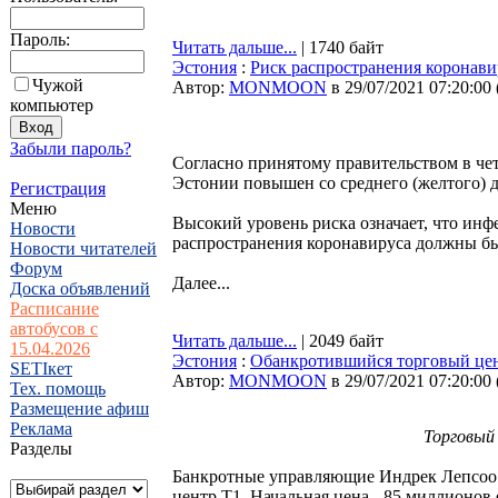
Пароль:
Читать дальше...
| 1740 байт
Эстония
:
Риск распространения коронави
Чужой
Автор:
MONMOON
в 29/07/2021 07:20:00
компьютер
Забыли пароль?
Согласно принятому правительством в че
Эстонии повышен со среднего (желтого) д
Регистрация
Меню
Высокий уровень риска означает, что инф
Новости
распространения коронавируса должны бы
Новости читателей
Форум
Далее...
Доска объявлений
Расписание
автобусов с
Читать дальше...
| 2049 байт
15.04.2026
Эстония
:
Обанкротившийся торговый цен
SETIкет
Автор:
MONMOON
в 29/07/2021 07:20:00
Тех. помощь
Размещение афиш
Реклама
Торговый 
Разделы
Банкротные управляющие Индрек Лепсоо 
центр T1. Начальная цена - 85 миллионов 