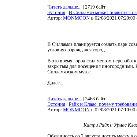
Читать дальше...
| 2719 байт
Эстония
:
В Силламяэ может появиться па
Автор:
MONMOON
в 02/08/2021 07:20:00
В Силламяэ планируется создать парк сов
условиях зарождался город.
В это время город стал местом переработ
закрытым для посещения иногородними. Ка
Силламяэском музее.
Далее...
Читать дальше...
| 2468 байт
Эстония
:
Райк и Клаас: почему требовани
Автор:
MONMOON
в 02/08/2021 07:10:00
Катри Райк и Урмас Кла
Обязанность со 2 августа носить маску в