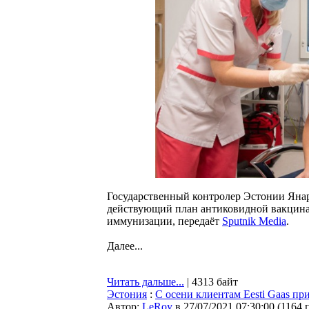
Государственный контролер Эстонии Янар 
действующий план антиковидной вакцинац
иммунизации, передаёт
Sputnik Media
.
Далее...
Читать дальше...
| 4313 байт
Эстония
:
С осени клиентам Eesti Gaas пр
Автор:
LeRoy
в 27/07/2021 07:30:00
(
1164 