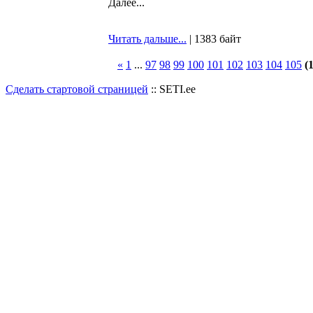
Далее...
Читать дальше...
| 1383 байт
«
1
...
97
98
99
100
101
102
103
104
105
(
Сделать стартовой страницей
:: SETI.ee