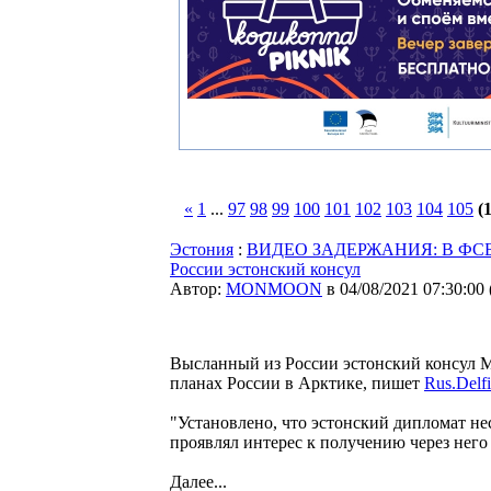
«
1
...
97
98
99
100
101
102
103
104
105
(
Эстония
:
ВИДЕО ЗАДЕРЖАНИЯ: В ФСБ рас
России эстонский консул
Автор:
MONMOON
в 04/08/2021 07:30:00
Высланный из России эстонский консул М
планах России в Арктике, пишет
Rus.Delfi
"Установлено, что эстонский дипломат нес
проявлял интерес к получению через него
Далее...