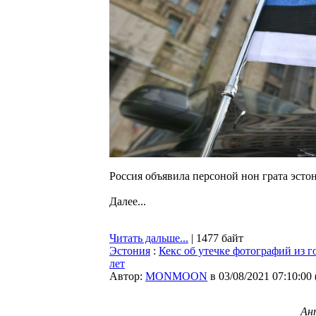
Россия объявила персоной нон грата эст
Далее...
Читать дальше...
| 1477 байт
Эстония
:
Кекс об утечке фотографий из г
лет
Автор:
MONMOON
в 03/08/2021 07:10:00
Ан