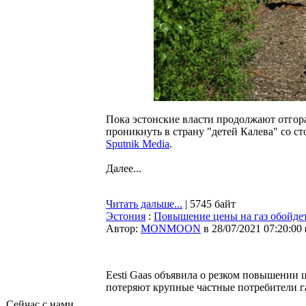
Пока эстонские власти продолжают отгор
проникнуть в страну "детей Калева" со 
Sputnik Media
.
Далее...
Читать дальше...
| 5745 байт
Эстония
:
Повышение цены на газ обойдет
Автор:
MONMOON
в 28/07/2021 07:20:00
Eesti Gaas объявила о резком повышении ц
потеряют крупные частные потребители га
Сейчас с нами