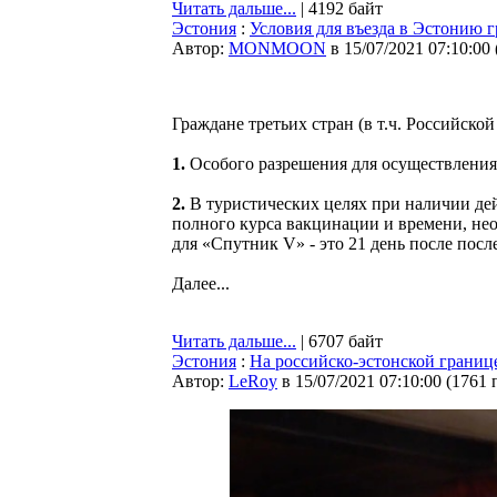
Читать дальше...
| 4192 байт
Эстония
:
Условия для въезда в Эстонию г
Автор:
MONMOON
в 15/07/2021 07:10:00
Граждане третьих стран (в т.ч. Российск
1.
Особого разрешения для осуществления 
2.
В туристических целях при наличии де
полного курса вакцинации и времени, не
для «Спутник V» - это 21 день после посл
Далее...
Читать дальше...
| 6707 байт
Эстония
:
На российско-эстонской грани
Автор:
LeRoy
в 15/07/2021 07:10:00
(
1761 