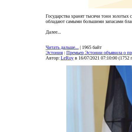
Государства хранят тысячи тонн золотых 
обладают самыми большими запасами бла
Далее...
Читать дальше...
| 1965 байт
Эстония
:
Премьер Эстонии объявила о пр
Автор:
LeRoy
в 16/07/2021 07:10:00
(
1752 