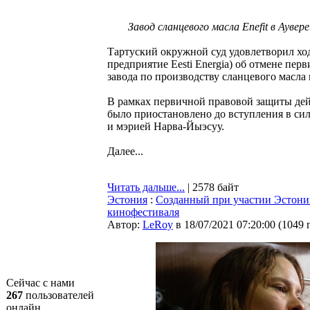
Завод сланцевого масла Enefit в Ауве
Тартуский окружной суд удовлетворил ход
предприятие Eesti Energia) об отмене пе
завода по производству сланцевого масла
В рамках первичной правовой защиты дей
было приостановлено до вступления в си
и мэрией Нарва-Йыэсуу.
Далее...
Читать дальше...
| 2578 байт
Эстония
:
Созданный при участии Эстони
кинофестиваля
Автор:
LeRoy
в 18/07/2021 07:20:00
(
1049 
Сейчас с нами
267
пользователей
онлайн