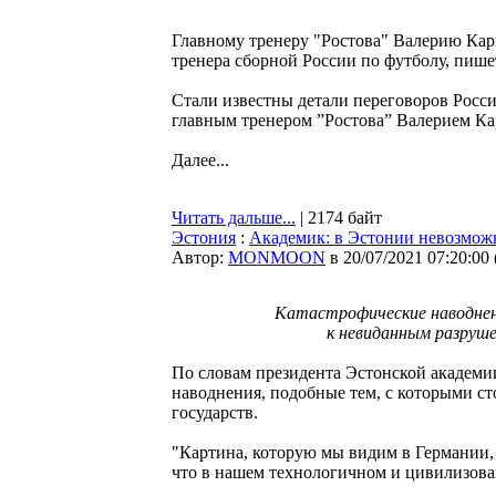
Главному тренеру "Ростова" Валерию Кар
тренера сборной России по футболу, пиш
Стали известны детали переговоров Росс
главным тренером ”Ростова” Валерием К
Далее...
Читать дальше...
| 2174 байт
Эстония
:
Академик: в Эстонии невозмож
Автор:
MONMOON
в 20/07/2021 07:20:00
Катастрофические наводнени
к невиданным разруше
По словам президента Эстонской академ
наводнения, подобные тем, с которыми ст
государств.
"Картина, которую мы видим в Германии, 
что в нашем технологичном и цивилизова