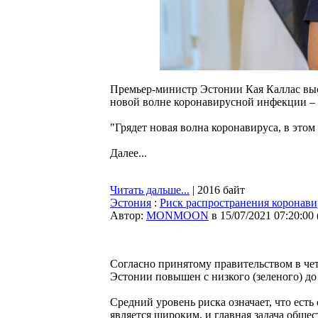
Премьер-министр Эстонии Кая Каллас выс
новой волне коронавирусной инфекции – в
"Грядет новая волна коронавируса, в это
Далее...
Читать дальше...
| 2016 байт
Эстония
:
Риск распространения коронави
Автор:
MONMOON
в 15/07/2021 07:20:00
Согласно принятому правительством в че
Эстонии повышен с низкого (зеленого) до 
Средний уровень риска означает, что ест
является широким, и главная задача обще