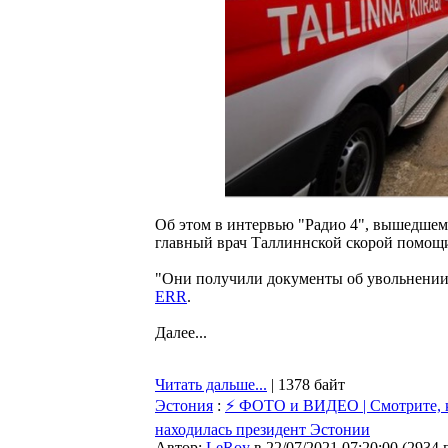
Об этом в интервью "Радио 4", вышедшем 
главный врач Таллиннской скорой помощи
"Они получили документы об увольнении.
ERR
.
Далее...
Читать дальше...
| 1378 байт
Эстония
:
⚡ ФОТО и ВИДЕО | Смотрите, ка
находилась президент Эстонии
Автор:
LeRoy
в 22/07/2021 07:20:00
(
2934 