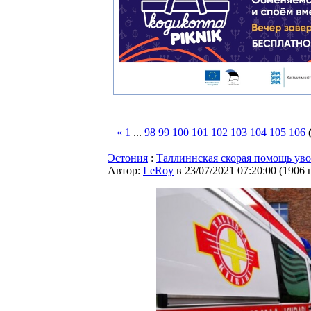
«
1
...
98
99
100
101
102
103
104
105
106
Эстония
:
Таллиннская скорая помощь уво
Автор:
LeRoy
в 23/07/2021 07:20:00
(
1906 