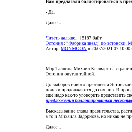
Вам предлагали баллотироваться в пре
- Да.
Далее...
Читать дальше...
| 5187 байт
Эстония
:
”Фабрика звезд” по-эстонски. 
Автор:
MONMOON
в 20/07/2021 07:10:00
Мэр Таллина Михаил Кылварт на страни
Эстонии окутан тайной.
До выборов нового президента Эстонской
поиски продолжаются до сих пор. В проц
еще надо как-то уговорить представить с
предложения баллотироваться несколько
Высказывание главы правительства, расти
а то и Михаила Задорнова, но никак не п
Далее...