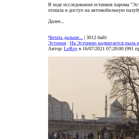
В ходе исследования останков парома "Эс
отошла и доступ на автомобильную палуб
Далее...
Читать дальше...
| 3012 байт
Эстония
:
На Эстонию надвигается пыль 
Автор:
LeRoy
в 16/07/2021 07:20:00
(
991 п