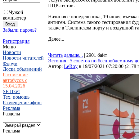
ПЦР-тестов.
Чужой
Начиная с понедельника, 19 июля, въезжа
компьютер
антиген. Система такого тестирования буд
также в Таллинском порту и воздушной г
Забыли пароль?
Далее...
Регистрация
Меню
Новости
Читать дальше...
| 2901 байт
Новости читателей
Эстония
:
5 советов по беспроблемному д
Форум
Автор:
LeRoy
в 19/07/2021 07:20:00
(
2178 
Доска объявлений
Расписание
автобусов с
15.04.2026
SETIкет
Тех. помощь
Размещение афиш
Реклама
Разделы
Реклама