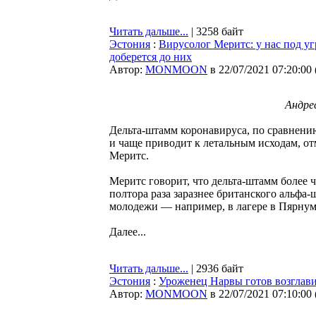
Читать дальше...
| 3258 байт
Эстония
:
Вирусолог Меритс: у нас под уг
доберется до них
Автор:
MONMOON
в 22/07/2021 07:20:00
Андре
Дельта-штамм коронавируса, по сравнени
и чаще приводит к летальным исходам, от
Меритс.
Меритс говорит, что дельта-штамм более ч
полтора раза заразнее британского альфа
молодежи — например, в лагере в Пярнума
Далее...
Читать дальше...
| 2936 байт
Эстония
:
Уроженец Нарвы готов возглави
Автор:
MONMOON
в 22/07/2021 07:10:00