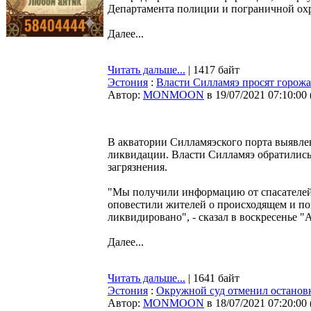
Департамента полиции и пограничной ох
Далее...
Читать дальше...
| 1417 байт
Эстония
:
Власти Силламяэ просят горожан
Автор:
MONMOON
в 19/07/2021 07:10:00
В акватории Силламяэского порта выявлен
ликвидации. Власти Силламяэ обратились 
загрязнения.
"Мы получили информацию от спасателей 
оповестили жителей о происходящем и попр
ликвидировано", - сказал в воскресенье 
Далее...
Читать дальше...
| 1641 байт
Эстония
:
Окружной суд отменил остановк
Автор:
MONMOON
в 18/07/2021 07:20:00