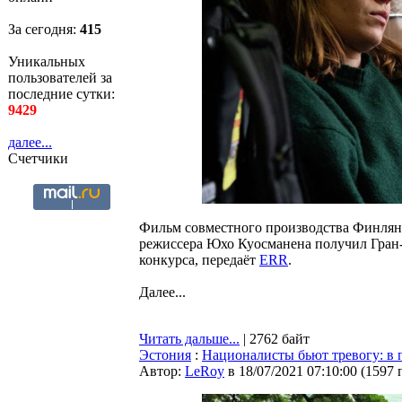
За сегодня:
415
Уникальных
пользователей за
последние сутки:
9429
далее...
Счетчики
Фильм совместного производства Финлян
режиссера Юхо Куосманена получил Гран-
конкурса, передаёт
ERR
.
Далее...
Читать дальше...
| 2762 байт
Эстония
:
Националисты бьют тревогу: в 
Автор:
LeRoy
в 18/07/2021 07:10:00
(
1597 