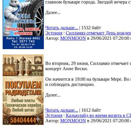
главном бульваре города. Звездой вечера 
Далее...
Читать дальше...
| 1532 байт
Эстония
:
Силламяэ отмечает День рожден
Автор:
MONMOON
в 29/06/2021 07:20:00
Во вторник, 29 июня, Силламяэ отмечает 
концерт Анне Вески.
Он начнется в 19:00 на бульваре Мере. В
и соблюдать дистанцию.
Далее...
Читать дальше...
| 1612 байт
Эстония
:
Кальюлайд во время визита в С
Автор:
MONMOON
в 29/06/2021 07:20:00