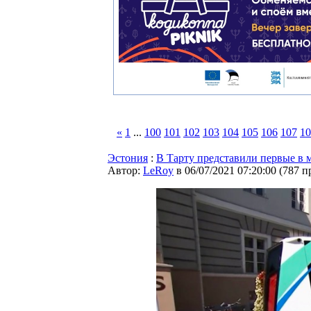
«
1
...
100
101
102
103
104
105
106
107
10
Эстония
:
В Тарту представили первые в 
Автор:
LeRoy
в 06/07/2021 07:20:00
(
787 п