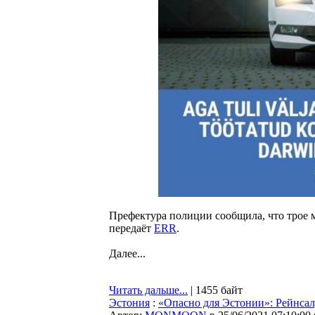
Префектура полиции сообщила, что трое 
передаёт
ERR
.
Далее...
Читать дальше...
| 1455 байт
Эстония
:
«Опасно для Эстонии»: Рейнса