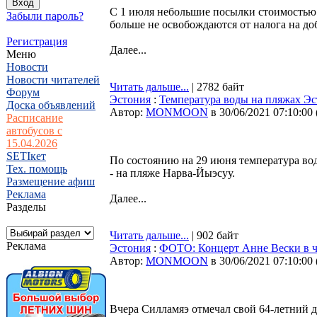
С 1 июля небольшие посылки стоимостью д
Забыли пароль?
больше не освобождаются от налога на д
Регистрация
Далее...
Меню
Новости
Новости читателей
Читать дальше...
| 2782 байт
Форум
Эстония
:
Температура воды на пляжах Эс
Доска объявлений
Автор:
MONMOON
в 30/06/2021 07:10:00
Расписание
автобусов с
15.04.2026
SETIкет
По состоянию на 29 июня температура вод
Тех. помощь
- на пляже Нарва-Йыэсуу.
Размещение афиш
Реклама
Далее...
Разделы
Читать дальше...
| 902 байт
Реклама
Эстония
:
ФОТО: Концерт Анне Вески в че
Автор:
MONMOON
в 30/06/2021 07:10:00
Вчера Силламяэ отмечал свой 64-летний д