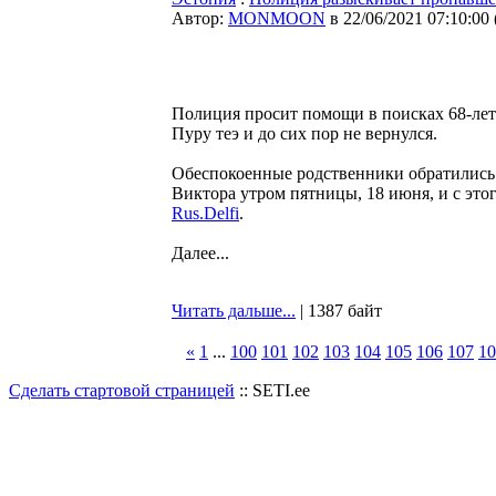
Автор:
MONMOON
в 22/06/2021 07:10:00
Полиция просит помощи в поисках 68-летн
Пуру теэ и до сих пор не вернулся.
Обеспокоенные родственники обратились 
Виктора утром пятницы, 18 июня, и с это
Rus.Delfi
.
Далее...
Читать дальше...
| 1387 байт
«
1
...
100
101
102
103
104
105
106
107
10
Сделать стартовой страницей
:: SETI.ee