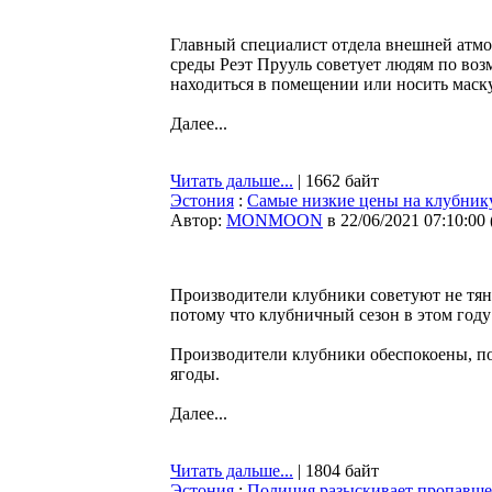
Главный специалист отдела внешней атм
среды Реэт Прууль советует людям по воз
находиться в помещении или носить маск
Далее...
Читать дальше...
| 1662 байт
Эстония
:
Самые низкие цены на клубник
Автор:
MONMOON
в 22/06/2021 07:10:00
Производители клубники советуют не тян
потому что клубничный сезон в этом году
Производители клубники обеспокоены, по
ягоды.
Далее...
Читать дальше...
| 1804 байт
Эстония
:
Полиция разыскивает пропавше