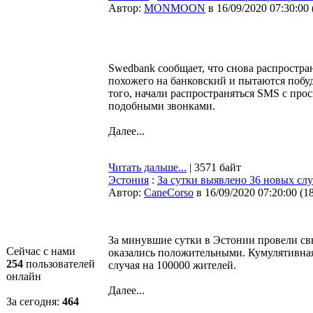
Автор:
MONMOON
в 16/09/2020 07:30:00
Swedbank сообщает, что снова распростра
похожего на банковский и пытаются побуд
того, начали распространяться SMS с прос
подобными звонками.
Далее...
Читать дальше...
| 3571 байт
Эстония
:
За сутки выявлено 36 новых сл
Автор:
CaneCorso
в 16/09/2020 07:20:00
(
1
За минувшие сутки в Эстонии провели св
Сейчас с нами
оказались положительными. Кумулятивная 
254
пользователей
случая на 100000 жителей.
онлайн
Далее...
За сегодня:
464