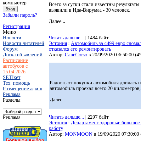
компьютер
Всего за сутки стали известны результаты
выявили в Ида-Вирумаа - 30 человек.
Забыли пароль?
Далее...
Регистрация
Меню
Новости
Читать дальше...
| 1484 байт
Новости читателей
Эстония
:
Автомобиль за 4499 евро сломал
Форум
отказался его ремонтировать
Доска объявлений
Автор:
CaneCorso
в 20/09/2020 06:50:00
(
4
Расписание
автобусов с
15.04.2026
SETIкет
Радость от покупки автомобиля длилась 
Тех. помощь
автомобиль проехал всего 20 километров
Размещение афиш
Реклама
Далее...
Разделы
Читать дальше...
| 2297 байт
Реклама
Эстония
:
Департамент здоровья: большое
работу
Автор:
MONMOON
в 19/09/2020 07:30:00