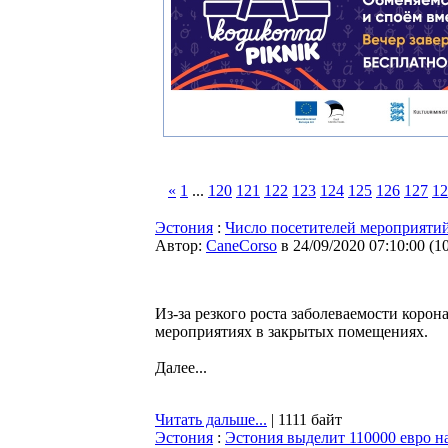
«
1
...
120
121
122
123
124
125
126
127
12
Эстония
:
Число посетителей мероприятий
Автор:
CaneCorso
в 24/09/2020 07:10:00
(
1
Из-за резкого роста заболеваемости коро
мероприятиях в закрытых помещениях.
Далее...
Читать дальше...
| 1111 байт
Эстония
:
Эстония выделит 110000 евро 