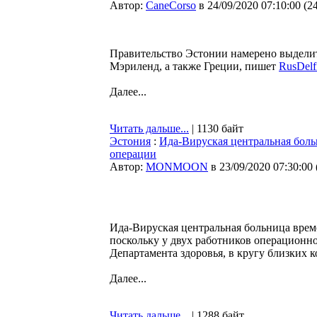
Автор:
CaneCorso
в 24/09/2020 07:10:00
(
2
Правительство Эстонии намерено выделит
Мэриленд, а также Греции, пишет
RusDelf
Далее...
Читать дальше...
| 1130 байт
Эстония
:
Ида-Вируская центральная боль
операции
Автор:
MONMOON
в 23/09/2020 07:30:00
Ида-Вируская центральная больница врем
поскольку у двух работников операционн
Департамента здоровья, в кругу близких к
Далее...
Читать дальше...
| 1288 байт