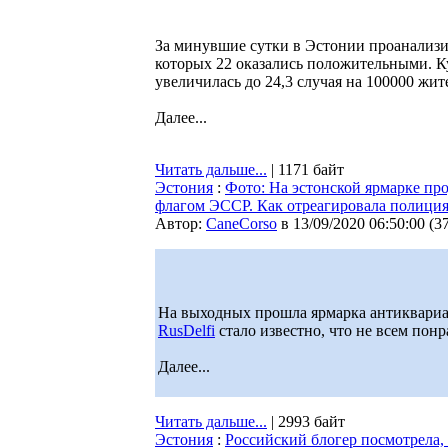
За минувшие сутки в Эстонии проанализи
которых 22 оказались положительными. Ку
увеличилась до 24,3 случая на 100000 жит
Далее...
Читать дальше...
| 1171 байт
Эстония
:
Фото: На эстонской ярмарке про
флагом ЭССР. Как отреагировала полици
Автор:
CaneCorso
в 13/09/2020 06:50:00
(
3
На выходных прошла ярмарка антиквариата
RusDelfi
стало известно, что не всем пон
Далее...
Читать дальше...
| 2993 байт
Эстония
:
Российский блогер посмотрела, 