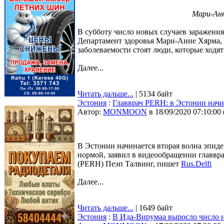
Мари-Анн
В субботу число новых случаев заражения 
Департамент здоровья Мари-Анне Хярма, е
заболеваемости стоят люди, которые ходя
Далее...
Читать дальше...
| 5134 байт
Эстония
:
Главврач PERH: в Эстонии начи
Автор:
MONMOON
в 18/09/2020 07:10:00
В Эстонии начинается вторая волна эпид
нормой, заявил в видеообращении главвр
(PERH) Пеэп Талвинг, пишет
Rus.Delfi
Далее...
Читать дальше...
| 1649 байт
Эстония
:
В Ида-Вирумаа выросло число н