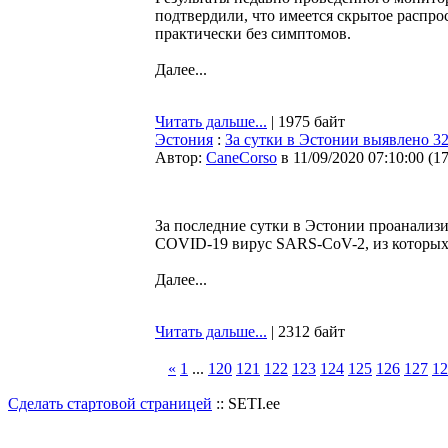
подтвердили, что имеется скрытое распро
практически без симптомов.
Далее...
Читать дальше...
| 1975 байт
Эстония
:
За сутки в Эстонии выявлено 3
Автор:
CaneCorso
в 11/09/2020 07:10:00
(
1
За последние сутки в Эстонии проанализ
COVID-19 вирус SARS-CoV-2, из которых 
Далее...
Читать дальше...
| 2312 байт
«
1
...
120
121
122
123
124
125
126
127
12
Сделать стартовой страницей
:: SETI.ee