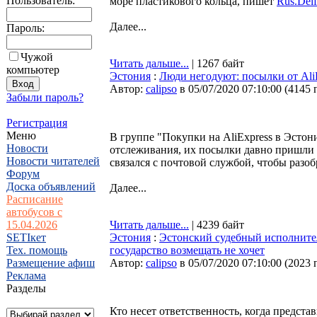
Пользователь:
море пластикового кольца, пишет
Rus.Delf
Далее...
Пароль:
Чужой
Читать дальше...
| 1267 байт
компьютер
Эстония
:
Люди негодуют: посылки от Ali
Автор:
calipso
в 05/07/2020 07:10:00
(
4145 
Забыли пароль?
Регистрация
Меню
В группе "Покупки на AliExpress в Эстон
Новости
отслеживания, их посылки давно пришли в
Новости читателей
связался с почтовой службой, чтобы разоб
Форум
Доска объявлений
Далее...
Расписание
автобусов с
15.04.2026
Читать дальше...
| 4239 байт
SETIкет
Эстония
:
Эстонский судебный исполнител
Тех. помощь
государство возмещать не хочет
Размещение афиш
Автор:
calipso
в 05/07/2020 07:10:00
(
2023 
Реклама
Разделы
Кто несет ответственность, когда предст