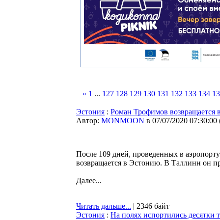
«
1
...
127
128
129
130
131
132
133
134
13
Эстония
:
Роман Трофимов возвращается 
Автор:
MONMOON
в 07/07/2020 07:30:00
После 109 дней, проведенных в аэропор
возвращается в Эстонию. В Таллинн он пр
Далее...
Читать дальше...
| 2346 байт
Эстония
:
На полях испортились десятки 