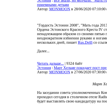
Эстония
:
Все знали, но молчали. "Мать г
приемными детьми
Автор:
MONMOON
в 28/06/2020 07:10:00
"Гордость Эстонии 2008", "Мать года 201
Ордена Эстонского Красного Креста IV с
ненадлежащим образом со своими пятью пр
неоднократном избиении руками и ногами 
нескольких дней, пишет
Rus.Delfi
со ссылк
Далее...
Читать дальше...
| 9324 байт
Эстония
:
Март Хельме покидает пост пр
Автор:
MONMOON
в 27/06/2020 07:30:00
Март Хел
На заседании совета уполномоченных Ко
проходил сегодня в столичном отеле Radis
будет выставлять свою кандидатуру на по