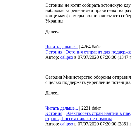
Эстонцы не хотят собирать эстонскую кл
наблюдая за решениями правительства раз
конце мая фермеры волновались: кто собер
Украины.
Далее...
Читать дальше...
| 4264 байт
Эстония
:
Эстония отправит для поддержк
Автор:
calipso
в 07/07/2020 07:20:00
(
1347 
Сегодня Министерство обороны отправило
с целью поддержать укрепление потенци
Далее...
Читать дальше...
| 2231 байт
Эстония
:
Электросеть стран Балтии в пр
страны, Россия никак не помогла
Автор:
calipso
в 07/07/2020 07:20:00
(
2851 