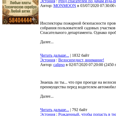
Эстония
:
Рейд спасателей по дачам Ида-В
Автор:
MONMOON
в 03/07/2020 07:30:00
Инспекторы пожарной безопасности пров
собрания пользователей садовых участков
Спасательного департамента. Однако проб
Далее...
Читать дальше...
| 1832 байт
Эстония
:
Велосипедист, внимание!
Автор:
calipso
в 02/07/2020 07:20:00
(
2450 
Знаешь ли ты... что при проезде на вело
преимущества перед водителем автомобиля
Далее...
Читать дальше...
| 792 байт
Эстония
:
Рожденный, чтобы попасть в тю