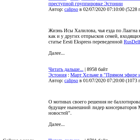
преступной группировке Эстонии
Автор:
calipso
в 02/07/2020 07:10:00
(
5228 
Жизнь Исы Халилова, чья езда по Лаагна н
как и у других отпрысков семей, входящи
статье Eesti Ekspress переведенной
RusDelf
Далее...
Читать дальше...
| 8958 байт
Эстония
:
Март Хельме в "Прямом эфире и
Автор:
calipso
в 01/07/2020 07:20:00
(
1073 
О мотивах своего решения не баллотиров
будущее нынешний лидер консерваторов М
новостей".
Далее...