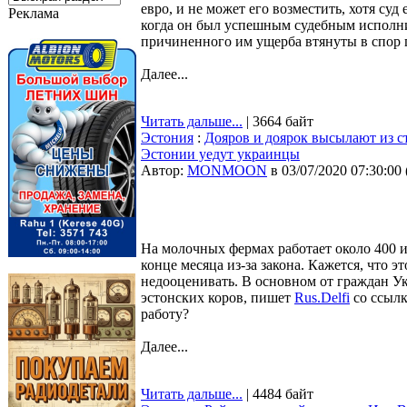
евро, и не может его возместить, хотя суд
Реклама
когда он был успешным судебным исполнит
причиненного им ущерба втянуты в спор 
Далее...
Читать дальше...
| 3664 байт
Эстония
:
Дояров и доярок высылают из ст
Эстонии уедут украинцы
Автор:
MONMOON
в 03/07/2020 07:30:00
На молочных фермах работает около 400 и
конце месяца из-за закона. Кажется, что э
недооценивать. В основном от граждан Укр
эстонских коров, пишет
Rus.Delfi
со ссылк
работу?
Далее...
Читать дальше...
| 4484 байт