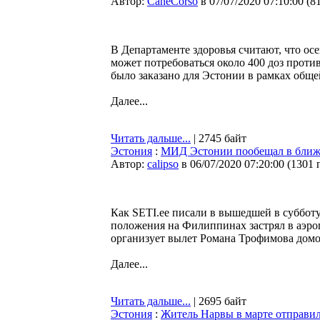
Автор:
CaneCorso
в 07/07/2020 07:10:00
(
8
В Департаменте здоровья считают, что осе
может потребоваться около 400 доз проти
было заказано для Эстонии в рамках обще
Далее...
Читать дальше...
| 2745 байт
Эстония
:
МИД Эстонии пообещал в ближа
Автор:
calipso
в 06/07/2020 07:20:00
(
1301 
Как SETI.ee писали в вышедшей в суббот
положения на Филиппинах застрял в аэр
организует вылет Романа Трофимова домо
Далее...
Читать дальше...
| 2695 байт
Эстония
:
Житель Нарвы в марте отправилс