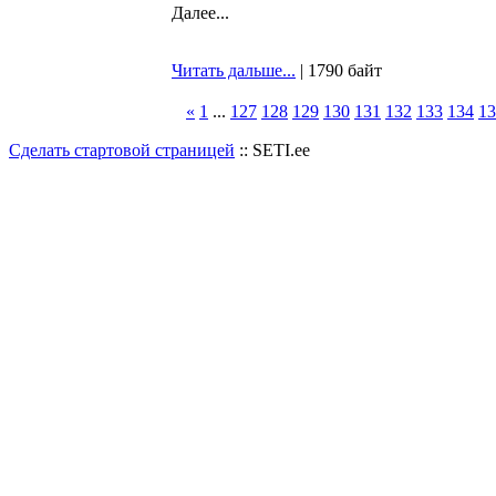
Далее...
Читать дальше...
| 1790 байт
«
1
...
127
128
129
130
131
132
133
134
13
Сделать стартовой страницей
:: SETI.ee