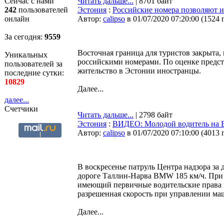
Сейчас с нами
Читать дальше...
| 8701 байт
242
пользователей
Эстония
:
Российские номера позволяют и
онлайн
Автор:
calipso
в 01/07/2020 07:20:00
(
1524 
За сегодня:
9559
Восточная граница для туристов закрыта,
Уникальных
российскими номерами. По оценке предс
пользователей за
жительство в Эстонии иностранцы.
последние сутки:
10829
Далее...
далее...
Счетчики
Читать дальше...
| 2798 байт
Эстония
:
ВИДЕО: Молодой водитель на B
Автор:
calipso
в 01/07/2020 07:10:00
(
4013 
В воскресенье патруль Центра надзора з
дороге Таллин-Нарва BMW 185 км/ч. При
имеющий первичные водительские права м
разрешенная скорость при управлении ма
Далее...