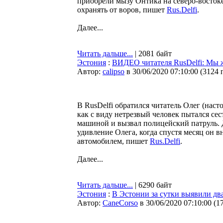
приобрели мызу Онтика на северо-восток
охранять от воров, пишет
Rus.Delfi
.
Далее...
Читать дальше...
| 2081 байт
Эстония
:
ВИДЕО читателя RusDelfi: Мы жд
Автор:
calipso
в 30/06/2020 07:10:00
(
3124 
В RusDelfi обратился читатель Олег (наст
как с виду нетрезвый человек пытался сес
машиной и вызвал полицейский патруль. 
удивление Олега, когда спустя месяц он в
автомобилем, пишет
Rus.Delfi
.
Далее...
Читать дальше...
| 6290 байт
Эстония
:
В Эстонии за сутки выявили дв
Автор:
CaneCorso
в 30/06/2020 07:10:00
(
1