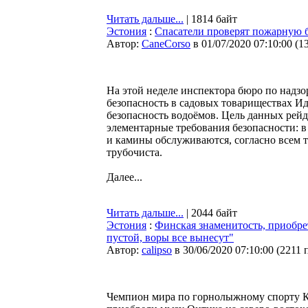
Читать дальше...
| 1814 байт
Эстония
:
Спасатели проверят пожарную б
Автор:
CaneCorso
в 01/07/2020 07:10:00
(
1
На этой неделе инспектора бюро по надз
безопасность в садовых товариществах Ид
безопасность водоёмов. Цель данных рейд
элементарные требования безопасности: в
и камины обслуживаются, согласно всем 
трубочиста.
Далее...
Читать дальше...
| 2044 байт
Эстония
:
Финская знаменитость, приобр
пустой, воры все вынесут"
Автор:
calipso
в 30/06/2020 07:10:00
(
2211 
Чемпион мира по горнолыжному спорту Ка