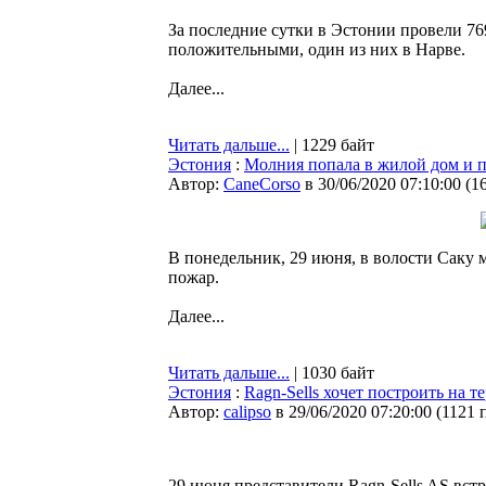
За последние сутки в Эстонии провели 769
положительными, один из них в Нарве.
Далее...
Читать дальше...
| 1229 байт
Эстония
:
Молния попала в жилой дом и п
Автор:
CaneCorso
в 30/06/2020 07:10:00
(
1
В понедельник, 29 июня, в волости Саку 
пожар.
Далее...
Читать дальше...
| 1030 байт
Эстония
:
Ragn-Sells хочет построить на
Автор:
calipso
в 29/06/2020 07:20:00
(
1121 
29 июня представители Ragn-Sells AS вст