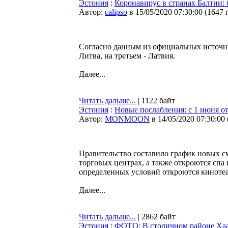
Эстония
:
Коронавирус в странах Балтии:
Автор:
calipso
в 15/05/2020 07:30:00
(
1647 
Согласно данным из официальных источник
Литва, на третьем - Латвия.
Далее...
Читать дальше...
| 1122 байт
Эстония
:
Новые послабления: с 1 июня от
Автор:
MONMOON
в 14/05/2020 07:30:00
Правительство составило график новых см
торговых центрах, а также откроются спа
определенных условий откроются кинотеа
Далее...
Читать дальше...
| 2862 байт
Эстония
:
ФОТО: В столичном районе Хаа