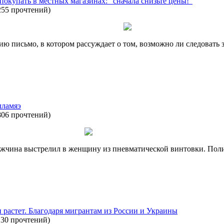
купать в местных магазинах: "сначала снизьте цены!"
255 прочтений
)
ию письмо, в котором рассуждает о том, возможно ли следовать 
лламяэ
806 прочтений
)
мужчина выстрелил в женщину из пневматической винтовки. Пол
 растет. Благодаря мигрантам из России и Украины
130 прочтений
)