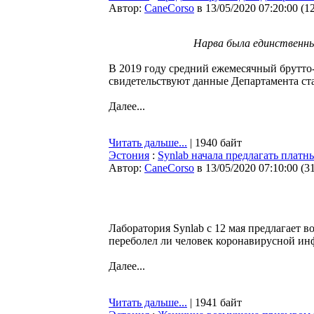
Автор:
CaneCorso
в 13/05/2020 07:20:00
(
1
Нарва была единственны
В 2019 году средний ежемесячный брутто-д
свидетельствуют данные Департамента ст
Далее...
Читать дальше...
| 1940 байт
Эстония
:
Synlab начала предлагать платн
Автор:
CaneCorso
в 13/05/2020 07:10:00
(
3
Лаборатория Synlab с 12 мая предлагает 
переболел ли человек коронавирусной ин
Далее...
Читать дальше...
| 1941 байт