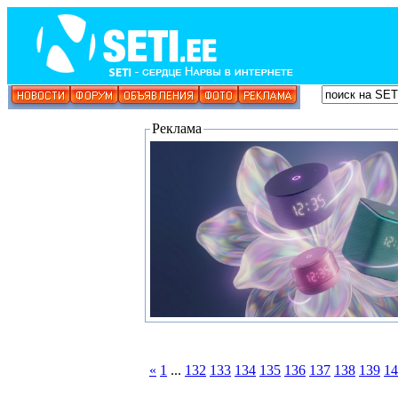
Реклама
«
1
...
132
133
134
135
136
137
138
139
14