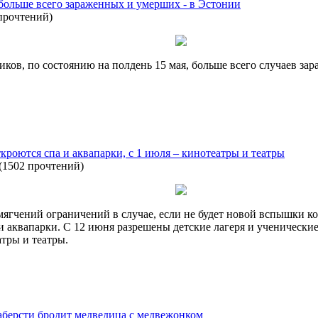
 больше всего зараженных и умерших - в Эстонии
прочтений
)
ов, по состоянию на полдень 15 мая, больше всего случаев зар
кроются спа и аквапарки, с 1 июля – кинотеатры и театры
(
1502 прочтений
)
ягчений ограничений в случае, если не будет новой вспышки к
 и аквапарки. С 12 июня разрешены детские лагеря и ученическ
тры и театры.
берсти бродит медведица с медвежонком