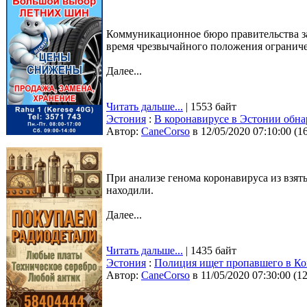
Коммуникационное бюро правительства за
время чрезвычайного положения ограничен
Далее...
Читать дальше...
| 1553 байт
Эстония
:
В коронавирусе в Эстонии обн
Автор:
CaneCorso
в 12/05/2020 07:10:00
(
1
При анализе генома коронавируса из взят
находили.
Далее...
Читать дальше...
| 1435 байт
Эстония
:
Полиция ищет пропавшего в Ко
Автор:
CaneCorso
в 11/05/2020 07:30:00
(
1