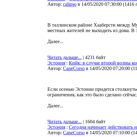
Автор:
calipso
в 14/05/2020 07:30:00
(
1416 
В таллинском районе Хааберсти между Му
местных жителей не выходить из дома. В 1
Далее...
Читать дальше...
| 4231 байт
Эстония
:
Кийк: в случае второй волны к
Автор:
CaneCorso
в 14/05/2020 07:20:00
(
1
Если осенью Эстонии придется столкнутьс
ограничения, как это было сделано сейча
Далее...
Читать дальше...
| 1604 байт
Эстония
:
Сегодня начинает действовать 
Автор:
CaneCorso
в 14/05/2020 07:10:00
(
1