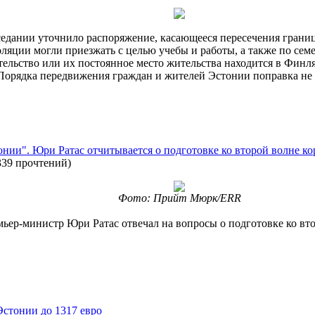
седании уточнило распоряжение, касающееся пересечения грани
ляции могли приезжать с целью учебы и работы, а также по сем
ельство или их постоянное место жительства находится в Финля
орядка передвижения граждан и жителей Эстонии поправка не к
онии". Юри Ратас отчитывается о подготовке ко второй волне к
339 прочтений
)
Фото: Прийт Мюрк/ERR
ьер-министр Юри Ратас отвечал на вопросы о подготовке ко вто
Эстонии до 1317 евро