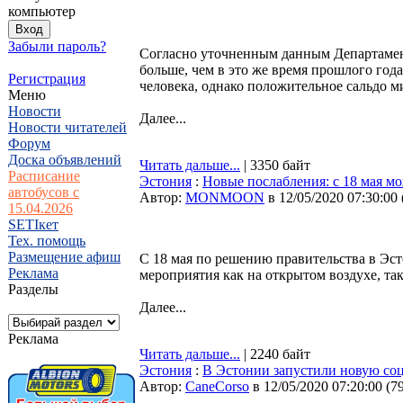
компьютер
Забыли пароль?
Согласно уточненным данным Департамента
больше, чем в это же время прошлого год
Регистрация
человека, однако положительное сальдо м
Меню
Новости
Далее...
Новости читателей
Форум
Доска объявлений
Читать дальше...
| 3350 байт
Расписание
Эстония
:
Новые послабления: с 18 мая м
автобусов с
Автор:
MONMOON
в 12/05/2020 07:30:00
15.04.2026
SETIкет
Тех. помощь
Размещение афиш
С 18 мая по решению правительства в Эст
Реклама
мероприятия как на открытом воздухе, та
Разделы
Далее...
Реклама
Читать дальше...
| 2240 байт
Эстония
:
В Эстонии запустили новую соц
Автор:
CaneCorso
в 12/05/2020 07:20:00
(
7