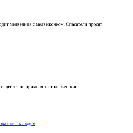
одит медведица с медвежонком. Спасатели просят
 надеется не применять столь жесткие
братился к людям