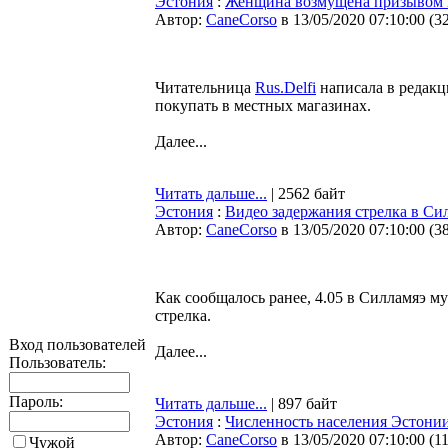
Эстония
:
Женщина возмущена призывом по
Автор:
CaneCorso
в 13/05/2020 07:10:00
(
3
Читательница
Rus.Delfi
написала в редакц
покупать в местных магазинах.
Далее...
Читать дальше...
| 2562 байт
Эстония
:
Видео задержания стрелка в Си
Автор:
CaneCorso
в 13/05/2020 07:10:00
(
3
Как сообщалось ранее, 4.05 в Силламяэ 
стрелка.
Вход пользователей
Далее...
Пользователь:
Пароль:
Читать дальше...
| 897 байт
Эстония
:
Численность населения Эстонии
Автор:
CaneCorso
в 13/05/2020 07:10:00
(
1
Чужой