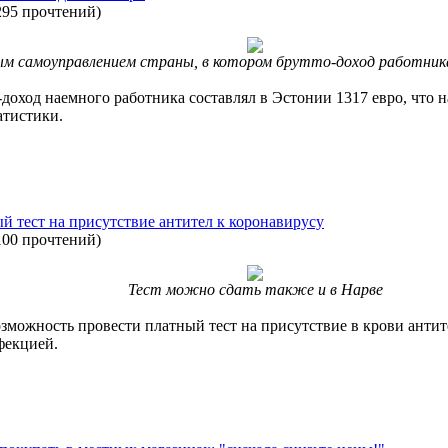
295 прочтений
)
м самоуправлением страны, в котором брутто-доход работника 
оход наемного работника составлял в Эстонии 1317 евро, что на
атистики.
ый тест на присутствие антител к коронавирусу
100 прочтений
)
Тест можно сдать также и в Нарве
возможность провести платный тест на присутствие в крови анти
фекцией.