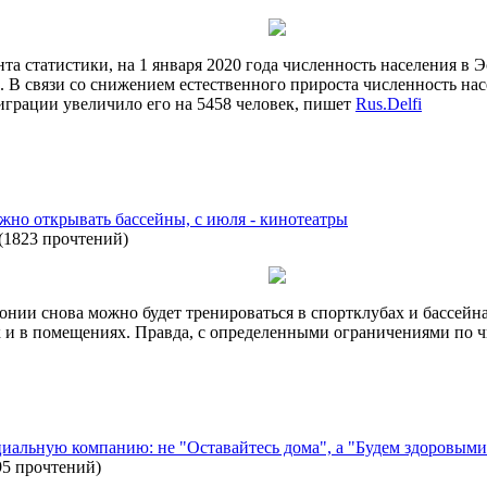
 статистики, на 1 января 2020 года численность населения в Эс
а. В связи со снижением естественного прироста численность на
играции увеличило его на 5458 человек, пишет
Rus.Delfi
ожно открывать бассейны, с июля - кинотеатры
(
1823 прочтений
)
онии снова можно будет тренироваться в спортклубах и бассейн
к и в помещениях. Правда, с определенными ограничениями по ч
иальную компанию: не "Оставайтесь дома", а "Будем здоровыми
95 прочтений
)