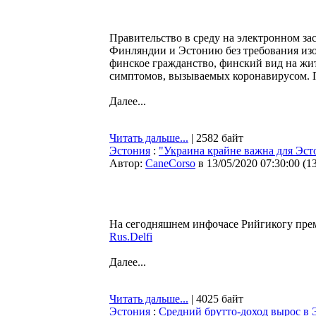
Правительство в среду на электронном за
Финляндии и Эстонию без требования изо
финское гражданство, финский вид на жит
симптомов, вызываемых коронавирусом. П
Далее...
Читать дальше...
| 2582 байт
Эстония
:
"Украина крайне важна для Эст
Автор:
CaneCorso
в 13/05/2020 07:30:00
(
1
На сегодняшнем инфочасе Рийгикогу прем
Rus.Delfi
Далее...
Читать дальше...
| 4025 байт
Эстония
:
Cредний брутто-доход вырос в 