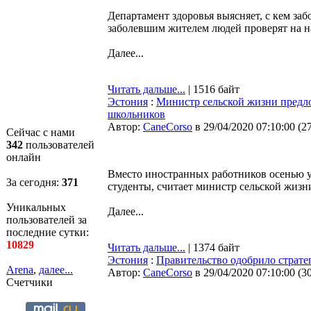
Департамент здоровья выясняет, с кем за
заболевшим жителем людей проверят на н
Далее...
Читать дальше...
| 1516 байт
Эстония
:
Министр сельской жизни предло
школьников
Автор:
CaneCorso
в 29/04/2020 07:10:00
(
2
Сейчас с нами
342
пользователей
онлайн
Вместо иностранных работников осенью у
За сегодня:
371
студенты, считает министр сельской жиз
Уникальных
Далее...
пользователей за
последние сутки:
10829
Читать дальше...
| 1374 байт
Эстония
:
Правительство одобрило страте
Arena
,
далее...
Автор:
CaneCorso
в 29/04/2020 07:10:00
(
3
Счетчики