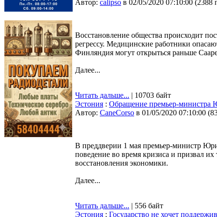
Автор:
calipso
в 02/05/2020 07:10:00
(
2388 
Восстановление общества происходит пост
регрессу. Медицинские работники опасаю
Финляндия могут открыться раньше Саар
Далее...
Читать дальше...
| 10703 байт
Эстония
:
Обращение премьер-министра 
Автор:
CaneCorso
в 01/05/2020 07:10:00
(
8
В преддверии 1 мая премьер-министр Юри
поведение во время кризиса и призвал их 
восстановления экономики.
Далее...
Читать дальше...
| 556 байт
Эстония
:
Государство не хочет поддержи