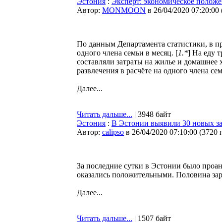
Эстония
:
Эксперт: экономическое положе
Автор:
MONMOON
в 26/04/2020 07:20:00
По данным Департамента статистики, в пр
одного члена семьи в месяц. [
1.*
] На еду 
составляли затраты на жилье и домашнее х
развлечения в расчёте на одного члена се
Далее...
Читать дальше...
| 3948 байт
Эстония
:
В Эстонии выявили 30 новых з
Автор:
calipso
в 26/04/2020 07:10:00
(
3720 
За последние сутки в Эстонии было проан
оказались положительными. Половина за
Далее...
Читать дальше...
| 1507 байт