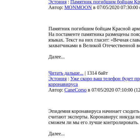
Эстония
:
Памятник погибшим бойцам Кр
Автор:
MONMOON
в 07/05/2020 07:30:00
Памятник погибшим бойцам Красной армии
На постаменте памятника размещены пояс
языках. Текст на них гласит: «Вечная сл
захватчиками в Великой Отечественной вой
Далее...
Читать дальше...
| 1314 байт
Эстония
:
Уже скоро ваш телефон будет пр
коронавируса
Автор:
CaneCorso
в 07/05/2020 07:10:00
(
1
Эпидемия коронавируса начинает сходить 
считают эксперты. Коронавирус никуда не
сможем ли мы его лучше контролировать.
Далее...