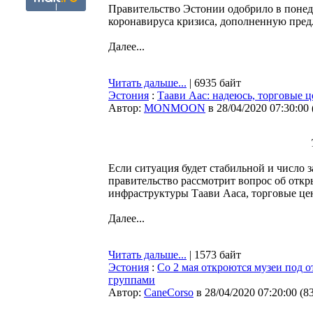
Правительство Эстонии одобрило в понед
коронавируса кризиса, дополненную пред
Далее...
Читать дальше...
| 6935 байт
Эстония
:
Таави Аас: надеюсь, торговые ц
Автор:
MONMOON
в 28/04/2020 07:30:00
Если ситуация будет стабильной и число 
правительство рассмотрит вопрос об отк
инфраструктуры Таави Ааса, торговые цен
Далее...
Читать дальше...
| 1573 байт
Эстония
:
Со 2 мая откроются музеи под 
группами
Автор:
CaneCorso
в 28/04/2020 07:20:00
(
8