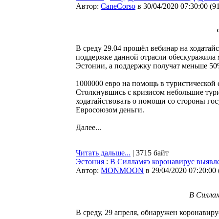
Автор:
CaneCorso
в 30/04/2020 07:30:00
(
9
В среду 29.04 прошёл вебинар на ходата
поддержке данной отрасли обескуражила 
Эстонии, а поддержку получат меньше 50
1000000 евро на помощь в туристической 
Столкнувшись с кризисом небольшие тури
ходатайствовать о помощи со стороны гос
Евросоюзом деньги.
Далее...
Читать дальше...
| 3715 байт
Эстония
:
В Силламяэ коронавирус выявле
Автор:
MONMOON
в 29/04/2020 07:20:00
В Силлам
В среду, 29 апреля, обнаружен коронавиру