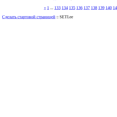
«
1
...
133
134
135
136
137
138
139
140
14
Сделать стартовой страницей
:: SETI.ee