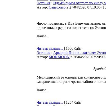
Эстония
:
Ида-Вирумаа отстает по числу 
Автор:
CaneCorso
в 27/04/2020 07:10:00
(
1
Число поданных в Ида-Вирумаа заявок на
вдвое ниже среднего показателя по Эстон
Далее...
Читать дальше...
| 1560 байт
Эстония
:
Аркадий Попов - жителям Эстон
Автор:
MONMOON
в 26/04/2020 07:20:00
Аркади
Медицинский руководитель кризисного шт
завершения в стране чрезвычайного поло
Далее...
Читать дальше...
| 1254 байт