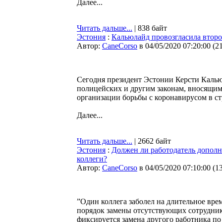
Далее...
Читать дальше...
| 838 байт
Эстония
:
Кальюлайд провозгласила второ
Автор:
CaneCorso
в 04/05/2020 07:20:00
(
2
Сегодня президент Эстонии Керсти Калью
полицейских и другим законам, вносящим
организации борьбы с коронавирусом в с
Далее...
Читать дальше...
| 2662 байт
Эстония
:
Должен ли работодатель дополн
коллеги?
Автор:
CaneCorso
в 04/05/2020 07:10:00
(
1
”Один коллега заболел на длительное врем
порядок замены отсутствующих сотруднико
фиксируется замена другого работника п