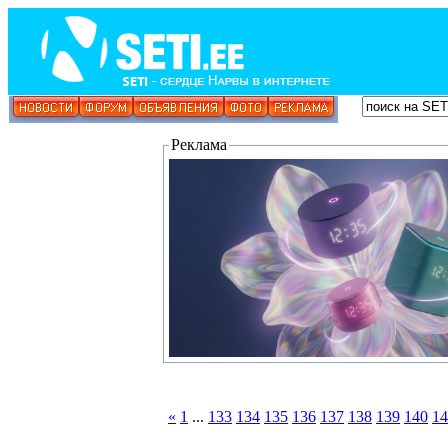
Реклама
«
1
...
133
134
135
136
137
138
139
140
14