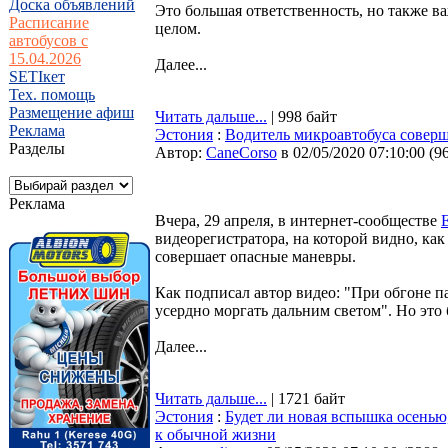
Доска объявлений
Это большая ответственность, но также в
Расписание
целом.
автобусов с
15.04.2026
Далее...
SETIкет
Тех. помощь
Размещение афиш
Читать дальше...
| 998 байт
Реклама
Эстония
:
Водитель микроавтобуса соверш
Разделы
Автор:
CaneCorso
в 02/05/2020 07:10:00
(
9
Реклама
Вчера, 29 апреля, в интернет-сообществе
видеорегистратора, на которой видно, к
совершает опасные маневры.
Как подписал автор видео: "При обгоне п
усердно моргать дальним светом". Но это 
Далее...
Читать дальше...
| 1721 байт
Эстония
:
Будет ли новая вспышка осенью,
к обычной жизни