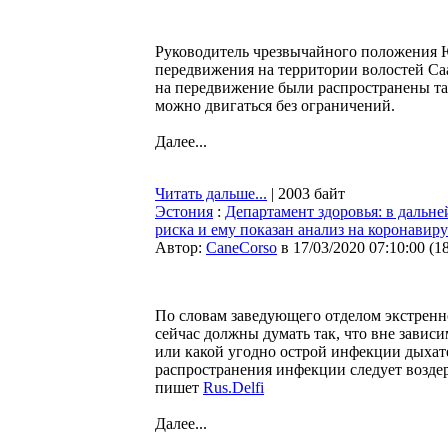
Руководитель чрезвычайного положения Ю
передвижения на территории волостей Са
на передвижение были распространены та
можно двигаться без ограничений.
Далее...
Читать дальше...
| 2003 байт
Эстония
:
Департамент здоровья: в дальне
риска и ему показан анализ на коронавиру
Автор:
CaneCorso
в 17/03/2020 07:10:00
(
1
По словам заведующего отделом экстренн
сейчас должны думать так, что вне завис
или какой угодно острой инфекции дыхате
распространения инфекции следует воздер
пишет
Rus.Delfi
Далее...