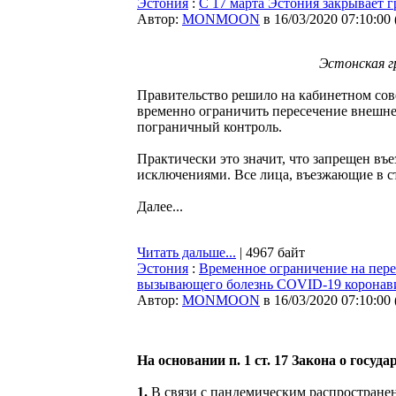
Эстония
:
С 17 марта Эстония закрывает 
Автор:
MONMOON
в 16/03/2020 07:10:00
Эстонская г
Правительство решило на кабинетном сов
временно ограничить пересечение внешн
пограничный контроль.
Практически это значит, что запрещен въ
исключениями. Все лица, въезжающие в ст
Далее...
Читать дальше...
| 4967 байт
Эстония
:
Временное ограничение на пере
вызывающего болезнь СOVID-19 коронав
Автор:
MONMOON
в 16/03/2020 07:10:00
На основании п. 1 ст. 17 Закона о госуд
1.
В связи с пандемическим распростране