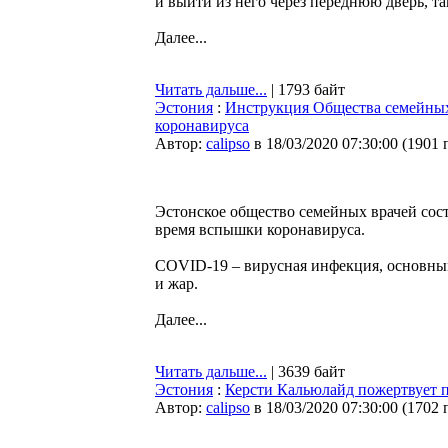
и выйти из него через переднюю дверь, т
Далее...
Читать дальше...
| 1793 байт
Эстония
:
Инструкция Общества семейных 
коронавируса
Автор:
calipso
в 18/03/2020 07:30:00
(
1901 
Эстонское общество семейных врачей сос
время вспышки коронавируса.
COVID-19 – вирусная инфекция, основны
и жар.
Далее...
Читать дальше...
| 3639 байт
Эстония
:
Керсти Кальюлайд пожертвует п
Автор:
calipso
в 18/03/2020 07:30:00
(
1702 