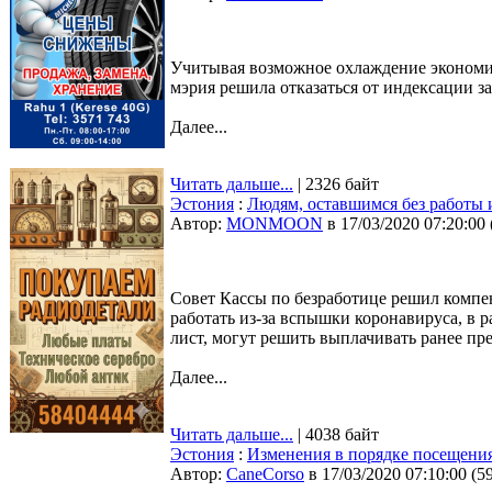
Учитывая возможное охлаждение экономи
мэрия решила отказаться от индексации за
Далее...
Читать дальше...
| 2326 байт
Эстония
:
Людям, оставшимся без работы 
Автор:
MONMOON
в 17/03/2020 07:20:00
Совет Кассы по безработице решил компе
работать из-за вспышки коронавируса, в
лист, могут решить выплачивать ранее пр
Далее...
Читать дальше...
| 4038 байт
Эстония
:
Изменения в порядке посещения
Автор:
CaneCorso
в 17/03/2020 07:10:00
(
5