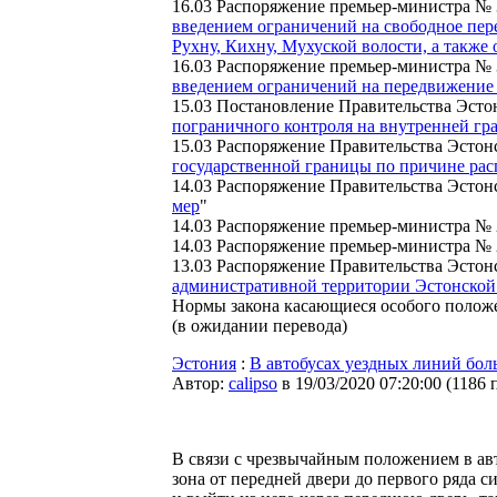
16.03 Распоряжение премьер-министра № 
введением ограничений на свободное пер
Рухну, Кихну, Мухуской волости, а также
16.03 Распоряжение премьер-министра № 
введением ограничений на передвижение 
15.03 Постановление Правительства Эсто
пограничного контроля на внутренней гр
15.03 Распоряжение Правительства Эстон
государственной границы по причине ра
14.03 Распоряжение Правительства Эстон
мер
"
14.03 Распоряжение премьер-министра № 
14.03 Распоряжение премьер-министра № 
13.03 Распоряжение Правительства Эстон
административной территории Эстонской
Нормы закона касающиеся особого положен
(в ожидании перевода)
Эстония
:
В автобусах уездных линий бол
Автор:
calipso
в 19/03/2020 07:20:00
(
1186 
В связи с чрезвычайным положением в ав
зона от передней двери до первого ряда с