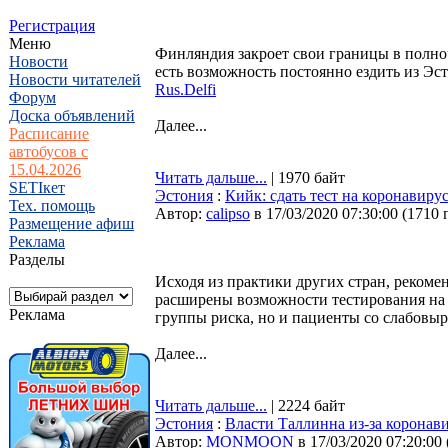
Регистрация
Меню
Финляндия закроет свои границы в полноч
Новости
есть возможность постоянно ездить из Эс
Новости читателей
Rus.Delfi
Форум
Доска объявлений
Далее...
Расписание
автобусов с
15.04.2026
Читать дальше...
| 1970 байт
SETIкет
Эстония
:
Кийк: сдать тест на коронавир
Тех. помощь
Автор:
calipso
в 17/03/2020 07:30:00
(
1710 
Размещение афиш
Реклама
Разделы
Исходя из практики других стран, реком
расширены возможности тестирования на к
Реклама
группы риска, но и пациенты со слабов
Далее...
Читать дальше...
| 2224 байт
Эстония
:
Власти Таллинна из-за коронави
Автор:
MONMOON
в 17/03/2020 07:20:00