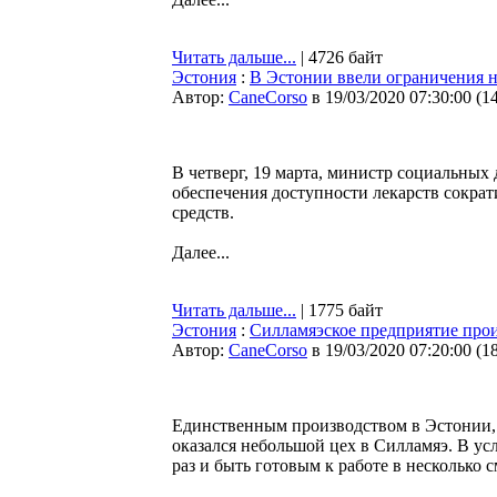
Читать дальше...
| 4726 байт
Эстония
:
В Эстонии ввели ограничения н
Автор:
CaneCorso
в 19/03/2020 07:30:00
(
1
В четверг, 19 марта, министр социальных
обеспечения доступности лекарств сокр
средств.
Далее...
Читать дальше...
| 1775 байт
Эстония
:
Силламяэское предприятие прои
Автор:
CaneCorso
в 19/03/2020 07:20:00
(
1
Единственным производством в Эстонии,
оказался небольшой цех в Силламяэ. В у
раз и быть готовым к работе в несколько с