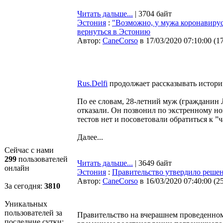
Читать дальше...
| 3704 байт
Эстония
:
"Возможно, у мужа коронавирус,
вернуться в Эстонию
Автор:
CaneCorso
в 17/03/2020 07:10:00
(
1
Rus.Delfi
продолжает рассказывать истории
По ее словам, 28-летний муж (гражданин Л
отказали. Он позвонил по экстренному но
тестов нет и посоветовали обратиться к ”
Далее...
Сейчас с нами
299
пользователей
Читать дальше...
| 3649 байт
онлайн
Эстония
:
Правительство утвердило решен
Автор:
CaneCorso
в 16/03/2020 07:40:00
(
2
За сегодня:
3810
Уникальных
пользователей за
Правительство на вчерашнем проведенном
последние сутки: