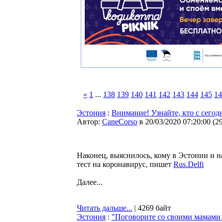
«
1
...
138
139
140
141
142
143
144
145
14
Эстония
:
Внимание! Узнайте, кто с сегод
Автор:
CaneCorso
в 20/03/2020 07:20:00
(
2
Наконец, выяснилось, кому в Эстонии и н
тест на коронавирус, пишет
Rus.Delfi
Далее...
Читать дальше...
| 4269 байт
Эстония
:
"Поговорите со своими мамами 