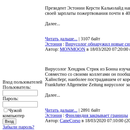
Президент Эстонии Керсти Кальюлайд напи
своей зарплаты пожертвования почти в 40
Далее...
Читать дальше...
| 3107 байт
Эстония
:
Вирусолог обнаружил новые си
Автор:
MONMOON
в 18/03/2020 07:20:00
Вирусолог Хендрик Стрик из Бонна изуча
Совместно со своими коллегами он пообщ
Хайнсберг, наиболее пострадавшем от ко
Вход пользователей
Frankfurter Allgemeine Zeitung вирусолог
Пользователь:
Далее...
Пароль:
Читать дальше...
| 2891 байт
Чужой
Эстония
:
Финляндия закрывает границы
компьютер
Автор:
CaneCorso
в 18/03/2020 07:10:00
(
2
Забыли пароль?