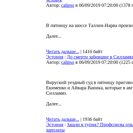
Автор:
calipso
в 06/09/2019 07:20:00
(
1378 
В пятницу на шоссе Таллин-Нарва произо
Далее...
Читать дальше...
| 1416 байт
Эстония
:
До смерти забившие в Силламяэ 
Автор:
calipso
в 06/09/2019 07:20:00
(
1225 
Вируский уездный суд в пятницу пригов
Екименко и Айвара Ваника, которые в авг
Силламяэ.
Далее...
Читать дальше...
| 1936 байт
Эстония
:
Зашли в тупик? Профсоюзы отк
зарплаты