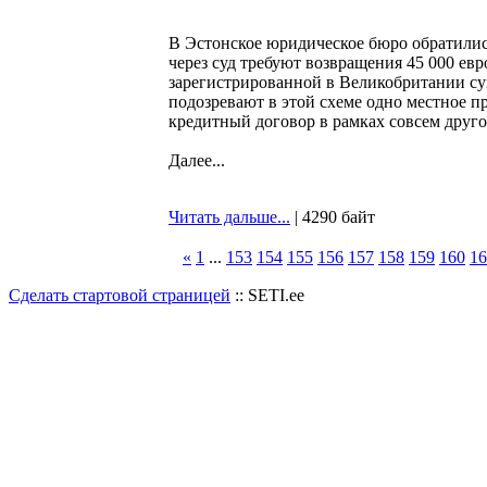
В Эстонское юридическое бюро обратилис
через суд требуют возвращения 45 000 ев
зарегистрированной в Великобритании су
подозревают в этой схеме одно местное п
кредитный договор в рамках совсем друго
Далее...
Читать дальше...
| 4290 байт
«
1
...
153
154
155
156
157
158
159
160
16
Сделать стартовой страницей
:: SETI.ee