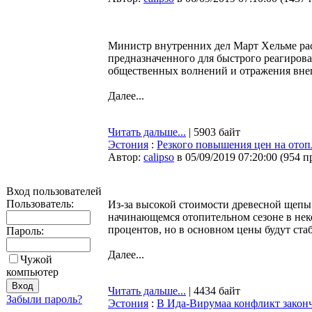
Министр внутренних дел Март Хельме рас
предназначенного для быстрого реагирова
общественных волнений и отражения вне
Далее...
Читать дальше...
| 5903 байт
Эстония
:
Резкого повышения цен на отопл
Автор:
calipso
в 05/09/2019 07:20:00
(
954 п
Вход пользователей
Пользователь:
Из-за высокой стоимости древесной щепы
начинающемся отопительном сезоне в нек
процентов, но в основном цены будут ст
Пароль:
Далее...
Чужой
компьютер
Читать дальше...
| 4434 байт
Забыли пароль?
Эстония
:
В Ида-Вирумаа конфликт законч