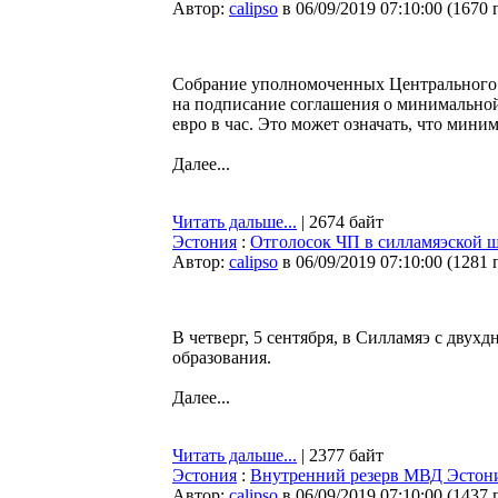
Автор:
calipso
в 06/09/2019 07:10:00
(
1670 
Собрание уполномоченных Центрального 
на подписание соглашения о минимальной 
евро в час. Это может означать, что миним
Далее...
Читать дальше...
| 2674 байт
Эстония
:
Отголосок ЧП в силламяэской ш
Автор:
calipso
в 06/09/2019 07:10:00
(
1281 
В четверг, 5 сентября, в Силламяэ с дву
образования.
Далее...
Читать дальше...
| 2377 байт
Эстония
:
Внутренний резерв МВД Эстонии
Автор:
calipso
в 06/09/2019 07:10:00
(
1437 