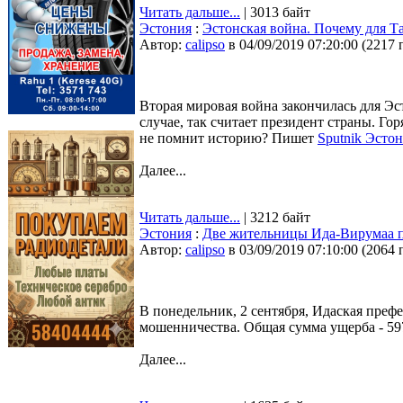
Читать дальше...
| 3013 байт
Эстония
:
Эстонская война. Почему для Т
Автор:
calipso
в 04/09/2019 07:20:00
(
2217 
Вторая мировая война закончилась для Эст
случае, так считает президент страны. Го
не помнит историю? Пишет
Sputnik Эсто
Далее...
Читать дальше...
| 3212 байт
Эстония
:
Две жительницы Ида-Вирумаа п
Автор:
calipso
в 03/09/2019 07:10:00
(
2064 
В понедельник, 2 сентября, Идаская преф
мошенничества. Общая сумма ущерба - 59
Далее...