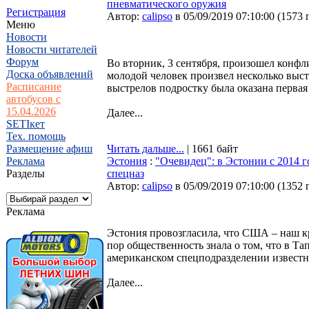
пневматического оружия
Регистрация
Автор:
calipso
в 05/09/2019 07:10:00
(
1573 
Меню
Новости
Новости читателей
Форум
Во вторник, 3 сентября, произошел конфл
Доска объявлений
молодой человек произвел несколько выс
Расписание
выстрелов подростку была оказана первая
автобусов с
15.04.2026
Далее...
SETIкет
Тех. помощь
Размещение афиш
Читать дальше...
| 1661 байт
Реклама
Эстония
:
"Очевидец": в Эстонии с 2014 
Разделы
спецназ
Автор:
calipso
в 05/09/2019 07:10:00
(
1352 
Реклама
Эстония провозгласила, что США – наш кр
пор общественность знала о том, что в Т
американском спецподразделении известн
Далее...