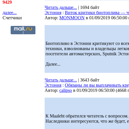
9429
Читать дальше...
| 1694 байт
далее...
Эстония
:
Виток критики биотоплива — чт
Счетчики
Автор:
MONMOON
в 01/09/2019 06:50:00
Биотопливо в Эстонии критикуют со всех
техники, взволнованы и владельцы легко
посетители автомастерских, Sputnik Эсто
Далее...
Читать дальше...
| 3643 байт
Эстония
:
Обязаны ли вы выплачивать кред
Автор:
calipso
в 01/09/2019 06:50:00
(
4668 
К Maaleht обратился читатель с вопросом.
Наследники интересуются, что же будет, е