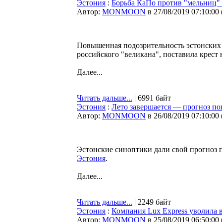
Эстония
:
Борьба КаПо против "мельниц" 
Автор:
MONMOON
в 27/08/2019 07:10:00
Повышенная подозрительность эстонских 
российского "великана", поставила крест
Далее...
Читать дальше...
| 6991 байт
Эстония
:
Лето завершается — прогноз по
Автор:
MONMOON
в 26/08/2019 07:10:00
Эстонские синоптики дали свой прогноз п
Эстония
.
Далее...
Читать дальше...
| 2249 байт
Эстония
:
Компания Lux Express уволила 
Автор:
MONMOON
в 25/08/2019 06:50:00