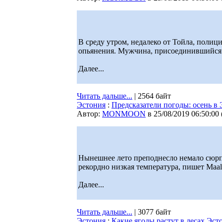
В среду утром, недалеко от Тойла, полиц
опьянения. Мужчина, присоединившийся к 
Далее...
Читать дальше...
| 2564 байт
Эстония
:
Предсказатели погоды: осень в 
Автор:
MONMOON
в 25/08/2019 06:50:00
Нынешнее лето преподнесло немало сюрпр
рекордно низкая температура, пишет Maal
Далее...
Читать дальше...
| 3077 байт
Эстония
:
Какие ягоды растут в лесах Эст