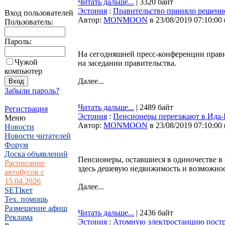
Читать дальше...
| 3320 байт
Эстония
:
Правительство приняло решение
Вход пользователей
Автор:
MONMOON
в 23/08/2019 07:10:00
Пользователь:
Пароль:
На сегодняшней пресс-конференции правит
Чужой
на заседании правительства.
компьютер
Далее...
Забыли пароль?
Читать дальше...
| 2489 байт
Регистрация
Эстония
:
Пенсионеры переезжают в Ида-
Меню
Автор:
MONMOON
в 23/08/2019 07:10:00
Новости
Новости читателей
Форум
Доска объявлений
Пенсионеры, оставшиеся в одиночестве в 
Расписание
здесь дешевую недвижимость и возможност
автобусов с
15.04.2026
Далее...
SETIкет
Тех. помощь
Размещение афиш
Читать дальше...
| 2436 байт
Реклама
Эстония
:
Атомную электростанцию постро