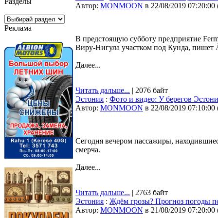
Разделы
Автор:
MONMOON
в 22/08/2019 07:20:00
Реклама
В предстоящую субботу предприятие Ferm
Виру-Нигула участком под Кунда, пишет Är
Далее...
Читать дальше...
| 2076 байт
Эстония
:
Фото и видео: У берегов Эстон
Автор:
MONMOON
в 22/08/2019 07:10:00
Сегодня вечером пассажиры, находившиес
смерча.
Далее...
Читать дальше...
| 2763 байт
Эстония
:
Ждём грозы? Прогноз погоды п
Автор:
MONMOON
в 21/08/2019 07:20:00