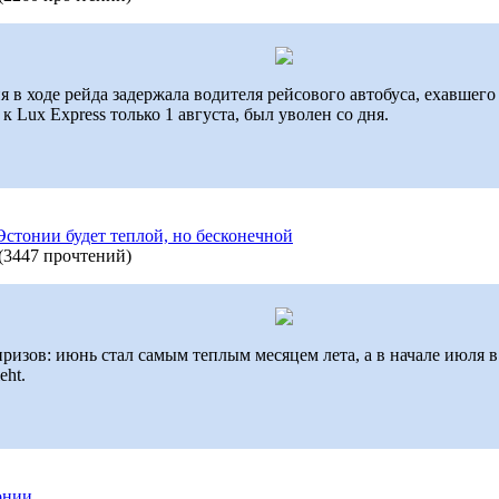
ия в ходе рейда задержала водителя рейсового автобуса, ехавшег
Lux Express только 1 августа, был уволен со дня.
Эстонии будет теплой, но бесконечной
(
3447 прочтений
)
изов: июнь стал самым теплым месяцем лета, а в начале июля в
eht.
онии