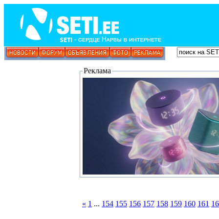
Реклама
«
1
...
154
155
156
157
158
159
160
161
16