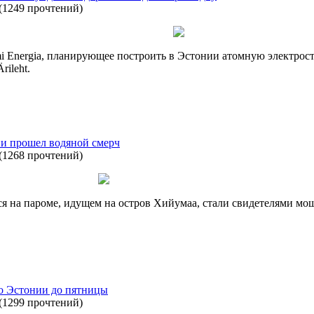
(
1249 прочтений
)
i Energia, планирующее построить в Эстонии атомную электрос
ileht.
ии прошел водяной смерч
(
1268 прочтений
)
я на пароме, идущем на остров Хийумаа, стали свидетелями мо
о Эстонии до пятницы
(
1299 прочтений
)