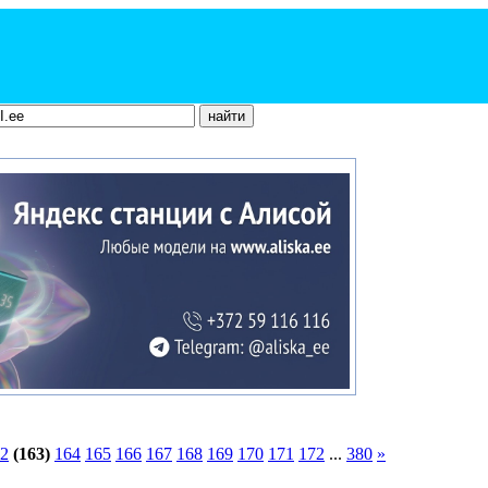
2
(163)
164
165
166
167
168
169
170
171
172
...
380
»