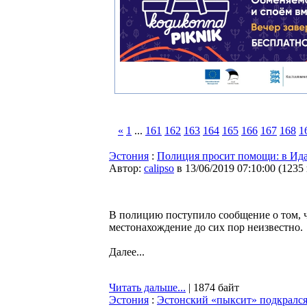
«
1
...
161
162
163
164
165
166
167
168
1
Эстония
:
Полиция просит помощи: в Ида
Автор:
calipso
в 13/06/2019 07:10:00
(
1235
В полицию поступило сообщение о том, чт
местонахождение до сих пор неизвестно.
Далее...
Читать дальше...
| 1874 байт
Эстония
:
Эстонский «пыксит» подкрался