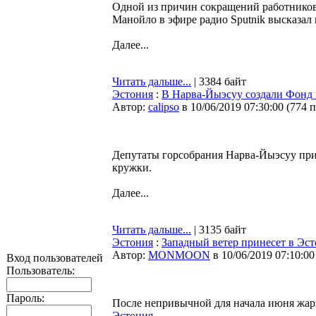
Одной из причин сокращений работников 
Манойло в эфире радио Sputnik высказал
Далее...
Читать дальше...
| 3384 байт
Эстония
:
В Нарва-Йыэсуу создали Фонд 
Автор:
calipso
в 10/06/2019 07:30:00
(
774 
Депутаты горсобрания Нарва-Йыэсуу при
кружки.
Далее...
Читать дальше...
| 3135 байт
Эстония
:
Западный ветер принесет в Эс
Автор:
MONMOON
в 10/06/2019 07:10:00
Вход пользователей
Пользователь:
Пароль:
После непривычной для начала июня жары
Эстония
.