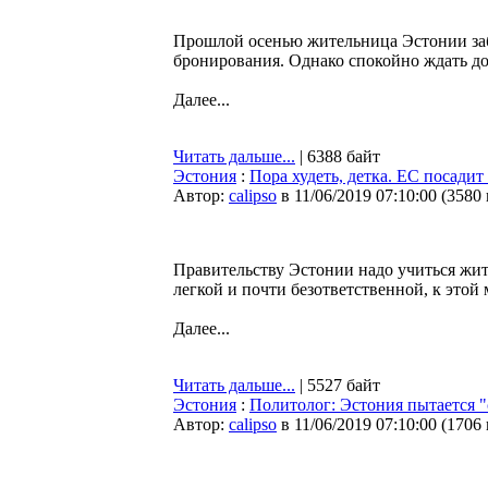
Прошлой осенью жительница Эстонии заб
бронирования. Однако спокойно ждать до
Далее...
Читать дальше...
| 6388 байт
Эстония
:
Пора худеть, детка. ЕС посади
Автор:
calipso
в 11/06/2019 07:10:00
(
3580
Правительству Эстонии надо учиться жит
легкой и почти безответственной, к этой
Далее...
Читать дальше...
| 5527 байт
Эстония
:
Политолог: Эстония пытается "
Автор:
calipso
в 11/06/2019 07:10:00
(
1706