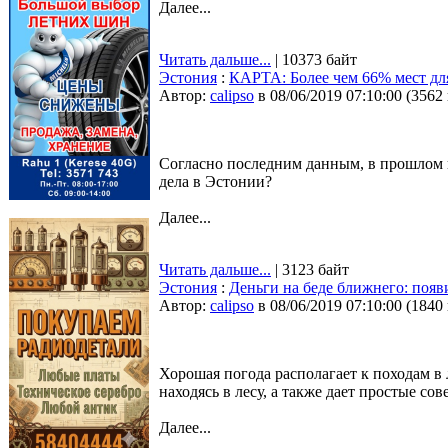
Далее...
Читать дальше...
| 10373 байт
Эстония
:
КАРТА: Более чем 66% мест дл
Автор:
calipso
в 08/06/2019 07:10:00
(
3562
Согласно последним данным, в прошлом г
дела в Эстонии?
Далее...
Читать дальше...
| 3123 байт
Эстония
:
Деньги на беде ближнего: появ
Автор:
calipso
в 08/06/2019 07:10:00
(
1840
Хорошая погода располагает к походам в
находясь в лесу, а также дает простые сов
Далее...