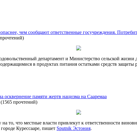
 опаснее, чем сообщают ответственные госучреждения. Потреби
 прочтений
)
продовольственный департамент и Министерство сельской жизни
содержащимися в продуктах питания остатками средств защиты 
на осквернение памяти жертв нацизма на Сааремаа
(
1565 прочтений
)
на то, что местные власти привлекут к ответственности винов
 городе Курессааре, пишет
Sputnik Эстония
.