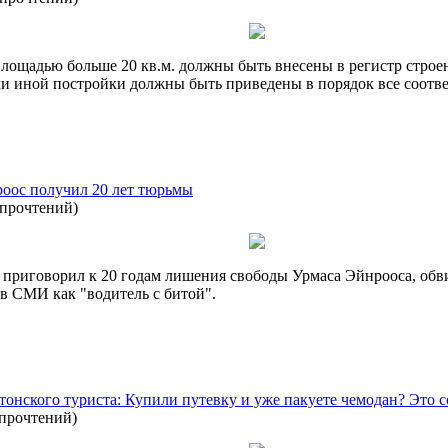
площадью больше 20 кв.м. должны быть внесены в регистр строени
или иной постройки должны быть приведены в порядок все соо
роос получил 20 лет тюрьмы
 прочтений
)
, приговорил к 20 годам лишения свободы Урмаса Эйнрооса, об
в СМИ как "водитель с битой".
онского туриста: Купили путевку и уже пакуете чемодан? Это со
 прочтений
)