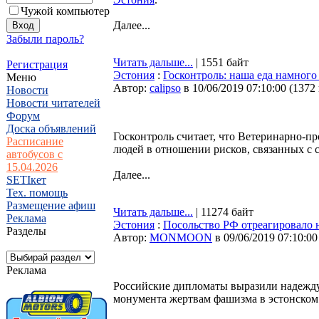
Чужой компьютер
Далее...
Забыли пароль?
Читать дальше...
| 1551 байт
Регистрация
Эстония
:
Госконтроль: наша еда намного
Меню
Автор:
calipso
в 10/06/2019 07:10:00
(
1372
Новости
Новости читателей
Форум
Доска объявлений
Госконтроль считает, что Ветеринарно-
Расписание
людей в отношении рисков, связанных с 
автобусов с
15.04.2026
Далее...
SETIкет
Тех. помощь
Размещение афиш
Читать дальше...
| 11274 байт
Реклама
Эстония
:
Посольство РФ отреагировало 
Разделы
Автор:
MONMOON
в 09/06/2019 07:10:00
Реклама
Российские дипломаты выразили надежду 
монумента жертвам фашизма в эстонском