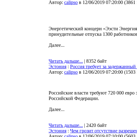
Автор:
calipso
в 12/06/2019 07:20:00
(
3861
Энергетический концерн «Ээсти Энергия
принудительные отпуска 1300 работников.
Далее...
Читать дальше...
| 8352 байт
Эстония
:
Россия требует за задержанный
Автор:
calipso
в 12/06/2019 07:20:00
(
1503
Российские власти требуют 720 000 евро 
Российской Федерации.
Далее...
Читать дальше...
| 2420 байт
Эстония
:
Чем грозит отсутствие разреше
Автор:
calipso
в 12/06/2019 07:10:00
(
5603