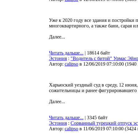
Уже к 2020 году все здания и постройки 
многоквартирного, а также бани, сарая 
Далее...
Читать дальше...
| 18614 байт
Эстония
:
"Водитель с битой" Урмас Эйн
Автор:
calipso
в 12/06/2019 07:10:00
(
1940
Харьюский уездный суд в среду, 12 июня
сожительницы и ранее фигурировавшего 
Далее...
Читать дальше...
| 3345 байт
Эстония
:
Сорванный турецкий отпуск эст
Автор:
calipso
в 11/06/2019 07:10:00
(
3424