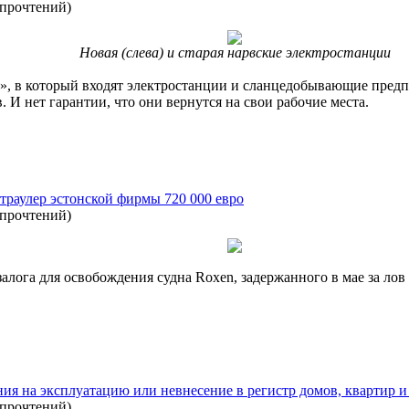
 прочтений
)
Новая (слева) и старая нарвские электростанции
», в который входят электростанции и сланцедобывающие предп
 И нет гарантии, что они вернутся на свои рабочие места.
 траулер эстонской фирмы 720 000 евро
 прочтений
)
залога для освобождения судна Roxen, задержанного в мае за л
ния на эксплуатацию или невнесение в регистр домов, квартир и
 прочтений
)