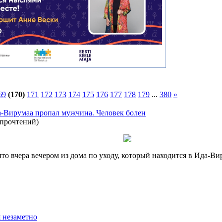
69
(170)
171
172
173
174
175
176
177
178
179
...
380
»
-Вирумаа пропал мужчина. Человек болен
 прочтений
)
о вчера вечером из дома по уходу, который находится в Ида-Ви
 незаметно