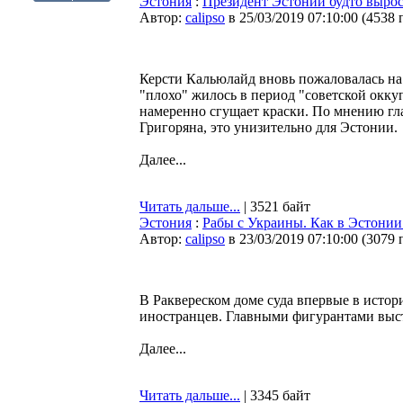
Эстония
:
Президент Эстонии будто вырос
Автор:
calipso
в 25/03/2019 07:10:00
(
4538 
Керсти Кальюлайд вновь пожаловалась на 
"плохо" жилось в период "советской окк
намеренно сгущает краски. По мнению г
Григоряна, это унизительно для Эстонии.
Далее...
Читать дальше...
| 3521 байт
Эстония
:
Рабы с Украины. Как в Эстонии
Автор:
calipso
в 23/03/2019 07:10:00
(
3079 
В Раквереском доме суда впервые в истор
иностранцев. Главными фигурантами выст
Далее...
Читать дальше...
| 3345 байт