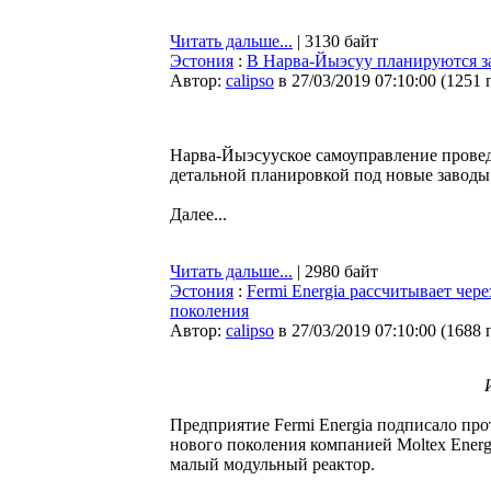
Читать дальше...
| 3130 байт
Эстония
:
В Нарва-Йыэсуу планируются зав
Автор:
calipso
в 27/03/2019 07:10:00
(
1251 
Нарва-Йыэсууское самоуправление провед
детальной планировкой под новые заводы 
Далее...
Читать дальше...
| 2980 байт
Эстония
:
Fermi Energia рассчитывает чер
поколения
Автор:
calipso
в 27/03/2019 07:10:00
(
1688 
Предприятие Fermi Energia подписало пр
нового поколения компанией Moltex Energ
малый модульный реактор.