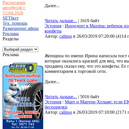
Расписание
Далее...
автобусов с
15.04.2026
SETIкет
Читать дальше...
| 1619 байт
Тех. помощь
Эстония
:
Инцидент в Maxima: ребенок по 
Размещение афиш
конфеты
Реклама
Автор:
calipso
в 26/03/2019 07:20:00
(
4114 
Разделы
Реклама
Женщина по имени Ирина написала пост о
которые оказались краской для яиц, что вы
продавец сказал ему, что это конфеты. Ее 
комментарием к торговой сети.
Далее...
Читать дальше...
| 5016 байт
Эстония
:
Март и Мартин Хельме: если EK
беспорядки
Автор:
calipso
в 26/03/2019 07:10:00
(
2171 