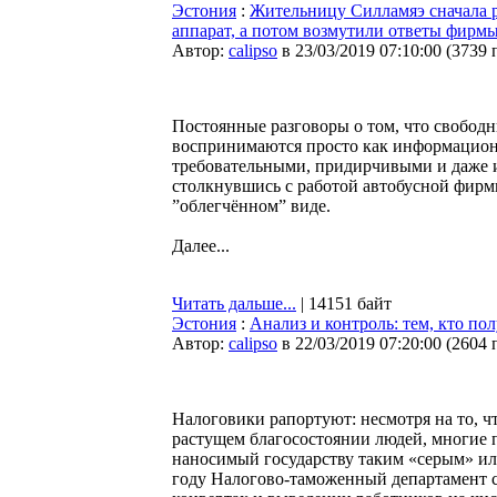
Эстония
:
Жительницу Силламяэ сначала р
аппарат, а потом возмутили ответы фирмы
Автор:
calipso
в 23/03/2019 07:10:00
(
3739 
Постоянные разговоры о том, что свободн
воспринимаются просто как информационн
требовательными, придирчивыми и даже 
столкнувшись с работой автобусной фирмы
”облегчённом” виде.
Далее...
Читать дальше...
| 14151 байт
Эстония
:
Анализ и контроль: тем, кто пол
Автор:
calipso
в 22/03/2019 07:20:00
(
2604 
Налоговики рапортуют: несмотря на то, что
растущем благосостоянии людей, многие 
наносимый государству таким «серым» или
году Налогово-таможенный департамент с