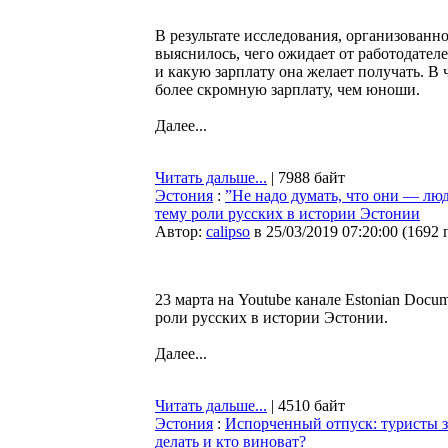
В результате исследования, организованн
выяснилось, чего ожидает от работодател
и какую зарплату она желает получать. В
более скромную зарплату, чем юноши.
Далее...
Читать дальше...
| 7988 байт
Эстония
:
”Не надо думать, что они — лю
тему роли русских в истории Эстонии
Автор:
calipso
в 25/03/2019 07:20:00
(
1692 
23 марта на Youtube канале Estonian Docu
роли русских в истории Эстонии.
Далее...
Читать дальше...
| 4510 байт
Эстония
:
Испорченный отпуск: туристы з
делать и кто виноват?