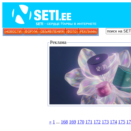
Реклама
«
1
...
168
169
170
171
172
173
174
175
17