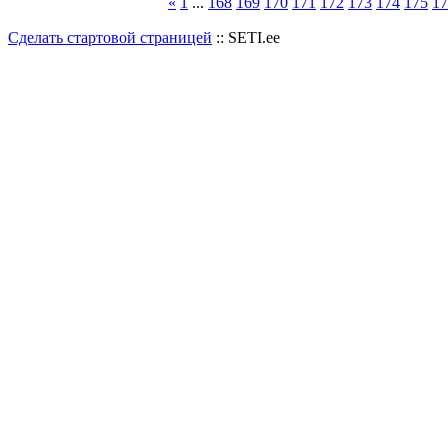
«
1
...
168
169
170
171
172
173
174
175
17
Сделать стартовой страницей
:: SETI.ee