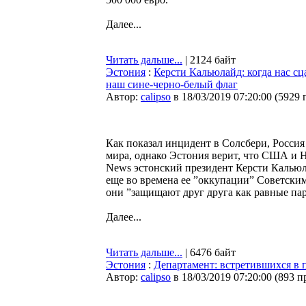
Далее...
Читать дальше...
| 2124 байт
Эстония
:
Керсти Кальюлайд: когда нас сц
наш сине-черно-белый флаг
Автор:
calipso
в 18/03/2019 07:20:00
(
5929 
Как показал инцидент в Солсбери, Россия 
мира, однако Эстония верит, что США и Н
News эстонский президент Керсти Калью
еще во времена ее ”оккупации” Советским 
они ”защищают друг друга как равные па
Далее...
Читать дальше...
| 6476 байт
Эстония
:
Департамент: встретившихся в 
Автор:
calipso
в 18/03/2019 07:20:00
(
893 п