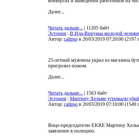
конвертах и выведении работников на чи
Далее...
Читать дальше...
| 11205 байт
Эстония
:
В Ида-Вирумаа молодой челове
Автор:
calipso
в 20/03/2019 07:20:00
(
2197 
25-летний мужчина украл из магазина бу
пригрозил ножом.
Далее...
Читать дальше...
| 1563 байт
Эстония
:
Мартину Хельме угрожали уби
Автор:
calipso
в 20/03/2019 07:10:00
(
1549 
Вице-председателю EKRE Мартину Хельме
заявление в полицию.