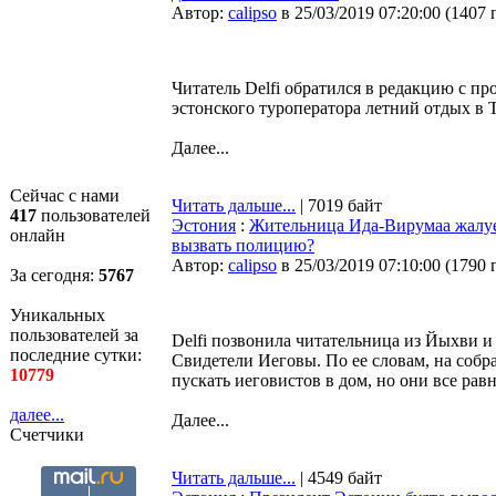
Автор:
calipso
в 25/03/2019 07:20:00
(
1407 
Читатель Delfi обратился в редакцию с пр
эстонского туроператора летний отдых в Т
Далее...
Сейчас с нами
Читать дальше...
| 7019 байт
417
пользователей
Эстония
:
Жительница Ида-Вирумаа жалуе
онлайн
вызвать полицию?
Автор:
calipso
в 25/03/2019 07:10:00
(
1790 
За сегодня:
5767
Уникальных
пользователей за
Delfi позвонила читательница из Йыхви и 
последние сутки:
Свидетели Иеговы. По ее словам, на соб
10779
пускать иеговистов в дом, но они все рав
далее...
Далее...
Счетчики
Читать дальше...
| 4549 байт