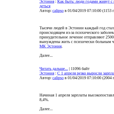
Эстония
:
Как быть: люди годами живут с
деться
Автор:
calipso
в 01/04/2019 07:10:00
(
1153 
Тысячи людей в Эстонии каждый год сталки
происходящем из-за психического заболев
принудительное лечение отправляют 2500-
вынуждены жить с психически больным чел
МК Эстония
.
Далее...
Читать дальше...
| 11096 байт
Эстония
:
С 1 апреля резко выросли зарп
Автор:
calipso
в 01/04/2019 07:10:00
(
2004 
Начиная 1 апреля зарплаты высокопостав
8,4%.
Далее...