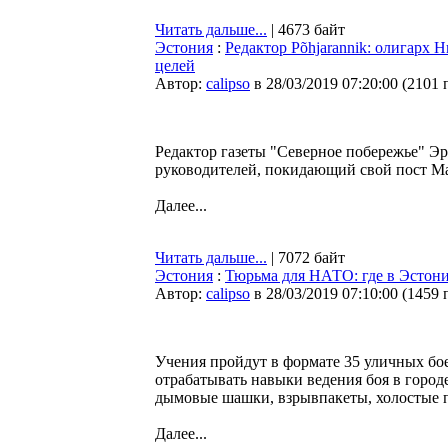
Читать дальше...
| 4673 байт
Эстония
:
Редактор Põhjarannik: олигарх
целей
Автор:
calipso
в 28/03/2019 07:20:00
(
2101 
Редактор газеты "Северное побережье" Эр
руководителей, покидающий свой пост Ма
Далее...
Читать дальше...
| 7072 байт
Эстония
:
Тюрьма для НАТО: где в Эстони
Автор:
calipso
в 28/03/2019 07:10:00
(
1459 
Учения пройдут в формате 35 уличных бое
отрабатывать навыки ведения боя в городе
дымовые шашки, взрывпакеты, холостые п
Далее...