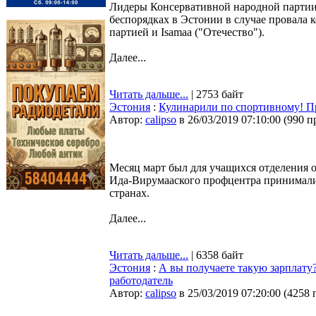
Лидеры Консервативной народной партии
беспорядках в Эстонии в случае провала
партией и Isamaa ("Отечество").
Далее...
Читать дальше...
| 2753 байт
Эстония
:
Кулинарили по спортивному! Пр
Автор:
calipso
в 26/03/2019 07:10:00
(
990 п
Месяц март был для учащихся отделения
Ида-Вирумааского профцентра принимали 
странах.
Далее...
Читать дальше...
| 6358 байт
Эстония
:
А вы получаете такую зарплату
работодатель
Автор:
calipso
в 25/03/2019 07:20:00
(
4258 