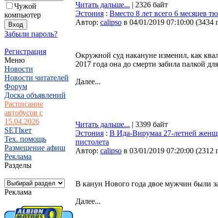
Читать дальше...
| 2326 байт
Чужой
Эстония
:
Вместо 8 лет всего 6 месяцев 
компьютер
Автор:
calipso
в 04/01/2019 07:10:00
(
3434 
Забыли пароль?
Регистрация
Окружной суд накануне изменил, как квал
Меню
2017 года она до смерти забила палкой д
Новости
Новости читателей
Далее...
Форум
Доска объявлений
Расписание
автобусов с
15.04.2026
Читать дальше...
| 3399 байт
SETIкет
Эстония
:
В Ида-Вирумаа 27-летней женщи
Тех. помощь
пистолета
Размещение афиш
Автор:
calipso
в 03/01/2019 07:20:00
(
2312 
Реклама
Разделы
В канун Нового года двое мужчин были за
Реклама
Далее...