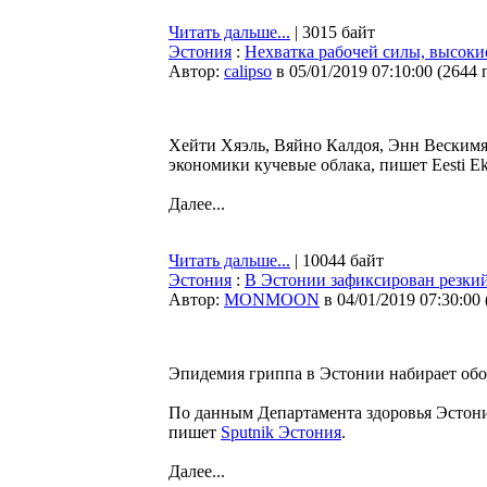
Читать дальше...
| 3015 байт
Эстония
:
Нехватка рабочей силы, высоки
Автор:
calipso
в 05/01/2019 07:10:00
(
2644 
Хейти Хяэль, Вяйно Калдоя, Энн Вескимя
экономики кучевые облака, пишет Eesti Ek
Далее...
Читать дальше...
| 10044 байт
Эстония
:
В Эстонии зафиксирован резкий
Автор:
MONMOON
в 04/01/2019 07:30:00
Эпидемия гриппа в Эстонии набирает обо
По данным Департамента здоровья Эстони
пишет
Sputnik Эстония
.
Далее...