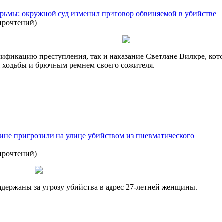
тюрьмы: окружной суд изменил приговор обвиняемой в убийстве
прочтений
)
ификацию преступления, так и наказание Светлане Вилкре, кото
ля ходьбы и брючным ремнем своего сожителя.
не пригрозили на улице убийством из пневматического
прочтений
)
держаны за угрозу убийства в адрес 27-летней женщины.