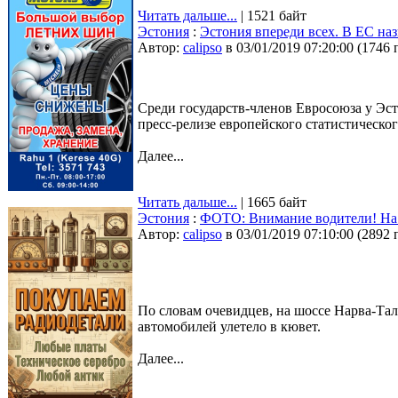
Читать дальше...
| 1521 байт
Эстония
:
Эстония впереди всех. В ЕС наз
Автор:
calipso
в 03/01/2019 07:20:00
(
1746 
Среди государств-членов Евросоюза у Эст
пресс-релизе европейского статистического
Далее...
Читать дальше...
| 1665 байт
Эстония
:
ФОТО: Внимание водители! На 
Автор:
calipso
в 03/01/2019 07:10:00
(
2892 
По словам очевидцев, на шоссе Нарва-Та
автомобилей улетело в кювет.
Далее...