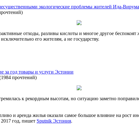
несущественными экологические проблемы жителей Ида-Вирум
прочтений
)
активные отходы, разливы кислоты и многое другое беспокоят ж
исключительно его жителям, а не государству.
 за год товары и услуги Эстонии
(
1984 прочтений
)
тремилась к рекордным высотам, но ситуацию заметно поправил
ливо и аренда жилья оказали самое большое влияние на рост ин
а 2017 год, пишет
Sputnik Эстония
.