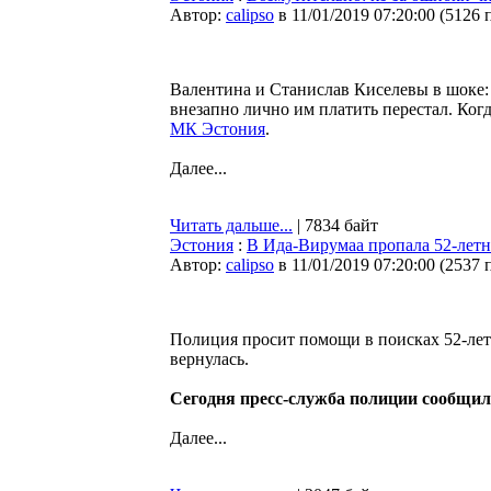
Автор:
calipso
в 11/01/2019 07:20:00
(
5126 
Валентина и Станислав Киселевы в шоке: 
внезапно лично им платить перестал. Ког
МК Эстония
.
Далее...
Читать дальше...
| 7834 байт
Эстония
:
В Ида-Вирумаа пропала 52-лет
Автор:
calipso
в 11/01/2019 07:20:00
(
2537 
Полиция просит помощи в поисках 52-летн
вернулась.
Сегодня пресс-служба полиции сообщила
Далее...