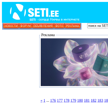
Реклама
«
1
...
176
177
178
179
180
181
182
183
18