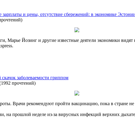
е зарплаты и цены, отсутствие сбережений: в экономике Эстонии
прочтений
)
ги, Марье Йозинг и другие известные деятели экономики видят 
spress.
 скачок заболеваемости гриппом
(
1992 прочтений
)
роты. Врачи рекомендуют пройти вакцинацию, пока в стране не 
и, на прошлой неделе из-за вирусных инфекций верхних дыхател