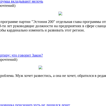
ирумаа вкладывают мелочь
рочтений
)
 программе партии "Эстония 200" отдельная глава программы о
-ти лет руководящие должности на предприятиях в сфере сланце
обы кардинально изменить и развивать этот регион.
ртиру: что говорит Закон?
прочтений
)
облема. Муж хочет развестись, а она не хочет, обратился в ред
иновника пенсионер чуть не лишился денег