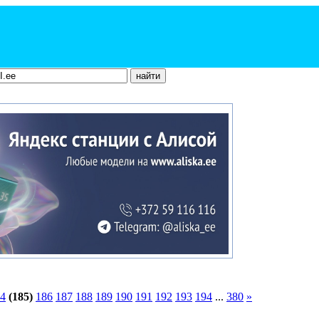
4
(185)
186
187
188
189
190
191
192
193
194
...
380
»