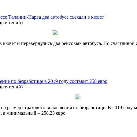
се Таллинн-Нарва два автобуса съехали в кювет
прочтений
)
в кювет и перевернулись два рейсовых автобуса. По счастливой 
ние по безработице в 2019 году составит 258 евро
прочтений
)
 на размер страхового возмещения по безработице. В 2019 году
ц, а минимальный – 258,23 евро.