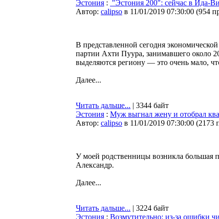
Эстония
:
"Эстония 200": сейчас в Ида-В
Автор:
calipso
в 11/01/2019 07:30:00
(
954 п
В представленной сегодня экономической
партии Ахти Пуура, занимавшего около 20
выделяются региону — это очень мало, чт
Далее...
Читать дальше...
| 3344 байт
Эстония
:
Муж выгнал жену и отобрал ква
Автор:
calipso
в 11/01/2019 07:30:00
(
2173 
У моей родственницы возникла большая пр
Александр.
Далее...
Читать дальше...
| 3224 байт
Эстония
:
Возмутительно: из-за ошибки ч