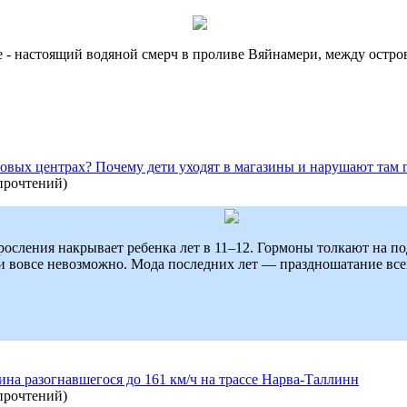
е - настоящий водяной смерч в проливе Вяйнамери, между остр
рговых центрах? Почему дети уходят в магазины и нарушают там
прочтений
)
осления накрывает ребенка лет в 11–12. Гормоны толкают на под
 и вовсе невозможно. Мода последних лет — праздношатание вс
ина разогнавшегося до 161 км/ч на трассе Нарва-Таллинн
прочтений
)