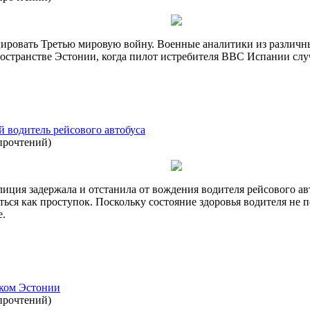
ировать Третью мировую войну. Военные аналитики из различн
странстве Эстонии, когда пилот истребителя ВВС Испании случ
 водитель рейсового автобуса
прочтений
)
олиция задержала и отстанила от вождения водителя рейсового а
ься как проступок. Поскольку состояние здоровья водителя не 
е.
ском Эстонии
прочтений
)