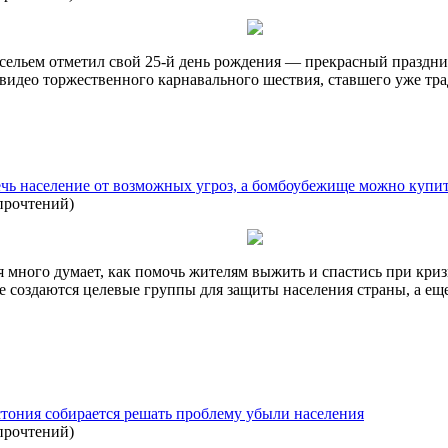
ельем отметил свой 25-й день рождения — прекрасный праздник
видео торжественного карнавального шествия, ставшего уже тр
чь население от возможных угроз, а бомбоубежище можно купить
прочтений
)
 много думает, как помочь жителям выжить и спастись при криз
уже создаются целевые группы для защиты населения страны, а е
тония собирается решать проблему убыли населения
прочтений
)