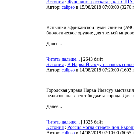
Эстония
:
Журналист рассказал, как США
Автор:
calipso
в 15/08/2018 07:00:00
(
3270 
Вспышки африканской чумы свиней (АЧС)
биологическое оружие для третьей миров
Далее...
Читать дальше...
| 2643 байт
Эстония
:
В Нарва-Йыэсуу началось голос
Автор:
calipso
в 14/08/2018 07:20:00
(
1603 
Городская управа Нарва-Йыэсуу выставила 
реализована за счет бюджета города. Для 
Далее...
Читать дальше...
| 1325 байт
Эстония
:
Россия могла стереть пол-Евро
Автор:
calipso
в 14/08/2018 07:10:00
(
6055 