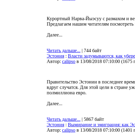
Курортный Нарва-Йыэсуу с размахом и вес
Предлагаем нашим читателям посмотреть 
Далее...
Читать дальше...
| 744 байт
Эстония
:
Власти задумываются, как убере
Автор:
calipso
в 13/08/2018 07:10:00
(
1675 
Правительство Эстонии в последнее время
вдруг случатся. Для этой цели в стране 
полмиллиона евро.
Далее...
Читать дальше...
| 5867 байт
Эстония
:
Вымирание и эмиграция: как Эс
Автор:
calipso
в 13/08/2018 07:10:00
(
1401 