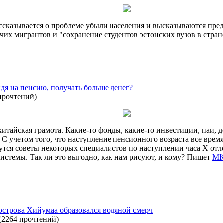
ассказывается о проблеме убыли населения и высказываются пр
очих мигрантов и "сохранение студентов эстонских вузов в стра
ыйдя на пенсию, получать больше денег?
прочтений
)
китайская грамота. Какие-то фонды, какие-то инвестиции, паи, 
ь. С учетом того, что наступление пенсионного возраста все вре
тся советы некоторых специалистов по наступлении часа Х отло
 системы. Так ли это выгодно, как нам рисуют, и кому? Пишет
МК
строва Хийумаа образовался водяной смерч
(
2264 прочтений
)