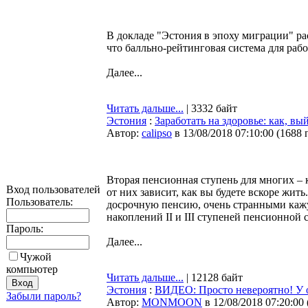
В докладе "Эстония в эпоху миграции" р
что балльно-рейтинговая система для раб
Далее...
Читать дальше...
| 3332 байт
Эстония
:
Заработать на здоровье: как, в
Автор:
calipso
в 13/08/2018 07:10:00
(
1688 
Вторая пенсионная ступень для многих – 
Вход пользователей
от них зависит, как вы будете вскоре жит
Пользователь:
досрочную пенсию, очень странными кажу
накоплений II и III ступеней пенсионной
Пароль:
Далее...
Чужой
компьютер
Читать дальше...
| 12128 байт
Эстония
:
ВИДЕО: Просто невероятно! У о
Забыли пароль?
Автор:
MONMOON
в 12/08/2018 07:20:00