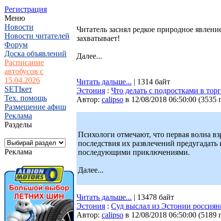
Регистрация
Меню
Новости
Читатель заснял редкое природное явлени
Новости читателей
захватывает!
Форум
Доска объявлений
Далее...
Расписание
автобусов с
15.04.2026
Читать дальше...
| 1314 байт
SETIкет
Эстония
:
Что делать с подростками в то
Тех. помощь
Автор:
calipso
в 12/08/2018 06:50:00
(
3535 
Размещение афиш
Реклама
Разделы
Психологи отмечают, что первая волна взр
последствия их развлечений предугадать
Реклама
последующими приключениями.
Далее...
Читать дальше...
| 13478 байт
Эстония
:
Суд выслал из Эстонии россиян
Автор:
calipso
в 12/08/2018 06:50:00
(
5189 