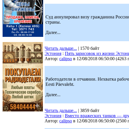
Суд аннулировал визу гражданина России
страны.
Далее...
Читать дальше...
| 1570 байт
Эстония
:
Пять зарисовок из жизни Эстон
Автор:
calipso
в 12/08/2018 06:50:00
(
4263 
Работодатели в отчаянии. Нехватка рабоч
Eesti Päevaleht.
Далее...
Читать дальше...
| 3859 байт
Эстония
:
Вместо вражеских танков — др
Автор:
calipso
в 12/08/2018 06:50:00
(
2500 