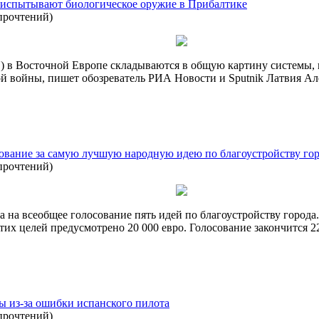
 испытывают биологическое оружие в Прибалтике
прочтений
)
 в Восточной Европе складываются в общую картину системы,
ой войны, пишет обозреватель РИА Новости и Sputnik Латвия Ал
ование за самую лучшую народную идею по благоустройству го
прочтений
)
на всеобщее голосование пять идей по благоустройству города. 
этих целей предусмотрено 20 000 евро. Голосование закончится 22
пы из-за ошибки испанского пилота
прочтений
)