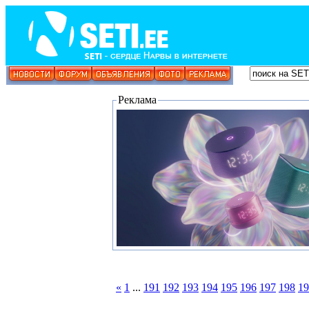
Реклама
«
1
...
191
192
193
194
195
196
197
198
19