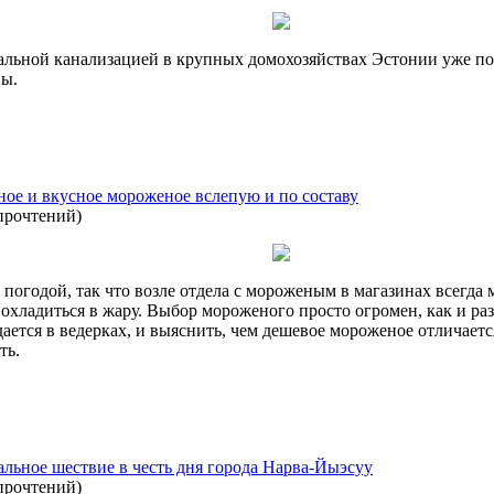
тральной канализацией в крупных домохозяйствах Эстонии уже п
ны.
ное и вкусное мороженое вслепую и по составу
прочтений
)
 погодой, так что возле отдела с мороженым в магазинах всегда 
 охладиться в жару. Выбор мороженого просто огромен, как и ра
ается в ведерках, и выяснить, чем дешевое мороженое отличается
ть.
ьное шествие в честь дня города Нарва-Йыэсуу
прочтений
)