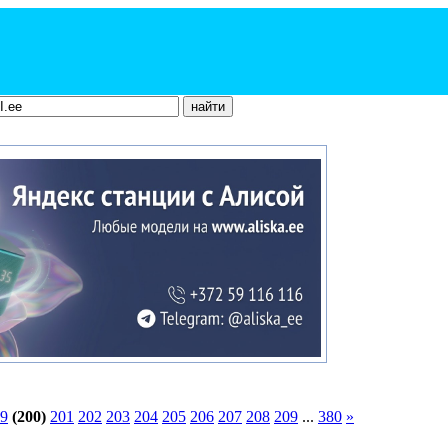
9
(200)
201
202
203
204
205
206
207
208
209
...
380
»