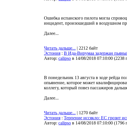
Ошибка испанского пилота могла спровоц
инцидент, произошедший в воздушном про
Далее...
Читать дальше...
| 2212 байт
Эстония
:
В Ида-Вирумаа задержан пьяный
Автор:
calipso
в 14/08/2018 07:10:00
(
2238 
В понедельник 13 августа в ходе рейда п
опьянение, которое может квалифицироват
коллегу, который повез пассажиров дальш
Далее...
Читать дальше...
| 1270 байт
Эстония
:
Терпение иссякло: ЕС грозит и
Автор:
calipso
в 14/08/2018 07:10:00
(
1796 