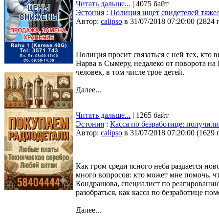
Читать дальше...
| 4075 байт
Эстония
:
Полиция ищет свидетелей тяжел
Автор:
calipso
в 31/07/2018 07:20:00
(
2824 
Полиция просит связаться с ней тех, кто
Нарва в Сымеру, недалеко от поворота на 
человек, в том числе трое детей.
Далее...
Читать дальше...
| 1265 байт
Эстония
:
Касса по безработице: получил
Автор:
calipso
в 31/07/2018 07:20:00
(
1629 
Как гром среди ясного неба раздается нов
много вопросов: кто может мне помочь, чт
Кондрашова, специалист по реагированию
разобраться, как касса по безработице п
Далее...