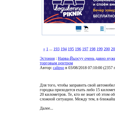
«
1
...
193
194
195
196
197
198
199
200
20
Эстония
:
Нарва-Йыэсуу очень давно нужн
торговым центром
Автор:
calipso
в 03/08/2018 07:10:00
(
2357 
Для того, чтобы заправить свой автомоб
городка приходится ехать либо 15 киломе
20 километров. Те, кто не знает об этом о
сложной ситуации. Между тем, в ближайше
Далее...