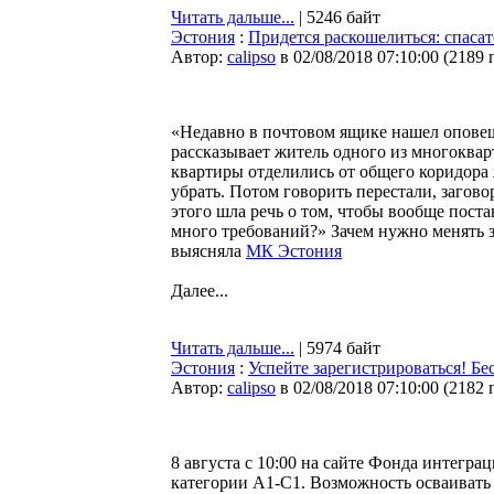
Читать дальше...
| 5246 байт
Эстония
:
Придется раскошелиться: спаса
Автор:
calipso
в 02/08/2018 07:10:00
(
2189 
«Недавно в почтовом ящике нашел оповеще
рассказывает житель одного из многоквар
квартиры отделились от общего коридора 
убрать. Потом говорить перестали, загово
этого шла речь о том, чтобы вообще пост
много требований?» Зачем нужно менять за
выясняла
МК Эстония
Далее...
Читать дальше...
| 5974 байт
Эстония
:
Успейте зарегистрироваться! Бе
Автор:
calipso
в 02/08/2018 07:10:00
(
2182 
8 августа c 10:00 на сайте Фонда интегра
категории A1-C1. Возможность осваивать 