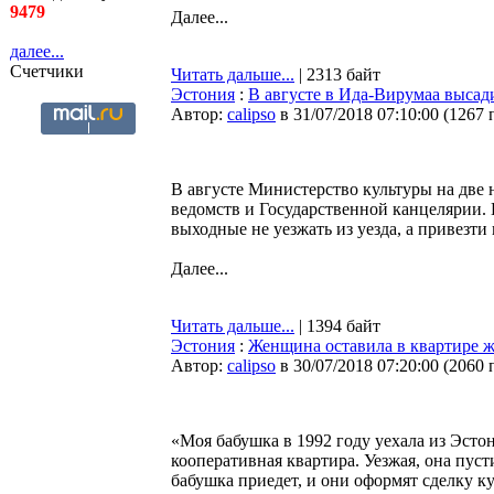
9479
Далее...
далее...
Счетчики
Читать дальше...
| 2313 байт
Эстония
:
В августе в Ида-Вирумаа высад
Автор:
calipso
в 31/07/2018 07:10:00
(
1267 
В августе Министерство культуры на две
ведомств и Государственной канцелярии.
выходные не уезжать из уезда, а привезти
Далее...
Читать дальше...
| 1394 байт
Эстония
:
Женщина оставила в квартире ж
Автор:
calipso
в 30/07/2018 07:20:00
(
2060 
«Моя бабушка в 1992 году уехала из Эсто
кооперативная квартира. Уезжая, она пуст
бабушка приедет, и они оформят сделку к