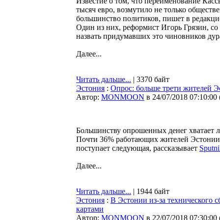
Известие о том, что переименование Касс
тысяч евро, возмутило не только обществ
большинство политиков, пишет в редакц
Один из них, реформист Игорь Грязин, со
назвать придумавших это чиновников дур
Далее...
Читать дальше...
| 3370 байт
Эстония
:
Опрос: больше трети жителей Э
Автор:
MONMOON
в 24/07/2018 07:10:00
Большинству опрошенных денег хватает л
Почти 36% работающих жителей Эстонии т
поступает следующая, рассказывает
Sputn
Далее...
Читать дальше...
| 1944 байт
Эстония
:
В Эстонии из-за технического с
картами
Автор:
MONMOON
в 22/07/2018 07:30:00