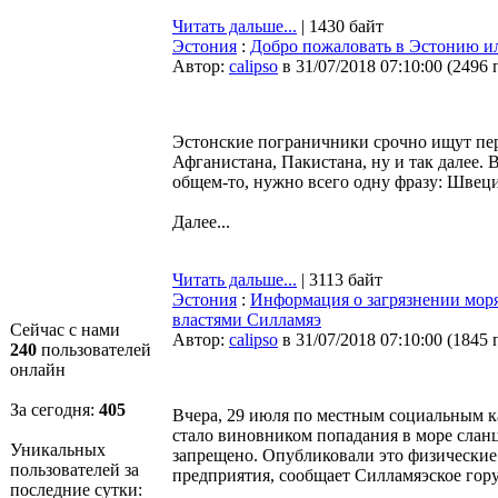
Читать дальше...
| 1430 байт
Эстония
:
Добро пожаловать в Эстонию ил
Автор:
calipso
в 31/07/2018 07:10:00
(
2496 
Эстонские пограничники срочно ищут пе
Афганистана, Пакистана, ну и так далее. 
общем-то, нужно всего одну фразу: Швеция
Далее...
Читать дальше...
| 3113 байт
Эстония
:
Информация о загрязнении моря
властями Силламяэ
Сейчас с нами
Автор:
calipso
в 31/07/2018 07:10:00
(
1845 
240
пользователей
онлайн
За сегодня:
405
Вчера, 29 июля по местным социальным к
стало виновником попадания в море сланц
Уникальных
запрещено. Опубликовали это физические
пользователей за
предприятия, сообщает Силламяэское гор
последние сутки: