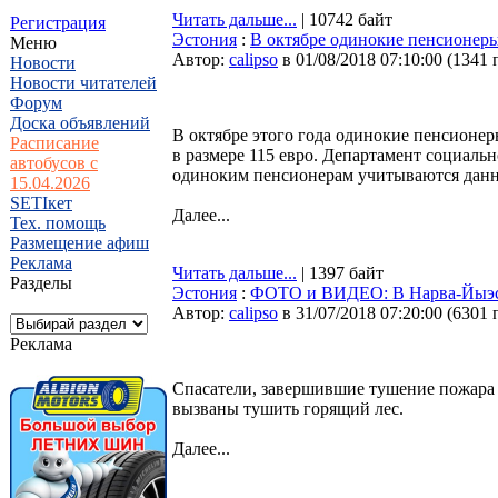
Читать дальше...
| 10742 байт
Регистрация
Эстония
:
В октябре одинокие пенсионеры
Меню
Автор:
calipso
в 01/08/2018 07:10:00
(
1341 
Новости
Новости читателей
Форум
Доска объявлений
В октябре этого года одинокие пенсионер
Расписание
в размере 115 евро. Департамент социаль
автобусов с
одиноким пенсионерам учитываются данные
15.04.2026
SETIкет
Далее...
Тех. помощь
Размещение афиш
Реклама
Читать дальше...
| 1397 байт
Разделы
Эстония
:
ФОТО и ВИДЕО: В Нарва-Йыэсу
Автор:
calipso
в 31/07/2018 07:20:00
(
6301 
Реклама
Спасатели, завершившие тушение пожара 
вызваны тушить горящий лес.
Далее...