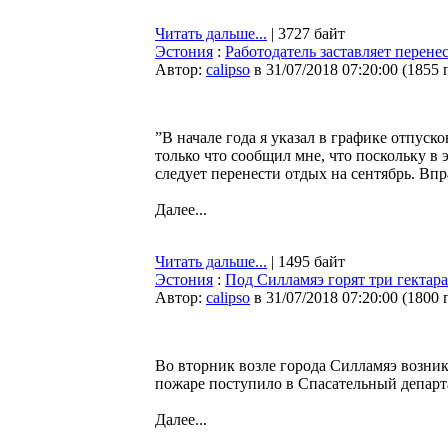
Читать дальше...
| 3727 байт
Эстония
:
Работодатель заставляет перенес
Автор:
calipso
в 31/07/2018 07:20:00
(
1855 
”В начале года я указал в графике отпуско
только что сообщил мне, что поскольку в 
следует перенести отдых на сентябрь. Впр
Далее...
Читать дальше...
| 1495 байт
Эстония
:
Под Силламяэ горят три гектара
Автор:
calipso
в 31/07/2018 07:20:00
(
1800 
Во вторник возле города Силламяэ возник
пожаре поступило в Спасательный департа
Далее...