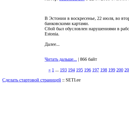
В Эстонии в воскресенье, 22 июля, во вт
банковскими картами.
Сбой был обусловлен нарушениями в раб
Estonia.
Далее...
Читать дальше...
| 866 байт
«
1
...
193
194
195
196
197
198
199
200
20
Сделать стартовой страницей
:: SETI.ee