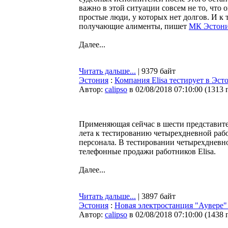
важно в этой ситуации совсем не то, что о
простые люди, у которых нет долгов. И к 
получающие алименты, пишет
МК Эстон
Далее...
Читать дальше...
| 9379 байт
Эстония
:
Компания Elisa тестирует в Эс
Автор:
calipso
в 02/08/2018 07:10:00
(
1313 
Применяющая сейчас в шести представител
лета к тестированию четырехдневной ра
персонала. В тестировании четырехдневн
телефонные продажи работников Elisa.
Далее...
Читать дальше...
| 3897 байт
Эстония
:
Новая электростанция "Аувере"
Автор:
calipso
в 02/08/2018 07:10:00
(
1438 