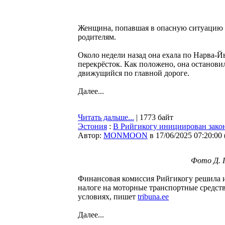
Женщина, попавшая в опасную ситуацию н
родителям.
Около недели назад она ехала по Нарва-Йы
перекрёсток. Как положено, она останови
движущийся по главной дороге.
Далее...
Читать дальше...
| 1773 байт
Эстония
:
В Рийгикогу инициирован закон
Автор:
MONMOON
в 17/06/2025 07:20:00
Фото Д. П
Финансовая комиссия Рийгикогу решила и
налоге на моторные транспортные средст
условиях, пишет
tribuna.ee
Далее...