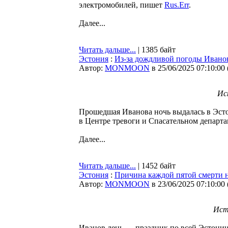
электромобилей, пишет
Rus.Err
.
Далее...
Читать дальше...
| 1385 байт
Эстония
:
Из-за дождливой погоды Иванов
Автор:
MONMOON
в 25/06/2025 07:10:00
Ис
Прошедшая Иванова ночь выдалась в Эсто
в Центре тревоги и Спасательном департ
Далее...
Читать дальше...
| 1452 байт
Эстония
:
Причина каждой пятой смерти на
Автор:
MONMOON
в 23/06/2025 07:10:00
Ист
Иванов день — праздник по всей Эстонии.