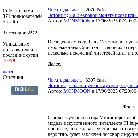
Читать дальше...
| 2070 байт
Сейчас с нами
Эстония
:
На 2-евровой монете появится 
371
пользователей
Автор:
MONMOON
в 17/06/2025 07:20:00
онлайн
За сегодня:
2272
В следующем году Банк Эстонии выпустит
Уникальных
изображением Сипсика — любимого персо
пользователей за
несколько поколений читателей книг и по
последние сутки:
10779
Далее...
далее...
Счетчики
Читать дальше...
| 3307 байт
Эстония
:
С осени учебному процессу в г
Автор:
MONMOON
в 17/06/2025 07:20:00
Фото: H
С нового учебного года Министерство обра
модель искусственного интеллекта TI-hüpe
процессе, но не давать ученикам готовые 
вероятно, будет заключен договор с круп