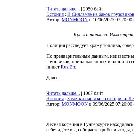
Читать дальше...
| 2950 байт
Эстония
:
В Силламяэ из баков грузовиков
Автор:
MONMOON
в 10/06/2025 07:20:00
Кража топлива. Иллюстрати
Полиция расследует кражу топлива, сов
По предварительным данным, неизвестны
грузовиков, припаркованных в одной из г
пишет
Rus.Err
.
Далее...
Читать дальше...
| 1067 байт
Эстония
:
Заметки нарвского историка: Л
Автор:
MONMOON
в 09/06/2025 07:20:00
Лесная кофейня в Гунгербурге находилась 
себе: идёте вы, собираете грибы и ягоды,