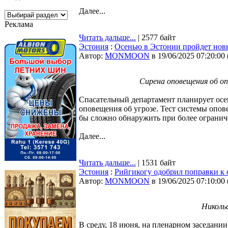
Далее...
Реклама
Читать дальше...
| 2577 байт
Эстония
:
Осенью в Эстонии пройдет новы
Автор:
MONMOON
в 19/06/2025 07:20:00
Сирена оповещения об оп
Спасательный департамент планирует осе
оповещения об угрозе. Тест системы опов
бы сложно обнаружить при более ограни
Далее...
Читать дальше...
| 1531 байт
Эстония
:
Рийгикогу одобрил поправки к 
Автор:
MONMOON
в 19/06/2025 07:10:00
Никольс
В среду, 18 июня, на пленарном заседани