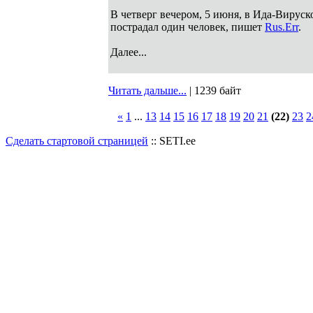
В четверг вечером, 5 июня, в Ида-Вируск
пострадал один человек, пишет
Rus.Err
.
Далее...
Читать дальше...
| 1239 байт
«
1
...
13
14
15
16
17
18
19
20
21
(22)
23
2
Сделать стартовой страницей
:: SETI.ee