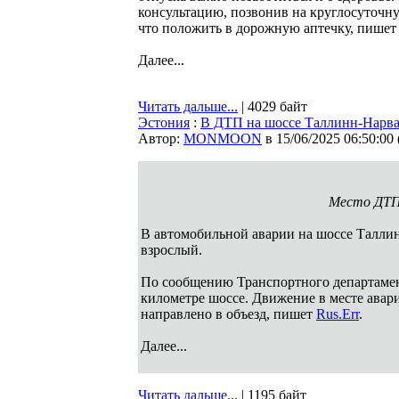
консультацию, позвонив на круглосуточн
что положить в дорожную аптечку, пише
Далее...
Читать дальше...
| 4029 байт
Эстония
:
В ДТП на шоссе Таллинн-Нарва 
Автор:
MONMOON
в 15/06/2025 06:50:00
Место ДТП
В автомобильной аварии на шоссе Таллин
взрослый.
По сообщению Транспортного департамент
километре шоссе. Движение в месте авар
направлено в объезд, пишет
Rus.Err
.
Далее...
Читать дальше...
| 1195 байт