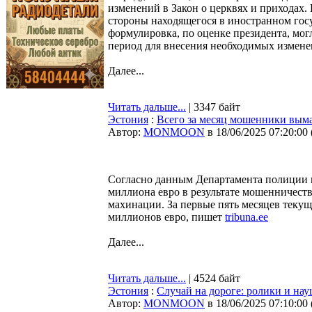
изменений в Закон о церквях и приходах. 
стороны находящегося в иностранном госу
формулировка, по оценке президента, мог
период для внесения необходимых измене
Далее...
Читать дальше...
| 3347 байт
Эстония
:
Всего за месяц мошенники вым
Автор:
MONMOON
в 18/06/2025 07:20:00
Согласно данным Департамента полиции и
миллиона евро в результате мошенничест
махинации. За первые пять месяцев теку
миллионов евро, пишет
tribuna.ee
Далее...
Читать дальше...
| 4524 байт
Эстония
:
Случай на дороге: ролики и на
Автор:
MONMOON
в 18/06/2025 07:10:00