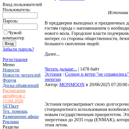
Вход пользователей
Пользователь:
Источник ф
Пароль:
В преддверии выходных и праздничных д
гостям города с напоминанием о необходи
Чужой
нового мола. Городские власти подчеркив
компьютер
интерес со стороны общественности, безо
большого скопления людей.
Забыли пароль?
Далее...
Регистрация
Меню
Читать дальше...
| 1478 байт
Новости
Эстония
:
Солнце и ветер "не справились
Новости читателей
энергии
Форум
Автор:
MONMOON
в 20/06/2025 07:20:00
Доска объявлений
Расписание
автобусов с
15.04.2026
Эстония пересматривает свою долгосрочн
SETIкет
стопроцентного использования возобновля
Тех. помощь
новым государственным приоритетом. Эт
Размещение афиш
энергетики до 2035 года (ENMAK), кото
Реклама
этим летом.
Разделы