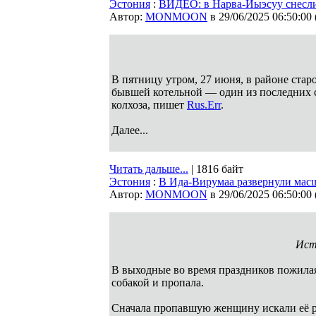
Эстония
:
ВИДЕО: в Нарва-Йыэсуу снесли
Автор:
MONMOON
в 29/06/2025 06:50:00
В пятницу утром, 27 июня, в районе ста
бывшей котельной — один из последних 
колхоза, пишет
Rus.Err
.
Далее...
Читать дальше...
| 1816 байт
Эстония
:
В Ида-Вирумаа развернули ма
Автор:
MONMOON
в 29/06/2025 06:50:00
Ист
В выходные во время праздников пожилая
собакой и пропала.
Сначала пропавшую женщину искали её ро