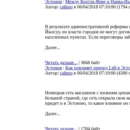
Эстония
:
Между Кохтла-Ярве и Нарва-Йы
Автор:
calipso
в 06/04/2018 07:10:00
(
1794 
В результате административной реформы 
Йыэсуу, но власти городов не могут дого
населенных пунктах. Если переговоры зайд
Далее...
Читать дальше...
| 3668 байт
Эстония
:
Как повлияет приход Lidl в Эс
Автор:
calipso
в 06/04/2018 07:10:00
(
4300 
Немецкая сеть магазинов с низкими ценам
большой страной, где сеть открыла свои м
придет и в Эстонию, то какое влияние он 
Далее...
Читать дальше...
| 1784 байт