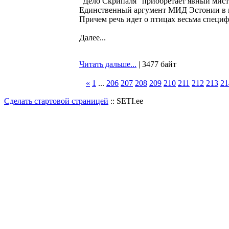
"Дело Скрипаля" приобретает явный мисти
Единственный аргумент МИД Эстонии в п
Причем речь идет о птицах весьма специ
Далее...
Читать дальше...
| 3477 байт
«
1
...
206
207
208
209
210
211
212
213
21
Сделать стартовой страницей
:: SETI.ee