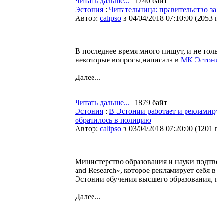
Читать дальше...
| 1740 байт
Эстония
:
Читательница: правительство з
Автор:
calipso
в 04/04/2018 07:10:00
(
2053 
В последнее время много пишут, и не тольк
некоторые вопросы,написала в
МК Эстон
Далее...
Читать дальше...
| 1879 байт
Эстония
:
В Эстонии работает и рекламиру
обратилось в полицию
Автор:
calipso
в 03/04/2018 07:20:00
(
1201 
Министерство образования и науки подтверж
and Research», которое рекламирует себя в
Эстонии обучения высшего образования, 
Далее...