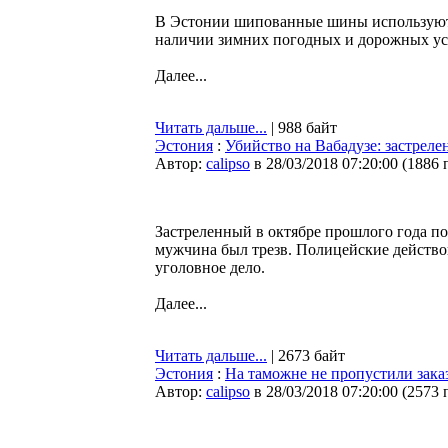
В Эстонии шипованные шины используются
наличии зимних погодных и дорожных усло
Далее...
Читать дальше...
| 988 байт
Эстония
:
Убийство на Вабадузе: застреле
Автор:
calipso
в 28/03/2018 07:20:00
(
1886 
Застреленный в октябре прошлого года п
мужчина был трезв. Полицейские действов
уголовное дело.
Далее...
Читать дальше...
| 2673 байт
Эстония
:
На таможне не пропустили зака
Автор:
calipso
в 28/03/2018 07:20:00
(
2573 