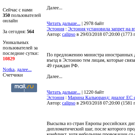
Далее...
Сейчас с нами
350
пользователей
онлайн
Читать дальше...
| 2978 байт
Эстония
:
Эстония установила запрет на 
За сегодня:
564
Автор:
calipso
в 29/03/2018 07:20:00
(
1773 
Уникальных
пользователей за
последние сутки:
По предложению министра иностранных де
10829
въезд в Эстонию тем лицам, которые связ
49 граждан РФ.
Notka
,
далее...
Счетчики
Далее...
Читать дальше...
| 1220 байт
Эстония
:
Марина Кальюранд: диалог ЕС с
Автор:
calipso
в 29/03/2018 07:20:00
(
1581 
Высылка из стран Европы российских дип
дипломатический шаг, после которого про
конфликт, хотя небольшие провокации со