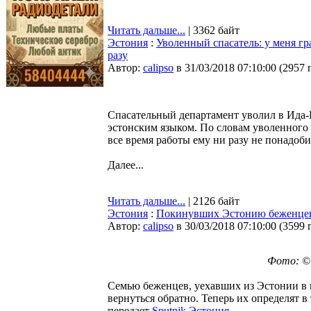
Читать дальше...
| 3362 байт
Эстония
:
Уволенный спасатель: у меня гр
разу
Автор:
calipso
в 31/03/2018 07:10:00
(
2957 
Спасательный департамент уволил в Ида-В
эстонским языком. По словам уволенного 
все время работы ему ни разу не понадоб
Далее...
Читать дальше...
| 2126 байт
Эстония
:
Покинувших Эстонию беженцев
Автор:
calipso
в 30/03/2018 07:10:00
(
3599 
Фото: © 
Семью беженцев, уехавших из Эстонии в 
вернуться обратно. Теперь их определят в
передает
Sputnik Эстония