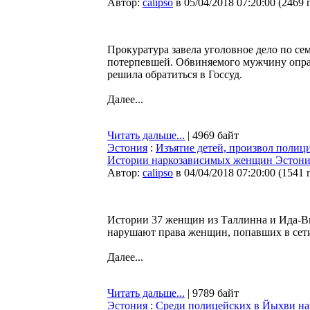
Автор:
calipso
в 05/04/2018 07:20:00
(
2469 
Прокуратура завела уголовное дело по се
потерпевшей. Обвиняемого мужчину оправ
решила обратиться в Госсуд.
Далее...
Читать дальше...
| 4969 байт
Эстония
:
Изъятие детей, произвол полици
Истории наркозависимых женщин Эстон
Автор:
calipso
в 04/04/2018 07:20:00
(
1541 
Истории 37 женщин из Таллинна и Ида-Ви
нарушают права женщин, попавших в сет
Далее...
Читать дальше...
| 9789 байт
Эстония
:
Среди полицейских в Йыхви н