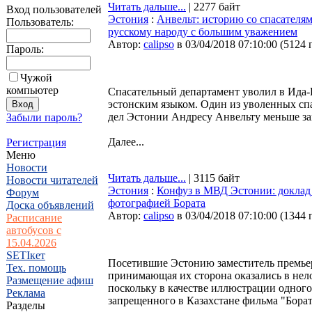
Читать дальше...
| 2277 байт
Вход пользователей
Эстония
:
Анвельт: историю со спасателя
Пользователь:
русскому народу с большим уважением
Автор:
calipso
в 03/04/2018 07:10:00
(
5124 
Пароль:
Чужой
компьютер
Спасательный департамент уволил в Ида-В
эстонским языком. Один из уволенных сп
дел Эстонии Андресу Анвельту меньше за
Забыли пароль?
Далее...
Регистрация
Меню
Новости
Читать дальше...
| 3115 байт
Новости читателей
Эстония
:
Конфуз в МВД Эстонии: доклад
Форум
фотографией Бората
Доска объявлений
Автор:
calipso
в 03/04/2018 07:10:00
(
1344 
Расписание
автобусов с
15.04.2026
SETIкет
Посетившие Эстонию заместитель премьер
Тех. помощь
принимающая их сторона оказались в нел
Размещение афиш
поскольку в качестве иллюстрации одног
Реклама
запрещенного в Казахстане фильма "Борат
Разделы