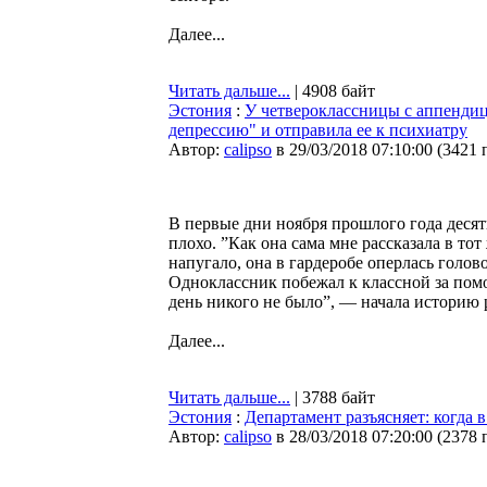
Далее...
Читать дальше...
| 4908 байт
Эстония
:
У четвероклассницы c аппенди
депрессию" и отправила ее к психиатру
Автор:
calipso
в 29/03/2018 07:10:00
(
3421 
В первые дни ноября прошлого года десят
плохо. ”Как она сама мне рассказала в тот
напугало, она в гардеробе оперлась голов
Одноклассник побежал к классной за помощ
день никого не было”, — начала историю 
Далее...
Читать дальше...
| 3788 байт
Эстония
:
Департамент разъясняет: когда 
Автор:
calipso
в 28/03/2018 07:20:00
(
2378 