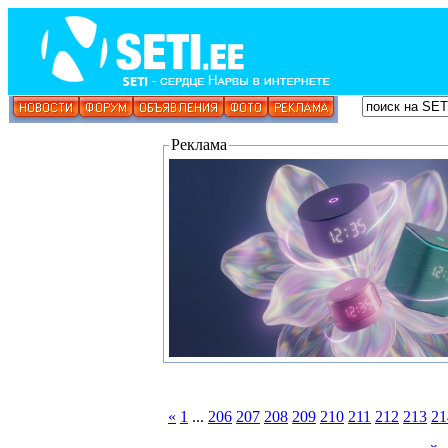
Реклама
«
1
...
206
207
208
209
210
211
212
213
21