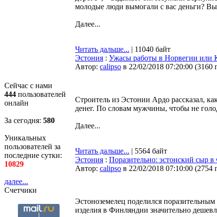
молодые люди вымогали с вас деньги? В
Далее...
Читать дальше...
| 11040 байт
Эстония
:
Ужасы работы в Норвегии или К
Автор:
calipso
в 22/02/2018 07:20:00
(
3160 
Сейчас с нами
444
пользователей
Строитель из Эстонии Ардо рассказал, ка
онлайн
денег. По словам мужчины, чтобы не голо
За сегодня:
580
Далее...
Уникальных
пользователей за
Читать дальше...
| 5564 байт
последние сутки:
Эстония
:
Поразительно: эстонский сыр в
10829
Автор:
calipso
в 22/02/2018 07:10:00
(
2754 
далее...
Счетчики
Эстоноземелец поделился поразительным 
изделия в Финляндии значительно дешевле