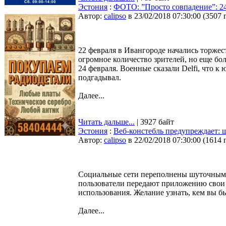
Эстония
:
ФОТО: ”Просто совпадение”: 24
Автор:
calipso
в 23/02/2018 07:30:00
(
3507 
22 февраля в Ивангороде начались торжес
огромное количество зрителей, но еще бо
24 февраля. Военные сказали Delfi, что 
подгадывал.
Далее...
Читать дальше...
| 3927 байт
Эстония
:
Веб-констебль предупреждает: 
Автор:
calipso
в 22/02/2018 07:30:00
(
1614 
Социальные сети переполнены шуточными 
пользователи передают приложению свои
использования. Желание узнать, кем вы б
Далее...