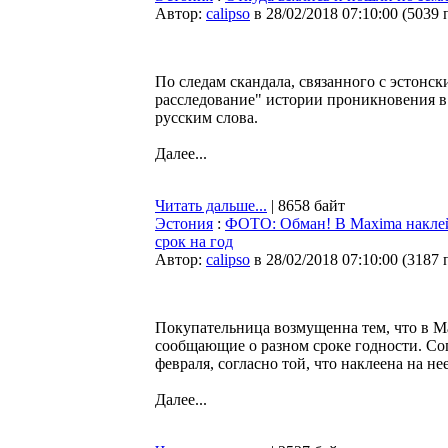
Автор:
calipso
в 28/02/2018 07:10:00
(
5039 
По следам скандала, связанного с эстонс
расследование" истории проникновения 
русским слова.
Далее...
Читать дальше...
| 8658 байт
Эстония
:
ФОТО: Обман! В Maxima наклей
срок на год
Автор:
calipso
в 28/02/2018 07:10:00
(
3187 
Покупательница возмущенна тем, что в M
сообщающие о разном сроке годности. Со
февраля, согласно той, что наклеена на н
Далее...