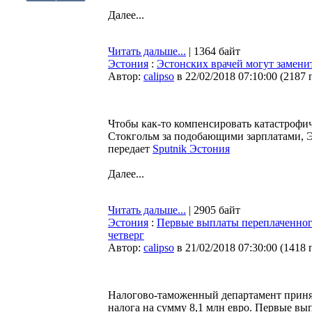
Далее...
Читать дальше...
| 1364 байт
Эстония
:
Эстонских врачей могут замени
Автор:
calipso
в 22/02/2018 07:10:00
(
2187 
Чтобы как-то компенсировать катастрофи
Стокгольм за подобающими зарплатами, Э
передает
Sputnik Эстония
Далее...
Читать дальше...
| 2905 байт
Эстония
:
Первые выплаты переплаченного
четверг
Автор:
calipso
в 21/02/2018 07:30:00
(
1418 
Налогово-таможенный департамент приня
налога на сумму 8,1 млн евро. Первые вы