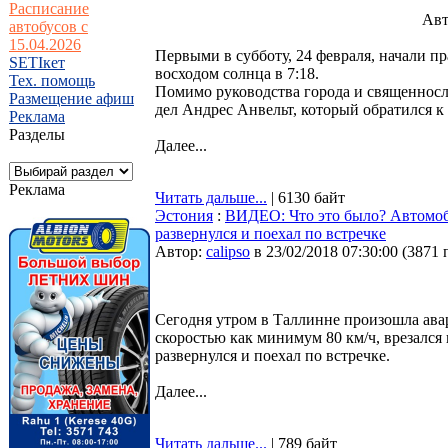
Расписание
Авт
автобусов с
15.04.2026
Первыми в субботу, 24 февраля, начали п
SETIкет
восходом солнца в 7:18.
Тех. помощь
Помимо руководства города и священносл
Размещение афиш
дел Андрес Анвельт, который обратился к
Реклама
Разделы
Далее...
Реклама
Читать дальше...
| 6130 байт
Эстония
:
ВИДЕО: Что это было? Автомоби
развернулся и поехал по встречке
Автор:
calipso
в 23/02/2018 07:30:00
(
3871 
Сегодня утром в Таллинне произошла авар
скоростью как минимум 80 км/ч, врезался
развернулся и поехал по встречке.
Далее...
Читать дальше...
| 789 байт