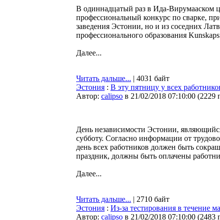
В одиннадцатый раз в Ида-Вирумааском ц
профессиональный конкурс по сварке, пр
заведения Эстонии, но и из соседних Лат
профессионального образования Kunskaps
Далее...
Читать дальше...
| 4031 байт
Эстония
:
В эту пятницу у всех работник
Автор:
calipso
в 21/02/2018 07:10:00
(
2229 
День независимости Эстонии, являющийся
субботу. Согласно информации от трудов
день всех работников должен быть сокращ
праздник, должны быть оплачены работни
Далее...
Читать дальше...
| 2710 байт
Эстония
:
Из-за тестирования в течение м
Автор:
calipso
в 21/02/2018 07:10:00
(
2483 