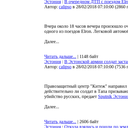
Эстония
:
В очередном ДТП с поездом Elr
Автор:
calipso
в 28/02/2018 07:10:00
(
2860 
Вчера около 18 часов вечера произошло 
одного из поездов Elron. Легковой автом
Далее...
Читать дальше...
| 1148 байт
Эстония
:
В Эстонской армии солдат заст
Автор:
calipso
в 28/02/2018 07:10:00
(
7536 
Правозащитный центр "Китеж" направил 
действительно ли солдат в Тапа призыва
убийство русских, предает
Sputnik Эстони
Далее...
Читать дальше...
| 2606 байт
Эстония
:
Откуда взялись и пошли по зем