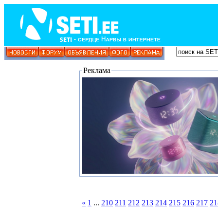
Реклама
«
1
...
210
211
212
213
214
215
216
217
21