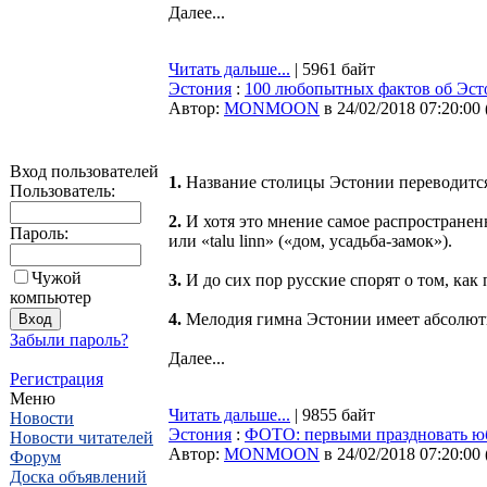
Далее...
Читать дальше...
| 5961 байт
Эстония
:
100 любопытных фактов об Эсто
Автор:
MONMOON
в 24/02/2018 07:20:00
Вход пользователей
1.
Название столицы Эстонии переводится ка
Пользователь:
2.
И хотя это мнение самое распространенно
Пароль:
или «talu linn» («дом, усадьба-замок»).
Чужой
3.
И до сих пор русские спорят о том, как
компьютер
4.
Мелодия гимна Эстонии имеет абсолют
Забыли пароль?
Далее...
Регистрация
Меню
Читать дальше...
| 9855 байт
Новости
Эстония
:
ФОТО: первыми праздновать ю
Новости читателей
Автор:
MONMOON
в 24/02/2018 07:20:00
Форум
Доска объявлений