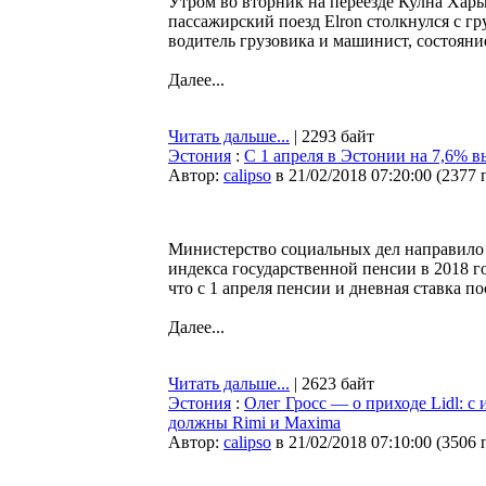
Утром во вторник на переезде Кулна Харью
пассажирский поезд Elron столкнулся с гр
водитель грузовика и машинист, состояни
Далее...
Читать дальше...
| 2293 байт
Эстония
:
С 1 апреля в Эстонии на 7,6% в
Автор:
calipso
в 21/02/2018 07:20:00
(
2377 
Министерство социальных дел направило 
индекса государственной пенсии в 2018 го
что с 1 апреля пенсии и дневная ставка п
Далее...
Читать дальше...
| 2623 байт
Эстония
:
Олег Гросс — о приходе Lidl: с
должны Rimi и Maxima
Автор:
calipso
в 21/02/2018 07:10:00
(
3506 