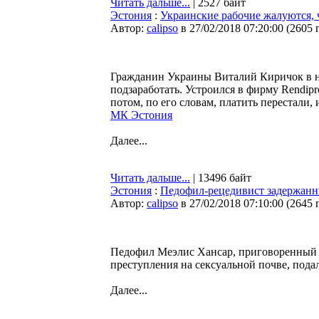
Читать дальше...
| 2527 байт
Эстония
:
Украинские рабочие жалуются, 
Автор:
calipso
в 27/02/2018 07:20:00
(
2605 
Гражданин Украины Виталий Киричок в но
подзаработать. Устроился в фирму Rendip
потом, по его словам, платить перестали
МК Эстония
Далее...
Читать дальше...
| 13496 байт
Эстония
:
Педофил-рецедивист задержанны
Автор:
calipso
в 27/02/2018 07:10:00
(
2645 
Педофил Меэлис Хансар, приговоренный 
преступления на сексуальной почве, под
Далее...