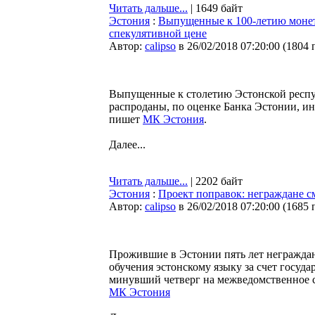
Читать дальше...
| 1649 байт
Эстония
:
Выпущенные к 100-летию монет
спекулятивной цене
Автор:
calipso
в 26/02/2018 07:20:00
(
1804 
Выпущенные к столетию Эстонской респу
распроданы, по оценке Банка Эстонии, и
пишет
МК Эстония
.
Далее...
Читать дальше...
| 2202 байт
Эстония
:
Проект поправок: неграждане см
Автор:
calipso
в 26/02/2018 07:20:00
(
1685 
Прожившие в Эстонии пять лет неграждан
обучения эстонскому языку за счет госуд
минувший четверг на межведомственное с
МК Эстония