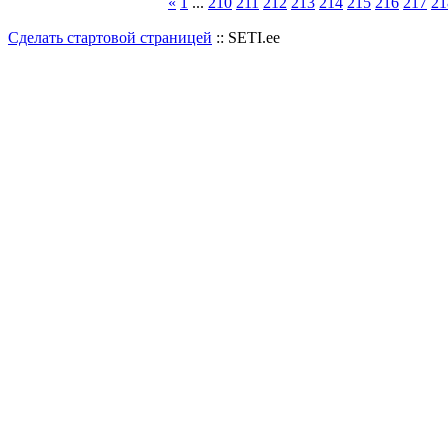
«
1
...
210
211
212
213
214
215
216
217
21
Сделать стартовой страницей
:: SETI.ee