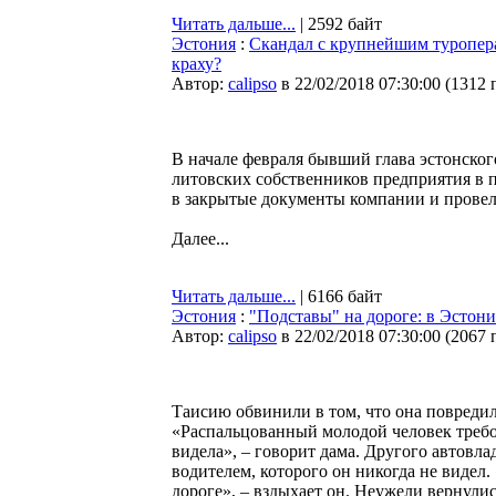
Читать дальше...
| 2592 байт
Эстония
:
Скандал с крупнейшим туропера
краху?
Автор:
calipso
в 22/02/2018 07:30:00
(
1312 
В начале февраля бывший глава эстонског
литовских собственников предприятия в 
в закрытые документы компании и провела
Далее...
Читать дальше...
| 6166 байт
Эстония
:
"Подставы" на дороге: в Эстон
Автор:
calipso
в 22/02/2018 07:30:00
(
2067 
Таисию обвинили в том, что она повредил
«Распальцованный молодой человек требов
видела», – говорит дама. Другого автовл
водителем, которого он никогда не видел.
дороге», – вздыхает он. Неужели вернули