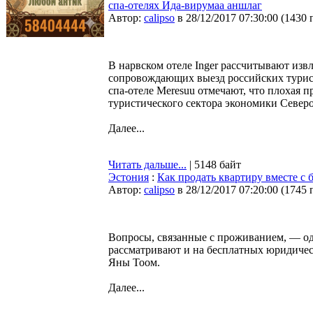
спа-отелях Ида-вирумаа аншлаг
Автор:
calipso
в 28/12/2017 07:30:00
(
1430 
В нарвском отеле Inger рассчитывают извл
сопровождающих выезд российских турист
спа-отеле Meresuu отмечают, что плохая 
туристического сектора экономики Северо
Далее...
Читать дальше...
| 5148 байт
Эстония
:
Как продать квартиру вместе с 
Автор:
calipso
в 28/12/2017 07:20:00
(
1745 
Вопросы, связанные с проживанием, — од
рассматривают и на бесплатных юридичес
Яны Тоом.
Далее...