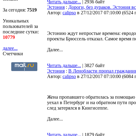
Читать дальше...
| 2936 байт
Эстония
:
Дороги, без дураков. Эстония вс
За сегодня:
7519
Автор:
calipso
в 27/12/2017 07:10:00
(
6524 
Уникальных
пользователей за
последние сутки:
Эстонию ждут непростые времена: евродо
10779
проекты Брюссель отказал. Самое время по
далее...
Далее...
Счетчики
Читать дальше...
| 3827 байт
Эстония
:
В Ленобласти пропал граждани
Автор:
calipso
в 27/12/2017 07:10:00
(
6084 
Жена пропавшего обратилась за помощью 
уехал в Петербург и на обратном пути про
след затерялся в Кингисеппе.
Далее...
Читать дальше...
| 1879 байт