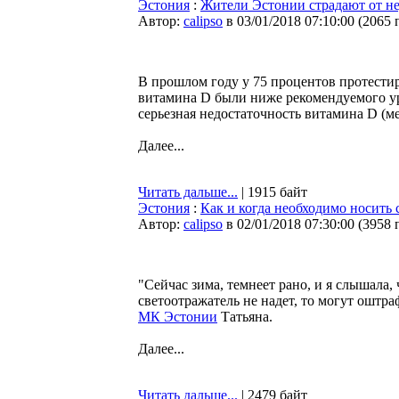
Эстония
:
Жители Эстонии страдают от не
Автор:
calipso
в 03/01/2018 07:10:00
(
2065 
В прошлом году у 75 процентов протести
витамина D были ниже рекомендуемого уро
серьезная недостаточность витамина D (м
Далее...
Читать дальше...
| 1915 байт
Эстония
:
Как и когда необходимо носить 
Автор:
calipso
в 02/01/2018 07:30:00
(
3958 
"Сейчас зима, темнеет рано, и я слышала, 
светоотражатель не надет, то могут оштра
МК Эстонии
Татьяна.
Далее...
Читать дальше...
| 2479 байт