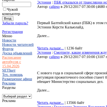
Эстония
:
ПБК отказался от трансляции н
Автор:
calipso
в 29/12/2017 07:30:00
(
4680 
Чужой
компьютер
Первый Балтийский канал (ПБК) в этом го
Забыли пароль?
Эстонии Керсти Кальюлайд.
Регистрация
Далее...
Меню
Новости
Новости читателей
Читать дальше...
| 1236 байт
Форум
Эстония
:
Смотрите, какие изменения жду
Доска объявлений
Автор:
calipso
в 29/12/2017 07:10:00
(
3107 
Расписание
автобусов с
15.04.2026
SETIкет
С нового года в социальной сфере произо
Тех. помощь
регуляция прожиточного пособия станет бо
Размещение афиш
обещает Министерство социальных дел.
Реклама
Разделы
Далее...
Реклама
Читать дальше...
| 13566 байт
Эстония
:
Гражданин Эстонии Владимир П