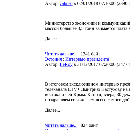
Автор:
calipso
в 02/01/2018 07:10:00
(
2390 
Министерство экономики и коммуникаций 
массой большее 3,5 тонн взимается плата 
Далее...
Читать дальше...
| 1341 байт
Эстония
:
Интервью президента
Автор:
LeRoy
в 31/12/2017 07:20:00
(
3477 
В итоговом эксклюзивном интервью през
телеканала ETV+ Дмитрию Пастухову на гл
востока и чей Крым. Кстати, вчера, 30 д
поздравляем ее и желаем всего самого доб
Далее...
Читать дальше...
| 824 байт