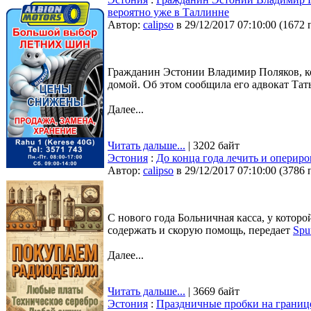
вероятно уже в Таллинне
Автор:
calipso
в 29/12/2017 07:10:00
(
1672 
Гражданин Эстонии Владимир Поляков, ко
домой. Об этом сообщила его адвокат Тат
Далее...
Читать дальше...
| 3202 байт
Эстония
:
До конца года лечить и опериро
Автор:
calipso
в 29/12/2017 07:10:00
(
3786 
С нового года Больничная касса, у которо
содержать и скорую помощь, передает
Spu
Далее...
Читать дальше...
| 3669 байт
Эстония
:
Праздничные пробки на границе