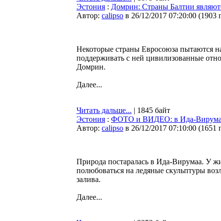
Эстония
:
Домрин: Страны Балтии являют
Автор:
calipso
в 26/12/2017 07:20:00
(
1903 
Некоторые страны Евросоюза пытаются на
поддерживать с ней цивилизованные отно
Домрин.
Далее...
Читать дальше...
| 1845 байт
Эстония
:
ФОТО и ВИДЕО: в Ида-Вирумаа
Автор:
calipso
в 26/12/2017 07:10:00
(
1651 
Природа постаралась в Ида-Вирумаа. У жи
полюбоваться на ледяные скульптуры возл
залива.
Далее...