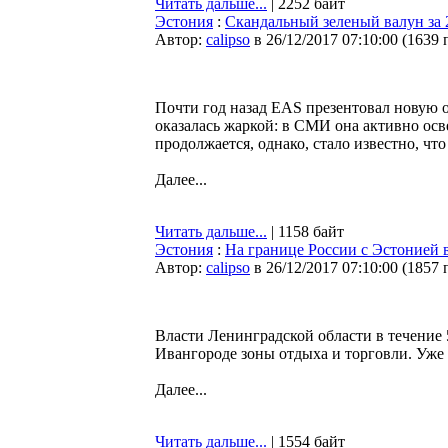
Читать дальше...
| 2252 байт
Эстония
:
Скандальный зеленый валун за 
Автор:
calipso
в 26/12/2017 07:10:00
(
1639 
Почти год назад EAS презентовал новую о
оказалась жаркой: в СМИ она активно осв
продолжается, однако, стало известно, что 
Далее...
Читать дальше...
| 1158 байт
Эстония
:
На границе России с Эстонией 
Автор:
calipso
в 26/12/2017 07:10:00
(
1857 
Власти Ленинградской области в течение
Ивангороде зоны отдыха и торговли. Уже 
Далее...
Читать дальше...
| 1554 байт