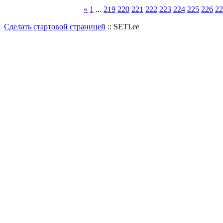
«
1
...
219
220
221
222
223
224
225
226
22
Сделать стартовой страницей
:: SETI.ee