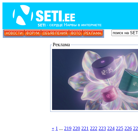
Реклама
«
1
...
219
220
221
222
223
224
225
226
22