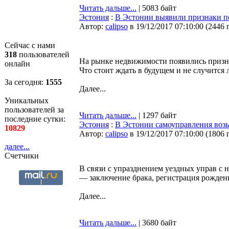
Читать дальше...
| 5083 байт
Эстония
:
В Эстонии выявили признаки пе
Автор:
calipso
в 19/12/2017 07:10:00
(
2446 
Сейчас с нами
318
пользователей
На рынке недвижимости появились призна
онлайн
Что стоит ждать в будущем и не случится 
За сегодня:
1555
Далее...
Уникальных
пользователей за
Читать дальше...
| 1297 байт
последние сутки:
Эстония
:
В Эстонии самоуправления возьм
10829
Автор:
calipso
в 19/12/2017 07:10:00
(
1806 
далее...
Счетчики
В связи с упразднением уездных управ с н
— заключение брака, регистрация рождени
Далее...
Читать дальше...
| 3680 байт