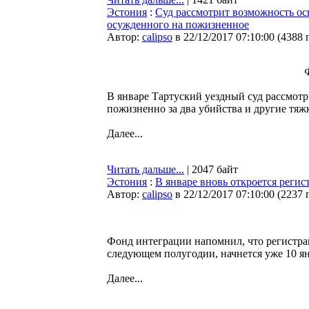
Эстония
:
Суд рассмотрит возможность ос
осужденного на пожизненное
Автор:
calipso
в 22/12/2017 07:10:00
(
4388 
Ф
В январе Тартуский уездный суд рассмот
пожизненно за два убийства и другие тяж
Далее...
Читать дальше...
| 2047 байт
Эстония
:
В январе вновь откроется регис
Автор:
calipso
в 22/12/2017 07:10:00
(
2237 
Фонд интеграции напомнил, что регистрац
следующем полугодии, начнется уже 10 ян
Далее...