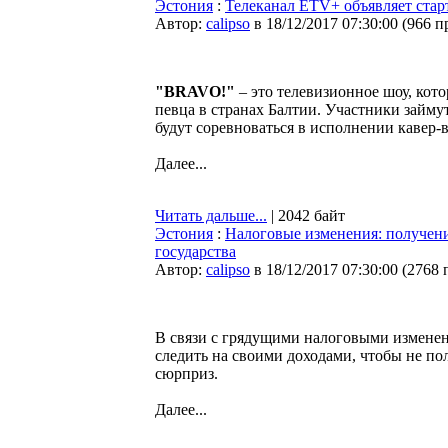
Эстония
:
Телеканал ETV+ объявляет стар
Автор:
calipso
в 18/12/2017 07:30:00
(
966 п
"BRAVO!"
– это телевизионное шоу, кот
певца в странах Балтии. Участники займу
будут соревноваться в исполнении кавер-
Далее...
Читать дальше...
| 2042 байт
Эстония
:
Налоговые изменения: получени
государства
Автор:
calipso
в 18/12/2017 07:30:00
(
2768 
В связи с грядущими налоговыми изменен
следить на своими доходами, чтобы не п
сюрприз.
Далее...