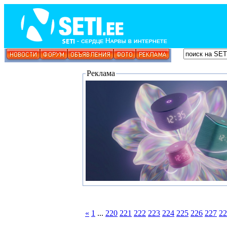
Реклама
«
1
...
220
221
222
223
224
225
226
227
22