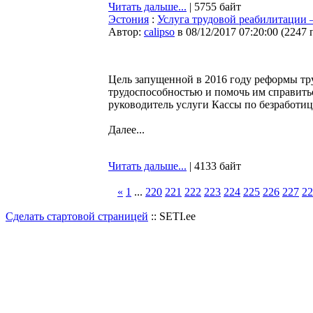
Читать дальше...
| 5755 байт
Эстония
:
Услуга трудовой реабилитации —
Автор:
calipso
в 08/12/2017 07:20:00
(
2247 
Цель запущенной в 2016 году реформы т
трудоспособностью и помочь им справитьс
руководитель услуги Кассы по безработиц
Далее...
Читать дальше...
| 4133 байт
«
1
...
220
221
222
223
224
225
226
227
22
Сделать стартовой страницей
:: SETI.ee