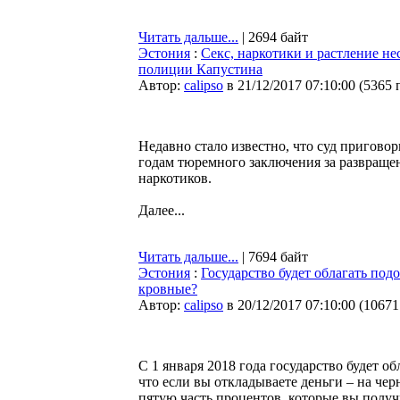
Читать дальше...
| 2694 байт
Эстония
:
Секс, наркотики и растление н
полиции Капустина
Автор:
calipso
в 21/12/2017 07:10:00
(
5365 
Недавно стало известно, что суд пригово
годам тюремного заключения за развраще
наркотиков.
Далее...
Читать дальше...
| 7694 байт
Эстония
:
Государство будет облагать под
кровные?
Автор:
calipso
в 20/12/2017 07:10:00
(
10671
С 1 января 2018 года государство будет о
что если вы откладываете деньги – на чер
пятую часть процентов, которые вы получи