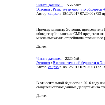
Читать дальше...
| 1556 байт
Эстония
:
Ратас: не думаю, что общересп
Автор:
calipso
в 18/12/2017 07:20:00
(
753 п
Премьер-министр Эстонии, председатель Ц
общереспубликанские СМИ предвзято отно
мысль высказала старейшина столичного 
Далее...
Читать дальше...
| 2225 байт
Эстония
:
В относительной бедности в Э
Автор:
calipso
в 18/12/2017 07:10:00
(
1221 
В относительной бедности в 2016 году жи
свидетельствуют данные Департамента ст
Далее...