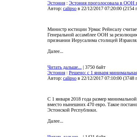
Эстония
:
Эстония проголосовала в ООН 
Автор:
calipso
в 22/12/2017 07:20:00
(
2154 
Министр юстиции Урмас Рейнсалу считае
Генеральной ассамблее ООН за резолюци
признании Иерусалима столицей Израиля
Далее...
Читать дальше...
| 3750 байт
Эстония
:
Решено: с 1 января минимальная
Автор:
calipso
в 22/12/2017 07:10:00
(
3748 
С 1 января 2018 года размер минимальной 
вместо нынешних 470 евро. Такое постанов
Эстонской Республики.
Далее...
Читать дальше...
| 1421 байт