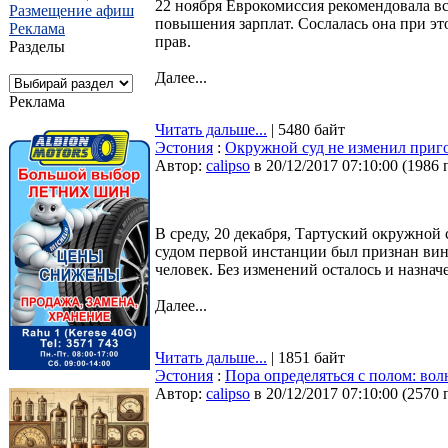
22 ноября Еврокомиссия рекомендовала вс
Размещение афиш
повышения зарплат. Сослалась она при э
Реклама
прав.
Разделы
Далее...
Реклама
Читать дальше...
| 5480 байт
Эстония
:
Окружной суд не изменил приг
Автор:
calipso
в 20/12/2017 07:10:00
(
1986 
В среду, 20 декабря, Тартуский окружной
судом первой инстанции был признан вин
человек. Без изменений осталось и назна
Далее...
Читать дальше...
| 1851 байт
Эстония
:
Пора определяться с полом: вол
Автор:
calipso
в 20/12/2017 07:10:00
(
2570 