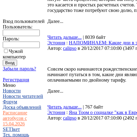
это касается и простых расчетных счетов. Т
государство тоже потребуют свою долю, 
Вход пользователей
Далее...
Пользователь:
Читать дальше...
| 8039 байт
Пароль:
Эстония
:
НАПОМИНАЕМ: Какие дни в это
Автор:
calipso
в 20/12/2017 07:10:00
(
3497 
Чужой
компьютер
Забыли пароль?
Совсем скоро начинаются рождественские
начинают путаться в том, какие дни явля
Регистрация
оплачиваемыми по двойному тарифу.
Меню
Новости
Далее...
Новости читателей
Форум
Читать дальше...
| 767 байт
Доска объявлений
Эстония
:
Яна Тоом о социалке "как в Евр
Расписание
Автор:
calipso
в 20/12/2017 07:10:00
(
2492 
автобусов с
15.04.2026
SETIкет
Тех. помощь