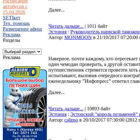
Расписание
автобусов с
Далее...
15.04.2026
SETIкет
Тех. помощь
Читать дальше...
| 1011 байт
Размещение афиш
Эстония
:
Руководитель нарвской таможни
Реклама
Автор:
MONMOON
в 21/10/2017 07:20:00
Разделы
Реклама
Наверное, почти каждому, кто пересекает
один чемодан проверить, а другой остави
путешественник стремится провезти хоть 
испытывают, выловив очередного контраба
еженедельнику ”Инфопресс” ответил глав
Далее...
Читать дальше...
| 10893 байт
Эстония
:
Эстонский "король пельменей" 
Автор:
calipso
в 20/10/2017 07:30:00
(
2812 