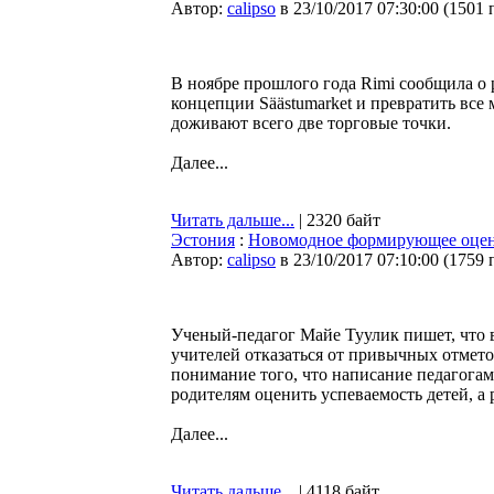
Автор:
calipso
в 23/10/2017 07:30:00
(
1501 
В ноябре прошлого года Rimi сообщила о
концепции Säästumarket и превратить все 
доживают всего две торговые точки.
Далее...
Читать дальше...
| 2320 байт
Эстония
:
Новомодное формирующее оценив
Автор:
calipso
в 23/10/2017 07:10:00
(
1759 
Ученый-педагог Майе Туулик пишет, что в
учителей отказаться от привычных отмет
понимание того, что написание педагога
родителям оценить успеваемость детей, а
Далее...
Читать дальше...
| 4118 байт