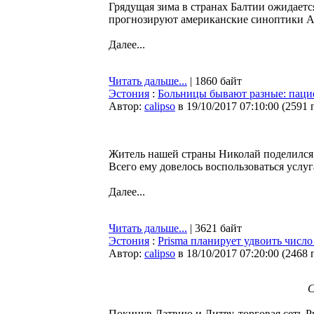
Грядущая зима в странах Балтии ожидаетс
прогнозируют американские синоптики A
Далее...
Читать дальше...
| 1860 байт
Эстония
:
Больницы бывают разные: паци
Автор:
calipso
в 19/10/2017 07:10:00
(
2591 
Житель нашей страны Николай поделился
Всего ему довелось воспользоваться усл
Далее...
Читать дальше...
| 3621 байт
Эстония
:
Prisma планирует удвоить числ
Автор:
calipso
в 18/10/2017 07:20:00
(
2468 
C
Покинув Латвию и Литву, торговая сеть Pr