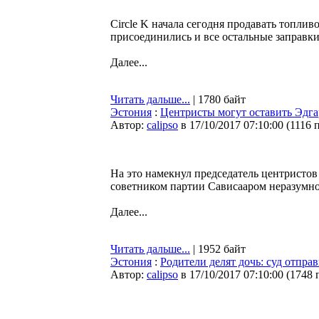
Circle K начала сегодня продавать топли
присоединились и все остальные заправки
Далее...
Читать дальше...
| 1780 байт
Эстония
:
Центристы могут оставить Эдга
Автор:
calipso
в 17/10/2017 07:10:00
(
1116 
На это намекнул председатель центристов
советником партии Сависааром неразумно
Далее...
Читать дальше...
| 1952 байт
Эстония
:
Родители делят дочь: суд отпра
Автор:
calipso
в 17/10/2017 07:10:00
(
1748 