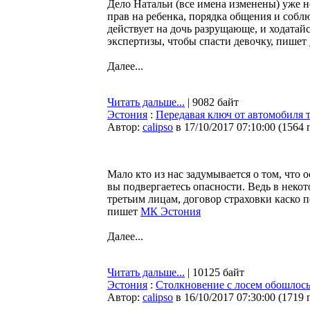
Дело Натальи (все имена изменены) уже не
прав на ребенка, порядка общения и соб
действует на дочь разрущающе, и ходатай
экспертизы, чтобы спасти девочку, пишет
Далее...
Читать дальше...
| 9082 байт
Эстония
:
Передавая ключ от автомобиля 
Автор:
calipso
в 17/10/2017 07:10:00
(
1564 
Мало кто из нас задумывается о том, что 
вы подвергаетесь опасности. Ведь в неко
третьим лицам, договор страховки каско 
пишет
МК Эстония
Далее...
Читать дальше...
| 10125 байт
Эстония
:
Столкновение с лосем обошлось 
Автор:
calipso
в 16/10/2017 07:30:00
(
1719 