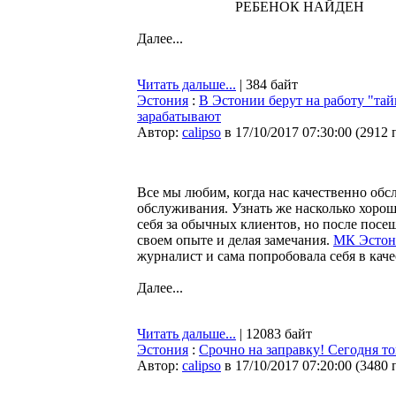
РЕБЕНОК НАЙДЕН
Далее...
Читать дальше...
| 384 байт
Эстония
:
В Эстонии берут на работу "тай
зарабатывают
Автор:
calipso
в 17/10/2017 07:30:00
(
2912 
Все мы любим, когда нас качественно обс
обслуживания. Узнать же насколько хоро
себя за обычных клиентов, но после посе
своем опыте и делая замечания.
МК Эстон
журналист и сама попробовала себя в каче
Далее...
Читать дальше...
| 12083 байт
Эстония
:
Срочно на заправку! Сегодня т
Автор:
calipso
в 17/10/2017 07:20:00
(
3480 