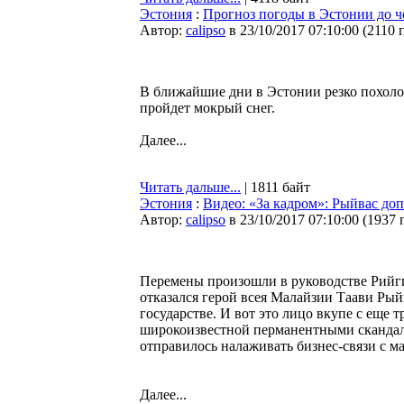
Эстония
:
Прогноз погоды в Эстонии до че
Автор:
calipso
в 23/10/2017 07:10:00
(
2110 
В ближайшие дни в Эстонии резко похоло
пройдет мокрый снег.
Далее...
Читать дальше...
| 1811 байт
Эстония
:
Видео: «За кадром»: Рыйвас доп
Автор:
calipso
в 23/10/2017 07:10:00
(
1937 
Перемены произошли в руководстве Рийгик
отказался герой всея Малайзии Таави Рый
государстве. И вот это лицо вкупе с еще
широкоизвестной перманентными скандал
отправилось налаживать бизнес-связи с 
Далее...