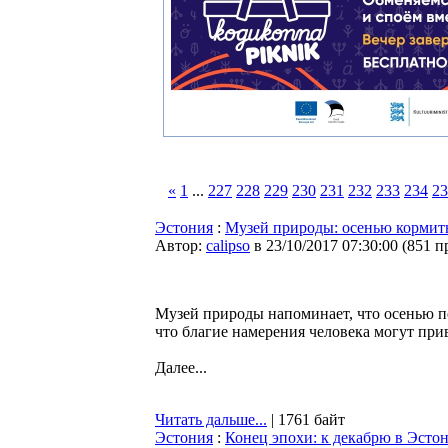
«
1
...
227
228
229
230
231
232
233
234
23
Эстония
:
Музей природы: осенью кормить
Автор:
calipso
в 23/10/2017 07:30:00
(
851 п
Музей природы напоминает, что осенью п
что благие намерения человека могут при
Далее...
Читать дальше...
| 1761 байт
Эстония
:
Конец эпохи: к декабрю в Эстон