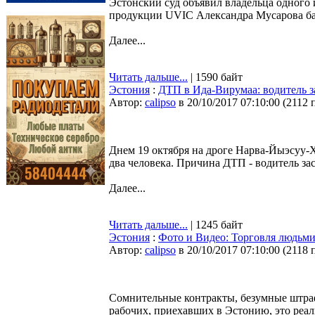
Эстонский суд объявил владельца одного
продукции UVIC Александра Мусарова б
Далее...
Читать дальше...
| 1590 байт
Эстония
:
ДТП в Ида-Вирумаа: водитель за
Автор:
calipso
в 20/10/2017 07:10:00
(
2112 
Днем 19 октября на дроге Нарва-Йыэсуу-Х
два человека. Причина ДТП - водитель засн
Далее...
Читать дальше...
| 1245 байт
Эстония
:
Фото и Видео: Торговля людьми
Автор:
calipso
в 20/10/2017 07:10:00
(
2118 
Сомнительные контракты, безумные штраф
рабочих, приехавших в Эстонию, это реал