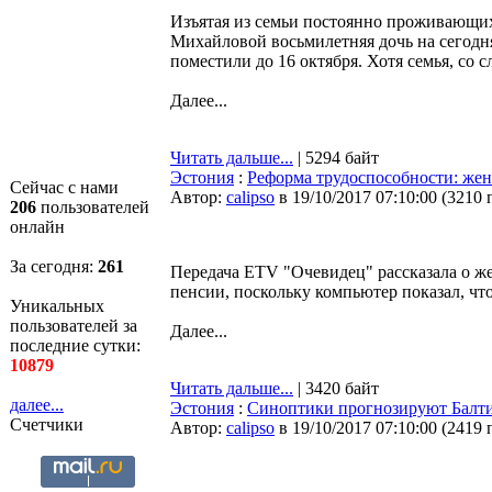
Изъятая из семьи постоянно проживающи
Михайловой восьмилетняя дочь на сегодня
поместили до 16 октября. Хотя семья, со 
Далее...
Читать дальше...
| 5294 байт
Эстония
:
Реформа трудоспособности: же
Сейчас с нами
Автор:
calipso
в 19/10/2017 07:10:00
(
3210 
206
пользователей
онлайн
За сегодня:
261
Передача ETV "Очевидец" рассказала о 
пенсии, поскольку компьютер показал, что
Уникальных
пользователей за
Далее...
последние сутки:
10879
Читать дальше...
| 3420 байт
далее...
Эстония
:
Синоптики прогнозируют Балт
Счетчики
Автор:
calipso
в 19/10/2017 07:10:00
(
2419 