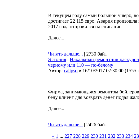
В текущем году самый большой ущерб, в
достигает 22 115 евро. Авария произошла
2017 года отправился на списание.
Далее...
Читать дальше...
| 2730 байт
Эстония
:
Нахальный ремонтник раскурочи
черному или 110 — по-белому
Автор:
calipso
в 16/10/2017 07:30:00
(
1555 
Фирма, занимающаяся ремонтом бойлеров
беду клиент для возврата денег подал жа
Далее...
Читать дальше...
| 2426 байт
«
1
...
227
228
229
230
231
232
233
234
23