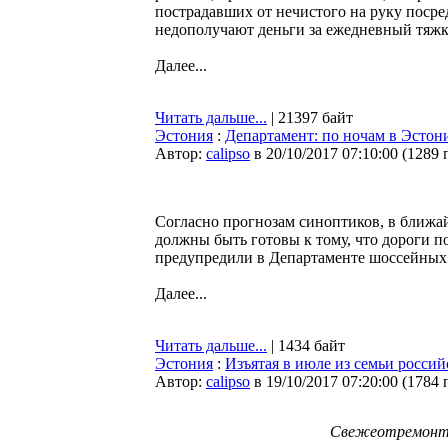
пострадавших от нечистого на руку посре
недополучают деньги за ежедневный тяжк
Далее...
Читать дальше...
| 21397 байт
Эстония
:
Департамент: по ночам в Эстон
Автор:
calipso
в 20/10/2017 07:10:00
(
1289 
Согласно прогнозам синоптиков, в ближ
должны быть готовы к тому, что дороги п
предупредили в Департаменте шоссейных 
Далее...
Читать дальше...
| 1434 байт
Эстония
:
Изъятая в июле из семьи росси
Автор:
calipso
в 19/10/2017 07:20:00
(
1784 
Свежеотремонти