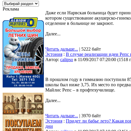
Реклама
Даже если Нарвская больница будет прини
котором существование акушерско-гинеко
отделение в больнице не закроют.
Далее...
Читать дальше...
| 5222 байт
Эстония
:
В случае реализации идеи Репс
Автор:
calipso
в 11/09/2017 07:20:00
(
1518 
В прошлом году в гимназию поступили 855
школы был ниже 3,75. Их место по предв
Майлис Репс – в профтехучилище.
Далее...
Читать дальше...
| 3970 байт
Эстония
:
Придет ли бабье лето? Какая по
дни