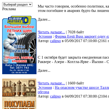
Мы часто говорим, особенно политики, ка
Реклама
этом погибшие в авариях будто бы лишены
Далее...
Читать дальше...
| 7028 байт
Эстония
:
Фирма Eesti Buss закроет одну
Автор:
calipso
в 05/09/2017 07:10:00
(
2161 
С 1 октября будет закрыта ежедневная па
Раквере - Азери - Кохтла-Ярве - Йыхви - 
Далее...
Читать дальше...
| 1669 байт
Эстония
:
На опасном участке шоссе Талл
обгона
Автор:
calipso
в 04/09/2017 07:30:00
(
2104 