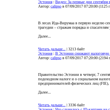
Эстония
:
Видео: За первые дни сентября 
Автор:
calipso
в 07/09/2017 07:20:00
(
1125 
В лесах Ида-Вирумаа в первую неделю сен
трагедии – стражам порядка и спасателям 
Далее...
Читать дальше...
| 3213 байт
Эстония
:
В Эстонии снижают налоговую 
Автор:
calipso
в 07/09/2017 07:20:00
(
2194 
Правительство Эстонии в четверг, 7 сентя
подоходном налоге и о социальном налоге
предпринимателей-физических лиц (FIE), 
Далее...
Читать дальше...
| 3336 байт
Эстония
:
Что случилось с ID-картами на 