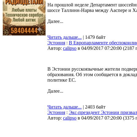
На прошлой неделе Департамент шоссейны
шоссе Таллинн-Нарва между Ааспере и Ха
Далее...
Читать дальше...
| 1479 байт
Эстония
:
В Европарламенте обеспокоили
Автор:
calipso
в 04/09/2017 07:20:00
(
2187 
B Эстонии русскоязычные жители подверг
образования. Об этом сообщается в докла
политике ЕС.
Далее...
Читать дальше...
| 2403 байт
Эстония
:
Экс-президент Эстонии призвал
Автор:
calipso
в 04/09/2017 07:20:00
(
3375 