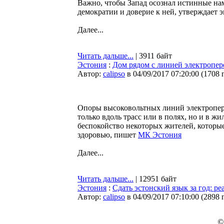
Важно, чтобы Запад осознал истинные на
демократии и доверие к ней, утверждает 
Далее...
Читать дальше...
| 3911 байт
Эстония
:
Дом рядом с линией электропере
Автор:
calipso
в 04/09/2017 07:20:00
(
1708 
Опоры высоковольтных линий электропер
только вдоль трасс или в полях, но и в 
беспокойство некоторых жителей, которые
здоровью, пишет
МК Эстония
Далее...
Читать дальше...
| 12951 байт
Эстония
:
Сдать эстонский язык за год: р
Автор:
calipso
в 04/09/2017 07:10:00
(
2898 
©