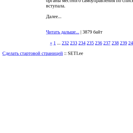
органы местного самоуправления по списк
вступала.
Далее...
Читать дальше...
| 3879 байт
«
1
...
232
233
234
235
236
237
238
239
24
Сделать стартовой страницей
:: SETI.ee