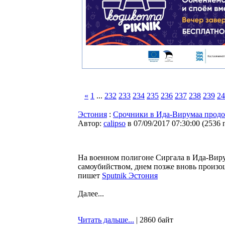
«
1
...
232
233
234
235
236
237
238
239
24
Эстония
:
Срочники в Ида-Вирумаа продо
Автор:
calipso
в 07/09/2017 07:30:00
(
2536 
На военном полигоне Сиргала в Ида-Вирум
самоубийством, днем позже вновь произо
пишет
Sputnik Эстония
Далее...
Читать дальше...
| 2860 байт