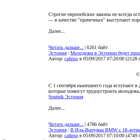
Строгие европейские законы не всегда о
— в качестве "прачечных" выступают по
Далее...
Читать дальше...
| 6261 байт
Эстония
:
Молодежи в Эстонии будет прощ
Автор:
calipso
в 05/09/2017 07:20:00
(
2128 
©
С 1 сентября нынешнего года вступают в 
которые помогут трудоустроить молодежь
Sputnik Эстония
Далее...
Читать дальше...
| 4786 байт
Эстония
:
В Ида-Вирумаа BMW с 18-летни
Автор:
calipso
в 05/09/2017 07:10:00
(
4749 