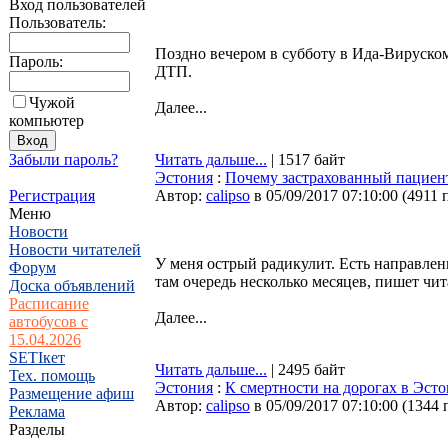
Вход пользователей
Пользователь:
Поздно вечером в субботу в Ида-Вируско
Пароль:
ДТП.
Чужой
Далее...
компьютер
Забыли пароль?
Читать дальше...
| 1517 байт
Эстония
:
Почему застрахованный пациент
Регистрация
Автор:
calipso
в 05/09/2017 07:10:00
(
4911 
Меню
Новости
Новости читателей
У меня острый радикулит. Есть направлени
Форум
там очередь несколько месяцев, пишет чи
Доска объявлений
Расписание
Далее...
автобусов с
15.04.2026
SETIкет
Читать дальше...
| 2495 байт
Тех. помощь
Эстония
:
К смертности на дорогах в Эст
Размещение афиш
Автор:
calipso
в 05/09/2017 07:10:00
(
1344 
Реклама
Разделы