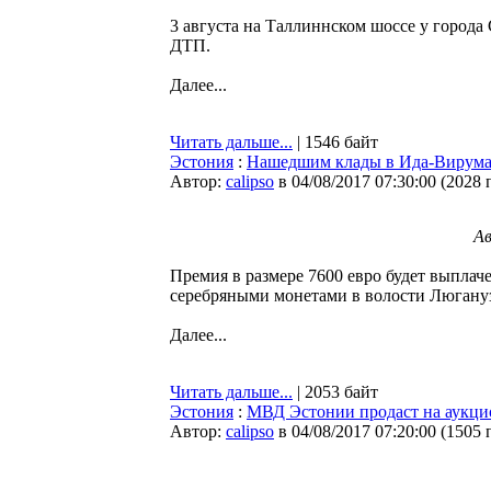
3 августа на Таллиннском шоссе у города 
ДТП.
Далее...
Читать дальше...
| 1546 байт
Эстония
:
Нашедшим клады в Ида-Вирумаа
Автор:
calipso
в 04/08/2017 07:30:00
(
2028 
Ав
Премия в размере 7600 евро будет выплач
серебряными монетами в волости Люгануз
Далее...
Читать дальше...
| 2053 байт
Эстония
:
МВД Эстонии продаст на аукцио
Автор:
calipso
в 04/08/2017 07:20:00
(
1505 