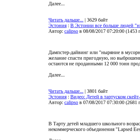
Далее...
Читать дальше...
| 3629 байт
Эстония
:
В Эстонии все больше людей "
Автор:
calipso
в 08/08/2017 07:20:00
(
1453 
Дампстер-дайвинг или "ныряние в мусорны
желание спасти пригодную, но выброшенну
остаются не проданными 12 000 тонн про
Далее...
Читать дальше...
| 3801 байт
Эстония
:
Видео: Детей в тартуском скейт
Автор:
calipso
в 07/08/2017 07:30:00
(
2681 
В Тарту детей младшего школьного возрас
некоммерческого объединения "Lapsed Eest