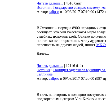
Читать дальше...
| 4616 байт
Эстония
:
Государство создало систему, к
Автор:
calipso
в 10/08/2017 07:10:00
(
1472 
В Эстонии – порядка 8900 нерадивых отцо
сообщает, что они ужесточают меры возд
судебных исполнителей. Однако должники
настолько неповоротливы, что умудряются 
переписать на других людей, пишет
МК Э
Далее...
Читать дальше...
| 12116 байт
Эстония
:
Полиция задержала мужчину за 
Таллинне
Автор:
calipso
в 09/08/2017 07:20:00
(
987 п
В ночь на вторник в полицию поступило 
под торговым центром Viru Keskus и пас