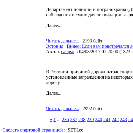
Департамент полиции и погранохраны (ДП
наблюдения и судно для ликвидации загр
Далее...
Читать дальше...
| 2193 байт
Эстония
:
Видео: Если вам повстречался л
Автор:
calipso
в 04/08/2017 07:20:00
(
1823 
В Эстонии причиной дорожно-транспортны
установленные заграждения на некоторых 
дорогу.
Далее...
Читать дальше...
| 2992 байт
«
1
...
236
237
238
239
240
241
242
243
24
Сделать стартовой страницей
:: SETI.ee