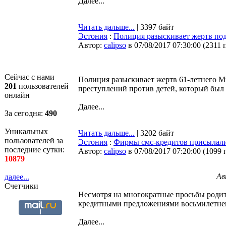
Далее...
Читать дальше...
| 3397 байт
Эстония
:
Полиция разыскивает жертв под
Автор:
calipso
в 07/08/2017 07:30:00
(
2311 
Сейчас с нами
Полиция разыскивает жертв 61-летнего М
201
пользователей
преступлений против детей, который был 
онлайн
Далее...
За сегодня:
490
Уникальных
Читать дальше...
| 3202 байт
пользователей за
Эстония
:
Фирмы смс-кредитов присылали 
последние сутки:
Автор:
calipso
в 07/08/2017 07:20:00
(
1099 
10879
Ав
далее...
Счетчики
Несмотря на многократные просьбы родит
кредитными предложениями восьмилетнем
Далее...