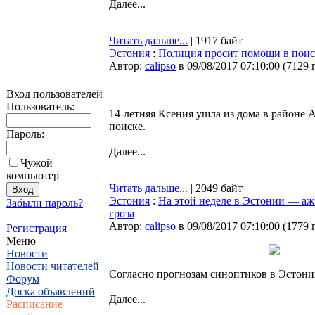
Далее...
Читать дальше...
| 1917 байт
Эстония
:
Полиция просит помощи в поиск
Автор:
calipso
в 09/08/2017 07:10:00
(
7129 
Вход пользователей
Пользователь:
14-летняя Ксения ушла из дома в районе 
поиске.
Пароль:
Далее...
Чужой
компьютер
Читать дальше...
| 2049 байт
Эстония
:
На этой неделе в Эстонии — аж
Забыли пароль?
гроза
Автор:
calipso
в 09/08/2017 07:10:00
(
1779 
Регистрация
Меню
Новости
Новости читателей
Согласно прогнозам синоптиков в Эстони
Форум
Доска объявлений
Далее...
Расписание