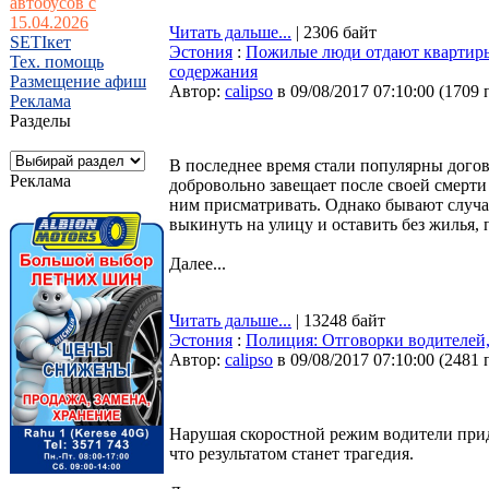
автобусов с
15.04.2026
Читать дальше...
| 2306 байт
SETIкет
Эстония
:
Пожилые люди отдают квартиры 
Тех. помощь
содержания
Размещение афиш
Автор:
calipso
в 09/08/2017 07:10:00
(
1709 
Реклама
Разделы
В последнее время стали популярны дого
Реклама
добровольно завещает после своей смерти
ним присматривать. Однако бывают случаи
выкинуть на улицу и оставить без жилья,
Далее...
Читать дальше...
| 13248 байт
Эстония
:
Полиция: Отговорки водителей,
Автор:
calipso
в 09/08/2017 07:10:00
(
2481 
Нарушая скоростной режим водители прид
что результатом станет трагедия.