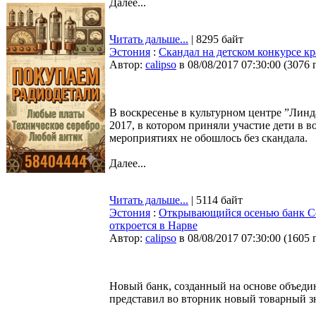
Далее...
Читать дальше...
| 8295 байт
Эстония
:
Скандал на детском конкурсе к
Автор:
calipso
в 08/08/2017 07:30:00
(
3076 
В воскресенье в культурном центре ”Линдаки
2017, в котором приняли участие дети в во
мероприятиях не обошлось без скандала.
Далее...
Читать дальше...
| 5114 байт
Эстония
:
Открывающийся осенью банк Co
откроется в Нарве
Автор:
calipso
в 08/08/2017 07:30:00
(
1605 
Новый банк, созданный на основе объедин
представил во вторник новый товарный зн