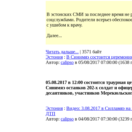
В эстонских СМИ за последнее время не 
соцслужбами. Родители всерьез обеспоко
с ушибом к врачу.
Далее...
Читать дальше...
| 3571 байт
Эстония
:
В Синимяэ состоится церемония
Автор:
calipso
в 05/08/2017 07:00:00
(
1638 
05.08.2017 в 12:00 состоится траурная 
Синимяэ останков 202-х солдат и офице
десантников, участников Мерекюльског
Эстония
:
Видео: 3.08.2017 в Силламяэ н
ДТП
Автор:
calipso
в 04/08/2017 07:30:00
(
3239 