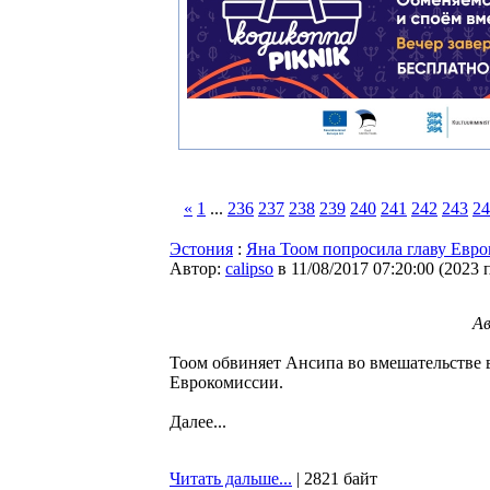
«
1
...
236
237
238
239
240
241
242
243
24
Эстония
:
Яна Тоом попросила главу Евр
Автор:
calipso
в 11/08/2017 07:20:00
(
2023 
Ав
Тоом обвиняет Ансипа во вмешательстве 
Еврокомиссии.
Далее...
Читать дальше...
| 2821 байт