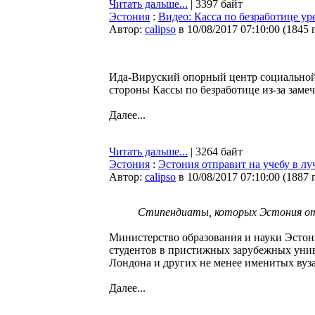
Читать дальше...
| 3397 байт
Эстония
:
Видео: Касса по безработице у
Автор:
calipso
в 10/08/2017 07:10:00
(
1845 
Ида-Вируский опорный центр социальной
стороны Кассы по безработице из-за заме
Далее...
Читать дальше...
| 3264 байт
Эстония
:
Эстония отправит на учебу в л
Автор:
calipso
в 10/08/2017 07:10:00
(
1887 
Стипендиаты, которых Эстония отп
Министерство образования и науки Эстони
студентов в пристижных зарубежных унив
Лондона и других не менее именитых вуза
Далее...