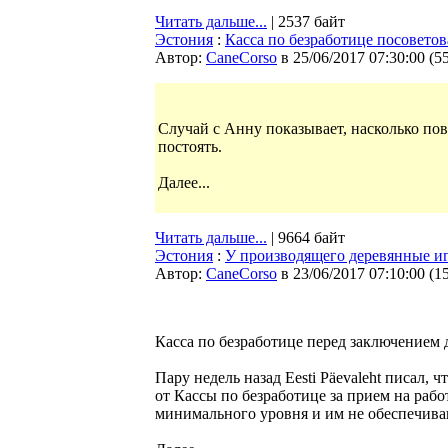
Читать дальше...
| 2537 байт
Эстония
:
Касса по безработице посовет
Автор:
CaneCorso
в 25/06/2017 07:30:00
(
5
Случай с Анну показывает, насколько пов
постоять.
Далее...
Читать дальше...
| 9664 байт
Эстония
:
У производящего деревянные и
Автор:
CaneCorso
в 23/06/2017 07:10:00
(
1
Касса по безработице перед заключением 
Пару недель назад Eesti Päevaleht писа
от Кассы по безработице за прием на рабо
минимального уровня и им не обеспечива