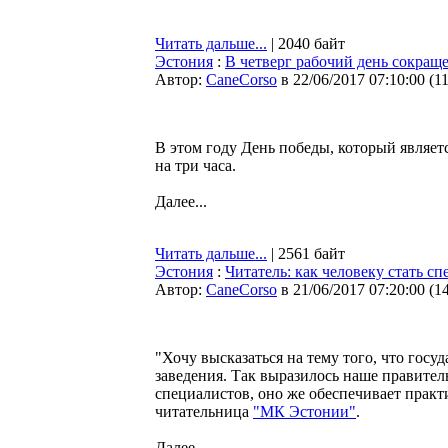
Читать дальше...
| 2040 байт
Эстония
:
В четверг рабочий день сокраще
Автор:
CaneCorso
в 22/06/2017 07:10:00
(
1
В этом году День победы, который являе
на три часа.
Далее...
Читать дальше...
| 2561 байт
Эстония
:
Читатель: как человеку стать с
Автор:
CaneCorso
в 21/06/2017 07:20:00
(
1
"Хочу высказаться на тему того, что го
заведения. Так выразилось наше правител
специалистов, оно же обеспечивает практ
читательница
"МК Эстонии"
.
Далее...