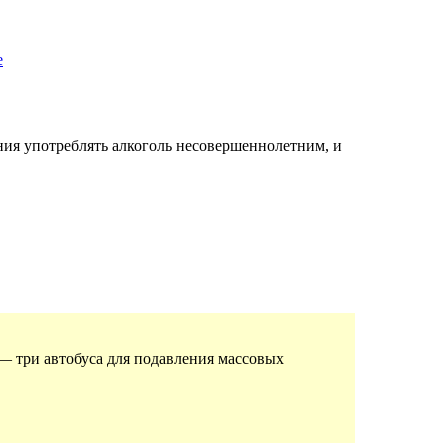
е
ия употреблять алкоголь несовершеннолетним, и
— три автобуса для подавления массовых