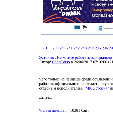
«
1
...
239
240
241
242
243
244
245
246
24
Эстония
:
Не хотите работать официально 
Автор:
CaneCorso
в 26/06/2017 07:10:00
(
2
Чего только не найдешь среди объявлений
работать официально и не желает получать
судебным исполнителем.
"МК Эстония"
вы
Далее...
Читать дальше...
| 10381 байт