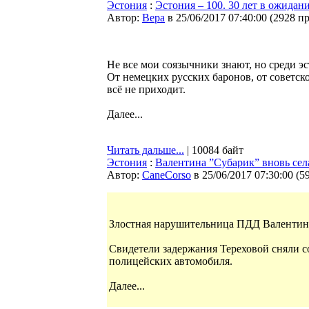
Эстония
:
Эстония – 100. 30 лет в ожидан
Автор:
Bepa
в 25/06/2017 07:40:00
(
2928 п
Не все мои соязычники знают, но среди эс
От немецких русских баронов, от советско
всё не приходит.
Далее...
Читать дальше...
| 10084 байт
Эстония
:
Валентина ”Субарик” вновь села 
Автор:
CaneCorso
в 25/06/2017 07:30:00
(
5
Злостная нарушительница ПДД Валентина 
Свидетели задержания Тереховой сняли с
полицейских автомобиля.
Далее...