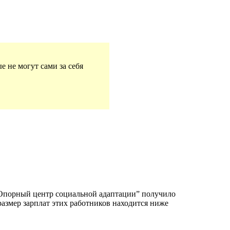
 не могут сами за себя
.
 ”Опорный центр социальной адаптации” получило
размер зарплат этих работников находится ниже