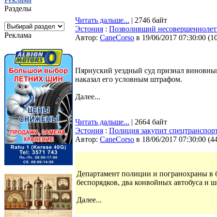
Разделы
Читать дальше...
| 2746 байт
Эстония
:
Позволивший несовершеннолетн
Реклама
Автор:
CaneCorso
в 19/06/2017 07:30:00
(
1
Пярнуский уездный суд признал виновным
наказал его условным штрафом.
Далее...
Читать дальше...
| 2664 байт
Эстония
:
Полиция закупит спецтранспорт
Автор:
CaneCorso
в 18/06/2017 07:30:00
(
4
Департамент полиции и погранохраны в б
беспорядков, два конвойных автобуса и 
Далее...