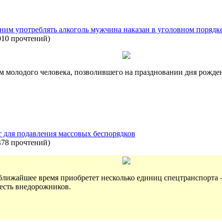
им употреблять алкоголь мужчина наказан в уголовном порядк
010 прочтений
)
 молодого человека, позволившего на праздновании дня рожден
 для подавления массовых беспорядков
478 прочтений
)
лижайшее время приобретет несколько единиц спецтранспорта 
шесть внедорожников.