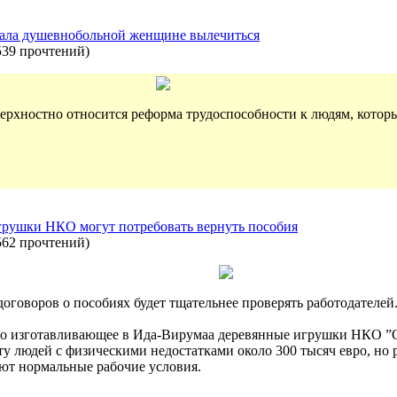
овала душевнобольной женщине вылечиться
539 прочтений
)
ерхностно относится реформа трудоспособности к людям, которые
грушки НКО могут потребовать вернуть пособия
562 прочтений
)
договоров о пособиях будет тщательнее проверять работодателей
л, что изготавливающее в Ида-Вирумаа деревянные игрушки НКО
ту людей с физическими недостатками около 300 тысяч евро, но 
ют нормальные рабочие условия.