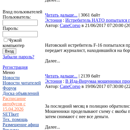
Вход пользователей
Читать дальше...
| 3061 байт
Пользователь:
Эстония
:
Истребитель НАТО попытался п
Автор:
CaneCorso
в 21/06/2017 07:20:00
(
2
Пароль:
Чужой
Натовский истребитель F-16 попытался пр
компьютер
передает журналист, находившийся на бор
Забыли пароль?
Далее...
Регистрация
Меню
Читать дальше...
| 2139 байт
Новости
Эстония
:
В Ида-Вирумаа мошенники пров
Новости читателей
Автор:
CaneCorso
в 19/06/2017 07:30:00
(
2
Форум
Доска объявлений
Расписание
автобусов с
За последний месяц в полицию обратилис
15.04.2026
Мошенники проделывают схему с якобы по
SETIкет
затем снимают с нее все деньги.
Тех. помощь
Размещение афиш
Далее...
Реклама