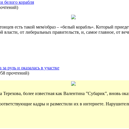
ии белого корабля
рочтений
)
тонцев есть такой мем/образ – «белый корабль». Который приеде
й власти, от либеральных правительств, и, самое главное, от ве
за руль и оказалась в участке
958 прочтений
)
Терехова, более известная как Валентина ”Субарик”, вновь оказ
оответствующие кадры и разместили их в интернете. Нарушител