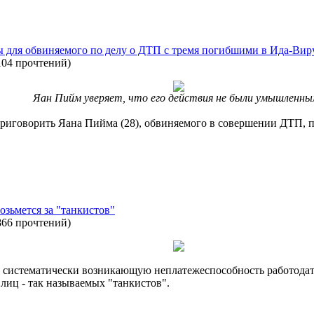
ы для обвиняемого по делу о ДТП с тремя погибшими в Ида-Вир
104 прочтений
)
Яан Пийм уверяет, что его действия не были умышленн
риговорить Яана Пийма (28), обвиняемого в совершении ДТП, по
озьмется за "танкистов"
866 прочтений
)
систематически возникающую неплатежеспособность работодател
лиц - так называемых "танкистов".