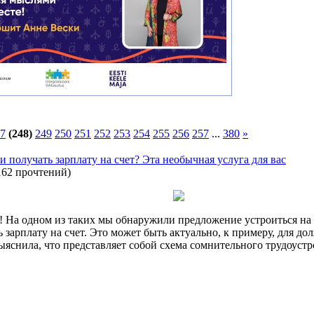
7
(248)
249
250
251
252
253
254
255
256
257
...
380
»
и получать зарплату на счет? Эта необычная услуга для вас
162 прочтений
)
! На одном из таких мы обнаружили предложение устроиться на 
 зарплату на счет. Это может быть актуально, к примеру, для до
яснила, что представляет собой схема сомнительного трудоустр