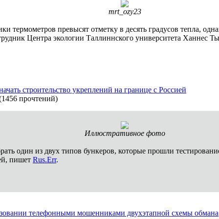
mrt_ozy23
ки термометров превысят отметку в десять градусов тепла, однак
трудник Центра экологии Таллиннского университета Ханнес Т
начать строительство укреплений на границе с Россией
(
1456 прочтений
)
Иллюстративное фото
ать один из двух типов бункеров, которые прошли тестирование
ией, пишет
Rus.Err
.
ьзовании телефонными мошенниками двухэтапной схемы обмана