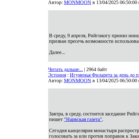
Автор:
MONMOON
в 13/04/2025 06:50:00
В среду, 9 апреля, Рийгикогу принял ини
призван пресечь возможности использов
Далее...
Читать дальше...
| 2964 байт
Эстония
:
Игуменья Филарета за день до 
Автор:
MONMOON
в 13/04/2025 06:50:00
Завтра, в среду, состоится заседание Рий
пишет
"Нарвская газета"
.
Сегодня канцелярия монастыря распростр
голосовать за или против поправок к Зак