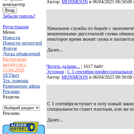
Автор:
MONMOON
в 06/04/2025 06:50:00
компьютер
Забыли пароль?
Регистрация
Начальник службы по борьбе с экономич
Меню
мошенниками двухэтапной схемы обмана, 
Новости
некоторое время звонят снова и пытают
Новости читателей
Форум
Далее...
Доска объявлений
Расписание
автобусов с
Читать дальше...
| 1617 байт
15.04.2026
Эстония
:
С 1 сентября профессиональное
SETIкет
Автор:
MONMOON
в 06/04/2025 06:50:00
Тех. помощь
Размещение афиш
Реклама
Разделы
С 1 сентября вступает в силу новый зако
специальности станет платным, или же п
Реклама
Далее...