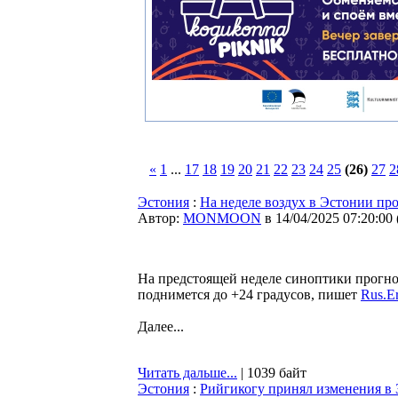
«
1
...
17
18
19
20
21
22
23
24
25
(26)
27
2
Эстония
:
На неделе воздух в Эстонии про
Автор:
MONMOON
в 14/04/2025 07:20:00
На предстоящей неделе синоптики прогно
поднимется до +24 градусов, пишет
Rus.Er
Далее...
Читать дальше...
| 1039 байт
Эстония
:
Рийгикогу принял изменения в 