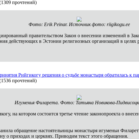
(
1309 прочтений
)
Фото: Erik Peinar. Источник фото: riigikogu.ee
циированный правительством Закон о внесении изменений в Зако
ания действующих в Эстонии религиозных организаций в целях 
принятия Рийгикогу решения о судьбе монастыря обратилась к п
(
1536 прочтений
)
Игуменья Филарета. Фото: Татьяна Новикова-Пидвисоцк
гикогу, на котором состоится третье чтение законопроекта о внес
анила обращение настоятельницы монастыря игуменьи Филареты
ону о приходах и церквях. Приводим текст этого обращения.