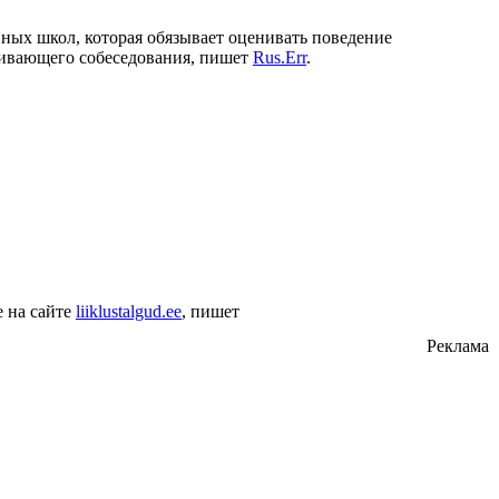
ных школ, которая обязывает оценивать поведение
звивающего собеседования, пишет
Rus.Err
.
е на сайте
liiklustalgud.ee
, пишет
Реклама