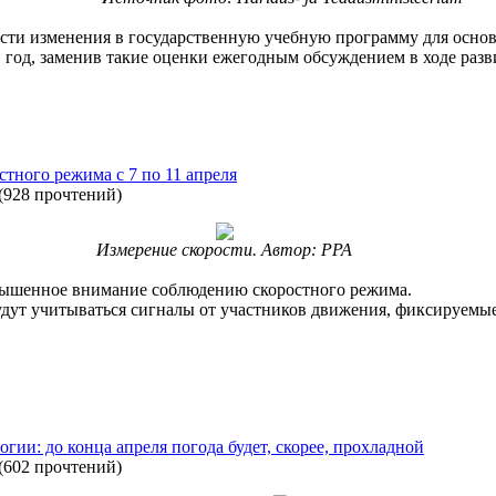
сти изменения в государственную учебную программу для основ
в год, заменив такие оценки ежегодным обсуждением в ходе ра
тного режима с 7 по 11 апреля
(
928 прочтений
)
Измерение скорости. Автор: PPA
овышенное внимание соблюдению скоростного режима.
удут учитываться сигналы от участников движения, фиксируемы
гии: до конца апреля погода будет, скорее, прохладной
(
602 прочтений
)