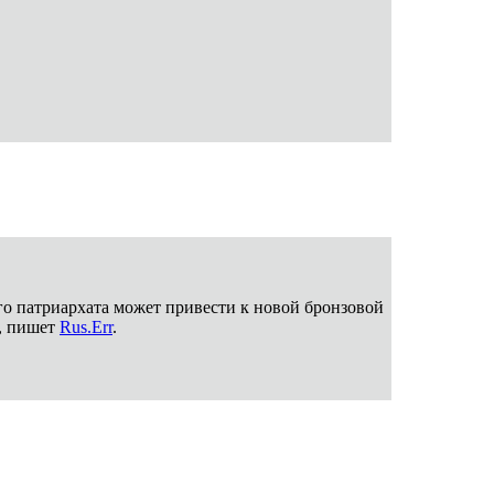
о патриархата может привести к новой бронзовой
, пишет
Rus.Err
.