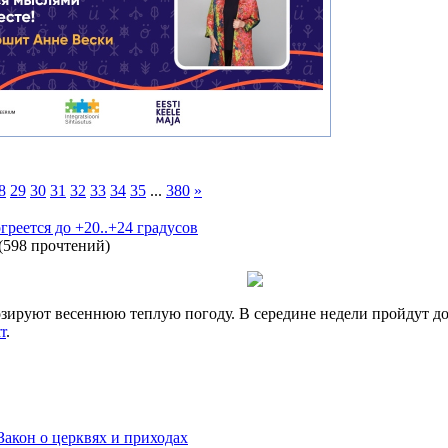
8
29
30
31
32
33
34
35
...
380
»
греется до +20..+24 градусов
(
598 прочтений
)
зируют весеннюю теплую погоду. В середине недели пройдут до
r
.
Закон о церквях и приходах