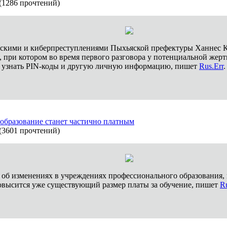
(
1286 прочтений
)
ескими и киберпреступлениями Пыхьяской префектуры Ханнес К
при котором во время первого разговора у потенциальной жерт
ся узнать PIN-коды и другую личную информацию, пишет
Rus.Err
.
 образование станет частично платным
(
3601 прочтений
)
н об изменениях в учреждениях профессионального образования,
овысится уже существующий размер платы за обучение, пишет
Ru