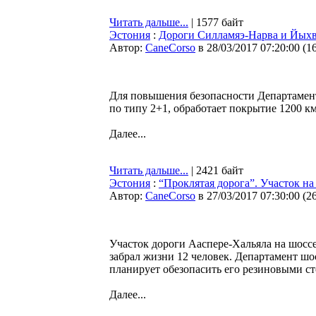
Читать дальше...
| 1577 байт
Эстония
:
Дороги Силламяэ-Нарва и Йыхв
Автор:
CaneCorso
в 28/03/2017 07:20:00
(
1
Для повышения безопасности Департамент 
по типу 2+1, обработает покрытие 1200 к
Далее...
Читать дальше...
| 2421 байт
Эстония
:
“Проклятая дорога”. Участок н
Автор:
CaneCorso
в 27/03/2017 07:30:00
(
2
Участок дороги Ааспере-Хальяла на шосс
забрал жизни 12 человек. Департамент шос
планирует обезопасить его резиновыми ст
Далее...