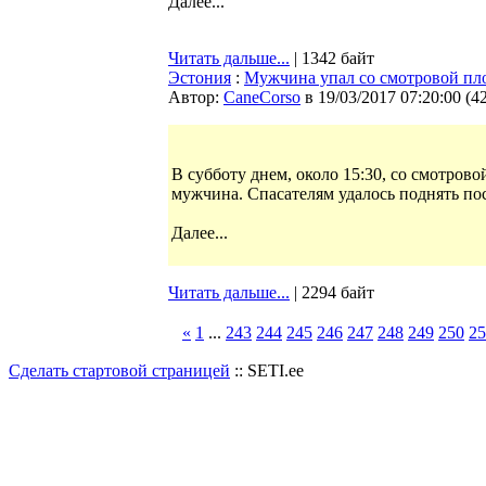
Далее...
Читать дальше...
| 1342 байт
Эстония
:
Мужчина упал со смотровой пл
Автор:
CaneCorso
в 19/03/2017 07:20:00
(
4
В субботу днем, около 15:30, со смотров
мужчина. Спасателям удалось поднять по
Далее...
Читать дальше...
| 2294 байт
«
1
...
243
244
245
246
247
248
249
250
25
Сделать стартовой страницей
:: SETI.ee