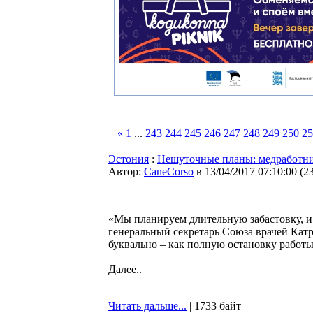
«
1
...
243
244
245
246
247
248
249
250
25
Эстония
:
Нешуточные планы: медработник
Автор:
CaneCorso
в 13/04/2017 07:10:00
(
2
«Мы планируем длительную забастовку, и 
генеральный секретарь Союза врачей Катр
буквально – как полную остановку работы
Далее..
Читать дальше...
| 1733 байт