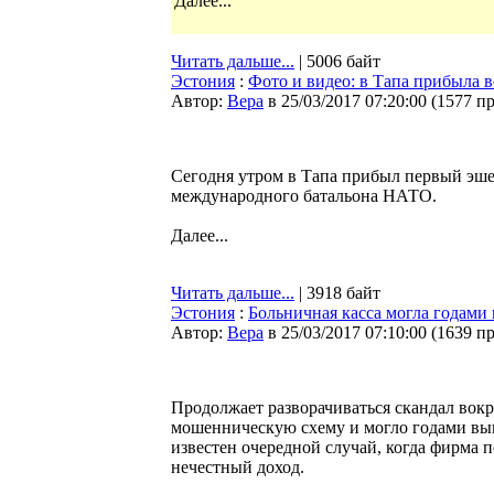
Далее...
Читать дальше...
| 5006 байт
Эстония
:
Фото и видео: в Тапа прибыла 
Автор:
Bepa
в 25/03/2017 07:20:00
(
1577 п
Сегодня утром в Тапа прибыл первый эше
международного батальона НАТО.
Далее...
Читать дальше...
| 3918 байт
Эстония
:
Больничная касса могла годами
Автор:
Bepa
в 25/03/2017 07:10:00
(
1639 п
Продолжает разворачиваться скандал вокр
мошенническую схему и могло годами вып
известен очередной случай, когда фирма
нечестный доход.