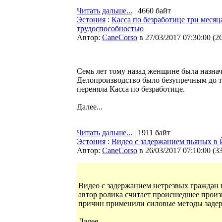
Читать дальше...
| 4660 байт
Эстония
:
Касса по безработице три меся
трудоспособностью
Автор:
CaneCorso
в 27/03/2017 07:30:00
(
2
Семь лет тому назад женщине была назнач
Делопроизводство было безупречным до т
переняла Касса по безработице.
Далее...
Читать дальше...
| 1911 байт
Эстония
:
Видео с задержанием пьяных в 
Автор:
CaneCorso
в 26/03/2017 07:10:00
(
3
Видео с задержанием нетрезвых граждан 
автор ролика считает происшедшее произ
причин применили силовые методы заде
Далее...