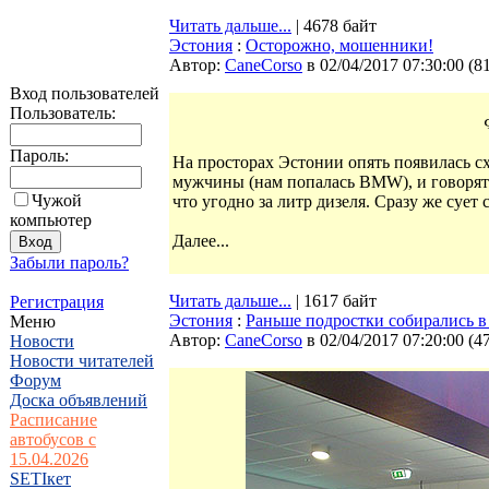
Читать дальше...
| 4678 байт
Эстония
:
Осторожно, мошенники!
Автор:
CaneCorso
в 02/04/2017 07:30:00
(
8
Вход пользователей
Пользователь:
Пароль:
На просторах Эстонии опять появилась с
мужчины (нам попалась BMW), и говорят о
Чужой
что угодно за литр дизеля. Сразу же сует 
компьютер
Далее...
Забыли пароль?
Читать дальше...
| 1617 байт
Регистрация
Эстония
:
Раньше подростки собирались в 
Меню
Автор:
CaneCorso
в 02/04/2017 07:20:00
(
4
Новости
Новости читателей
Форум
Доска объявлений
Расписание
автобусов с
15.04.2026
SETIкет