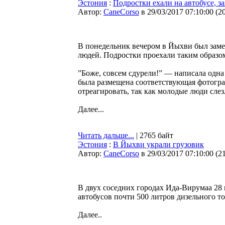
Эстония
:
Подростки ехали на автобусе, з
Автор:
CaneCorso
в 29/03/2017 07:10:00
(
2
В понедельник вечером в Йыхви был заме
людей. Подростки проехали таким образом
”Боже, совсем сдурели!” — написала одна 
была размещена соответствующая фотограф
отреагировать, так как молодые люди сле
Далее...
Читать дальше...
| 2765 байт
Эстония
:
В Йыхви украли грузовик
Автор:
CaneCorso
в 29/03/2017 07:10:00
(
2
В двух соседних городах Ида-Вирумаа 28
автобусов почти 500 литров дизельного т
Далее..