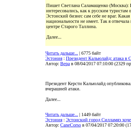
Пишет Светлана Саламащенко (Москва): П
интересовались, как к русским туристам 
Эстонский бизнес сам себе не враг. Какая
национальности не имеет. Так я отвечала
центре Старого Таллина.
Далее...
Читать дальше...
| 6775 байт
Эстония
:
Президент Кальюлайд: атака в 
Автор:
Bepa
в 08/04/2017 07:10:00
(
2329 п
Президент Керсти Кальюлайд опубликовал
вчерашней атаки.
Далее...
Читать дальше...
| 1449 байт
Эстония
:
Эстонский город Силламяэ хоче
Автор:
CaneCorso
в 07/04/2017 07:20:00
(
1