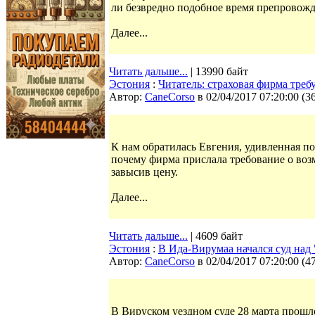
ли безвредно подобное время препровожд
Далее...
Читать дальше...
| 13990 байт
Эстония
:
Читатель: страховая фирма тре
Автор:
CaneCorso
в 02/04/2017 07:20:00
(
3
К нам обратилась Евгения, удивленная по
почему фирма прислала требование о воз
завысив цену.
Далее...
Читать дальше...
| 4609 байт
Эстония
:
В Ида-Вирумаа начался суд над
Автор:
CaneCorso
в 02/04/2017 07:20:00
(
4
В Вируском уездном суде 28 марта прошл