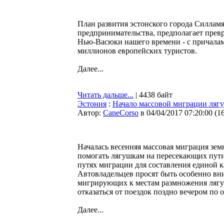
План развития эстонского города Силламя
предпринимательства, предполагает превр
Нью-Васюки нашего времени - с причалам
миллионов европейских туристов.
Далее...
Читать дальше...
| 4438 байт
Эстония
:
Начало массовой миграции лягу
Автор:
CaneCorso
в 04/04/2017 07:20:00
(
1
Началась весенняя массовая миграция зе
помогать лягушкам на пересекающих пути
путях миграции для составления единой 
Автовладельцев просят быть особенно вн
мигрирующих к местам размножения лягуш
отказаться от поездок поздно вечером по
Далее...