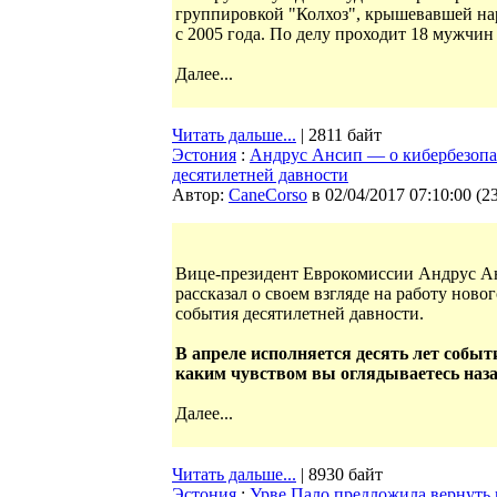
группировкой "Колхоз", крышевавшей на
с 2005 года. По делу проходит 18 мужчин о
Далее...
Читать дальше...
| 2811 байт
Эстония
:
Андрус Ансип — о кибербезопас
десятилетней давности
Автор:
CaneCorso
в 02/04/2017 07:10:00
(
2
Вице-президент Еврокомиссии Андрус Анс
рассказал о своем взгляде на работу нов
события десятилетней давности.
В апреле исполняется десять лет собы
каким чувством вы оглядываетесь наз
Далее...
Читать дальше...
| 8930 байт
Эстония
:
Урве Пало предложила вернуть 