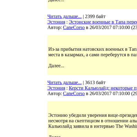
Читать дальше...
| 2399 байт
Эстония
:
Эстонские военные в Тапа пере
Автор:
CaneCorso
в 26/03/2017 07:10:00
(
2
Из-за прибытия натовских военных в Тап
места в казармах, а сами переберутся в п
Далее...
Читать дальше...
| 3613 байт
Эстония
:
Керсти Кальюлайд: некоторые п
Автор:
CaneCorso
в 26/03/2017 07:10:00
(
2
Эстонию убедили уверения вице-презид
несмотря на скептицизм в отношении аль
Кальюлайд заявила в интервью The Washin