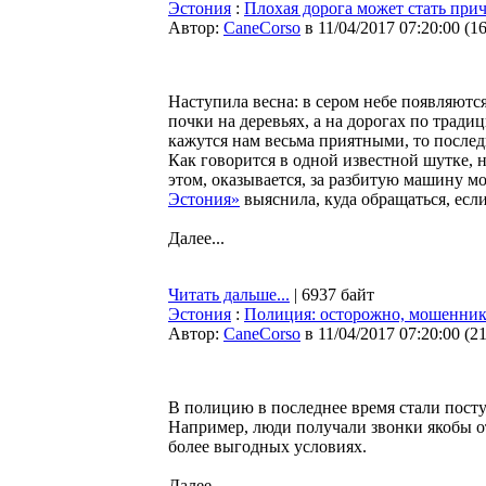
Эстония
:
Плохая дорога может стать при
Автор:
CaneCorso
в 11/04/2017 07:20:00
(
1
Наступила весна: в сером небе появляютс
почки на деревьях, а на дорогах по трад
кажутся нам весьма приятными, то последн
Как говорится в одной известной шутке, н
этом, оказывается, за разбитую машину 
Эстония»
выяснила, куда обращаться, есл
Далее...
Читать дальше...
| 6937 байт
Эстония
:
Полиция: осторожно, мошенник
Автор:
CaneCorso
в 11/04/2017 07:20:00
(
2
В полицию в последнее время стали пост
Например, люди получали звонки якобы от
более выгодных условиях.
Далее...