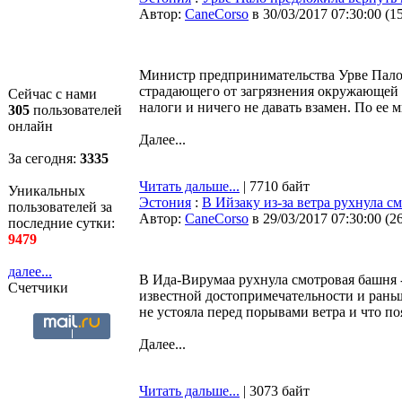
Автор:
CaneCorso
в 30/03/2017 07:30:00
(
1
Министр предпринимательства Урве Пало 
страдающего от загрязнения окружающей 
Сейчас с нами
налоги и ничего не давать взамен. По ее 
305
пользователей
онлайн
Далее...
За сегодня:
3335
Читать дальше...
| 7710 байт
Уникальных
Эстония
:
В Ийзаку из-за ветра рухнула с
пользователей за
Автор:
CaneCorso
в 29/03/2017 07:30:00
(
2
последние сутки:
9479
далее...
В Ида-Вирумаа рухнула смотровая башня -
Счетчики
известной достопримечательности и рань
не устояла перед порывами ветра и что по
Далее...
Читать дальше...
| 3073 байт