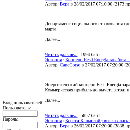
Автор:
Bepa
в 28/02/2017 07:10:00
(
2173 п
Департамент социального страхования сде
марта.
Далее...
Читать дальше...
| 1994 байт
Эстония
:
Концерн Eesti Energia заработа
Автор:
CaneCorso
в 27/02/2017 07:20:00
(
2
Энергетический концерн Eesti Energia зар
Коммерческая прибыль до вычета затрат в
Далее...
Вход пользователей
Пользователь:
Читать дальше...
| 5857 байт
Пароль:
Эстония
:
Керсти Кальюлайд высказалась 
Автор:
Bepa
в 26/02/2017 07:20:00
(
3838 п