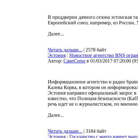
В преддверии дачного сезона эстонская та
Европейский союз, например, из России, 
Далее...
Читать дальше...
| 2578 байт
Эстония
:
Новостное агентство BNS огра
Автор:
CaneCorso
в 01/03/2017 07:20:00
(
9
Информационное агентство и радио Sputni
Калева Корва, в котором он информировал
Эстония направил официальный запрос в 
известно, что Полиция безопасности (Ка
речь идет не о журналистском, по мнению
Далее...
Читать дальше...
| 3184 байт
Эстония
:
Государство с марта начнет вы