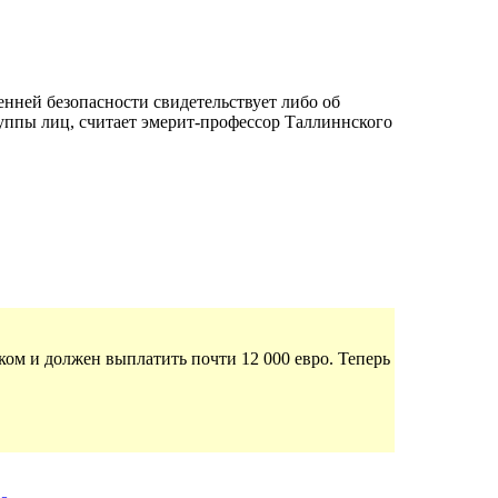
нней безопасности свидетельствует либо об
уппы лиц, считает эмерит-профессор Таллиннского
ком и должен выплатить почти 12 000 евро. Теперь