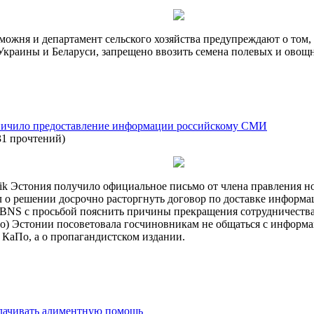
можня и департамент сельского хозяйства предупреждают о том, 
Украины и Беларуси, запрещено ввозить семена полевых и овощн
ничило предоставление информации российскому СМИ
31 прочтений
)
k Эстония получило официальное письмо от члена правления нов
 о решении досрочно расторгнуть договор по доставке информац
BNS с просьбой пояснить причины прекращения сотрудничества
По) Эстонии посоветовала госчиновникам не общаться с информ
 КаПо, а о пропагандистском издании.
плачивать алиментную помощь