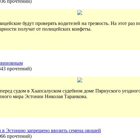
036 прочтений
)
лицейские будут проверять водителей на трезвость. На этот раз
арности получат от полицейских конфеты.
я виновным
843 прочтений
)
 перед судом в Хаапсалуском судебном доме Пярнуского уездно
пного мира Эстонии Николая Таранкова.
и в Эстонию запрещено ввозить семена овощей
066 прочтений
)