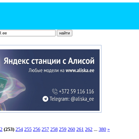
2
(253)
254
255
256
257
258
259
260
261
262
...
380
»