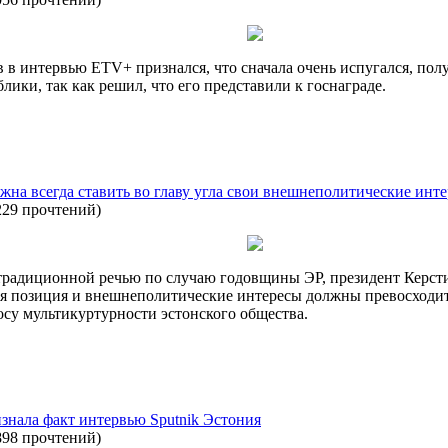
в интервью ETV+ признался, что сначала очень испугался, по
ики, так как решил, что его представили к госнаграде.
жна всегда ставить во главу угла свои внешнеполитические инт
229 прочтений
)
 традиционной речью по случаю годовщины ЭР, президент Керсти
ая позиция и внешнеполитические интересы должны превосходи
росу мультикуртурности эстонского общества.
знала факт интервью Sputnik Эстония
898 прочтений
)