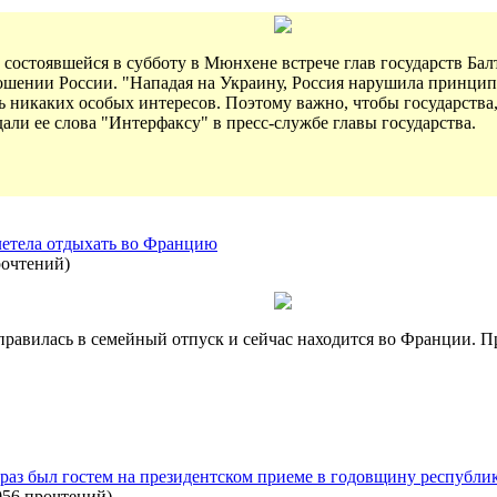
 состоявшейся в субботу в Мюнхене встрече глав государств Б
ношении России. "Нападая на Украину, Россия нарушила принци
ь никаких особых интересов. Поэтому важно, чтобы государства,
али ее слова "Интерфаксу" в пресс-службе главы государства.
летела отдыхать во Францию
рочтений
)
равилась в семейный отпуск и сейчас находится во Франции. П
раз был гостем на президентском приеме в годовщину республи
056 прочтений
)