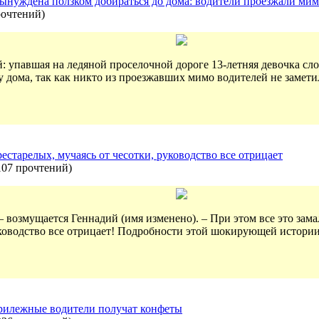
ынуждена ползком добираться до дома: водители проезжали ми
рочтений
)
: упавшая на ледяной проселочной дороге 13-летняя девочка сл
у дома, так как никто из проезжавших мимо водителей не заметил
естарелых, мучаясь от чесотки, руководство все отрицает
107 прочтений
)
– возмущается Геннадий (имя изменено). – При этом все это зама
ководство все отрицает! Подробности этой шокирующей истори
прилежные водители получат конфеты