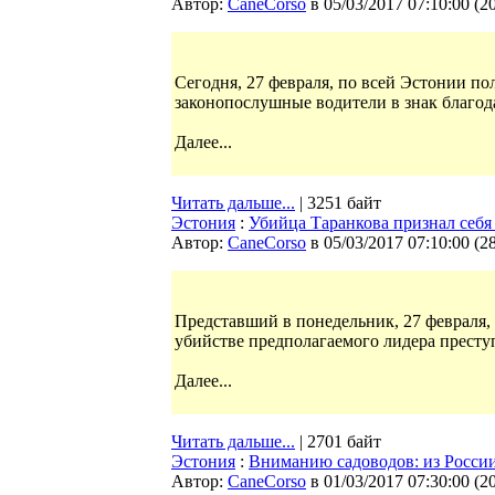
Автор:
CaneCorso
в 05/03/2017 07:10:00
(
2
Сегодня, 27 февраля, по всей Эстонии по
законопослушные водители в знак благод
Далее...
Читать дальше...
| 3251 байт
Эстония
:
Убийца Таранкова признал себ
Автор:
CaneCorso
в 05/03/2017 07:10:00
(
2
Представший в понедельник, 27 февраля,
убийстве предполагаемого лидера престу
Далее...
Читать дальше...
| 2701 байт
Эстония
:
Вниманию садоводов: из Росси
Автор:
CaneCorso
в 01/03/2017 07:30:00
(
2