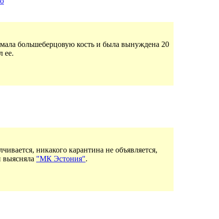
мо
омала большеберцовую кость и была вынуждена 20
 ее.
лчивается, никакого карантина не объявляется,
и выясняла
"МК Эстония"
.