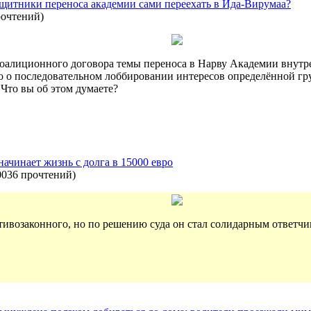
ащитники переноса академии сами переехать в Ида-Вирумаа?
рочтений
)
коалиционного договора темы переноса в Нарву Академии внутре
бо о последовательном лоббировании интересов определённой гр
 Что вы об этом думаете?
ачинает жизнь с долга в 15000 евро
0036 прочтений
)
тивозаконного, но по решению суда он стал солидарным ответчи