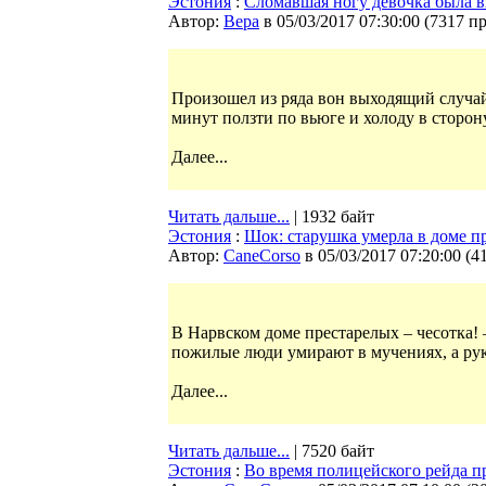
Эстония
:
Сломавшая ногу девочка была в
Автор:
Bepa
в 05/03/2017 07:30:00
(
7317 п
Произошел из ряда вон выходящий случай
минут ползти по вьюге и холоду в сторон
Далее...
Читать дальше...
| 1932 байт
Эстония
:
Шок: старушка умерла в доме пр
Автор:
CaneCorso
в 05/03/2017 07:20:00
(
4
В Нарвском доме престарелых – чесотка! 
пожилые люди умирают в мучениях, а ру
Далее...
Читать дальше...
| 7520 байт
Эстония
:
Во время полицейского рейда 