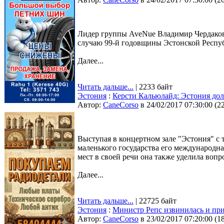
Лидер группы AveNue Владимир Чердаков 
случаю 99-й годовщины Эстонской Республ
Далее...
Читать дальше...
| 2233 байт
Эстония
:
Керсти Кальюлайд: Эстония дол
Автор:
CaneCorso
в 24/02/2017 07:30:00
(
2
Выступая в концертном зале "Эстония" с
маленького государства его международн
мест в своей речи она также уделила воп
Далее...
Читать дальше...
| 22725 байт
Эстония
:
Министр Репс извинилась и при
Автор:
CaneCorso
в 23/02/2017 07:20:00
(
1