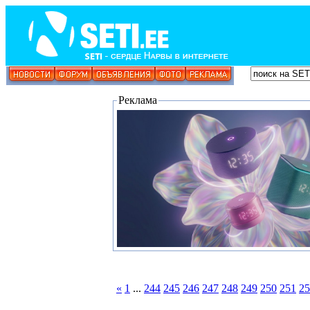
Реклама
«
1
...
244
245
246
247
248
249
250
251
25