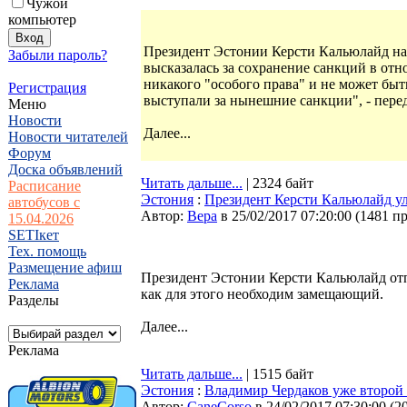
Чужой
компьютер
Президент Эстонии Керсти Кальюлайд на
Забыли пароль?
высказалась за сохранение санкций в от
никакого "особого права" и не может быт
Регистрация
выступали за нынешние санкции", - перед
Меню
Новости
Далее...
Новости читателей
Форум
Доска объявлений
Читать дальше...
| 2324 байт
Расписание
Эстония
:
Президент Керсти Кальюлайд у
автобусов с
Автор:
Bepa
в 25/02/2017 07:20:00
(
1481 п
15.04.2026
SETIкет
Тех. помощь
Размещение афиш
Президент Эстонии Керсти Кальюлайд отп
Реклама
как для этого необходим замещающий.
Разделы
Далее...
Реклама
Читать дальше...
| 1515 байт
Эстония
:
Владимир Чердаков уже второй 
Автор:
CaneCorso
в 24/02/2017 07:30:00
(
2