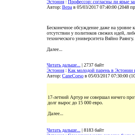
Эстония
:
Профессор: согласны ли ярые з
Автор:
Bepa
в 05/03/2017 07:40:00
(
2048 п
Бесконечное обсуждение даже на уровне 
отсутствии у политиков свежих идей, ли
технического университета Вяйно Раянгу.
Далее...
Читать дальше...
| 2737 байт
Эстония
:
Как молодой парень в Эстонии н
Автор:
CaneCorso
в 05/03/2017 07:30:00
(
1
17-летний Артур не совершал ничего про
долг вырос до 15 000 евро.
Далее...
Читать дальше...
| 8183 байт