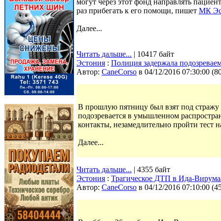
могут через этот фонд направлять пациен
раз прибегать к его помощи, пишет
МК Эс
Далее...
Читать дальше...
| 10417 байт
Эстония
:
Полиция задержала подозревае
Автор:
CaneCorso
в 04/12/2016 07:30:00
(
8
В прошлую пятницу был взят под стражу
подозревается в умышленном распростран
контакты, незамедлительно пройти тест 
Далее...
Читать дальше...
| 4355 байт
Эстония
:
Трагическое ДТП в Ида-Вирум
Автор:
CaneCorso
в 04/12/2016 07:10:00
(
4