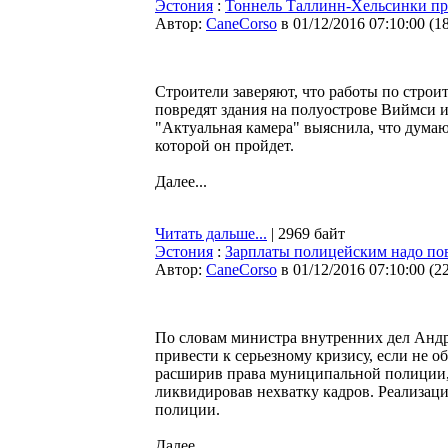
Эстония
:
Тоннель Таллинн-Хельсинки п
Автор:
CaneCorso
в 01/12/2016 07:10:00
(
1
Строители заверяют, что работы по стро
повредят здания на полуострове Виймси и
"Актуальная камера" выяснила, что думаю
которой он пройдет.
Далее...
Читать дальше...
| 2969 байт
Эстония
:
Зарплаты полицейским надо по
Автор:
CaneCorso
в 01/12/2016 07:10:00
(
2
По словам министра внутренних дел Андр
привести к серьезному кризису, если не о
расширив права муниципальной полиции,
ликвидировав нехватку кадров. Реализац
полиции.
Далее...