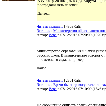
В субботу, 26 ноября, в Ида-Вирумаа пр
пострадали пять человек.
Далее...
Читать дальше...
| 4363 байт
Эстония
:
Министерство образования: погр
Автор:
Bepa
в 03/12/2016 07:20:00
(
1070 п
Министерство образования и науки указа
русских школ. В министерстве говорят о 
— с детского сада, например.
Далее...
Читать дальше...
| 2301 байт
Эстония
:
Врачи бьют тревогу: качество 
Автор:
Bepa
в 03/12/2016 07:10:00
(
1546 п
По сообщению обществ врачей-специалист