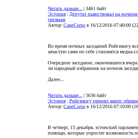
Читать дальше...
| 3461 байт
Эстония
:
Депутат пьянствовал на ночном 
трезвым
Автор:
CaneCorso
в 16/12/2016 07:40:00
(
2
Во время ночных заседаний Рийгикогу все
зачастую сами по себе становятся медиа-с
Очередное заседание, окончившееся вчер
ли народный избранник на ночном заседан
Далее...
Читать дальше...
| 5636 байт
Эстония
:
Рийгикогу принял закон: обращ
Автор:
CaneCorso
в 16/12/2016 07:10:00
(
1
В четверг, 15 декабря, эстонский парламе
помощи, которые упростят возможность 