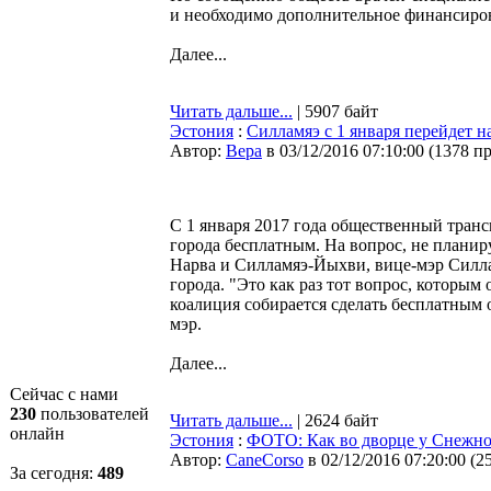
и необходимо дополнительное финансиро
Далее...
Читать дальше...
| 5907 байт
Эстония
:
Силламяэ с 1 января перейдет 
Автор:
Bepa
в 03/12/2016 07:10:00
(
1378 п
С 1 января 2017 года общественный транс
города бесплатным. На вопрос, не планир
Нарва и Силламяэ-Йыхви, вице-мэр Силла
города. "Это как раз тот вопрос, которым
коалиция собирается сделать бесплатным 
мэр.
Далее...
Сейчас с нами
230
пользователей
Читать дальше...
| 2624 байт
онлайн
Эстония
:
ФОТО: Как во дворце у Снежно
Автор:
CaneCorso
в 02/12/2016 07:20:00
(
2
За сегодня:
489