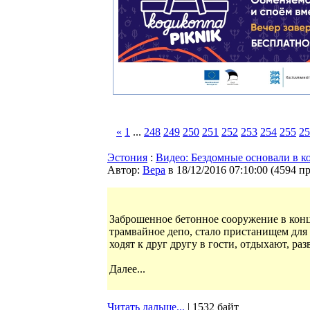
«
1
...
248
249
250
251
252
253
254
255
25
Эстония
:
Видео: Бездомные основали в к
Автор:
Bepa
в 18/12/2016 07:10:00
(
4594 п
Заброшенное бетонное сооружение в конце
трамвайное депо, стало пристанищем для
ходят к друг другу в гости, отдыхают, ра
Далее...
Читать дальше...
| 1532 байт