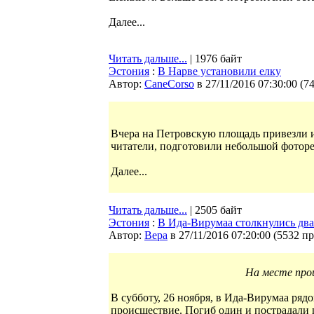
Далее...
Читать дальше...
| 1976 байт
Эстония
:
В Нарве установили елку
Автор:
CaneCorso
в 27/11/2016 07:30:00
(
7
Вчера на Петровскую площадь привезли и
читатели, подготовили небольшой фотор
Далее...
Читать дальше...
| 2505 байт
Эстония
:
В Ида-Вирумаа столкнулись два
Автор:
Bepa
в 27/11/2016 07:20:00
(
5532 п
На месте про
В субботу, 26 ноября, в Ида-Вирумаа ря
происшествие. Погиб один и пострадали п