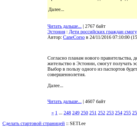
Далее...
Читать дальше...
| 2767 байт
Эстония
:
Дети российских граждан смогу
Автор:
CaneCorso
в 24/11/2016 07:10:00
(
1
Согласно планам нового правительства, 
жительство в Эстонии, смогут получать эс
Выбор в пользу одного из паспортов будет
совершеннолетия.
Далее...
Читать дальше...
| 4607 байт
«
1
...
248
249
250
251
252
253
254
255
25
Сделать стартовой страницей
:: SETI.ee