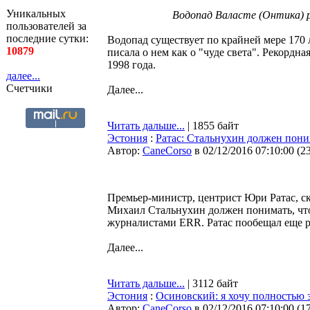
Уникальных
Водопад Валасте (Онтика) р
пользователей за
последние сутки:
Водопад существует по крайней мере 170 ле
10879
писала о нем как о "чуде света". Рекордна
1998 года.
далее...
Счетчики
Далее...
Читать дальше...
| 1855 байт
Эстония
:
Ратас: Стальнухин должен пони
Автор:
CaneCorso
в 02/12/2016 07:10:00
(
2
Премьер-министр, центрист Юри Ратас, ск
Михаил Стальнухин должен понимать, что
журналистами ERR. Ратас пообещал еще р
Далее...
Читать дальше...
| 3112 байт
Эстония
:
Осиновский: я хочу полностью 
Автор:
CaneCorso
в 02/12/2016 07:10:00
(
1