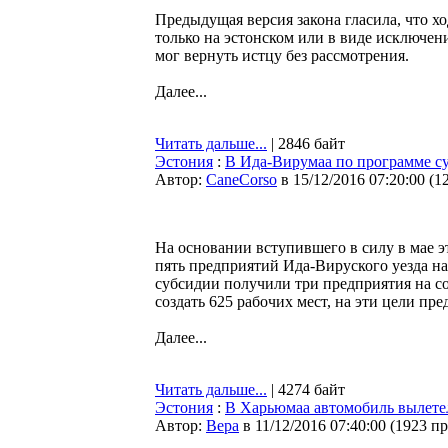
Предыдущая версия закона гласила, что х
только на эстонском или в виде исключени
мог вернуть истцу без рассмотрения.
Далее...
Читать дальше...
| 2846 байт
Эстония
:
В Ида-Вирумаа по программе су
Автор:
CaneCorso
в 15/12/2016 07:20:00
(
1
На основании вступившего в силу в мае э
пять предприятий Ида-Вируского уезда на
субсидии получили три предприятия на соз
создать 625 рабочих мест, на эти цели пр
Далее...
Читать дальше...
| 4274 байт
Эстония
:
В Харьюмаа автомобиль вылетел
Автор:
Bepa
в 11/12/2016 07:40:00
(
1923 п