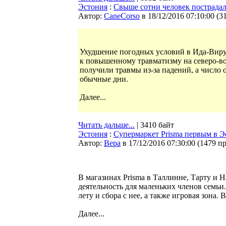
Эстония
:
Свыше сотни человек пострадал
Автор:
CaneCorso
в 18/12/2016 07:10:00
(
3
Ухудшение погодных условий в Ида-Виру
к повышенному травматизму на северо-в
получили травмы из-за падений, а число 
обычные дни.
Далее...
Читать дальше...
| 3410 байт
Эстония
:
Супермаркет Prisma первым в Э
Автор:
Bepa
в 17/12/2016 07:30:00
(
1479 п
В магазинах Prisma в Таллинне, Тарту и 
деятельность для маленьких членов семьи
лету и сбора с нее, а также игровая зона. 
Далее...