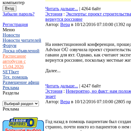
компьютер
Читать дальше...
| 4264 байт
Забыли пароль?
Эстония
:
Эксперты: проект строительств
вернутся россияне
Регистрация
Автор:
Bepa
в 10/12/2016 07:10:00
(
1392 п
Меню
Новости
Новости читателей
На инвестиционной конференции, прошедше
Форум
Advisor OÜ озвучила проект строительств
Доска объявлений
гавани для яхт. Однако, как считают эксп
Расписание
вернутся россияне, поскольку местные жит
автобусов с
15.04.2026
Далее...
SETIкет
Тех. помощь
Размещение афиш
Читать дальше...
| 4247 байт
Реклама
Эстония
:
Невероятно, но факт: нам поло
Разделы
знает
Автор:
Bepa
в 10/12/2016 07:10:00
(
2805 п
Реклама
Год назад в помощь пациентам был создан
странно, почти никто из пациентов о нем н