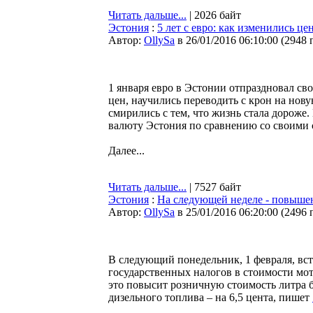
Читать дальше...
| 2026 байт
Эстония
:
5 лет с евро: как изменились це
Автор:
OllySa
в 26/01/2016 06:10:00
(
2948 
1 января евро в Эстонии отпраздновал св
цен, научились переводить с крон на нов
смирились с тем, что жизнь стала дороже.
валюту Эстония по сравнению со своими 
Далее...
Читать дальше...
| 7527 байт
Эстония
:
На следующей неделе - повышен
Автор:
OllySa
в 25/01/2016 06:20:00
(
2496 
В следующий понедельник, 1 февраля, вс
государственных налогов в стоимости мо
это повысит розничную стоимость литра б
дизельного топлива – на 6,5 цента, пишет