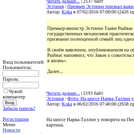
Читать дальше...
| 2137 байт
Эстония
:
Премьер Эстонии признал важн
Автор:
Koka
в 07/02/2016 07:00:00
(
2426 п
Премьер-министр Эстонии Таави Рыйвас
государственных механизмов практическо
признание полноценной семьёй лиц одног
В своём заявлении, опубликованном на о
Рыйвас напомнил, что Закон о сожительст
в жизнь».
Вход пользователей
Пользователь:
Далее...
Пароль:
Чужой
Читать дальше...
| 2193 байт
компьютер
Эстония
:
Фото: На шоссе Нарва-Таллин у
Автор:
Koka
в 06/02/2016 07:40:00
(
2658 п
Забыли пароль?
Регистрация
На шоссе Нарва-Таллин у поворота на Пее
Меню
картина.
Новости