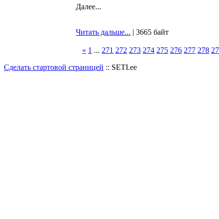
Далее...
Читать дальше...
| 3665 байт
«
1
...
271
272
273
274
275
276
277
278
27
Сделать стартовой страницей
:: SETI.ee