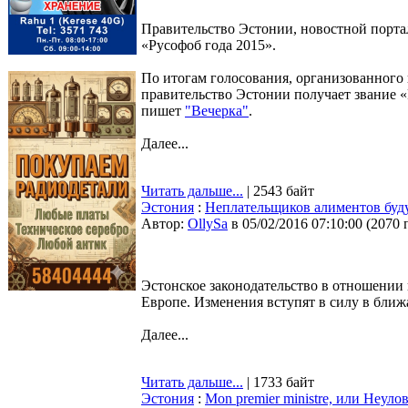
Правительство Эстонии, новостной порта
«Русофоб года 2015».
По итогам голосования, организованного 
правительство Эстонии получает звание «
пишет
"Вечерка"
.
Далее...
Читать дальше...
| 2543 байт
Эстония
:
Неплательщиков алиментов буду
Автор:
OllySa
в 05/02/2016 07:10:00
(
2070 
Эстонское законодательство в отношении
Европе. Изменения вступят в силу в бли
Далее...
Читать дальше...
| 1733 байт
Эстония
:
Mon premier ministre, или Неул