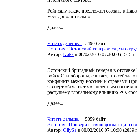
Рейнсалу также предложил создать в Нарв
мест дополнительно.
Далее...
Читать дальше...
| 3490 байт
Эстония
:
Эстонский генерал: слухи о гр
Автор:
Koka
в 08/02/2016 07:30:00
(
1515 п
Эстонский бригадный генерал в отставке
войск Сил обороны, считает, что сейчас 
конфликта между Россией и странами При
эксперт объясняет умышленным нагнетан
растущему глобальному влиянию РФ, сообщ
Далее...
Читать дальше...
| 5859 байт
Эстония
:
Проверить свою декларацию о д
Автор:
OllySa
в 08/02/2016 07:10:00
(
2839 