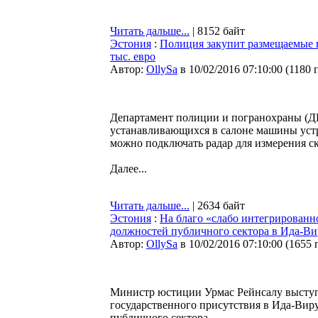
Читать дальше...
| 8152 байт
Эстония
:
Полиция закупит размещаемые 
тыс. евро
Автор:
OllySa
в 10/02/2016 07:10:00
(
1180 
Департамент полиции и погранохраны (ДП
устанавливающихся в салоне машины устр
можно подключать радар для измерения ск
Далее...
Читать дальше...
| 2634 байт
Эстония
:
На благо «слабо интегрированно
должностей публичного сектора в Ида-В
Автор:
OllySa
в 10/02/2016 07:10:00
(
1655 
Министр юстиции Урмас Рейнсалу выступ
государственного присутствия в Ида-Виру
публичного сектора.