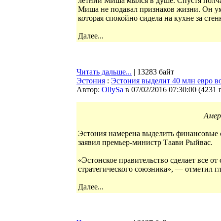
летний Миша мылся в душе. Спустя полча
Миша не подавал признаков жизни. Он уме
которая спокойно сидела на кухне за сте
Далее...
Читать дальше...
| 13283 байт
Эстония
:
Эстония выделит 40 млн евро
Автор:
OllySa
в 07/02/2016 07:30:00
(
4231 
Амер
Эстония намерена выделить финансовые 
заявил премьер-министр Таави Рыйвас.
«Эстонское правительство сделает все от
стратегического союзника», — отметил гл
Далее...