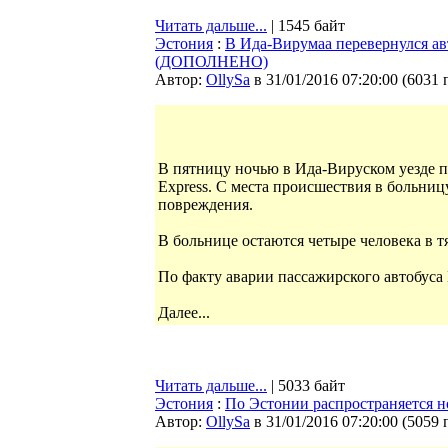
Читать дальше...
| 1545 байт
Эстония
:
В Ида-Вирумаа перевернулся авт
(ДОПОЛНЕНО)
Автор:
OllySa
в 31/01/2016 07:20:00
(
6031 
В пятницу ночью в Ида-Вируском уезде 
Express. С места происшествия в больниц
повреждения.
В больнице остаются четыре человека в 
По факту аварии пассажирского автобуса 
Далее...
Читать дальше...
| 5033 байт
Эстония
:
По Эстонии распространяется 
Автор:
OllySa
в 31/01/2016 07:20:00
(
5059 