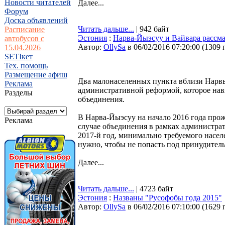
Новости читателей
Далее...
Форум
Доска объявлений
Читать дальше...
| 942 байт
Расписание
Эстония
:
Нарва-Йыэсуу и Вайвара рассм
автобусов с
Автор:
OllySa
в 06/02/2016 07:20:00
(
1309 
15.04.2026
SETIкет
Тех. помощь
Размещение афиш
Два малонаселенных пункта вблизи Нарвы 
Реклама
административной реформой, которое навя
Разделы
объединения.
В Нарва-Йыэсуу на начало 2016 года прож
Реклама
случае объединения в рамках администра
2017-й год, минимально требуемого населе
нужно, чтобы не попасть под принудител
Далее...
Читать дальше...
| 4723 байт
Эстония
:
Названы "Русофобы года 2015"
Автор:
OllySa
в 06/02/2016 07:10:00
(
1629 