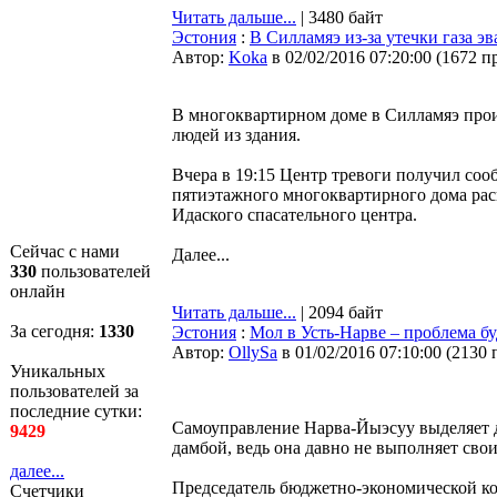
Читать дальше...
| 3480 байт
Эстония
:
В Силламяэ из-за утечки газа э
Автор:
Koka
в 02/02/2016 07:20:00
(
1672 п
В многоквартирном доме в Силламяэ произ
людей из здания.
Вчера в 19:15 Центр тревоги получил соо
пятиэтажного многоквартирного дома расп
Идаского спасательного центра.
Сейчас с нами
Далее...
330
пользователей
онлайн
Читать дальше...
| 2094 байт
За сегодня:
1330
Эстония
:
Мол в Усть-Нарве – проблема б
Автор:
OllySa
в 01/02/2016 07:10:00
(
2130 
Уникальных
пользователей за
последние сутки:
Самоуправление Нарва-Йыэсуу выделяет д
9429
дамбой, ведь она давно не выполняет сво
далее...
Председатель бюджетно-экономической ко
Счетчики