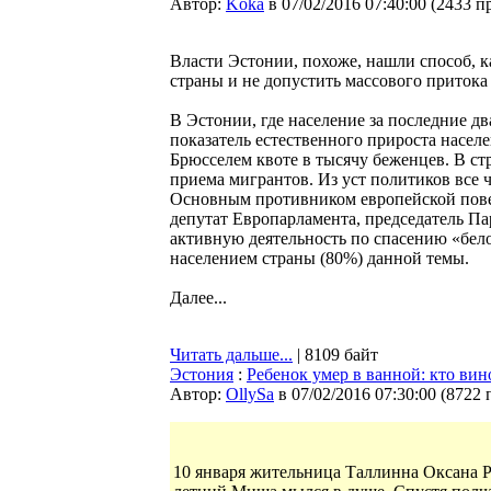
Автор:
Koka
в 07/02/2016 07:40:00
(
2433 п
Власти Эстонии, похоже, нашли способ, к
страны и не допустить массового притока
В Эстонии, где население за последние дв
показатель естественного прироста населе
Брюсселем квоте в тысячу беженцев. В с
приема мигрантов. Из уст политиков все 
Основным противником европейской пове
депутат Европарламента, председатель П
активную деятельность по спасению «бел
населением страны (80%) данной темы.
Далее...
Читать дальше...
| 8109 байт
Эстония
:
Ребенок умер в ванной: кто вин
Автор:
OllySa
в 07/02/2016 07:30:00
(
8722 
10 января жительница Таллинна Оксана Ру