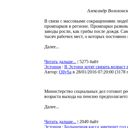
Александр Волохонск
В связи с массовыми сокращениями людей 
промпарков в регионе. Промпарки развива
заводы росли, как грибы после дождя. Са
тысяч рабочих мест, о которых постоянно 
Далее...
Читать дальше...
| 5275 байт
Эстония
:
В Эстони хотят связать возрас
Автор:
OllySa
в 28/01/2016 07:20:00
(
3178 
Министерство социальных дел готовит р
возраста выхода на пенсию предполагаетс
Далее...
Читать дальше...
| 2049 байт
Эстония
:
Больничная касса завершит год 