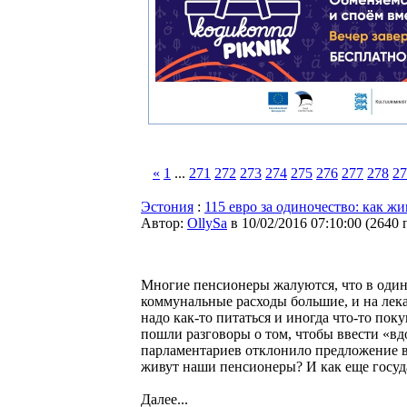
«
1
...
271
272
273
274
275
276
277
278
27
Эстония
:
115 евро за одиночество: как ж
Автор:
OllySa
в 10/02/2016 07:10:00
(
2640 
Многие пенсионеры жалуются, что в оди
коммунальные расходы большие, и на лекар
надо как-то питаться и иногда что-то пок
пошли разговоры о том, чтобы ввести «в
парламентариев отклонило предложение 
живут наши пенсионеры? И как еще госуд
Далее...