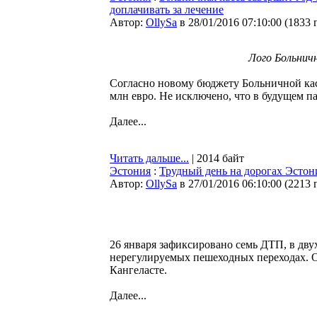
доплачивать за лечение
Автор:
OllySa
в 28/01/2016 07:10:00
(
1833 
Лого Больнич
Согласно новому бюджету Больничной кас
млн евро. Не исключено, что в будущем па
Далее...
Читать дальше...
| 2014 байт
Эстония
:
Трудный день на дорогах Эстон
Автор:
OllySa
в 27/01/2016 06:10:00
(
2213 
26 января зафиксировано семь ДТП, в дву
нерегулируемых пешеходных переходах. О
Кангеласте.
Далее...