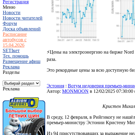
Регистрация
Меню
Новости
Новости читателей
Форум
Доска объявлений
Расписание
автобусов с
15.04.2026
SETIкет
⚡Цены на электроэнергию на бирже Nord 
Тех. помощь
раза.
Размещение афиш
Реклама
Это рекордные цены за всю доступную б
Разделы
Эстония
:
Вотум недоверия премьер-мини
Реклама
Автор:
MONMOON
в 12/02/2025 07:30:00
Кристен Михал. 
В среду, 12 февраля, в Рийгикогу не наш
премьер-министру Эстонии Кристену Мих
Из 94 присутствовавших за выражение не