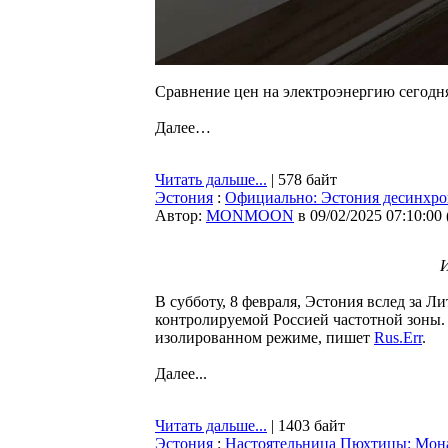
Сравнение цен на электроэнергию сегодн
Далее…
Читать дальше...
| 578 байт
Эстония
:
Официально: Эстония десинхро
Автор:
MONMOON
в 09/02/2025 07:10:00
И
В субботу, 8 февраля, Эстония вслед за 
контролируемой Россией частотной зоны. 
изолированном режиме, пишет
Rus.Err
.
Далее...
Читать дальше...
| 1403 байт
Эстония
:
Настоятельница Пюхтицы: Мона