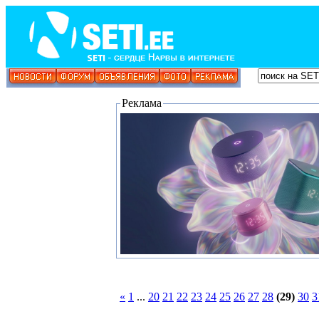
Реклама
«
1
...
20
21
22
23
24
25
26
27
28
(29)
30
3