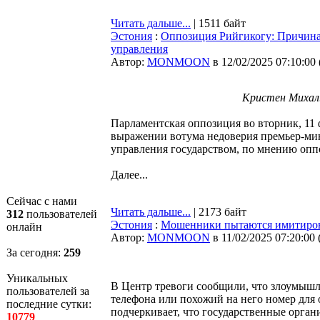
Читать дальше...
| 1511 байт
Эстония
:
Оппозиция Рийгикогу: Причина
управления
Автор:
MONMOON
в 12/02/2025 07:10:00
Кристен Михал.
Парламентская оппозиция во вторник, 11 
выражении вотума недоверия премьер-мин
управления государством, по мнению оп
Далее...
Сейчас с нами
Читать дальше...
| 2173 байт
312
пользователей
Эстония
:
Мошенники пытаются имитирова
онлайн
Автор:
MONMOON
в 11/02/2025 07:20:00
За сегодня:
259
Уникальных
В Центр тревоги сообщили, что злоумыш
пользователей за
телефона или похожий на него номер для
последние сутки:
подчеркивает, что государственные орган
10779