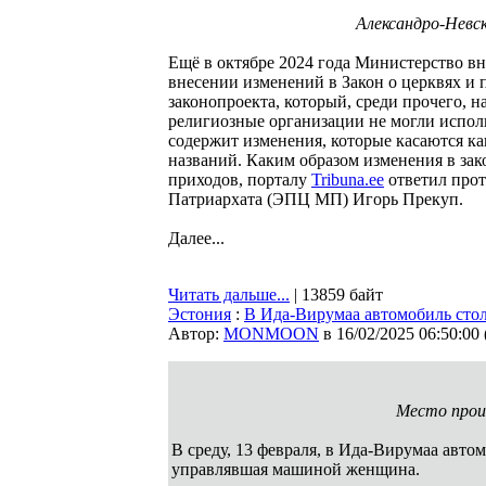
Александро-Невс
Ещё в октябре 2024 года Министерство вн
внесении изменений в Закон о церквях и 
законопроекта, который, среди прочего, 
религиозные организации не могли исполь
содержит изменения, которые касаются к
названий. Каким образом изменения в зак
приходов, порталу
Tribuna.ee
ответил про
Патриархата (ЭПЦ МП) Игорь Прекуп.
Далее...
Читать дальше...
| 13859 байт
Эстония
:
В Ида-Вирумаа автомобиль стол
Автор:
MONMOON
в 16/02/2025 06:50:00
Место проис
В среду, 13 февраля, в Ида-Вирумаа автом
управлявшая машиной женщина.