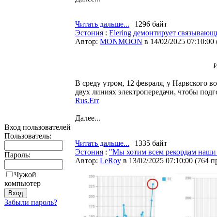
Читать дальше...
| 1296 байт
Эстония
:
Elering демонтирует связывающ
Автор:
MONMOON
в 14/02/2025 07:10:00
И
В среду утром, 12 февраля, у Нарвского 
двух линиях электропередачи, чтобы под
Rus.Err
Далее...
Вход пользователей
Пользователь:
Читать дальше...
| 1335 байт
Эстония
:
"Мы хотим всем рекордам наши 
Пароль:
Автор:
LeRoy
в 13/02/2025 07:10:00
(
764 п
Чужой
компьютер
Забыли пароль?