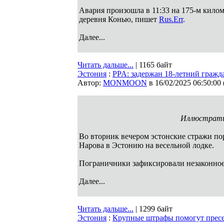
Авария произошла в 11:33 на 175-м кило
деревня Конью, пишет
Rus.Err
.
Далее...
Читать дальше...
| 1165 байт
Эстония
:
PPA: задержан 18-летний граж
Автор:
MONMOON
в 16/02/2025 06:50:00
Иллюстратив
Во вторник вечером эстонские стражи по
Нарова в Эстонию на весельной лодке.
Пограничники зафиксировали незаконное
Далее...
Читать дальше...
| 1299 байт
Эстония
:
Крупные штрафы помогут пресе