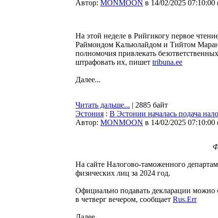
Автор:
MONMOON
в 14/02/2025 07:10:00
На этой неделе в Рийгикогу первое чтен
Раймондом Кальюлайдом и Тийтом Марано
полномочия привлекать безответственных
штрафовать их, пишет
tribuna.ee
Далее...
Читать дальше...
| 2885 байт
Эстония
:
В Эстонии началась подача нал
Автор:
MONMOON
в 14/02/2025 07:10:00
Ф
На сайте Налогово-таможенного департам
физических лиц за 2024 год.
Официально подавать декларации можно с
в четверг вечером, сообщает
Rus.Err
Далее...