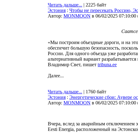
Читать дальше...
| 2225 байт
Эстония
:
Чтобы не пересекать Россию, Э
Автор:
MONMOON
в 06/02/2025 07:10:00
Саатсес
«Мы построим объездные дороги, и на это
обеспечит большую безопасность, поскол
России. Для одного объезда уже разработ
альтернативный вариант разрабатывается
Владимир Свет, пишет
tribuna.ee
Далее...
Читать дальше...
| 1760 байт
Эстония
:
Энергетические сбои: Аувере ос
Автор:
MONMOON
в 06/02/2025 07:10:00
Вчера, вслед за аварийным отключением 
Eesti Energia, расположенный на Эстонск