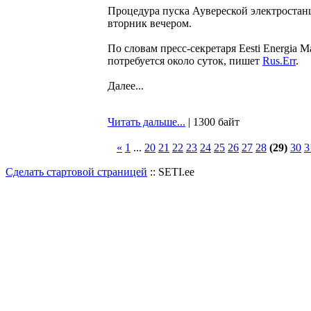
Процедура пуска Аувереской электростанц
вторник вечером.
По словам пресс-секретаря Eesti Energia
потребуется около суток, пишет
Rus.Err
.
Далее...
Читать дальше...
| 1300 байт
«
1
...
20
21
22
23
24
25
26
27
28
(29)
30
3
Сделать стартовой страницей
:: SETI.ee