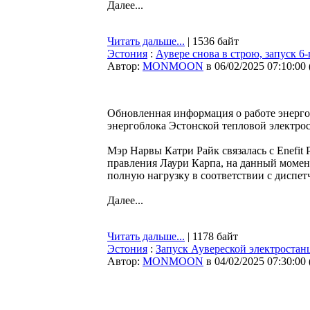
Далее...
Читать дальше...
| 1536 байт
Эстония
:
Аувере снова в строю, запуск 6
Автор:
MONMOON
в 06/02/2025 07:10:00
Обновленная информация о работе энергос
энергоблока Эстонской тепловой электро
Мэр Нарвы Катри Райк связалась с Enefit 
правления Лаури Карпа, на данный момент
полную нагрузку в соответствии с диспет
Далее...
Читать дальше...
| 1178 байт
Эстония
:
Запуск Аувереской электростан
Автор:
MONMOON
в 04/02/2025 07:30:00