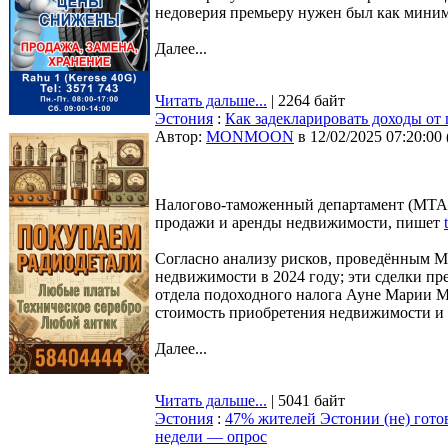
недоверия премьеру нужен был как миниму
Далее...
Читать дальше...
| 2264 байт
Эстония
:
Как задекларировать доходы от
Автор:
MONMOON
в 12/02/2025 07:20:00
Налогово-таможенный департамент (MTA) 
продажи и аренды недвижимости, пишет
Согласно анализу рисков, проведённым M
недвижимости в 2024 году; эти сделки п
отдела подоходного налога Ауне Марии М
стоимость приобретения недвижимости и 
Далее...
Читать дальше...
| 5041 байт
Эстония
:
47% жителей Эстонии (не) готов
недели — опрос