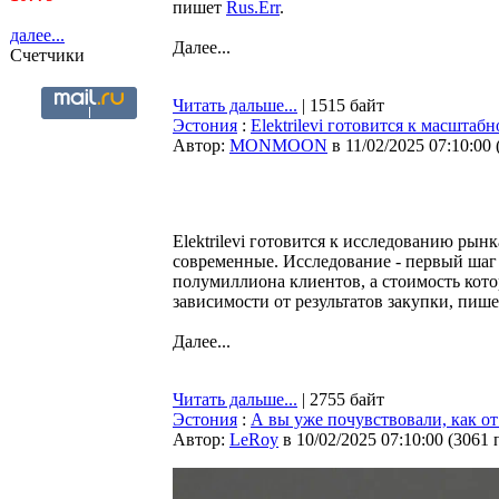
пишет
Rus.Err
.
далее...
Далее...
Счетчики
Читать дальше...
| 1515 байт
Эстония
:
Elektrilevi готовится к масштаб
Автор:
MONMOON
в 11/02/2025 07:10:00
Elektrilevi готовится к исследованию рын
современные. Исследование - первый шаг 
полумиллиона клиентов, а стоимость кото
зависимости от результатов закупки, пиш
Далее...
Читать дальше...
| 2755 байт
Эстония
:
А вы уже почувствовали, как о
Автор:
LeRoy
в 10/02/2025 07:10:00
(
3061 