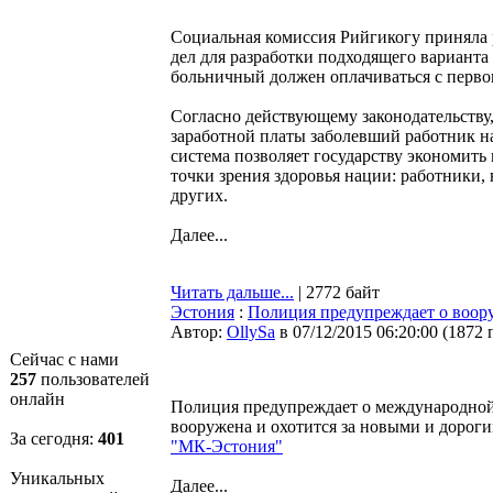
Социальная комиссия Рийгикогу приняла
дел для разработки подходящего вариант
больничный должен оплачиваться с первог
Согласно действующему законодательству,
заработной платы заболевший работник на
система позволяет государству экономить
точки зрения здоровья нации: работники, 
других.
Далее...
Читать дальше...
| 2772 байт
Эстония
:
Полиция предупреждает о воор
Автор:
OllySa
в 07/12/2015 06:20:00
(
1872 
Сейчас с нами
257
пользователей
онлайн
Полиция предупреждает о международной
вооружена и охотится за новыми и дороги
За сегодня:
401
"МК-Эстония"
Уникальных
Далее...