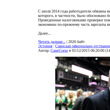
С июля 2014 года работодатели обязаны вн
которого, в частности, было обосновано б
Проведенные налоговиками проверки показ
экономики по-прежнему часть зарплаты в
Далее...
Читать дальше...
| 2026 байт
Эстония
:
Сависаар официально отстранен
Автор:
CaneCorso
в 01/12/2015 06:20:00
(
1