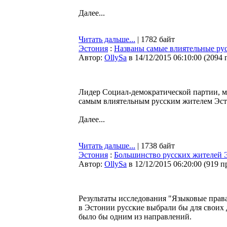
Далее...
Читать дальше...
| 1782 байт
Эстония
:
Названы самые влиятельные ру
Автор:
OllySa
в 14/12/2015 06:10:00
(
2094 
Лидер Социал-демократической партии, м
самым влиятельным русским жителем Эст
Далее...
Читать дальше...
| 1738 байт
Эстония
:
Большинство русских жителей Э
Автор:
OllySa
в 12/12/2015 06:20:00
(
919 п
Результаты исследования "Языковые права
в Эстонии русские выбрали бы для своих 
было бы одним из направлений.