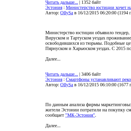
Читать дальше...
| 1352 байт
Эстония
:
Министерство юстиции хочет н
Автор:
OllySa
в 16/12/2015 06:20:00
(
1194 
Министерство юстиции объявило тендер, 
Вируском и Тартуском уездах проживание
освободившихся из тюрьмы. Подобные ц
Пярнуском и Харьюском уездах. С 2015 по 
Далее...
Читать дальше...
| 3406 байт
Эстония
:
Смартфоны устанавливают реко
Автор:
OllySa
в 16/12/2015 06:10:00
(
1677 
По данным анализа фирмы маркетинговых и
жители Эстонии потратили на покупку см
сообщает
"МК-Эстония"
.
Далее...