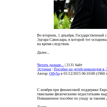
Во вторник, 1 декабря, Государственный 
Эдгара Сависаара, в которой тот оспарив
на время следствия.
Далее...
Читать дальше...
| 2131 байт
Эстония
:
Пособие на детей-инвалидов в Э
Автор:
OllySa
в 01/12/2015 06:10:00
(
1960 
С ноября при финансовой поддержке Евро
тяжелыми физическими недостатками вырас
Повышенное пособие по уходу за такими 
Далее...