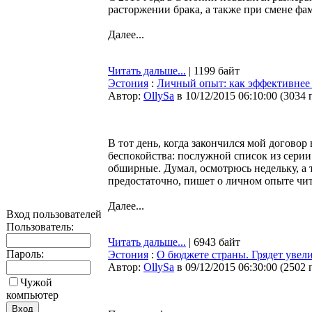
расторжении брака, а также при смене фа
Далее...
Читать дальше...
| 1199 байт
Эстония
:
Личный опыт: как эффективнее и
Автор:
OllySa
в 10/12/2015 06:10:00
(
3034 
В тот день, когда закончился мой договор
беспокойства: послужной список из серии
обширные. Думал, осмотрюсь недельку, а 
предостаточно, пишет о личном опыте чи
Далее...
Вход пользователей
Пользователь:
Читать дальше...
| 6943 байт
Пароль:
Эстония
:
О бюджете страны. Грядет увел
Автор:
OllySa
в 09/12/2015 06:30:00
(
2502 
Чужой
компьютер