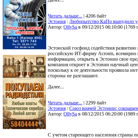
Читать дальше...
| 4206 байт
Эстония
:
Любопытство КаПо вынудило уй
Автор:
OllySa
в 09/12/2015 06:10:00
(
1769 
Эстонский госфонд содействия развитию
российскую ИТ-фирму Acronis, всемирно 
информации, открыть в Эстонии свое пре
компания откроет в Эстонии научный цент
поскольку к ее деятельности проявила ин
стороны не разглашают.
Далее...
Читать дальше...
| 2299 байт
Эстония
:
Союз врачей Эстонии: сокращен
Автор:
OllySa
в 08/12/2015 06:20:00
(
1989 
С учетом стареющего населения страны по