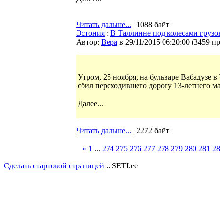
Читать дальше...
| 1088 байт
Эстония
:
В Таллинне под колесами грузо
Автор:
Bepa
в 29/11/2015 06:20:00
(
3459 п
Утром, 25 ноября, на бульваре Вабадузе 
сбил переходившего дорогу 13-летнего ма
Далее...
Читать дальше...
| 2272 байт
«
1
...
274
275
276
277
278
279
280
281
28
Сделать стартовой страницей
:: SETI.ee