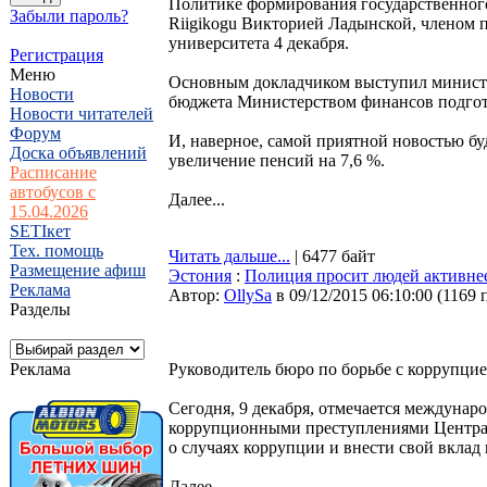
Политике формирования государственного
Забыли пароль?
Riigikogu Викторией Ладынской, членом п
университета 4 декабря.
Регистрация
Меню
Основным докладчиком выступил министр
Новости
бюджета Министерством финансов подгото
Новости читателей
Форум
И, наверное, самой приятной новостью бу
Доска объявлений
увеличение пенсий на 7,6 %.
Расписание
автобусов с
Далее...
15.04.2026
SETIкет
Тех. помощь
Читать дальше...
| 6477 байт
Размещение афиш
Эстония
:
Полиция просит людей активне
Реклама
Автор:
OllySa
в 09/12/2015 06:10:00
(
1169 
Разделы
Реклама
Руководитель бюро по борьбе с коррупцие
Сегодня, 9 декабря, отмечается междунар
коррупционными преступлениями Центра
о случаях коррупции и внести свой вклад
Далее...