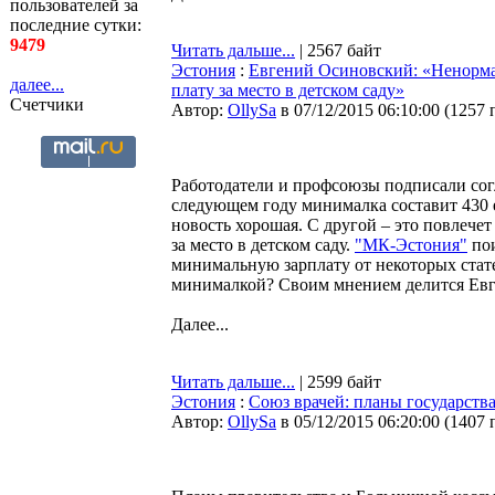
пользователей за
последние сутки:
9479
Читать дальше...
| 2567 байт
Эстония
:
Евгений Осиновский: «Ненормал
далее...
плату за место в детском саду»
Счетчики
Автор:
OllySa
в 07/12/2015 06:10:00
(
1257 
Работодатели и профсоюзы подписали сог
следующем году минималка составит 430 ев
новость хорошая. С другой – это повлечет
за место в детском саду.
"МК-Эстония"
пои
минимальную зарплату от некоторых стате
минималкой? Своим мнением делится Евг
Далее...
Читать дальше...
| 2599 байт
Эстония
:
Союз врачей: планы государства
Автор:
OllySa
в 05/12/2015 06:20:00
(
1407 