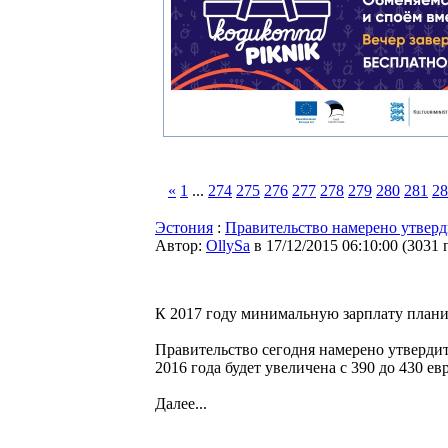
«
1
...
274
275
276
277
278
279
280
281
28
Эстония
:
Правительство намерено утвер
Автор:
OllySa
в 17/12/2015 06:10:00
(
3031 
К 2017 году минимальную зарплату планир
Правительство сегодня намерено утвердит
2016 года будет увеличена с 390 до 430 ев
Далее...