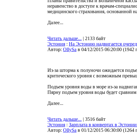
Планы правительства и Больничной кассы 
неравенство в доступе к врачам-специали
медицинского страхования, основанной на
Далее...
Читать дальше...
| 2133 байт
Эстония
:
На Эстонию надвигается очере
Автор:
OllySa
в 04/12/2015 06:20:00
(
1942 
Из-за шторма к полуночи ожидается подъ
критического уровня с возможным превыш
Подъем уровня воды в море из-за надвига
Пярну подъем уровня воды будет сравним 
Далее...
Читать дальше...
| 3516 байт
Эстония
:
Зарплата в конвертах в Эстонии
Автор:
OllySa
в 01/12/2015 06:30:00
(
1264 