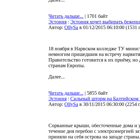
Читать дальше...
| 1701 байт
Эстония
:
Эстония хочет выбирать беженц
Автор:
OllySa
в 01/12/2015 06:10:00
(
1531 
18 ноября в Нарвском колледже ТУ мини
немногим пришедшим на встречу нарвитян
Правительство готовится к их приёму, но
странам Европы.
Далее...
Читать дальше...
| 5855 байт
Эстония
:
Сильный шторм на Балтийском м
Автор:
OllySa
в 30/11/2015 06:30:00
(
2254 
Сорванные крыши, обесточенные дома и у
течение дня перебои с электроэнергией з
приняли на себя острова на западе страны