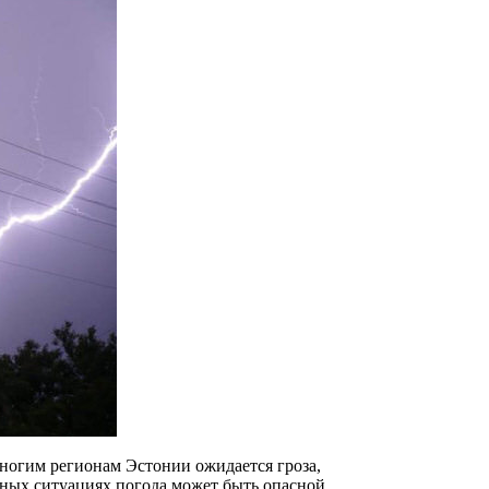
ногим регионам Эстонии ожидается гроза,
ных ситуациях погода может быть опасной.