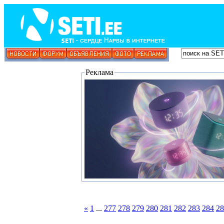
Реклама
«
1
...
277
278
279
280
281
282
283
284
28