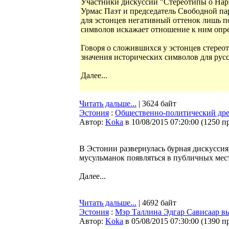
Участники дискуссии "Стереотипы о Нарв
Урмас Паэт и председатель Свободной па
для эстонцев негативный оттенок лишь п
символов искажает отношение к ним опр
Говоря о сложившихся у эстонцев стере
значения исторических символов для рус
Далее...
Читать дальше...
| 3624 байт
Эстония
:
Общественно-политический дре
Автор:
Koka
в 10/08/2015 07:20:00
(
1250 п
В Эстонии развернулась бурная дискусси
мусульманок появляться в публичных мест
Далее...
Читать дальше...
| 4692 байт
Эстония
:
Мэр Таллина Эдгар Сависаар в
Автор:
Koka
в 05/08/2015 07:30:00
(
1390 п