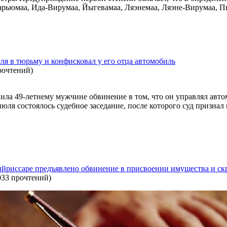
Харьюмаа, Ида-Вирумаа, Йыгевамаа, Ляэнемаа, Ляэне-Вирумаа, П
ля в тюрьму и конфисковал у его отца автомобиль
рочтений
)
ла 49-летнему мужчине обвинение в том, что он управлял автом
июля состоялось судебное заседание, после которого суд призна
йриссаре предъявлено обвинение в присвоении имущества и с
033 прочтений
)