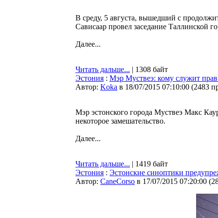
В среду, 5 августа, вышедший с продолжи
Сависаар провел заседание Таллинской го
Далее...
Читать дальше...
| 1308 байт
Эстония
:
Мэр Муствеэ: кому служит прав
Автор:
Koka
в 18/07/2015 07:10:00
(
2483 п
Мэр эстонского города Муствеэ Макс Кау
некоторое замешательство.
Далее...
Читать дальше...
| 1419 байт
Эстония
:
Эстонские синоптики предупре
Автор:
CaneCorso
в 17/07/2015 07:20:00
(
2