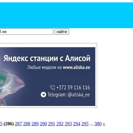
5
(286)
287
288
289
290
291
292
293
294
295
...
380
»