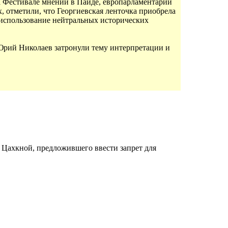
а Фестивале мнений в Пайде, европарламентарий
, отметили, что Георгиевская ленточка приобрела
 использование нейтральных исторических
Юрий Николаев затронули тему интерпретации и
Цахкной, предложившего ввести запрет для