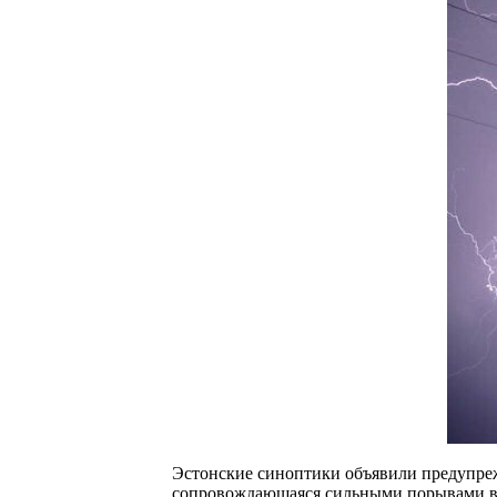
Эстонские синоптики объявили предупреж
сопровождающаяся сильными порывами вет