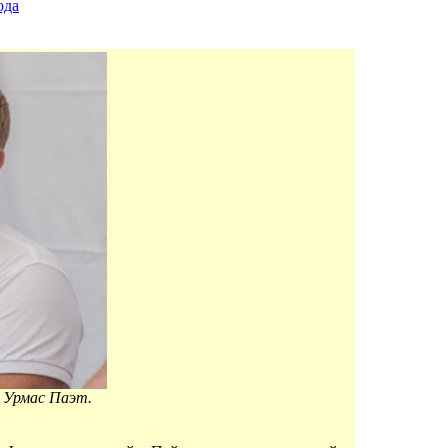
ода
 Урмас Паэт.