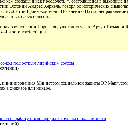
е: кем созданы и как преодолеть?", состоявшейся в выходные н
ртии Эстонии Андрес Херкель, говоря об исторических символах
осле событий Бронзовой ночи. По мнению Паэта, неправильное
еделенных слоев общества.
отипах в отношении Нарвы, ведущие дискуссии Артур Тооман и 
ской и эстонской общин.
сс-код под острым ливийским соусом
рочтений
)
я, инициированная Министром социальной защиты ЭР Маргусом 
ах в хиджабе или никабе.
ышел на работу после продолжительного больничного
рочтений
)