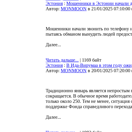
Эстония
:
Мошенники в Эстонии начали де
Автор:
MONMOON
в 21/01/2025 07:10:00
Мошенники начали звонить по телефону и 
пытаясь обманом вынудить людей предост
Далее...
Читать дальше...
| 1169 байт
Эстония
:
В Ида-Вирумаа в этом году ожид
Автор:
MONMOON
в 20/01/2025 07:20:00
Традиционно январь является непростым п
сокращается. В обычное время работодате
только около 250. Тем не менее, ситуаци
поддержке Фонда справедливого перехода
Далее...