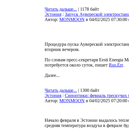
Читать дальше...
| 1178 байт
Эстония
:
Запуск Аувереской электростан
Автор:
MONMOON
в 04/02/2025 07:30:00
Процедура пуска Аувереской электростанц
вторник вечером.
По словам пресс-секретаря Eesti Energia
потребуется около суток, пишет
Rus.Err
.
Далее...
Читать дальше...
| 1300 байт
Эстония
:
Синоптики: февраль трескучих 
Автор:
MONMOON
в 04/02/2025 07:20:00
Начало февраля в Эстонии выдалось тепле
средняя температура воздуха в феврале буд