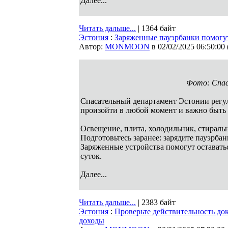
Далее...
Читать дальше...
| 1364 байт
Эстония
:
Заряженные пауэрбанки помогут
Автор:
MONMOON
в 02/02/2025 06:50:00
Фото: Спа
Спасательный департамент Эстонии регу
произойти в любой момент и важно быть 
Освещение, плита, холодильник, стиральн
Подготовьтесь заранее: зарядите пауэрбан
Заряженные устройства помогут оставатьс
суток.
Далее...
Читать дальше...
| 2383 байт
Эстония
:
Проверьте действительность док
доходы