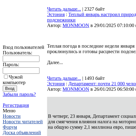
Читать дальше...
| 2327 байт
Эстония
:
Теплый январь настроил природу
подснежники
Автор:
MONMOON
в 29/01/2025 07:10:00
Теплая погода в последние недели января
Вход пользователей
проклюнулись и готовы расцвести подсне
Пользователь:
Далее...
Пароль:
Чужой
Читать дальше...
| 1493 байт
компьютер
Эстония
:
Департамент: почти 21 000 чело
Автор:
MONMOON
в 26/01/2025 06:50:00
Забыли пароль?
Регистрация
Меню
Новости
В четверг, 23 января, Департамент социа
Новости читателей
для смягчения влияния налога на моторно
Форум
на общую сумму 2,1 миллиона евро, пиш
Доска объявлений