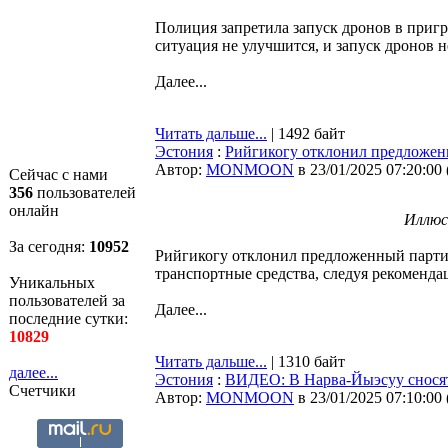
Полиция запретила запуск дронов в приг
ситуация не улучшится, и запуск дронов 
Далее...
Читать дальше...
| 1492 байт
Эстония
:
Рийгикогу отклонил предложен
Автор:
MONMOON
в 23/01/2025 07:20:00
Сейчас с нами
356
пользователей
онлайн
Иллюс
За сегодня:
10952
Рийгикогу отклонил предложенный партие
транспортные средства, следуя рекоменд
Уникальных
пользователей за
Далее...
последние сутки:
10829
Читать дальше...
| 1310 байт
далее...
Эстония
:
ВИДЕО: В Нарва-Йыэсуу сносят с
Счетчики
Автор:
MONMOON
в 23/01/2025 07:10:00