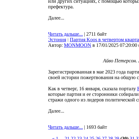
или других ситуациях, с помощью котор
префектура.
Далее...
Читать дальше...
| 2711 байт
Эстония
:
Партия Koos в четвертом кварт
Автор:
MONMOON
в 17/01/2025 07:20:00
Айво Петерсон. 
Зарегистрированная в мае 2023 года парт
своей истории пожертвования на общую с
Как в четверг, 16 января, сказала порталу
которые партия и ее сторонники собирали
стражи одного из лидеров политической с
Далее...
Читать дальше...
| 1693 байт
«
1
...
21
22
23
24
25
26
27
28
29
(30)
31
3