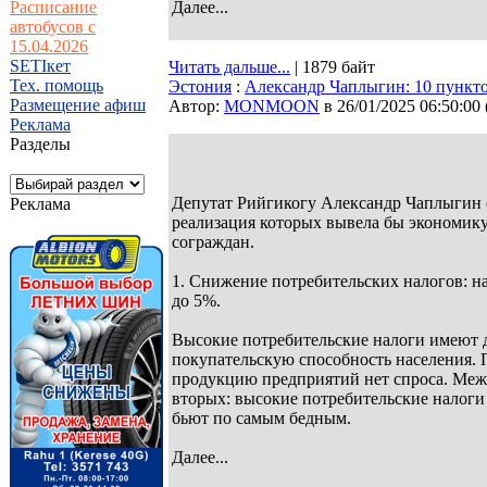
Расписание
Далее...
автобусов с
15.04.2026
SETIкет
Читать дальше...
| 1879 байт
Тех. помощь
Эстония
:
Александр Чаплыгин: 10 пункто
Размещение афиш
Автор:
MONMOON
в 26/01/2025 06:50:00
Реклама
Разделы
Депутат Рийгикогу Александр Чаплыгин 
Реклама
реализация которых вывела бы экономик
сограждан.
1. Снижение потребительских налогов: на
до 5%.
Высокие потребительские налоги имеют 
покупательскую способность населения. П
продукцию предприятий нет спроса. Межд
вторых: высокие потребительские налоги
бьют по самым бедным.
Далее...