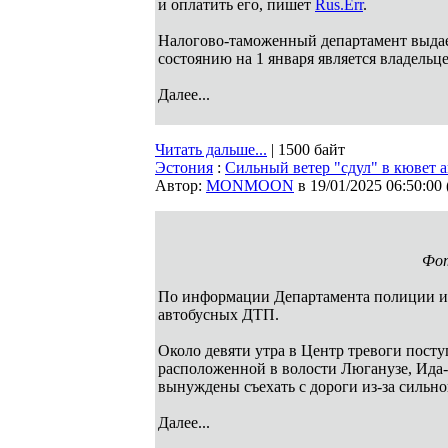
и оплатить его, пишет
Rus.Err
.
Налогово-таможенный департамент выдает
состоянию на 1 января является владельц
Далее...
Читать дальше...
| 1500 байт
Эстония
:
Cильный ветер "сдул" в кювет 
Автор:
MONMOON
в 19/01/2025 06:50:00
Фо
По информации Департамента полиции и 
автобусных ДТП.
Около девяти утра в Центр тревоги пост
расположенной в волости Люганузе, Ида-
вынуждены съехать с дороги из-за сильно
Далее...