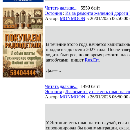
Читать дальше...
| 5559 байт
Эстония
:
Из-за ремонта железной дороги 
Автор:
MONMOON
в 26/01/2025 06:50:00
В течение этого года начнется капиталь
продлится до осени 2027 года. После за
ходить быстрее, но во время ремонта пас
автобусами, пишет
Rus.Err
.
Далее...
Читать дальше...
| 1490 байт
Эстония
:
Ляэнеметс: у нас есть план на 
Автор:
MONMOON
в 26/01/2025 06:50:00
У Эстонии есть план на тот случай, если 
спровоцировал бы волну миграции, сказ