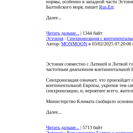
нормы, особенно в западной части Эстонии
Балтийского моря, пишет
Rus.Err
.
Далее...
Читать дальше...
| 1344 байт
Эстония
:
Синхронизация с континенталь
Автор:
MONMOON
в 03/02/2025 07:20:00
Эстония совместно с Латвией и Литвой го
частотным диапазоном континентальной Е
Синхронизация означает, что произойдет
континентальной Европы, укрепив тем са
синхронизации, и, вероятнее всего, жите
Министерство Климата сообщило основны
Далее...
Читать дальше...
| 5713 байт
Эстония
:
Разъединение Балтии с энергок