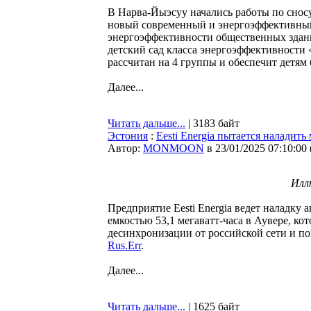
В Нарва-Йыэсуу начались работы по сносу 
новый современный и энергоэффективный
энергоэффективности общественных здани
детский сад класса энергоэффективности
рассчитан на 4 группы и обеспечит детям 
Далее...
Читать дальше...
| 3183 байт
Эстония
:
Eesti Energia пытается наладит
Автор:
MONMOON
в 23/01/2025 07:10:00
Илл
Предприятие Eesti Energia ведет наладку
емкостью 53,1 мегаватт-часа в Аувере, к
десинхронизации от российской сети и по
Rus.Err
.
Далее...
Читать дальше...
| 1625 байт