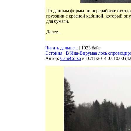
По данным фирмы по переработке отходов
грузовик с красной кабиной, который о
для бумаги.
Далее...
Читать дальше...
| 1023 байт
Эстония
:
В Ида-Вирумаа лось спровоцир
Автор:
CaneCorso
в 16/11/2014 07:10:00
(
4