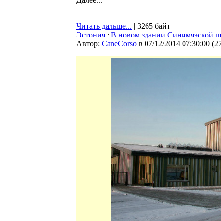
Далее...
Читать дальше...
| 3265 байт
Эстония
:
В новом здании Синимяэской ш
Автор:
CaneCorso
в 07/12/2014 07:30:00
(
2