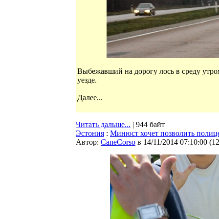
Выбежавший на дорогу лось в среду утр
уезде.
Далее...
Читать дальше...
| 944 байт
Эстония
:
Минюст хочет позволить полиц
Автор:
CaneCorso
в 14/11/2014 07:10:00
(
1