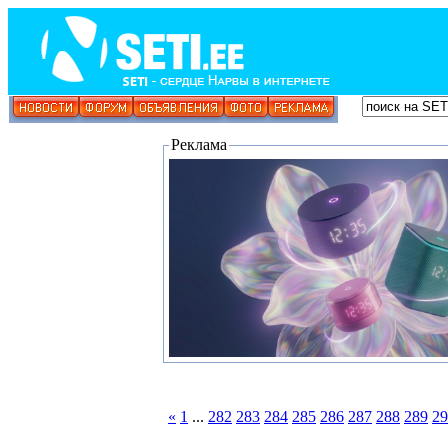
Реклама
«
1
...
282
283
284
285
286
287
288
289
29