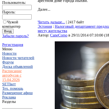
арестном доме города Йыхви.
Пользователь:
Далее...
Пароль:
Чужой
Читать дальше...
| 2417 байт
компьютер
Эстония
:
Налоговый департамент предло
месту жительства
Автор:
CaneCorso
в 29/11/2014 07:10:00
(
1
Забыли пароль?
Регистрация
Меню
Новости
Новости читателей
Форум
Доска объявлений
Расписание
автобусов с
15.04.2026
SETIкет
Тех. помощь
Размещение афиш
Реклама
Разделы