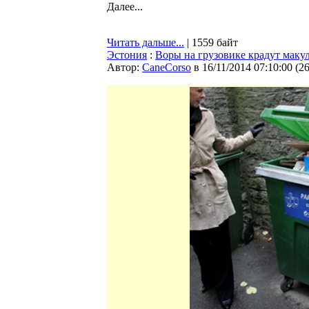
Далее...
Читать дальше...
| 1559 байт
Эстония
:
Воры на грузовике крадут маку
Автор:
CaneCorso
в 16/11/2014 07:10:00
(
2