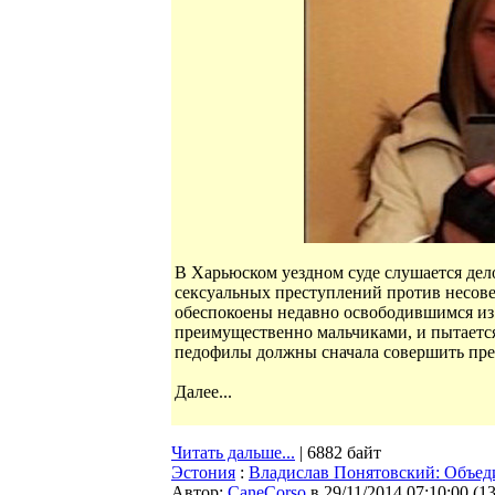
В Харьюском уездном суде слушается де
сексуальных преступлений против несов
обеспокоены недавно освободившимся из 
преимущественно мальчиками, и пытается
педофилы должны сначала совершить прес
Далее...
Читать дальше...
| 6882 байт
Эстония
:
Владислав Понятовский: Объед
Автор:
CaneCorso
в 29/11/2014 07:10:00
(
1