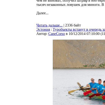
чем не виноват, получил штраф в 800 евр
тысяч незаконных ловушек для миноги. В 
Далее...
Читать дальше...
| 2336 байт
Эстония
:
Туробъекты встанут в очередь з
Автор:
CaneCorso
в 10/12/2014 07:10:00
(
1