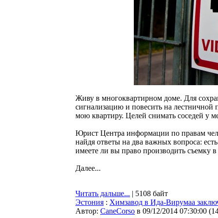
Живу в многоквартирном доме. Для сохра
сигнализацию и повесить на лестничной п
мою квартиру. Целей снимать соседей у ме
Юрист Центра информации по правам чело
найдя ответы на два важных вопроса: есть
имеете ли вы право производить съемку в
Далее...
Читать дальше...
| 5108 байт
Эстония
:
Химзавод в Ида-Вирумаа заключ
Автор:
CaneCorso
в 09/12/2014 07:30:00
(
1