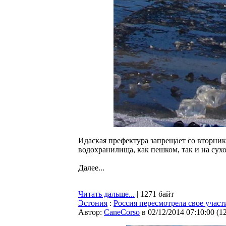
Идаская префектура запрещает со вторника
водохранилища, как пешком, так и на сух
Далее...
Читать дальше...
| 1271 байт
Эстония
:
Россия пересмотрела свое учас
Автор:
CaneCorso
в 02/12/2014 07:10:00
(
1