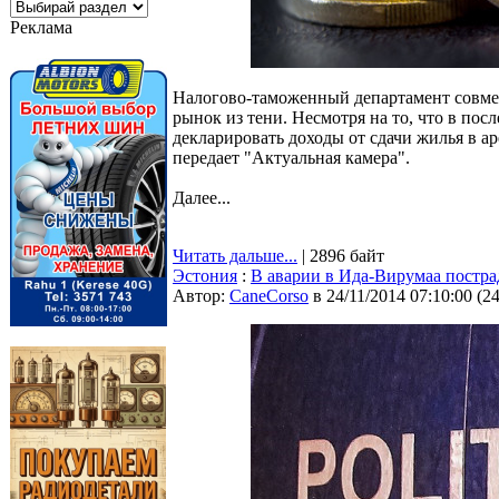
Реклама
Налогово-таможенный департамент совме
рынок из тени. Несмотря на то, что в по
декларировать доходы от сдачи жилья в а
передает "Актуальная камера".
Далее...
Читать дальше...
| 2896 байт
Эстония
:
В аварии в Ида-Вирумаа постра
Автор:
CaneCorso
в 24/11/2014 07:10:00
(
2