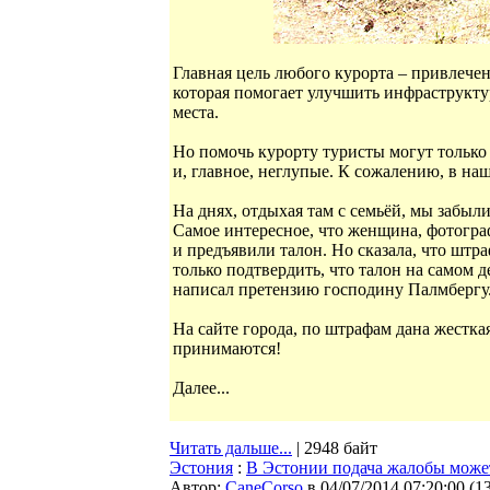
Главная цель любого курорта – привлече
которая помогает улучшить инфраструктур
места.
Но помочь курорту туристы могут только
и, главное, неглупые. К сожалению, в на
На днях, отдыхая там с семьёй, мы забы
Самое интересное, что женщина, фотогра
и предъявили талон. Но сказала, что штр
только подтвердить, что талон на самом 
написал претензию господину Палмбергу. 
На сайте города, по штрафам дана жестк
принимаются!
Далее...
Читать дальше...
| 2948 байт
Эстония
:
В Эстонии подача жалобы может
Автор:
CaneCorso
в 04/07/2014 07:20:00
(
1