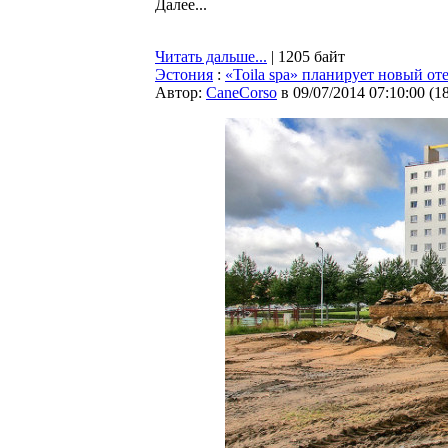
Далее...
Читать дальше...
| 1205 байт
Эстония
:
«Toila spa» планирует новый от
Автор:
CaneCorso
в 09/07/2014 07:10:00
(
1