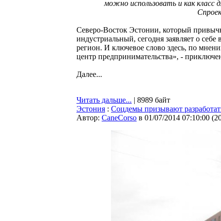
можно использовать и как класс д
Спроек
Северо-Восток Эстонии, который привычн
индустриальный, сегодня заявляет о себе
регион. И ключевое слово здесь, по мне
центр предпринимательства», - приключе
Далее...
Читать дальше...
| 8989 байт
Эстония
:
Соцдемы призывают разработат
Автор:
CaneCorso
в 01/07/2014 07:10:00
(
2