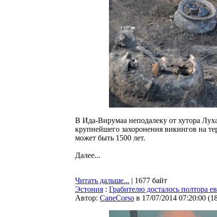
В Ида-Вирумаа неподалеку от хутора Луха
крупнейшего захоронения викингов на те
может быть 1500 лет.
Далее...
Читать дальше...
| 1677 байт
Эстония
:
Грабителю досталось полтора е
Автор:
CaneCorso
в 17/07/2014 07:20:00
(
1