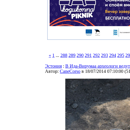
«
1
...
288
289
290
291
292
293
294
295
29
Эстония
:
В Ида-Вирумаа археологи ведут
Автор:
CaneCorso
в 18/07/2014 07:10:00
(
5