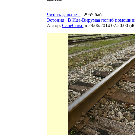
Читать дальше...
| 2955 байт
Эстония
:
В Ида-Вирумаа погиб помощни
Автор:
CaneCorso
в 29/06/2014 07:20:00
(
4