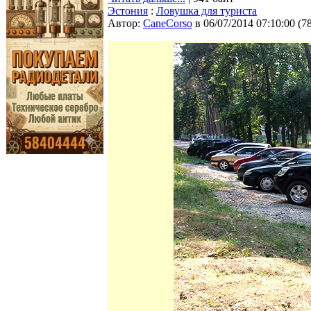
Эстония
:
Ловушка для туриста
Автор:
CaneCorso
в 06/07/2014 07:10:00
(
7