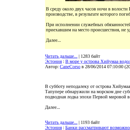
В среду около двух часов ночи в волост
производстве, в результате которого пог
При исполнении служебных обязанносте
приехавшим на место происшествия, не у
Далее...
Читать дальше...
| 1283 байт
Эстония
:
В море у острова Хийумаа вод
Автор:
CaneCorso
в 28/06/2014 07:10:00
(
2
В субботу неподалеку от острова Хийумаа
Тапупере обнаружили на морском дне субм
подводная лодка эпохи Первой мировой 
Далее...
Читать дальше...
| 1193 байт
Эстония
:
Банки рассматривают возможнос