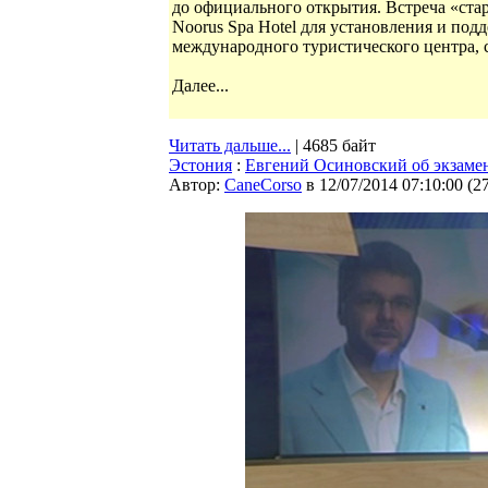
до официального открытия. Встреча «ст
Noorus Spa Hotel для установления и по
международного туристического центра, с
Далее...
Читать дальше...
| 4685 байт
Эстония
:
Евгений Осиновский об экзамене
Автор:
CaneCorso
в 12/07/2014 07:10:00
(
2