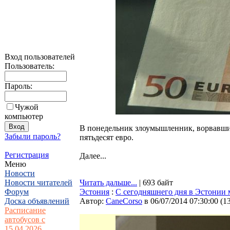
Вход пользователей
Пользователь:
Пароль:
Чужой
компьютер
В понедельник злоумышленник, ворвавши
Забыли пароль?
пятьдесят евро.
Регистрация
Далее...
Меню
Новости
Новости читателей
Читать дальше...
| 693 байт
Форум
Эстония
:
С сегодняшнего дня в Эстонии
Доска объявлений
Автор:
CaneCorso
в 06/07/2014 07:30:00
(
1
Расписание
автобусов с
15.04.2026