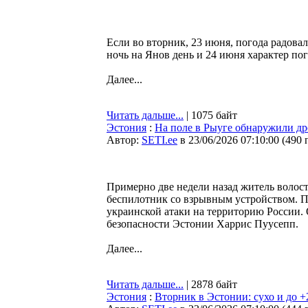
Если во вторник, 23 июня, погода радова
ночь на Янов день и 24 июня характер по
Далее...
Читать дальше...
| 1075 байт
Эстония
:
На поле в Рыуге обнаружили др
Автор:
SETI.ee
в 23/06/2026 07:10:00
(
490 
Примерно две недели назад житель волост
беспилотник со взрывным устройством. Пр
украинской атаки на территорию России.
безопасности Эстонии Харрис Пуусепп.
Далее...
Читать дальше...
| 2878 байт
Эстония
:
Вторник в Эстонии: сухо и до +