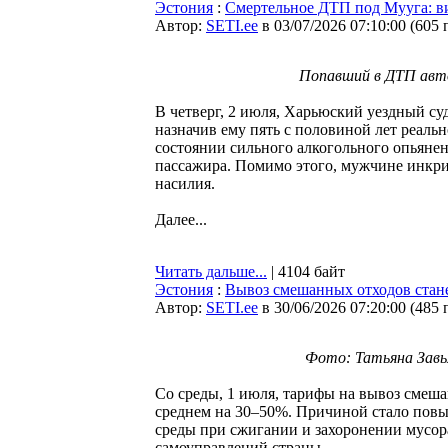
Эстония
:
Смертельное ДТП под Мууга: в
Автор:
SETI.ee
в 03/07/2026 07:10:00
(
605 
Попавший в ДТП авто
В четверг, 2 июля, Харьюский уездный с
назначив ему пять с половиной лет реаль
состоянии сильного алкогольного опьяне
пассажира. Помимо этого, мужчине инкр
насилия.
Далее...
Читать дальше...
| 4104 байт
Эстония
:
Вывоз смешанных отходов стане
Автор:
SETI.ee
в 30/06/2026 07:20:00
(
485 
Фото: Татьяна Завь
Со среды, 1 июля, тарифы на вывоз смеш
среднем на 30–50%. Причиной стало повы
среды при сжигании и захоронении мусо
самоуправлений страны.