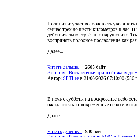
Полиция изучает возможность увеличить 
сейчас трёх до шести километров в час. В
действительно серьёзных нарушениях. Тем
воспринять подобное послабление как раз
Далее...
Читать дальше...
| 2685 байт
Эстония
:
Воскресенье принесёт жару до +
Автор:
SETI.ee
в 21/06/2026 07:10:00
(
586 
В ночь с субботы на воскресенье небо ос
ожидаются кратковременные осадки в отд
Далее...
Читать дальше...
| 930 байт
Эстония
:
Реконструкция EMO в Кохтла-Яр