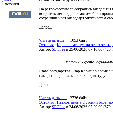
Счетчики
На ретро-фестивале собрались владельцы
встретить легендарные автомобили прошл
сохранившиеся благодаря энтузиастам сво
Далее...
Читать дальше...
| 1053 байт
Эстония
:
Карис намекнул на отказ от вто
Автор:
SETI.ee
в 25/06/2026 07:10:00
(
420 
Источник фото: официаль
Глава государства Алар Карис во время вы
намерен выдвигать свою кандидатуру на 
Далее...
Читать дальше...
| 2736 байт
Эстония
:
Иванов день в Эстонии будет 
Автор:
SETI.ee
в 24/06/2026 07:20:00
(
670 