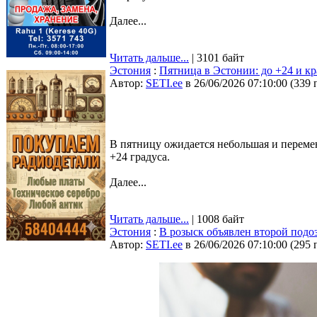
Далее...
Читать дальше...
| 3101 байт
Эстония
:
Пятница в Эстонии: до +24 и к
Автор:
SETI.ee
в 26/06/2026 07:10:00
(
339 
В пятницу ожидается небольшая и переме
+24 градуса.
Далее...
Читать дальше...
| 1008 байт
Эстония
:
В розыск объявлен второй подо
Автор:
SETI.ee
в 26/06/2026 07:10:00
(
295 