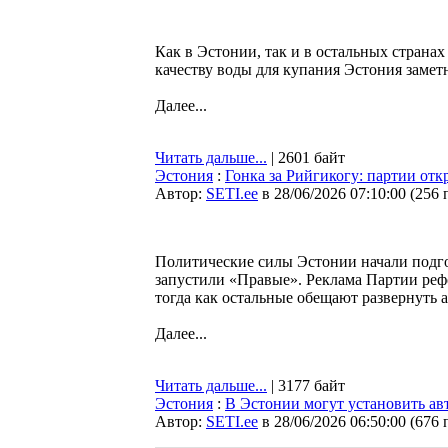
Как в Эстонии, так и в остальных страна
качеству воды для купания Эстония заметн
Далее...
Читать дальше...
| 2601 байт
Эстония
:
Гонка за Рийгикогу: партии от
Автор:
SETI.ee
в 28/06/2026 07:10:00
(
256 
Политические силы Эстонии начали подг
запустили «Правые». Реклама Партии рефо
тогда как остальные обещают развернуть 
Далее...
Читать дальше...
| 3177 байт
Эстония
:
В Эстонии могут установить ав
Автор:
SETI.ee
в 28/06/2026 06:50:00
(
676 