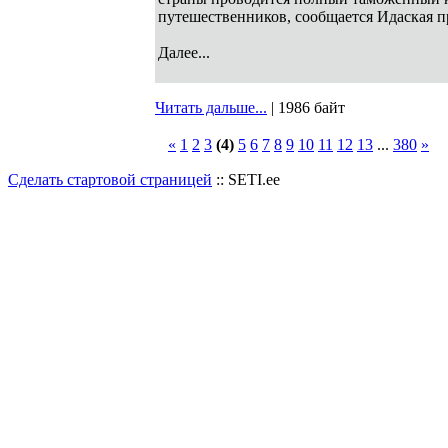
путешественников, сообщается Идаская п
Далее...
Читать дальше...
| 1986 байт
«
1
2
3
(4)
5
6
7
8
9
10
11
12
13
...
380
»
Сделать стартовой страницей
:: SETI.ee