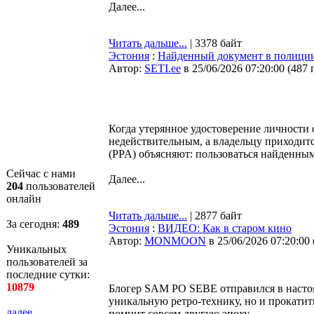
Далее...
Читать дальше...
| 3378 байт
Эстония
:
Найденный документ в полиции
Автор:
SETI.ee
в 25/06/2026 07:20:00
(
487 
Когда утерянное удостоверение личности 
недействительным, а владельцу приходит
(PPA) объясняют: пользоваться найденны
Сейчас с нами
Далее...
204
пользователей
онлайн
Читать дальше...
| 2877 байт
За сегодня:
489
Эстония
:
ВИДЕО: Как в старом кино
Автор:
MONMOON
в 25/06/2026 07:20:00
Уникальных
пользователей за
последние сутки:
10879
Блогер SAM PO SEBE отправился в настоя
уникальную ретро-технику, но и прокатит
далее...
помнит совсем другую эпоху.