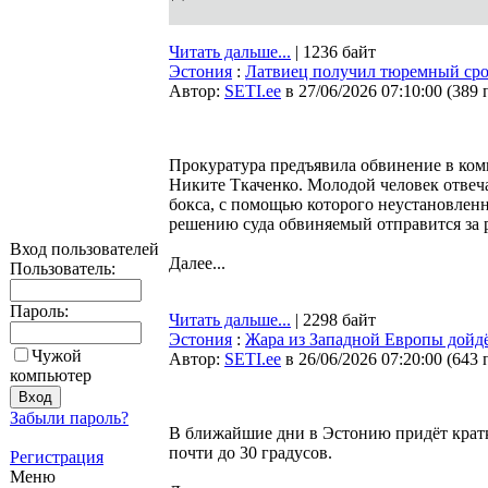
Читать дальше...
| 1236 байт
Эстония
:
Латвиец получил тюремный сро
Автор:
SETI.ee
в 27/06/2026 07:10:00
(
389 
Прокуратура предъявила обвинение в ко
Никите Ткаченко. Молодой человек отвеча
бокса, с помощью которого неустановлен
решению суда обвиняемый отправится за 
Вход пользователей
Далее...
Пользователь:
Пароль:
Читать дальше...
| 2298 байт
Эстония
:
Жара из Западной Европы дойд
Чужой
Автор:
SETI.ee
в 26/06/2026 07:20:00
(
643 
компьютер
Забыли пароль?
В ближайшие дни в Эстонию придёт крат
почти до 30 градусов.
Регистрация
Меню