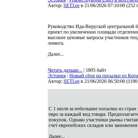
Автор:
SETI.ee
в 21/06/2026 07:10:00
(
252 
Руководство Ида-Вируской центральной 
проект по увеличению площади отделени
высокие ценовые запросы участников тен
лимита.
Далее...
Читать дальше...
| 1805 байт
Эстония
:
Новый сбор на посылки из Китая
Автор:
SETI.ee
в 21/06/2026 06:50:00
(
1190
С 1 июля за небольшие посылки из стран 
евро за каждый вид товара. Предполагает
покупок. Однако участники рынка считаю
счет европейских складов или занижения 
Далее...