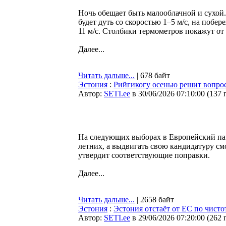
Ночь обещает быть малооблачной и сухой
будет дуть со скоростью 1–5 м/с, на побе
11 м/с. Столбики термометров покажут от 
Далее...
Читать дальше...
| 678 байт
Эстония
:
Рийгикогу осенью решит вопрос
Автор:
SETI.ee
в 30/06/2026 07:10:00
(
137 
На следующих выборах в Европейский пар
летних, а выдвигать свою кандидатуру см
утвердит соответствующие поправки.
Далее...
Читать дальше...
| 2658 байт
Эстония
:
Эстония отстаёт от ЕС по чисто
Автор:
SETI.ee
в 29/06/2026 07:20:00
(
262 