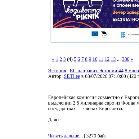
«
1
2
3
(4)
5
6
7
8
9
10
11
12
13
...
380
»
Эстония
:
ЕС направит Эстонии 44,8 млн 
Автор:
SETI.ee
в 03/07/2026 07:10:00
(
420 
Европейская комиссия совместно с Европ
выделении 2,5 миллиарда евро из Фонда м
государствах — членах Евросоюза.
Далее...
Читать дальше...
| 3270 байт