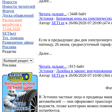
Далее...
Новости
Новости читателей
Форум
Читать дальше...
| 3448 байт
Доска объявлений
Эстония
:
Биржевая цена на электричеств
Расписание
Автор:
SETI.ee
в 26/06/2026 07:20:00
(
474 
автобусов с
15.04.2026
SETIкет
Тех. помощь
Если в предыдущие два дня электроэнергия
Размещение афиш
пятницу, 26 июня, среднесуточный тариф
Реклама
Разделы
Далее...
Реклама
Читать дальше...
| 815 байт
Эстония
:
Лазейка в законе: внедорожник
Автор:
SETI.ee
в 26/06/2026 07:10:00
(
364 
Фот
В Эстонии частные лица и продавцы маш
автомобилей — они оформляют транспортн
ведомств, позже категорию можно поменят
потребуется.