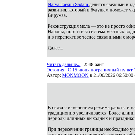
Narva-Jõesuu Sadam
делится свежими вид
развития, который в будущем поможет ук
Вирумаа.
Реконструкция мола — это не просто обно
Наровы, порт и вся система местных вод
и в перспективе теснее связанными с мо
Далее...
Читать дальше...
| 2548 байт
Эстония
:
С 15 июня пограничный пункт "Н
Автор:
MONMOON
в 21/06/2026 06:50:00
В связи с изменением режима работы и н
традиционно увеличивается. Более длинны
периоды длинных выходных и празднико
При пересечении границы необходимо учи
страны проводится полный таможенный к