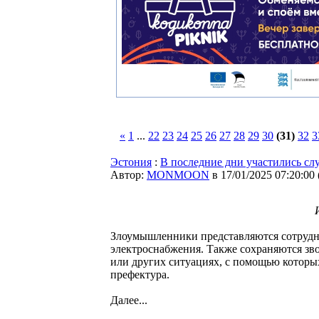
«
1
...
22
23
24
25
26
27
28
29
30
(31)
32
3
Эстония
:
В последние дни участились сл
Автор:
MONMOON
в 17/01/2025 07:20:00
Злоумышленники представляются сотрудн
электроснабжения. Также сохраняются зво
или других ситуациях, с помощью котор
префектура.
Далее...