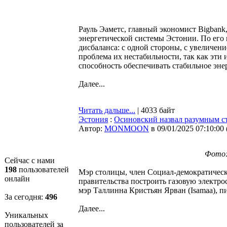
Рауль Эаметс, главный экономист Bigban
энергетической системы Эстонии. По его 
дисбаланса: с одной стороны, с увеличен
проблема их нестабильности, так как эти
способность обеспечивать стабильное эне
Далее...
Читать дальше...
| 4033 байт
Эстония
:
Осиновский назвал разумным ст
Автор:
MONMOON
в 09/01/2025 07:10:00
Фото: 
Сейчас с нами
198
пользователей
Мэр столицы, член Социал-демократичес
онлайн
правительства построить газовую электрос
мэр Таллинна Кристьян Ярван (Isamaa), 
За сегодня:
496
Далее...
Уникальных
пользователей за