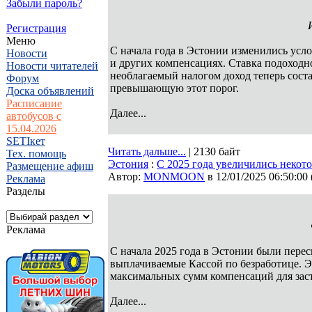
Забыли пароль?
Регистрация
Меню
С начала года в Эстонии изменились усл
Новости
и других компенсациях. Ставка подоходн
Новости читателей
необлагаемый налогом доход теперь состав
Форум
превышающую этот порог.
Доска объявлений
Расписание
Далее...
автобусов с
15.04.2026
SETIкет
Читать дальше...
| 2130 байт
Тех. помощь
Эстония
:
С 2025 года увеличились некот
Размещение афиш
Автор:
MONMOON
в 12/01/2025 06:50:00
Реклама
Разделы
Реклама
С начала 2025 года в Эстонии были пере
выплачиваемые Кассой по безработице. Эт
максимальных сумм компенсаций для зас
Далее...