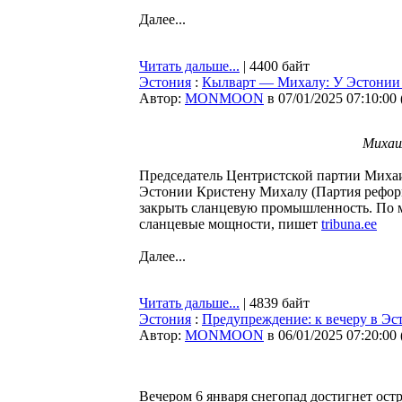
Далее...
Читать дальше...
| 4400 байт
Эстония
:
Кылварт — Михалу: У Эстонии 
Автор:
MONMOON
в 07/01/2025 07:10:00
Михаи
Председатель Центристской партии Миха
Эстонии Кристену Михалу (Партия реформ)
закрыть сланцевую промышленность. По 
сланцевые мощности, пишет
tribuna.ee
Далее...
Читать дальше...
| 4839 байт
Эстония
:
Предупреждение: к вечеру в Эс
Автор:
MONMOON
в 06/01/2025 07:20:00
Вечером 6 января снегопад достигнет остр