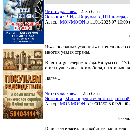
Читать дальше...
| 2185 байт
Эстония
:
В Ида-Вирумаа в ДТП пострадал
Автор:
MONMOON
в 11/01/2025 07:10:00
Из-за погодных условий - интенсивного с
многих уездах страны.
В пятницу вечером в Ида-Вирумаа на 136
столкнулись два автомобиля, в которых н
Далее...
Читать дальше...
| 1285 байт
Эстония
:
Минсоцдел изменит возрастной 
Автор:
MONMOON
в 10/01/2025 07:20:00
Иллюс
В повестке заседания кабинета министров