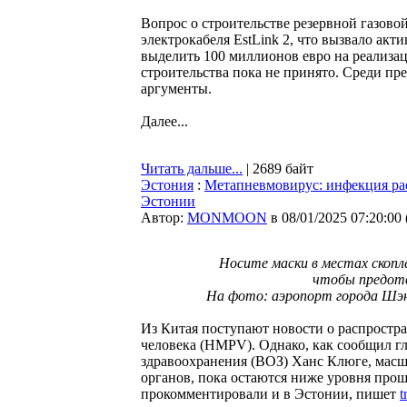
Вопрос о строительстве резервной газово
электрокабеля EstLink 2, что вызвало ак
выделить 100 миллионов евро на реализац
строительства пока не принято. Среди пр
аргументы.
Далее...
Читать дальше...
| 2689 байт
Эстония
:
Метапневмовирус: инфекция рас
Эстонии
Автор:
MONMOON
в 08/01/2025 07:20:00
Носите маски в местах скопл
чтобы предот
На фото: аэропорт города Шэн
Из Китая поступают новости о распрост
человека (HMPV). Однако, как сообщил г
здравоохранения (ВОЗ) Ханс Клюге, масш
органов, пока остаются ниже уровня про
прокомментировали и в Эстонии, пишет
t