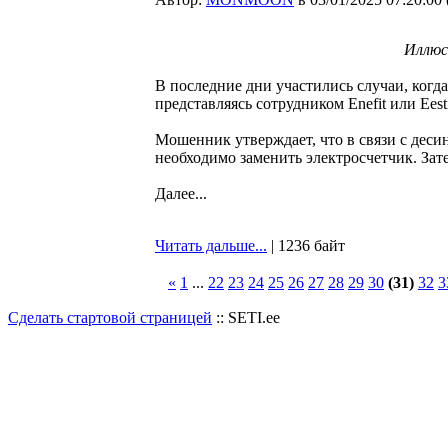
Иллюс
В последние дни участились случаи, когд
представляясь сотрудником Enefit или Eesti
Мошенник утверждает, что в связи с деси
необходимо заменить электросчетчик. Зате
Далее...
Читать дальше...
| 1236 байт
«
1
...
22
23
24
25
26
27
28
29
30
(31)
32
3
Сделать стартовой страницей
:: SETI.ee