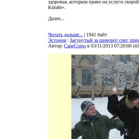
здоровья, которым право на услуги скоро
Kiirabi».
Далее...
Читать дальше...
| 1941 байт
Эстония
:
Засунутый за шиворот снег при
Автор:
CaneCorso
в 03/11/2013 07:20:00
(
4