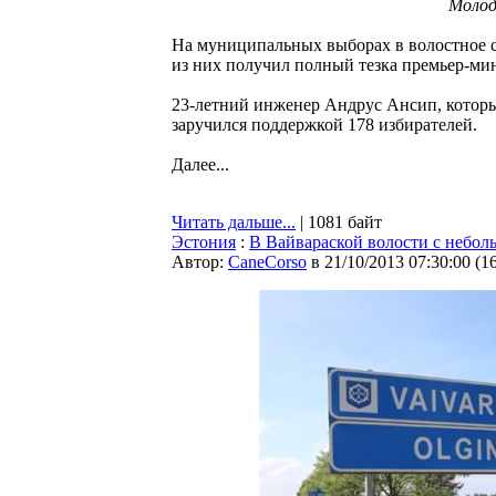
Молод
На муниципальных выборах в волостное с
из них получил полный тезка премьер-ми
23-летний инженер Андрус Ансип, котор
заручился поддержкой 178 избирателей.
Далее...
Читать дальше...
| 1081 байт
Эстония
:
В Вайвараской волости с небо
Автор:
CaneCorso
в 21/10/2013 07:30:00
(
1