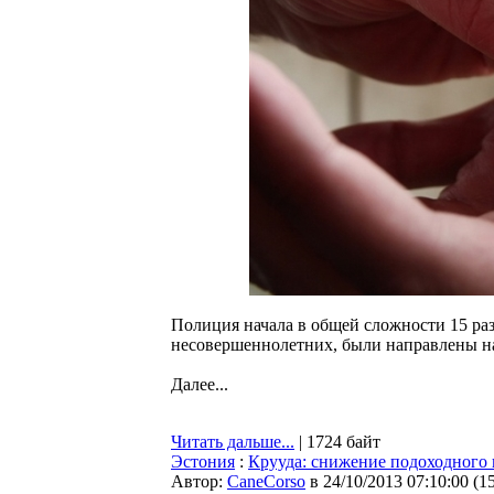
Полиция начала в общей сложности 15 разб
несовершеннолетних, были направлены н
Далее...
Читать дальше...
| 1724 байт
Эстония
:
Крууда: снижение подоходного 
Автор:
CaneCorso
в 24/10/2013 07:10:00
(
1