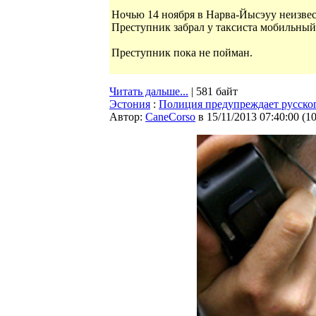
Ночью 14 ноября в Нарва-Йысэуу неизвес
Преступник забрал у таксиста мобильный 
Преступник пока не пойман.
Читать дальше...
| 581 байт
Эстония
:
Полиция предупреждает русск
Автор:
CaneCorso
в 15/11/2013 07:40:00
(
1