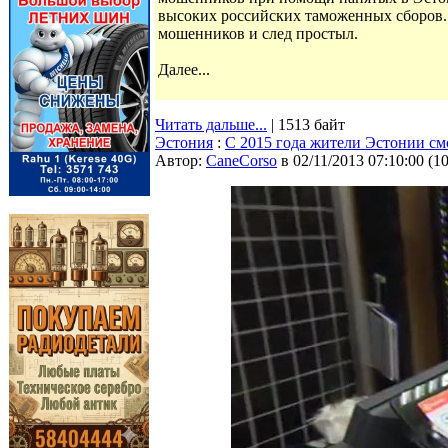
высоких российских таможенных сборов. 
мошенников и след простыл.
Далее...
Читать дальше...
| 1513 байт
Эстония
:
С 2015 года жители Эстонии см
Автор:
CaneCorso
в 02/11/2013 07:10:00
(
1