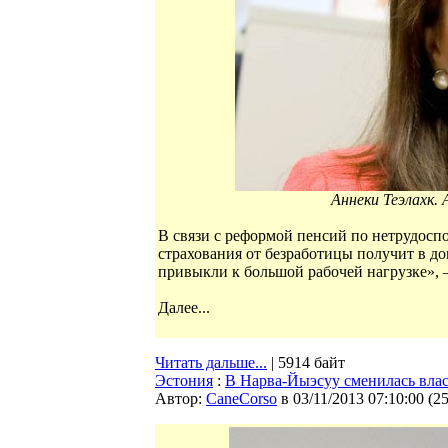
Аннеки Теэлахк.
В связи с реформой пенсий по нетрудосп
страхования от безработицы получит в д
привыкли к большой рабочей нагрузке», –
Далее...
Читать дальше...
| 5914 байт
Эстония
:
В Нарва-Йыэсуу сменилась влас
Автор:
CaneCorso
в 03/11/2013 07:10:00
(
2