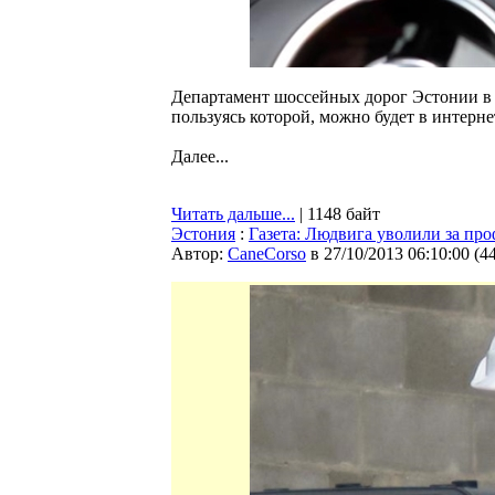
Департамент шоссейных дорог Эстонии в 
пользуясь которой, можно будет в интерн
Далее...
Читать дальше...
| 1148 байт
Эстония
:
Газета: Людвига уволили за пр
Автор:
CaneCorso
в 27/10/2013 06:10:00
(
4