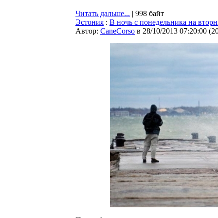
Читать дальше...
| 998 байт
Эстония
:
В ночь с понедельника на втор
Автор:
CaneCorso
в 28/10/2013 07:20:00
(
2