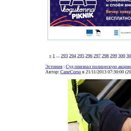
«
1
...
293
294
295
296
297
298
299
300
30
Эстония
:
Суд признал полицескую акцию
Автор:
CaneCorso
в 21/11/2013 07:30:00
(
2