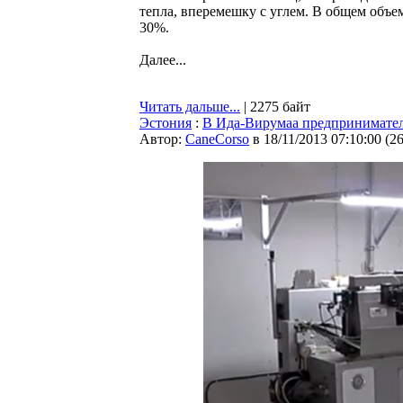
тепла, вперемешку с углем. В общем объем
30%.
Далее...
Читать дальше...
| 2275 байт
Эстония
:
В Ида-Вирумаа предпринимател
Автор:
CaneCorso
в 18/11/2013 07:10:00
(
2