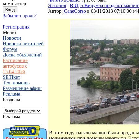
компьютер
Эстония
:
В Ида-Вирумаа продают машины
Автор:
CaneCorso
в 03/11/2013 07:10:00
(
4
Забыли пароль?
Регистрация
Меню
Новости
Новости читателей
Форум
Доска объявлений
Расписание
автобусов с
15.04.2026
SETIкет
Тех. помощь
Размещение афиш
Реклама
Разделы
Реклама
В этом году тысячи машин были проданы 
мошенников при помощи нанятых в Эстон