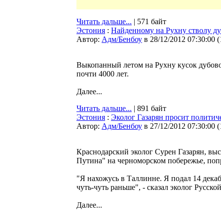
Читать дальше...
| 571 байт
Эстония
:
Найденному на Рухну стволу дуб
Автор:
Адм/Бенбоу
в 28/12/2012 07:30:00
(
Выкопанный летом на Рухну кусок дубовог
почти 4000 лет.
Далее...
Читать дальше...
| 891 байт
Эстония
:
Эколог Газарян просит политич
Автор:
Адм/Бенбоу
в 27/12/2012 07:30:00
(
Краснодарский эколог Сурен Газарян, выс
Путина" на черноморском побережье, поп
"Я нахожусь в Таллинне. Я подал 14 дека
чуть-чуть раньше", - сказал эколог Русско
Далее...