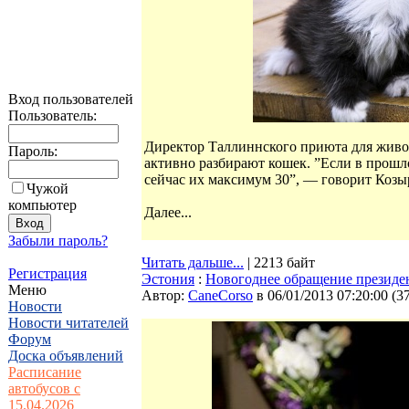
Вход пользователей
Пользователь:
Директор Таллиннского приюта для животн
Пароль:
активно разбирают кошек. ”Если в прошло
сейчас их максимум 30”, — говорит Козы
Чужой
компьютер
Далее...
Забыли пароль?
Читать дальше...
| 2213 байт
Регистрация
Эстония
:
Новогоднее обращение президе
Меню
Автор:
CaneCorso
в 06/01/2013 07:20:00
(
3
Новости
Новости читателей
Форум
Доска объявлений
Расписание
автобусов с
15.04.2026