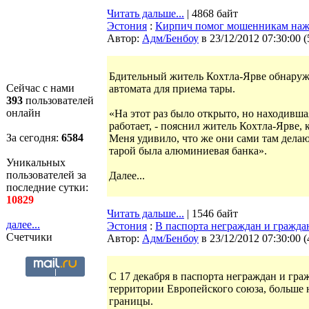
Читать дальше...
| 4868 байт
Эстония
:
Кирпич помог мошенникам нажи
Автор:
Адм/Бенбоу
в 23/12/2012 07:30:00
(
Бдительный житель Кохтла-Ярве обнаруж
Сейчас с нами
автомата для приема тары.
393
пользователей
онлайн
«На этот раз было открыто, но находивша
работает, - пояснил житель Кохтла-Ярве, 
За сегодня:
6584
Меня удивило, что же они сами там делают
тарой была алюминиевая банка».
Уникальных
пользователей за
Далее...
последние сутки:
10829
Читать дальше...
| 1546 байт
далее...
Эстония
:
В паспорта неграждан и гражда
Счетчики
Автор:
Адм/Бенбоу
в 23/12/2012 07:30:00
(
С 17 декабря в паспорта неграждан и гр
территории Европейского союза, больше 
границы.