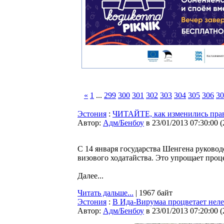
«
1
...
299
300
301
302
303
304
305
306
30
Эстония
:
ЧИТАЙТЕ, как изменились прав
Автор:
Адм/Бенбоу
в 23/01/2013 07:30:00
(
С 14 января государства Шенгенa руково
визового ходатайства. Это упрощает проц
Далее...
Читать дальше...
| 1967 байт
Эстония
:
В Ида-Вирумаа процветает неле
Автор:
Адм/Бенбоу
в 23/01/2013 07:20:00
(