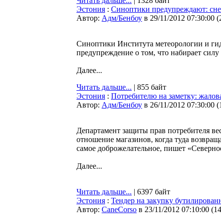
Читать дальше...
| 1328 байт
Эстония
:
Синоптики предупреждают: снег
Автор:
Адм/Бенбоу
в 29/11/2012 07:30:00
(
Синоптики Института метеорологии и гид
предупреждение о том, что набирает силу
Далее...
Читать дальше...
| 855 байт
Эстония
:
Потребителю на заметку: жалова
Автор:
Адм/Бенбоу
в 26/11/2012 07:30:00
(
Департамент защиты прав потребителя вес
отношение магазинов, когда туда возвраща
самое доброжелательное, пишет «Северно
Далее...
Читать дальше...
| 6397 байт
Эстония
:
Тендер на закупку бутилирован
Автор:
CaneCorso
в 23/11/2012 07:10:00
(
1