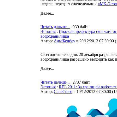
неделе, передает еженедельник
«МК-Эсто
Далее...
Читать дальше...
| 939 байт
Эстония
:
Идаская префектура смягчает ог
водохранилища
Автор:
Адм/Бенбоу
в 20/12/2012 07:30:00
(
С сегодняшнего дня, 20 декабря разрешен
водохранилища разрешено выходить как пе
Далее...
Читать дальше...
| 2737 байт
Эстония
:
REL 2011: За границей работае
Автор:
CaneCorso
в 19/12/2012 07:30:00
(
1