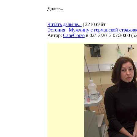
Далее...
Читать дальше...
| 3210 байт
Эстония
:
Мужчину с германской страховк
Автор:
CaneCorso
в 02/12/2012 07:30:00
(
5