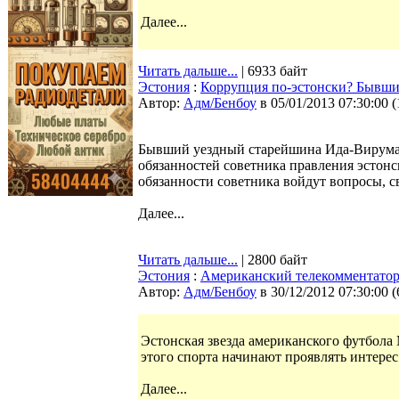
Далее...
Читать дальше...
| 6933 байт
Эстония
:
Коррупция по-эстонски? Бывший
Автор:
Адм/Бенбоу
в 05/01/2013 07:30:00
(
Бывший уездный старейшина Ида-Вирумаа
обязанностей советника правления эстонс
обязанности советника войдут вопросы, 
Далее...
Читать дальше...
| 2800 байт
Эстония
:
Американский телекомментато
Автор:
Адм/Бенбоу
в 30/12/2012 07:30:00
(
Эстонская звезда американского футбола
этого спорта начинают проявлять интерес
Далее...