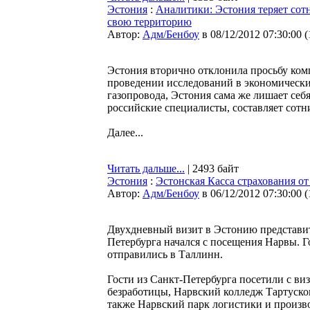
Эстония
:
Аналитики: Эстония теряет сотн
свою территорию
Автор:
Адм/Бенбоу
в 08/12/2012 07:30:00
(
Эстония вторично отклонила просьбу ком
проведении исследований в экономически
газопровода, Эстония сама же лишает себ
российские специалисты, составляет сотн
Далее...
Читать дальше...
| 2493 байт
Эстония
:
Эстонская Касса страхования о
Автор:
Адм/Бенбоу
в 06/12/2012 07:30:00
(
Двухдневный визит в Эстонию представит
Петербурга начался с посещения Нарвы. Г
отправились в Таллинн.
Гости из Санкт-Петербурга посетили с ви
безработицы, Нарвский колледж Тартуско
также Нарвский парк логистики и произво