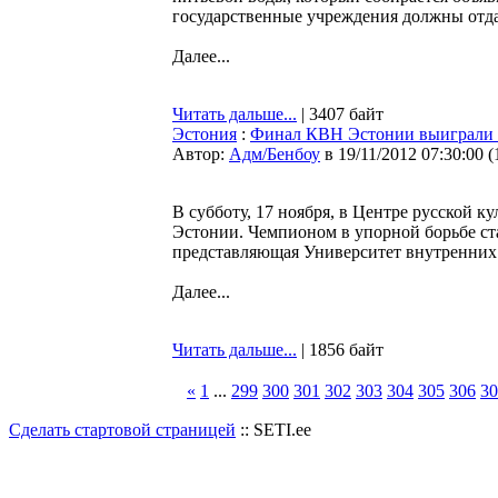
государственные учреждения должны отда
Далее...
Читать дальше...
| 3407 байт
Эстония
:
Финал КВН Эстонии выиграли 
Автор:
Адм/Бенбоу
в 19/11/2012 07:30:00
(
В субботу, 17 ноября, в Центре русской 
Эстонии. Чемпионом в упорной борьбе ст
представляющая Университет внутренних 
Далее...
Читать дальше...
| 1856 байт
«
1
...
299
300
301
302
303
304
305
306
30
Сделать стартовой страницей
:: SETI.ee