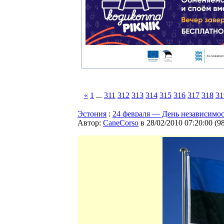
«
1
...
311
312
313
314
315
316
317
318
31
Эстония
:
24 февраля — День независимо
Автор:
CaneCorso
в 28/02/2010 07:20:00
(
9