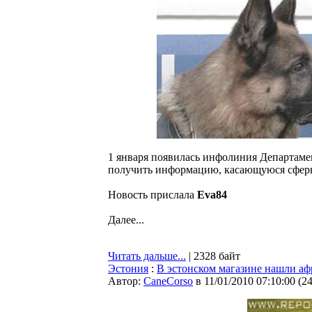
1 января появилась инфолиния Департаме
получить информацию, касающуюся сферы
Новость прислала
Eva84
Далее...
Читать дальше...
| 2328 байт
Эстония
:
В эстонском магазине нашли а
Автор:
CaneCorso
в 11/01/2010 07:10:00
(
2