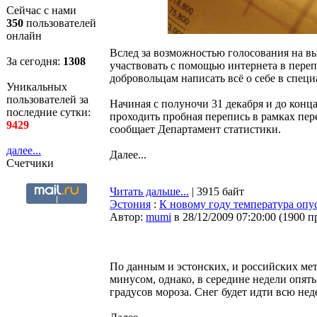
Сейчас с нами
350
пользователей
онлайн
Вслед за возможностью голосования на вы
За сегодня:
1309
участвовать с помощью интернета в переп
добровольцам написать всё о себе в специ
Уникальных
пользователей за
Начиная с полуночи 31 декабря и до конц
последние сутки:
проходить пробная перепись в рамках пер
9429
сообщает Департамент статистики.
далее...
Далее...
Счетчики
Читать дальше...
| 3915 байт
Эстония
:
К новому году температура опус
Автор:
mumi
в 28/12/2009 07:20:00
(
1900 п
По данным и эстонских, и российских мет
минусом, однако, в середине недели опят
градусов мороза. Снег будет идти всю не