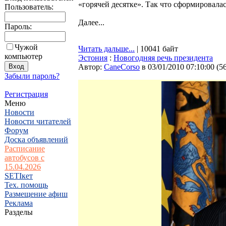
«горячей десятке». Так что сформировалас
Пользователь:
Далее...
Пароль:
Чужой
Читать дальше...
| 10041 байт
компьютер
Эстония
:
Новогодняя речь президента
Автор:
CaneCorso
в 03/01/2010 07:10:00
(
5
Забыли пароль?
Регистрация
Меню
Новости
Новости читателей
Форум
Доска объявлений
Расписание
автобусов с
15.04.2026
SETIкет
Тех. помощь
Размещение афиш
Реклама
Разделы