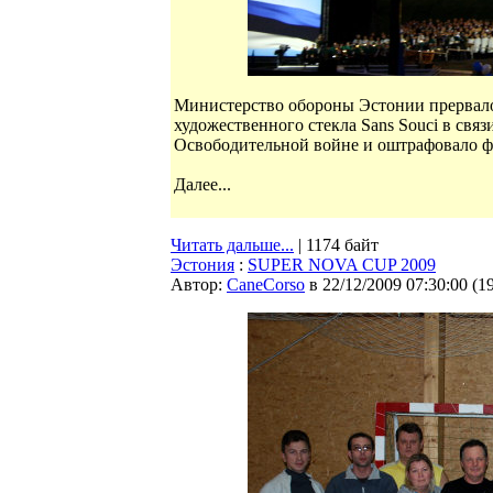
Министерство обороны Эстонии прервал
художественного стекла Sans Souci в свя
Освободительной войне и оштрафовало фи
Далее...
Читать дальше...
| 1174 байт
Эстония
:
SUPER NOVA CUP 2009
Автор:
CaneCorso
в 22/12/2009 07:30:00
(
1