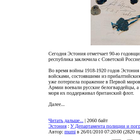
Сегодня Эстония отметчает 90-ю годовщи
республика заключила с Советской Россией
Во время войны 1918-1920 годов Эстония
войсками, состоявшими из прибалтийских
уже потерпела поражение в Первой миров
Армии воевали русские белогвардейцы, а 
моря их поддерживал британский флот.
Далее...
Читать дальше...
| 2060 байт
Эстония
:
У Департамента полиции и пог
Автор:
mumi
в 26/01/2010 07:20:00
(
2820 п