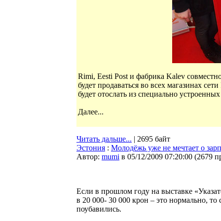
Rimi, Eesti Post и фабрика Kalev совмес
будет продаваться во всех магазинах сет
будет отослать из специально устроенных
Далее...
Читать дальше...
| 2695 байт
Эстония
:
Молодёжь уже не мечтает о зарп
Автор:
mumi
в 05/12/2009 07:20:00
(
2679 п
Если в прошлом году на выставке «Указате
в 20 000- 30 000 крон – это нормально, т
поубавились.