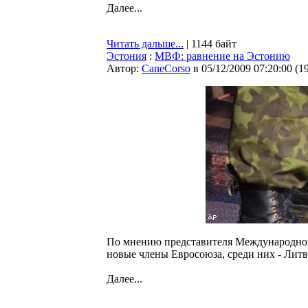
Далее...
Читать дальше...
| 1144 байт
Эстония
:
МВФ: равнение на Эстонию
Автор:
CaneCorso
в 05/12/2009 07:20:00
(
1
По мнению представителя Международного
новые члены Евросоюза, среди них - Литв
Далее...