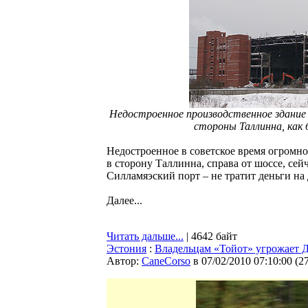
Недостроенное производственное здание
стороны Таллинна, как 
Недостроенное в советское время огромно
в сторону Таллинна, справа от шоссе, се
Силламяэский порт – не тратит деньги на 
Далее...
Читать дальше...
| 4642 байт
Эстония
:
Владельцам «Тойот» угрожает Д
Автор:
CaneCorso
в 07/02/2010 07:10:00
(
2