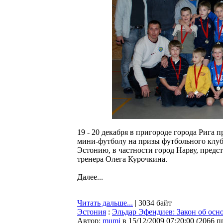
19 - 20 декабря в пригороде города Риг
мини-футболу на призы футбольного клу
Эстонию, в частности город Нарву, пре
тренера Олега Курочкина.
Далее...
Читать дальше...
| 3034 байт
Эстония
:
Эльдар Эфендиев: Закон об осно
Автор:
mumi
в 15/12/2009 07:20:00
(
2066 п