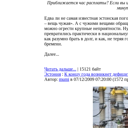
Приближается час расплаты? Если вы ис
минут
Едва ли не самая известная эстонская пого
– вещь чужая». А с чужими вещами обращат
можно огрести крупные неприятности. Ну
превратились практически в национальну
как разумно брать в долг, и как, не теря
бремени.
Далее...
Читать дальше...
| 15121 байт
Эстония
:
К концу года возникнет дефици
Автор:
mumi
в 07/12/2009 07:20:00
(
1572 п