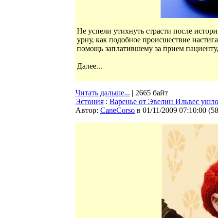
Не успели утихнуть страсти после истори
урну, как подобное происшествие настигае
помощь заплатившему за прием пациенту, 
Далее...
Читать дальше...
| 2665 байт
Эстония
:
Варенье от Эвелин Ильвес ушло
Автор:
CaneCorso
в 01/11/2009 07:10:00
(
5