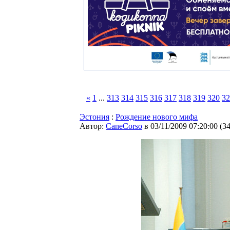
«
1
...
313
314
315
316
317
318
319
320
32
Эстония
:
Рождение нового мифа
Автор:
CaneCorso
в 03/11/2009 07:20:00
(
3