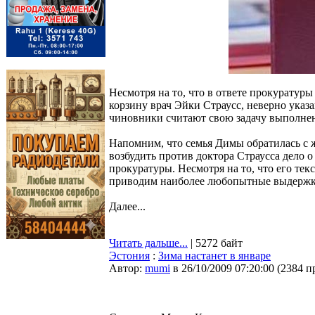
Несмотря на то, что в ответе прокуратур
корзину врач Эйки Страусс, неверно указ
чиновники считают свою задачу выполне
Напомним, что семья Димы обратилась с ж
возбудить против доктора Страусса дело о
прокуратуры. Несмотря на то, что его тек
приводим наиболее любопытные выдержки
Далее...
Читать дальше...
| 5272 байт
Эстония
:
Зима настанет в январе
Автор:
mumi
в 26/10/2009 07:20:00
(
2384 п