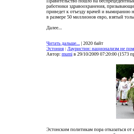
Правительство пошло на беспрецедентный 
работники здравоохранения, призывающи
приведет к отъезду врачей и вымиранию 
в размере 50 миллионов евро, взятый толь
Далее...
Читать дальше...
| 2020 байт
Эстония
:
Лауристин: национализм не по
Автор:
mumi
в 29/10/2009 07:20:00
(
1573 п
Эстонским политикам пора отказаться от 