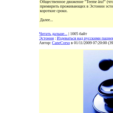
Общественное движение "Teeme ära!" (что
примирить проживающих в Эстонии эстонц
короткие сроки.
Далее...
Читать дальше...
| 1005 байт
Эстония
:
Издеваться над русскими пацие
Автор:
CaneCorso
в 01/11/2009 07:20:00
(
3