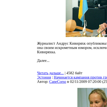
Журналист Андрус Кивиряхк опубликовал 
она своим искрометным юмором, исключи
Кивиряхка.
Далее...
Читать дальше...
| 4582 байт
Эстония
:
Начинается кампания против г
Автор:
CaneCorso
в 02/11/2009 07:20:00
(
2