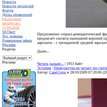
Новости
Новости читателей
Форум
Доска объявлений
Расписание
автобусов с
15.04.2026
SETIкет
Предложение социал-демократической фра
Тех. помощь
предлагает снизить нынешний верхний пр
Размещение афиш
зарплаты – с трехкратной средней зарплат
Реклама
Разделы
Далее...
Реклама
Читать дальше...
| 1953 байт
Эстония
:
Прокуратура не читает, но считае
Автор:
CaneCorso
в 28/10/2009 07:20:00
(
2