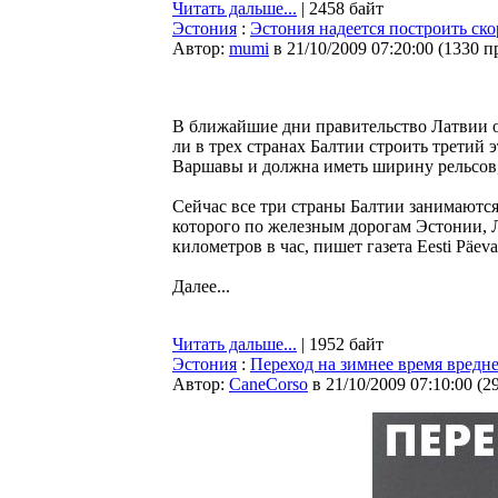
Читать дальше...
| 2458 байт
Эстония
:
Эстония надеется построить с
Автор:
mumi
в 21/10/2009 07:20:00
(
1330 п
В ближайшие дни правительство Латвии об
ли в трех странах Балтии строить третий э
Варшавы и должна иметь ширину рельсов
Сейчас все три страны Балтии занимаются 
которого по железным дорогам Эстонии, Л
километров в час, пишет газета Eesti Päeval
Далее...
Читать дальше...
| 1952 байт
Эстония
:
Переход на зимнее время вредне
Автор:
CaneCorso
в 21/10/2009 07:10:00
(
2