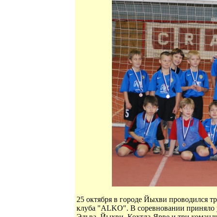
25 октября в городе Йыхви проводился 
клуба "ALKO". В соревновании приняло у
Эльва, Йыхви, Кохтла-Ярве и три команд