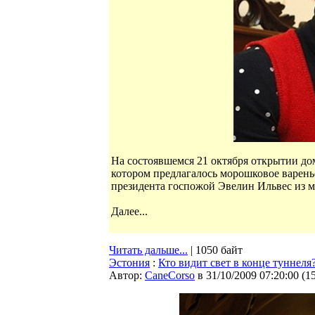
На состоявшемся 21 октября открытии дом
котором предлагалось морошковое варень
президента госпожой Эвелин Ильвес из м
Далее...
Читать дальше...
| 1050 байт
Эстония
:
Кто видит свет в конце туннеля
Автор:
CaneCorso
в 31/10/2009 07:20:00
(
1