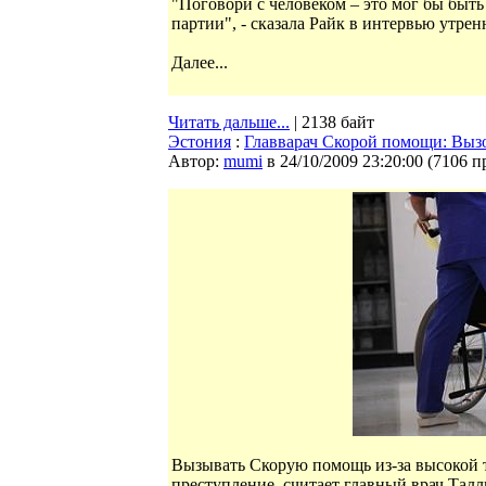
"Поговори с человеком – это мог бы быть 
партии", - сказала Райк в интервью утрен
Далее...
Читать дальше...
| 2138 байт
Эстония
:
Главварач Скорой помощи: Вызов
Автор:
mumi
в 24/10/2009 23:20:00
(
7106 п
Вызывать Скорую помощь из-за высокой т
преступление, считает главный врач Тал