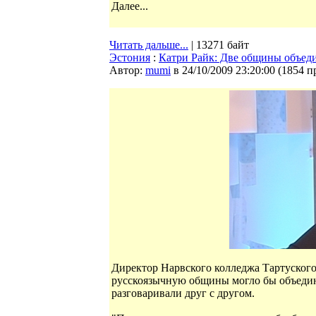
Далее...
Читать дальше...
| 13271 байт
Эстония
:
Катри Райк: Две общины объед
Автор:
mumi
в 24/10/2009 23:20:00
(
1854 п
Директор Нарвского колледжа Тартуского
русскоязычную общины могло бы объедин
разговаривали друг с другом.