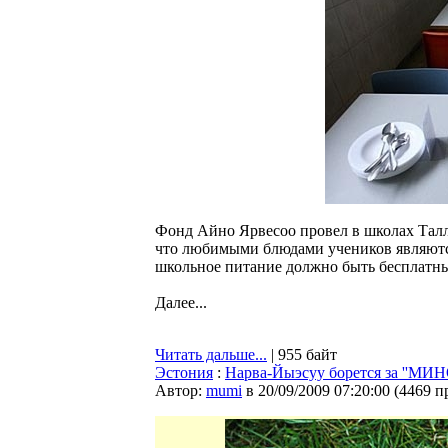
Фонд Айно Ярвесоо провел в школах Талл
что любимыми блюдами учеников являютс
школьное питание должно быть бесплатн
Далее...
Читать дальше...
| 955 байт
Эстония
:
Нарва-Йыэсуу борется за ''МИН
Автор:
mumi
в 20/09/2009 07:20:00
(
4469 п