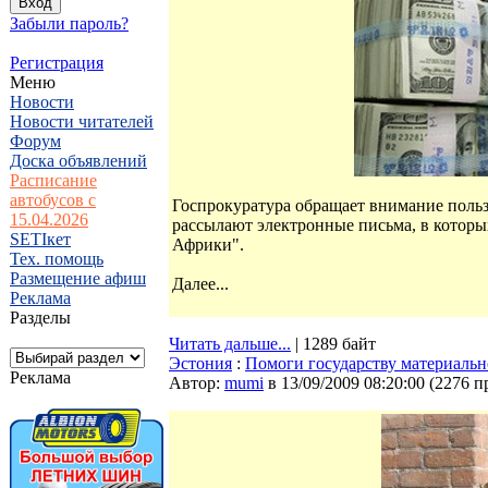
Забыли пароль?
Регистрация
Меню
Новости
Новости читателей
Форум
Доска объявлений
Расписание
автобусов с
Госпрокуратура обращает внимание польз
15.04.2026
рассылают электронные письма, в которы
SETIкет
Африки".
Тех. помощь
Размещение афиш
Далее...
Реклама
Разделы
Читать дальше...
| 1289 байт
Эстония
:
Помоги государству материальн
Реклама
Автор:
mumi
в 13/09/2009 08:20:00
(
2276 п