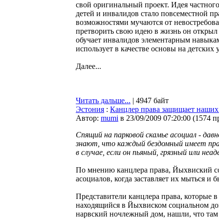
свой оригинальный проект. Идея частного
детей и инвалидов стало повсеместной пр
возможностями мучаются от невостребованн
претворить свою идею в жизнь он открыл 
обучает инвалидов элементарным навыкам 
использует в качестве основы на детских 
Далее...
Читать дальше...
| 4947 байт
Эстония
:
Канцлер права защищает наших
Автор:
mumi
в 23/09/2009 07:20:00
(
1574 п
Спящий на парковой скамье асоциал - давн
знают, что каждый бездомный имеет пра
в случае, если он пьяный, грязный или неа
По мнению канцлера права, Йыхвиский с
асоциалов, когда заставляет их мыться и 
Представители канцлера права, которые 
находящийся в Йыхвиском социальном до
нарвский ночлежный дом, нашли, что там