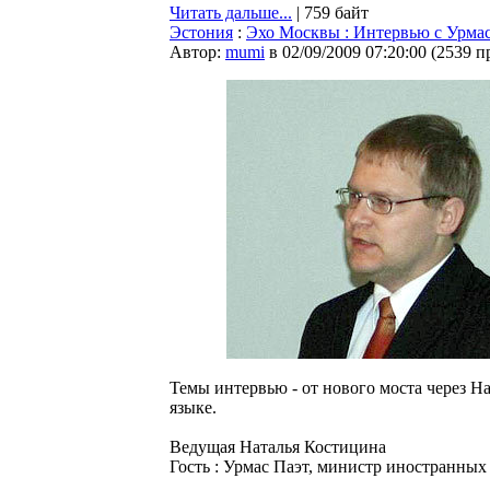
Читать дальше...
| 759 байт
Эстония
:
Эхо Москвы : Интервью с Урма
Автор:
mumi
в 02/09/2009 07:20:00
(
2539 п
Темы интервью - от нового моста через На
языке.
Ведущая Наталья Костицина
Гость : Урмас Паэт, министр иностранных