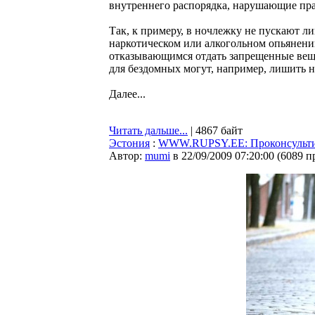
внутреннего распорядка, нарушающие пра
Так, к примеру, в ночлежку не пускают л
наркотическом или алкогольном опьянени
отказывающимся отдать запрещенные вещ
для бездомных могут, например, лишить н
Далее...
Читать дальше...
| 4867 байт
Эстония
:
WWW.RUPSY.EE: Проконсультир
Автор:
mumi
в 22/09/2009 07:20:00
(
6089 п