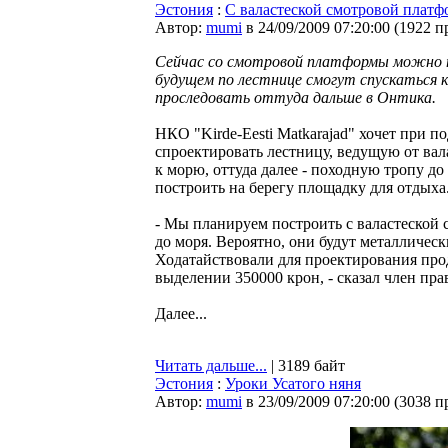
Эстония
:
С валастеской смотровой платф
Автор:
mumi
в 24/09/2009 07:20:00
(
1922 п
Сейчас со смотровой платформы можно п
будущем по лестнице смогут спускаться 
проследовать оттуда дальше в Онтика.
НКО "Kirde-Eesti Matkarajad" хочет при 
спроектировать лестницу, ведущую от ва
к морю, оттуда далее - походную тропу до
построить на берегу площадку для отдыха
- Мы планируем построить с валастеской
до моря. Вероятно, они будут металлическ
Ходатайствовали для проектирования про
выделении 350000 крон, - сказал член пра
Далее...
Читать дальше...
| 3189 байт
Эстония
:
Уроки Усатого няня
Автор:
mumi
в 23/09/2009 07:20:00
(
3038 п