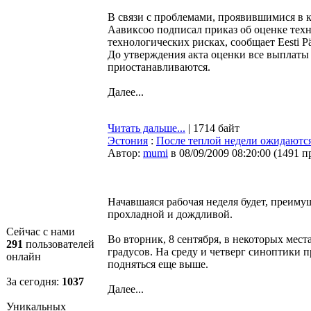
В связи с проблемами, проявившимися в
Аавиксоо подписал приказ об оценке тех
технологических рисках, сообщает Eesti Pä
До утверждения акта оценки все выплаты
приостанавливаются.
Далее...
Читать дальше...
| 1714 байт
Эстония
:
После теплой недели ожидаютс
Автор:
mumi
в 08/09/2009 08:20:00
(
1491 п
Начавшаяся рабочая неделя будет, преиму
прохладной и дождливой.
Сейчас с нами
Во вторник, 8 сентября, в некоторых мест
291
пользователей
градусов. На среду и четверг синоптики 
онлайн
подняться еще выше.
За сегодня:
1037
Далее...
Уникальных