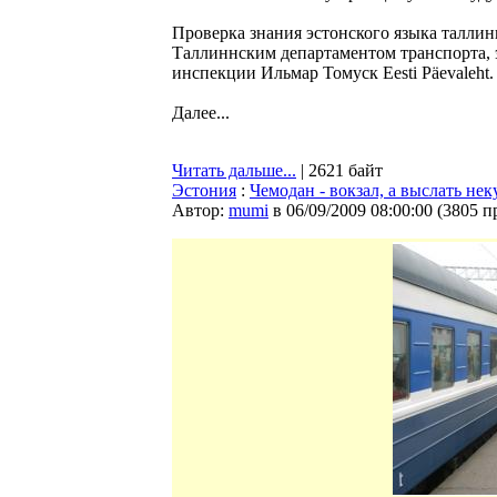
Проверка знания эстонского языка таллин
Таллиннским департаментом транспорта, э
инспекции Ильмар Томуск Eesti Päevaleht.
Далее...
Читать дальше...
| 2621 байт
Эстония
:
Чемодан - вокзал, а выслать нек
Автор:
mumi
в 06/09/2009 08:00:00
(
3805 п