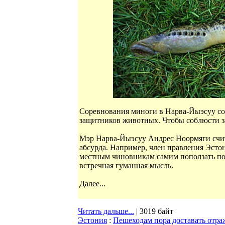
Соревнования миноги в Нарва-Йыэсуу сос
защитников животных. Чтобы соблюсти з
Мэр Нарва-Йыэсуу Андрес Ноормяги счит
абсурда. Например, член правления Эст
местным чиновникам самим поползать по 
встречная гуманная мысль.
Далее...
Читать дальше...
| 3019 байт
Эстония
:
Пешеходам пора доставать отра