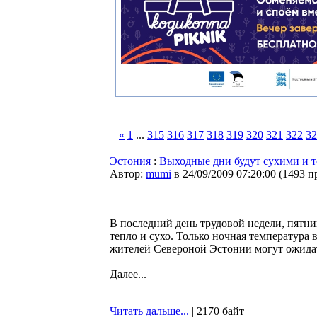
«
1
...
315
316
317
318
319
320
321
322
32
Эстония
:
Выходные дни будут сухими и т
Автор:
mumi
в 24/09/2009 07:20:00
(
1493 п
В последний день трудовой недели, пятни
тепло и сухо. Только ночная температура 
жителей Североной Эстонии могут ожидат
Далее...
Читать дальше...
| 2170 байт