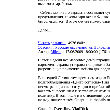
высокого заработка.
- Сейчас моя нетто-зарплата составляет с
представления, каковы зарплаты в Финлянд
бы согласилась. В этом случае можно бы
Далее...
Читать дальше...
| 4936 байт
Эстония
:
Русские наступают на Прибалт
Автор:
Milena
в 17/06/2009 18:00:00
(
1761 
С этой недели все массовые демонстраци
парламент страны утвердил поправки в З
разрешающие применять войска для подав
В соседней Латвии тем временем мэром Р
политобъединения «Центр согласия» Нил 
несмотря на разные ситуации в прибалтий
воевать с населением и заставит их изм
политику. В том числе и в отношении рус
пользу, пишет Артём Опарин на rbcdaily.ru
Спасибо
ZveroBoy
,
VladDick