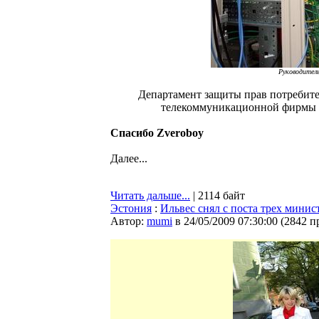
Руководител
Департамент защиты прав потребите
телекоммуникационной фирмы St
Спасибо Zveroboy
Далее...
Читать дальше...
| 2114 байт
Эстония
:
Ильвес снял с поста трех минис
Автор:
mumi
в 24/05/2009 07:30:00
(
2842 п