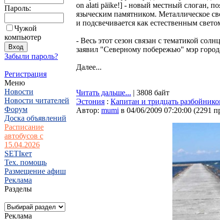
on alati päike!] - новый местный слоган,
Пароль:
языческим памятником. Металлическое св
и подсвечивается как естественным светом
Чужой
компьютер
- Весь этот сезон связан с тематикой солн
заявил "Северному побережью" мэр город
Забыли пароль?
Далее...
Регистрация
Меню
Новости
Читать дальше...
| 3808 байт
Новости читателей
Эстония
:
Капитан и тридцать разбойнико
Форум
Автор:
mumi
в 04/06/2009 07:20:00
(
2291 п
Доска объявлений
Расписание
автобусов с
15.04.2026
SETIкет
Тех. помощь
Размещение афиш
Реклама
Разделы
Реклама