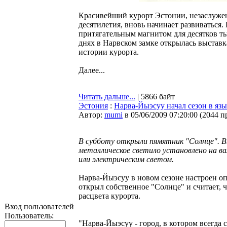
Красивейший курорт Эстонии, незаслуже
десятилетия, вновь начинает развиваться.
притягательным магнитом для десятков ты
днях в Нарвском замке открылась выставк
истории курорта.
Далее...
Читать дальше...
| 5866 байт
Эстония
:
Нарва-Йыэсуу начал сезон в яз
Автор:
mumi
в 05/06/2009 07:20:00
(
2044 п
В субботу открыли пямятник "Солнце". 
металлическое светило установлено на в
или электрическим светом.
Нарва-Йыэсуу в новом сезоне настроен о
открыл собственное "Солнце" и считает, 
расцвета курорта.
Вход пользователей
Пользователь:
"Нарва-Йыэсуу - город, в котором всегда св