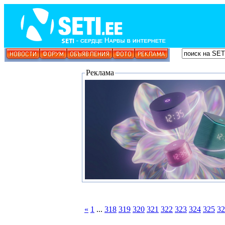
Реклама
«
1
...
318
319
320
321
322
323
324
325
32