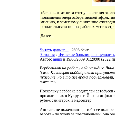
«Зеленые» хотят за счет увеличения эко
повышения энергосберегающей эффективн
мнению, к заметному снижению ежегодных
создать тысячи новых рабочих мест в ст
Далее...
Читать дальше...
| 2606 байт
Эстония
:
Финские больницы нацелились 
Автор:
mumi
в 19/06/2009 01:20:00
(
2322 п
Вербовщики на работу в Финляндию Лийа К
Эмма Килпиярви подбадривали присутст
чужбине, но в то же время подчеркивали,
взвесить.
Поскольку вербовка водителей автобусов 
проходивших в Кукрузе и Йыхви инфоднях
рубеж санитарок и медсестер.
Аннели, не пожелавшая, чтобы ее полное и
работа - по уходу за престарелыми, она 