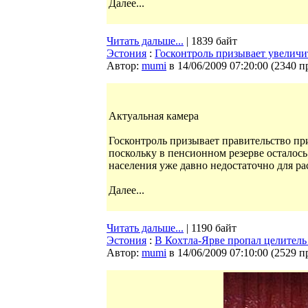
Далее...
Читать дальше...
| 1839 байт
Эстония
:
Госконтроль призывает увеличи
Автор:
mumi
в 14/06/2009 07:20:00
(
2340 п
Актуальная камера
Госконтроль призывает правительство пр
поскольку в пенсионном резерве осталось
населения уже давно недостаточно для ра
Далее...
Читать дальше...
| 1190 байт
Эстония
:
В Кохтла-Ярве пропал целител
Автор:
mumi
в 14/06/2009 07:10:00
(
2529 п