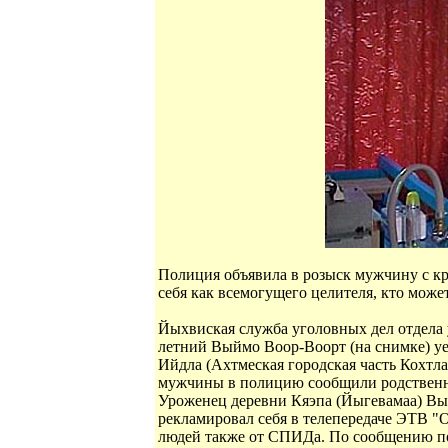
Полиция объявила в розыск мужчину с 
себя как всемогущего целителя, кто мож
Йыхвиская служба уголовных дел отдела 
летний Выймо Воор-Воорт (на снимке) уе
Ийдла (Ахтмеская городская часть Кохтла
мужчины в полицию сообщили родствен
Уроженец деревни Кяэпа (Йыгевамаа) Вый
рекламировал себя в телепередаче ЭТВ "
людей также от СПИДа. По сообщению по