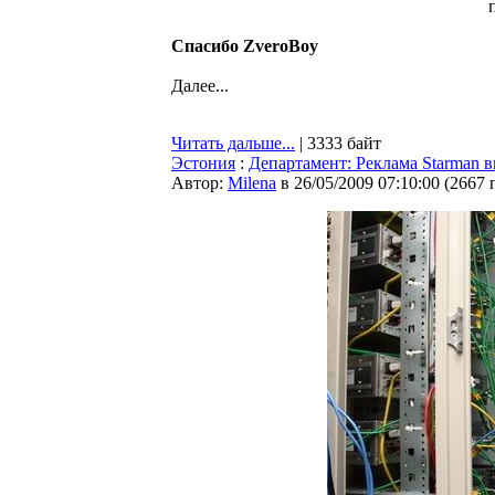
Спасибо ZveroBoy
Далее...
Читать дальше...
| 3333 байт
Эстония
:
Департамент: Реклама Starman 
Автор:
Milena
в 26/05/2009 07:10:00
(
2667 