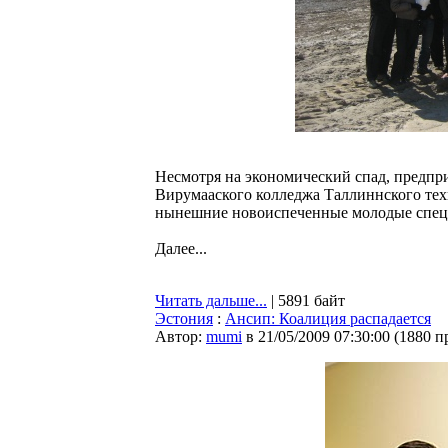
Несмотря на экономический спад, предпр
Вирумааского колледжа Таллиннского техн
нынешние новоиспеченные молодые специ
Далее...
Читать дальше...
| 5891 байт
Эстония
:
Ансип: Коалиция распадается
Автор:
mumi
в 21/05/2009 07:30:00
(
1880 п