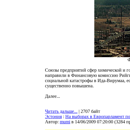
Ф
Союзы предприятий сфер химической и г
направили в Финансовую комиссию Рийги
социальной катастрофы в Ида-Вирумаа, ес
существенно повышена.
Далее...
Читать дальше...
| 2707 байт
Эстония
:
На выборах в Европарламент по
Автор:
mumi
в 14/06/2009 07:20:00
(
3284 п