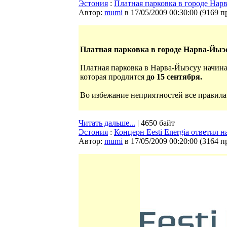
Эстония
:
Платная парковка в городе Нар
Автор:
mumi
в 17/05/2009 00:30:00
(
9169 п
Платная парковка в городе Нарва-Йыэ
Платная парковка в Нарва-Йыэсуу начина
которая продлится
до 15 сентября.
Во избежание неприятностей все правила 
Читать дальше...
| 4650 байт
Эстония
:
Концерн Eesti Energia ответил 
Автор:
mumi
в 17/05/2009 00:20:00
(
3164 п