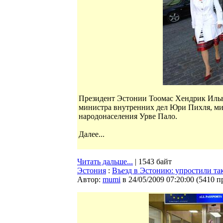
Президент Эстонии Тоомас Хендрик Ильвес
министра внутренних дел Юри Пихля, ми
народонаселения Урве Пало.
Далее...
Читать дальше...
| 1543 байт
Эстония
:
Въезд в Эстонию: упростили так,
Автор:
mumi
в 24/05/2009 07:20:00
(
5410 п