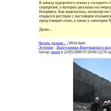
К началу курортного сезона у соседнего 
сюрпризов, о которых рассказал на очер
Ноормяги. Как выяснилось, несмотря ни на
открылся ресторан с настоящим итальянс
предстоящий сезон, а также у санатория 
Далее...
Читать дальше...
| 9934 байт
Эстония
:
Выпускники Вирумааского колл
Автор:
mumi
в 22/05/2009 07:20:00
(
2276 п