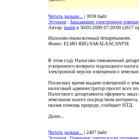
Читать дальше...
| 3939 байт
Эстония
:
Заказавшие электронное извеще
Автор:
mumi
в 30/01/2009 07:20:00
(
2617 п
Налогово-таможенный департамент.
Фото: ELMO RIIG/SAKALA/SCANPIX
В этом году Налогово-таможенный депар
ускоренного возврата подоходного налога 
электронной версии извещения о земельно
Поскольку время выдачи извещений о зем
налоговый администратор просит всех по
Налогового департамента оформить заказ
земельном налоге посредством интернета,
оказав помощь природе, сообщает НТД.
Далее...
Читать дальше...
| 2407 байт
Эстония
:
Гимназия: учиться или отсижив