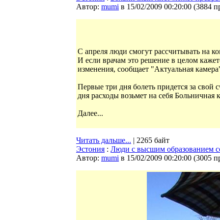
Автор:
mumi
в 15/02/2009 00:20:00
(
3884 п
С апреля люди смогут рассчитывать на к
И если врачам это решение в целом каже
изменения, сообщает "Актуальная камера
Первые три дня болеть придется за свой с
дня расходы возьмет на себя Больничная к
Далее...
Читать дальше...
| 2265 байт
Эстония
:
Люди с высшим образованием с
Автор:
mumi
в 15/02/2009 00:20:00
(
3005 п