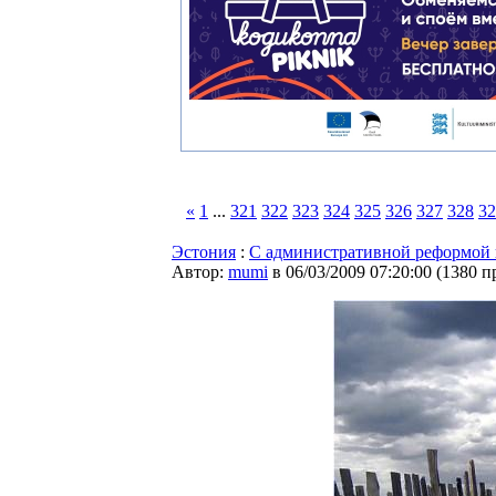
«
1
...
321
322
323
324
325
326
327
328
32
Эстония
:
С административной реформой 
Автор:
mumi
в 06/03/2009 07:20:00
(
1380 п