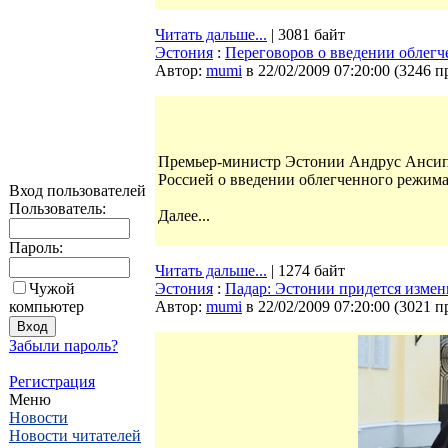
Читать дальше...
| 3081 байт
Эстония
:
Переговоров о введении облегч
Автор:
mumi
в 22/02/2009 07:20:00
(
3246 п
Премьер-министр Эстонии Андрус Ансип з
Россией о введении облегченного режим
Вход пользователей
Пользователь:
Далее...
Пароль:
Читать дальше...
| 1274 байт
Чужой
Эстония
:
Падар: Эстонии придется измен
компьютер
Автор:
mumi
в 22/02/2009 07:20:00
(
3021 п
Забыли пароль?
Регистрация
Меню
Новости
Новости читателей