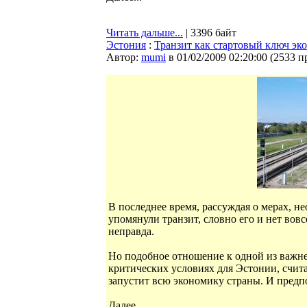
Читать дальше...
| 3396 байт
Эстония
:
Транзит как стартовый ключ эк
Автор:
mumi
в 01/02/2009 02:20:00
(
2533 п
В последнее время, рассуждая о мерах, н
упомянули транзит, словно его и нет вовс
неправда.
Но подобное отношение к одной из важн
критических условиях для Эстонии, счит
запустит всю экономику страны. И предпо
Далее...