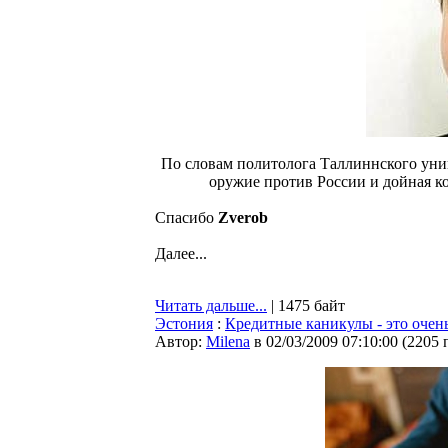
По словам политолога Таллиннского уни
оружие против России и дойная ко
Спасибо
Zverob
Далее...
Читать дальше...
| 1475 байт
Эстония
:
Кредитные каникулы - это очен
Автор:
Milena
в 02/03/2009 07:10:00
(
2205 