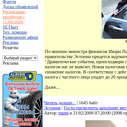
Форум
Доска объявлений
Расписание
автобусов с
15.04.2026
SETIкет
Тех. помощь
Размещение афиш
Ф
Реклама
Разделы
По мнению министра финансов Ивари Пад
правительству Эстонии придется задумать
"Драматические события, происходящие п
Реклама
налогов нас не вывезет. Новая налоговая 
снижение налогов. В соответствии с дей
налога с частного лица упадет до 20 проце
Далее...
Читать дальше...
| 1645 байт
Эстония
:
Гости президента заполонят ме
Автор:
mumi
в 21/02/2009 07:20:00
(
2098 п