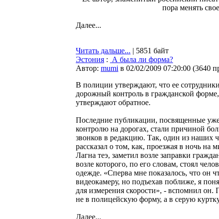
пора менять сво
Далее...
Читать дальше...
| 5851 байт
Эстония
:
А была ли форма?
Автор:
mumi
в 02/02/2009 07:20:00
(
3640 п
В полиции утверждают, что ее сотрудники
дорожный контроль в гражданской форме
утверждают обратное.
Последние публикации, посвященные уж
контролю на дорогах, стали причиной бо
звонков в редакцию. Так, один из наших 
рассказал о том, как, проезжая в ночь на
Лагна теэ, заметил возле заправки гражда
возле которого, по его словам, стоял чело
одежде. «Сперва мне показалось, что он ч
видеокамеру, но подъехав поближе, я поня
для измерения скорости», - вспомнил он. 
не в полицейскую форму, а в серую куртк
Далее...