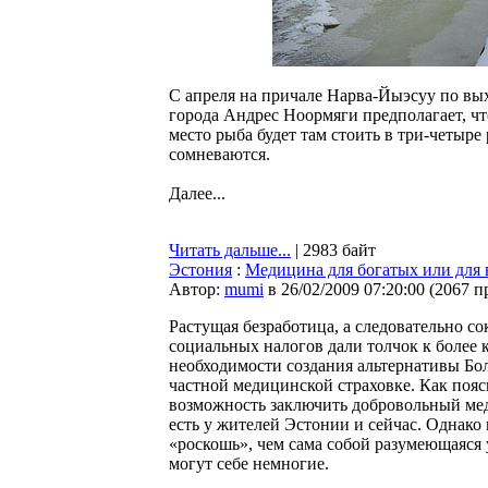
С апреля на причале Нарва-Йыэсуу по вых
города Андрес Ноормяги предполагает, чт
место рыба будет там стоить в три-четыре
сомневаются.
Далее...
Читать дальше...
| 2983 байт
Эстония
:
Медицина для богатых или для 
Автор:
mumi
в 26/02/2009 07:20:00
(
2067 п
Растущая безработица, а следовательно с
социальных налогов дали толчок к более
необходимости создания альтернативы Бол
частной медицинской страховке. Как поя
возможность заключить добровольный ме
есть у жителей Эстонии и сейчас. Однако н
«роскошь», чем сама собой разумеющаяся 
могут себе немногие.