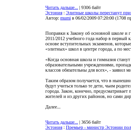
Читать дальше...
| 9306 байт
Эстония
:
Элитные школы перестанут при
Автор:
mumi
в 06/02/2009 07:20:00
(
1708 п
Поправки к Закону об основной школе и г
2011/2012 учебного года набор в первый к
основе вступительных экзаменов, которые
«элитных» школ в центре города, а по мес
«Когда основная школа и гимназия стану
образовательными учреждениями, пропаде
классов обязательны для всех», - заявил 
Таким образом получается, что в нынешн
будут учиться только те дети, чьим родит
города. Закон, конечно, предусматривает
жителей и из других районов, но сами ди
Далее...
Читать дальше...
| 3656 байт
Эстония
:
Премьер - министр Эстонии пол