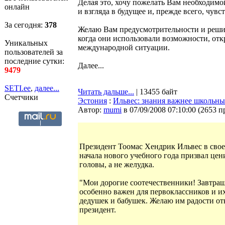
Делая это, хочу пожелать Вам необходимой
онлайн
и взгляда в будущее и, прежде всего, чувс
За сегодня:
378
Желаю Вам предусмотрительности и решим
когда они использовали возможности, от
Уникальных
международной ситуации.
пользователей за
последние сутки:
Далее...
9479
SETI.ee
,
далее...
Читать дальше...
| 13455 байт
Счетчики
Эстония
:
Ильвес: знания важнее школьны
Автор:
mumi
в 07/09/2008 07:10:00
(
2653 п
Президент Тоомас Хендрик Ильвес в сво
начала нового учебного года призвал це
головы, а не желудка.
"Мои дорогие соотечественники! Завтра
особенно важен для первоклассников и их
дедушек и бабушек. Желаю им радости отк
президент.