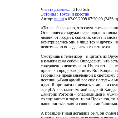
Читать дальше...
| 3160 байт
Эстония
:
Трусы и крестик
Автор:
mumi
в 02/09/2008 07:20:00
(
2456 п
«Теперь было ясно, что случилось со свин
Оставшиеся снаружи переводили взгляды 
людям, от людей к свиньям, снова и снова
всматривались они в лица тех и других, н
невозможно определить, кто есть кто».
Смотришь в телевизор – и цитата из Оруэ
в памяти сама собой. Определить, кто есть
совершенно невозможно. Ну, то есть – вн
признаки вроде как разные. Вот Кондолиз
героиня не предназначенной к светскому
песенки («Ваш армий все еще не тут – а м
идут! Я пригласил вмешаться мир – и ску
эфир! А в остальном, мой сладкий Кандали
Дмитрий Рогозин – бледнолицый и мужчин
то еще влезет в экран то ли Проханов, то 
наши чистые ставни слюнявыми бивнями.
А президент наш догадлив был, он сумел 
митинг, где решительно выступил против 