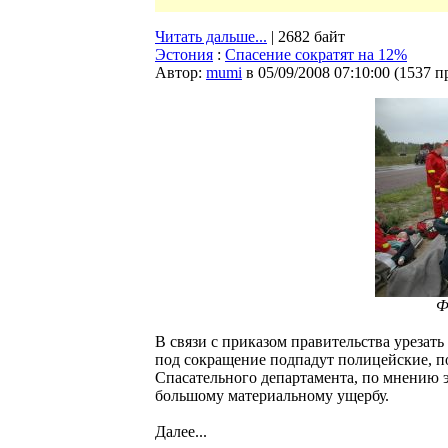
Читать дальше...
| 2682 байт
Эстония
:
Спасение сократят на 12%
Автор:
mumi
в 05/09/2008 07:10:00
(
1537 п
Ф
В связи с приказом правительства урезат
под сокращение подпадут полицейские, п
Спасательного департамента, по мнению 
большому материальному ущербу.
Далее...