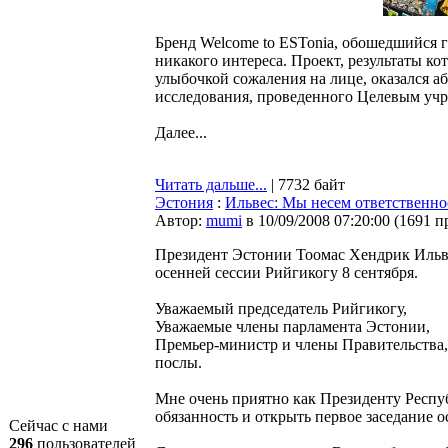
Бренд Welcome to ESTonia, обошедшийся г
никакого интереса. Проект, результаты к
улыбочкой сожаления на лице, оказался 
исследования, проведенного Целевым учр
Далее...
Читать дальше...
| 7732 байт
Эстония
:
Ильвес: Мы несем ответственнос
Автор:
mumi
в 10/09/2008 07:20:00
(
1691 п
Президент Эстонии Тоомас Хендрик Ильв
осенней сессии Рийгикогу 8 сентября.
Уважаемый председатель Рийгикогу,
Уважаемые члены парламента Эстонии,
Премьер-министр и члены Правительства,
послы.
Мне очень приятно как Президенту Респ
обязанность и открыть первое заседание о
Сейчас с нами
296
пользователей