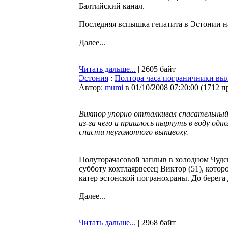
Балтийский канал.
Последняя вспышка гепатита в Эстонии на
Далее...
Читать дальше...
| 2605 байт
Эстония
:
Полтора часа пограничники вы
Автор:
mumi
в 01/10/2008 07:20:00
(
1712 п
Виктор упорно отталкивал спасательный 
из-за чего и пришлось нырнуть в воду од
спасти неугомонного выпивоху.
Полуторачасовой заплыв в холодном Чуд
субботу кохтлаярвесец Виктор (51), кот
катер эстонской погранохраны. До берега
Далее...
Читать дальше...
| 2968 байт