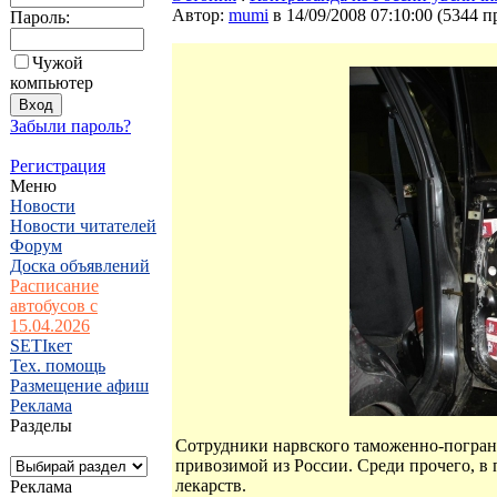
Автор:
mumi
в 14/09/2008 07:10:00
(
5344 п
Пароль:
Чужой
компьютер
Забыли пароль?
Регистрация
Меню
Новости
Новости читателей
Форум
Доска объявлений
Расписание
автобусов с
15.04.2026
SETIкет
Тех. помощь
Размещение афиш
Реклама
Разделы
Сотрудники нарвского таможенно-погран
привозимой из России. Среди прочего, в 
лекарств.
Реклама