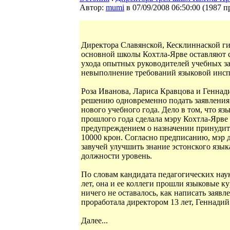
Автор:
mumi
в 07/09/2008 06:50:00
(
1987 п
Директора Славянской, Кесклиннаской ги
основной школы Кохтла-Ярве оставляют 
ухода опытных руководителей учебных за
невыполнение требований языковой инсп
Роза Иванова, Лариса Кравцова и Геннад
решению одновременно подать заявления 
нового учебного года. Дело в том, что яз
прошлого года сделала мэру Кохтла-Ярве
предупреждением о назначении принудит
10000 крон. Согласно предписанию, мэр д
завучей улучшить знание эстонского языка
должности уровень.
По словам кандидата педагогических нау
лет, она и ее коллеги прошли языковые к
ничего не оставалось, как написать заяв
проработала директором 13 лет, Геннадий Б
Далее...