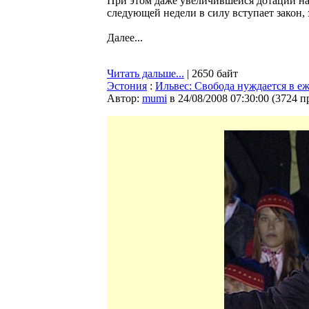
При этом даже увеличившейся дотации на н
следующей недели в силу вступает закон,
Далее...
Читать дальше...
| 2650 байт
Эстония
:
Ильвес: Свобода нуждается в е
Автор:
mumi
в 24/08/2008 07:30:00
(
3724 п