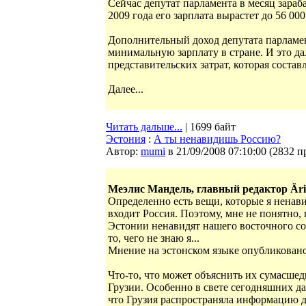
Сейчас депутат парламента в месяц зарабат
2009 года его зарплата вырастет до 56 000
Дополнительный доход депутата парламен
минимальную зарплату в стране. И это д
представительских затрат, которая составл
Далее...
Читать дальше...
| 1699 байт
Эстония
:
А ты ненавидишь Россию?
Автор:
mumi
в 21/09/2008 07:10:00
(
2832 п
Меэлис Мандель, главный редактор Äri
Определенно есть вещи, которые я ненави
входит Россия. Поэтому, мне не понятно
Эстонии ненавидят нашего восточного со
то, чего не знаю я...
Мнение на эстонском языке опубликовано
Что-то, что может объяснить их сумасше
Грузии. Особенно в свете сегодняшних да
что Грузия распространяла информацию