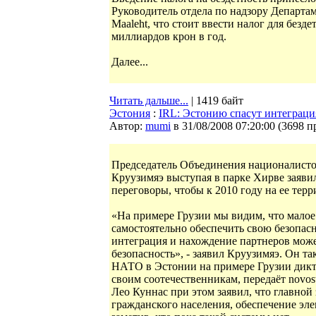
Руководитель отдела по надзору Департам
Maaleht, что стоит ввести налог для безд
миллиардов крон в год.
Далее...
Читать дальше...
| 1419 байт
Эстония
:
IRL: Эстонию спасут интеграц
Автор:
mumi
в 31/08/2008 07:20:00
(
3698 п
Председатель Объединения националисто
Круузимяэ выступая в парке Хирве заявил
переговоры, чтобы к 2010 году на ее те
«На примере Грузии мы видим, что малое 
самостоятельно обеспечить свою безопас
интеграция и нахождение партнеров мож
безопасность», - заявил Круузимяэ. Он та
НАТО в Эстонии на примере Грузии дик
своим соотечественникам, передаёт novost
Лео Куннас при этом заявил, что главной
гражданского населения, обеспечение эле