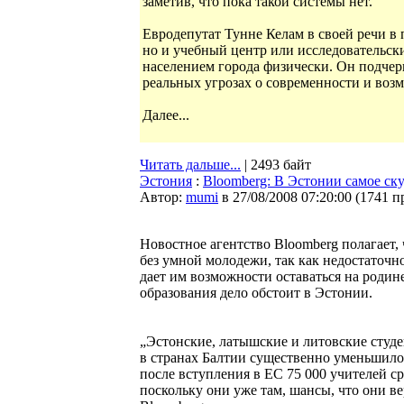
заметив, что пока такой системы нет.
Евродепутат Тунне Келам в своей речи в
но и учебный центр или исследовательски
населением города физически. Он подчерк
реальных угрозах о современности и возм
Далее...
Читать дальше...
| 2493 байт
Эстония
:
Bloomberg: В Эстонии самое ск
Автор:
mumi
в 27/08/2008 07:20:00
(
1741 п
Новостное агентство Bloomberg полагает, 
без умной молодежи, так как недостаточн
дает им возможности оставаться на родин
образования дело обстоит в Эстонии.
„Эстонские, латышские и литовские студ
в странах Балтии существенно уменьшило
после вступления в ЕС 75 000 учителей ср
поскольку они уже там, шансы, что они в