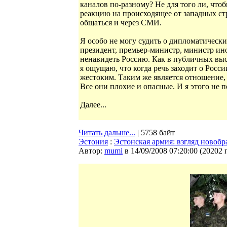
каналов по-разному? Не для того ли, что
реакцию на происходящее от западных с
общаться и через СМИ.
Я особо не могу судить о дипломатически
президент, премьер-министр, министр и
ненавидеть Россию. Как в публичных выст
я ощущаю, что когда речь заходит о Росси
жестоким. Таким же является отношение,
Все они плохие и опасные. И я этого н
Далее...
Читать дальше...
| 5758 байт
Эстония
:
Эстонская армия: взгляд новобр
Автор:
mumi
в 14/09/2008 07:20:00
(
20202 