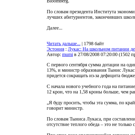
Bloomberg.
По словам президента Института эконом
лучших абитуриентов, закончивших школы
Далее...
Читать дальше...
| 1798 байт
Эстония
:
Лукас: На школьном питании де
Автор:
mumi
в 27/08/2008 07:20:00
(
1502 п
С первого сентября сумма дотации на оди
13%, и министр образования Тынис Лукас н
придется сокращать из-за дефицита бюдже
С начала нового учебного года на питани
12 крон, что на 1,58 кроны больше, чем р
„Я буду просить, чтобы эта сумма, по край
говорит министр.
По словам Тыниса Лукаса, при составлени
отсутствие теплого обеда – это не только