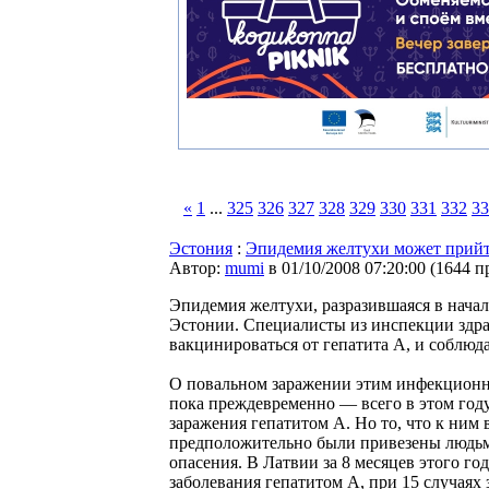
«
1
...
325
326
327
328
329
330
331
332
33
Эстония
:
Эпидемия желтухи может прийт
Автор:
mumi
в 01/10/2008 07:20:00
(
1644 п
Эпидемия желтухи, разразившаяся в начале
Эстонии. Специалисты из инспекции здр
вакцинироваться от гепатита А, и соблюд
О повальном заражении этим инфекционно
пока преждевременно — всего в этом год
заражения гепатитом А. Но то, что к ним 
предположительно были привезены людьм
опасения. В Латвии за 8 месяцев этого го
заболевания гепатитом А, при 15 случаях 