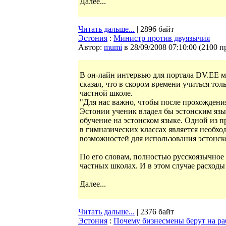
Далее...
Читать дальше...
| 2896 байт
Эстония
:
Министр против двуязычия
Автор:
mumi
в 28/09/2008 07:10:00
(
2100 п
В он-лайн интервью для портала DV.EE м
сказал, что в скором времени учиться тол
частной школе.
"Для нас важно, чтобы после прохождени
Эстонии ученик владел бы эстонским яз
обучение на эстонском языке. Одной из п
в гимназических классах является необх
возможностей для использования эстонско
По его словам, полностью русскоязычное 
частных школах. И в этом случае расходы
Далее...
Читать дальше...
| 2376 байт
Эстония
:
Почему бизнесмены берут на ра