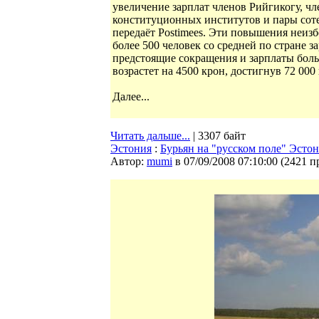
увеличение зарплат членов Рийгикогу, чл
конституционных институтов и пары сот
передаёт Postimees. Эти повышения неиз
более 500 человек со средней по стране 
предстоящие сокращения и зарплаты боль
возрастет на 4500 крон, достигнув 72 000
Далее...
Читать дальше...
| 3307 байт
Эстония
:
Бурьян на "русском поле" Эстон
Автор:
mumi
в 07/09/2008 07:10:00
(
2421 п