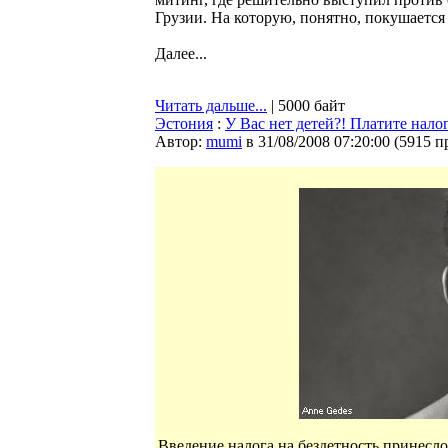
Грузии. На которую, понятно, покушается Р
Далее...
Читать дальше...
| 5000 байт
Эстония
:
У Вас нет детей?! Платите налог
Автор:
mumi
в 31/08/2008 07:20:00
(
5915 п
Введение налога на бездетность принесло