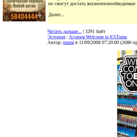
не смогут достать жизненнонеобходимые л
Далее...
Читать дальше...
| 3291 байт
Эстония
:
Агония Welcome to ESTonia
Автор:
mumi
в 11/09/2008 07:20:00
(
2686 п