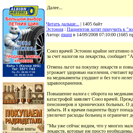
Далее...
Читать дальше...
| 1405 байт
Эстония
:
Пациентов хотят приучить к "з
Автор:
mumi
в 14/09/2008 07:10:00
(
1685 п
Союз врачей Эстонии крайне негативно о
за счет налогов на лекарства, сообщает "
Отмена льгот на покупку лекарств и пов
угрожает здоровью населения, считают вр
на медикаменты ухудшит и без того нелег
здравоохранения.
Повышение налога с оборота на медикаме
катастрофой заявляет Союз врачей. Прежд
пенсионеров и хронических больных. О д
забыть. И к врачам пациенты будут попад
увеличит расходы больниц и ограничит д
"Мы уже сейчас видим, что у многих мал
лекарств, которые им просто необходимы.