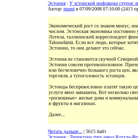
Эстония
:
У эстонской инфляции глупое л
Автор:
mumi
в 07/09/2008 07:10:00
(
2415 п
Экономический рост со знаком минус, ин
числом. Эстонская экономика постоянно у
Лотила, таллиннский корреспондент фин
Talouselämä. Если все люди, которые хот
Эстонию, то они делают это сейчас.
Эстония не становится скучной Северной
Эстонии совсем противоположное. Причи
или бесчеловечно большого роста цен, яв
торговля, а тупоголовость эстонцев.
Эстонцы беспрекословно платят такую це
услуги явно завышена. Вот несколько све
«роскошные» жилые дома и коммунальные
и фрукты в магазинах.
Далее...
Читать дальше...
| 5615 байт
Эстония
:
Директора трех школ Кохтла-Яр