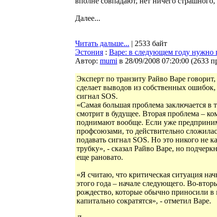
вполне совпадают, нет ничего страшного,
Далее...
Читать дальше...
| 2533 байт
Эстония
:
Варе: в следующем году нужно 
Автор:
mumi
в 28/09/2008 07:20:00
(
2633 п
Эксперт по транзиту Райво Варе говорит,
сделает выводов из собственных ошибок, 
сигнал SOS.
«Самая большая проблема заключается в т
смотрит в будущее. Вторая проблема – ко
поднимают вообще. Если уже предприним
профсоюзами, то действительно сложилас
подавать сигнал SOS. Но это никого не к
трубку», - сказал Райво Варе, но подчерк
еще рановато.
«Я считаю, что критическая ситуация нач
этого года – начале следующего. Во-втор
рождество, которые обычно приносили в 
капитально сократятся», - отметил Варе.