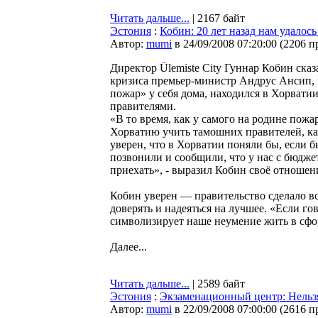
Читать дальше...
| 2167 байт
Эстония
:
Кобин: 20 лет назад нам удалос
Автор:
mumi
в 24/09/2008 07:20:00
(
2206 п
Директор Ülemiste City Гуннар Кобин сказ
кризиса премьер-министр Андрус Ансип, 
пожар» у себя дома, находился в Хорвати
правителями.
«В то время, как у самого на родине пожа
Хорватию учить тамошних правителей, ка
уверен, что в Хорватии поняли бы, если 
позвонили и сообщили, что у нас с бюдж
приехать», - выразил Кобин своё отношен
Кобин уверен — правительство сделало вс
доверять и надеяться на лучшее. «Если го
символизирует наше неумение жить в сфо
Далее...
Читать дальше...
| 2589 байт
Эстония
:
Экзаменационный центр: Нельзя
Автор:
mumi
в 22/09/2008 07:00:00
(
2616 п