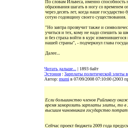
По словам Ильвеса, именно способность
образования шагать в ногу со временем 
через десять лет, когда наше государство 
сотую годовщину своего существования.
"Но завтра прозвучит также и символичес
учиться и тех, кому не надо спешить за
и без страха войти в курс изменившегося
нашей страны", - подчеркнул глава госуда
Далее...
Читать дальше...
| 1893 байт
Эстония
:
Зарплаты политической элиты в
Автор:
mumi
в 07/09/2008 07:10:00
(
2003 п
Если большинство членов Рийгикогу ока
время заморозить зарплаты элиты, то в 2
высшим чиновникам государство потрати
Сейчас проект бюджета 2009 года предус