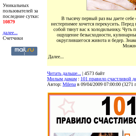
Уникальных
пользователей за
последние сутки:
В тысячу первый раз вы даете себе
10879
нестерпимее хочется перекусить. Перед 
собой тянут вас к холодильнику. Чуть 
далее...
ощущение безысходности, кулинарн
Счетчики
округлившегося живота и бедер. Знако
Можно
Далее...
Читать дальше...
| 4573 байт
Милым дамам
:
101 правило счастливой 
Автор:
Milena
в 09/04/2009 07:00:00
(
3271 