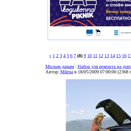
«
1
2
3
4
5
6
7
(8)
9
10
11
12
13
14
15
16
1
Милым дамам
:
Набор для ремонта на дор
Автор:
Milena
в 18/05/2009 07:00:00
(
2368 