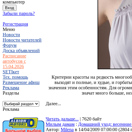
компьютер
Забыли пароль?
Регистрация
Меню
Новости
Новости читателей
Форум
Доска объявлений
Расписание
автобусов с
15.04.2026
SETIкет
Тех. помощь
Критерии красоты на редкость многоо
Размещение афиш
выходят и полные, и худые, и горба
Реклама
значения этим особенностям. Для огром
Разделы
значат много больше, не
Далее...
Реклама
Читать дальше...
| 7620 байт
Милым дамам
:
Домашний уход: весенние 
Автор:
Milena
в 14/04/2009 07:00:00
(
2804 