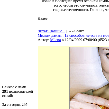
ловко в последнее время освоили комп
того, чтобы это случилось, эле
сверхъестественного. Главное, ч
Далее...
Читать дальше...
| 6224 байт
Милым дамам
:
12 способов не есть на но
Автор:
Milena
в 12/04/2009 07:00:00
(
6523 
Сейчас с нами
291
пользователей
онлайн
За сегодня:
295