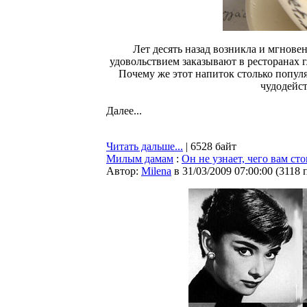
Лет десять назад возникла и мгнове
удовольствием заказывают в ресторанах
Почему же этот напиток столько популя
чудодейст
Далее...
Читать дальше...
| 6528 байт
Милым дамам
:
Он не узнает, чего вам сто
Автор:
Milena
в 31/03/2009 07:00:00
(
3118 