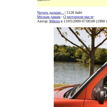
Читать дальше...
| 5128 байт
Милым дамам
:
О моторном масле
Автор:
Milena
в 13/05/2009 07:00:00
(
1900 