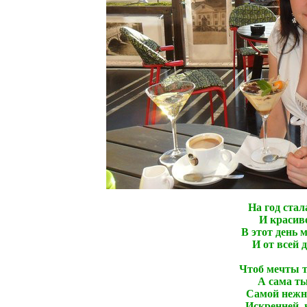
На год стал
И красиве
В этот день 
И от всей 
Чтоб мечты т
А сама ты
Самой нежн
Искренней, 