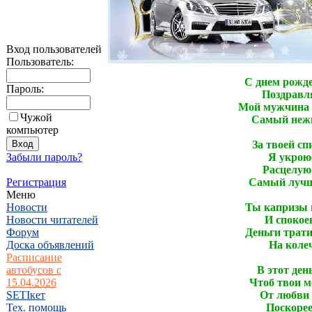
Вход пользователей
Пользователь:
С днем рожд
Пароль:
Поздравля
Мой мужчина 
Чужой
Самый нежн
компьютер
За твоей с
Забыли пароль?
Я укроюс
Расцелую 
Регистрация
Самый лучш
Меню
Новости
Ты капризы 
Новости читателей
И спокоен
Форум
Деньги трат
Доска объявлений
На колеч
Расписание
автобусов с
В этот ден
15.04.2026
Чтоб твои м
SETIкет
От любви 
Тех. помощь
Поскорее