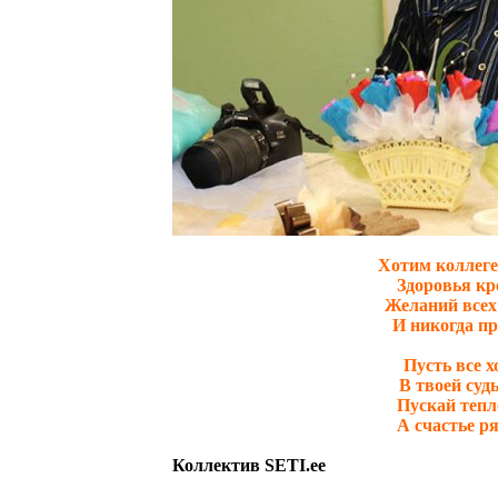
Хотим коллеге
Здоровья кр
Желаний всех
И никогда пр
Пусть все х
В твоей судь
Пускай тепло
А счастье р
Коллектив SETI.ee