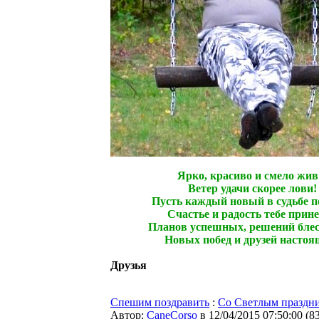
Ярко, красиво и смело жив
Ветер удачи скорее лови!
Пусть каждый новый в судьбе п
Счастье и радость тебе прине
Планов успешных, решений бле
Новых побед и друзей настоя
Друзья
Спешим поздравить
:
Со Светлым праздн
Автор:
CaneCorso
в 12/04/2015 07:50:00
(
8