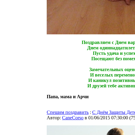
Поздравляем с Днем вар
Днем одиннадцатилет
Пусть удача и успе
Посещают без помех
Замечательных оцен
И веселых перемено
И каникул позитивн
И друзей тебе активн
Папа, мама и Арчи
Спешим поздравить
:
C Днём Защиты Дет
Автор:
CaneCorso
в 01/06/2015 07:30:00
(
7