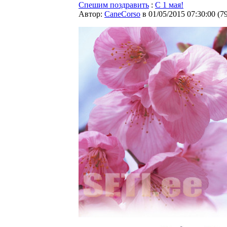
Спешим поздравить
:
С 1 мая!
Автор:
CaneCorso
в 01/05/2015 07:30:00
(
7