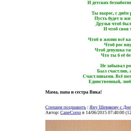
И детских беззаботн
Ты вырос, с днём
Пусть будет в жи
Друзья чтоб был
И чтоб своя 
Чтоб в жизни всё ка
Чтоб рос вну
Чтоб девушка та
Что ты б её б
Не забывал ро
Был счастлив, а
Счастливыми. Всё пот
Единственный, лю
Мама, папа и сестра Вика!
Спешим поздравить
:
Яну Шевякову с Дн
Автор:
CaneCorso
в 14/06/2015 07:40:00
(
1