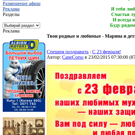
Размещение афиш
Реклама
Я тебя люб
Разделы
Счастья лу
И всегда 
Буду рядом
Реклама
Твои родные и любимые - Марина и дет
Спешим поздравить
:
С 23 февраля!
Автор:
CaneCorso
в 23/02/2015 07:30:00
(
8