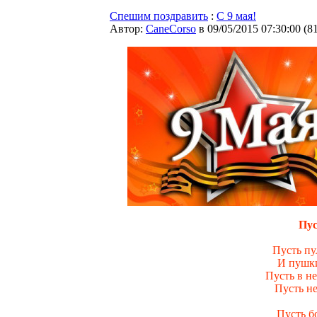
Спешим поздравить
:
C 9 мая!
Автор:
CaneCorso
в 09/05/2015 07:30:00
(
8
Пус
Пусть пу
И пушки
Пусть в не
Пусть не
Пусть б