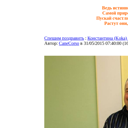
Ведь истинно
Самой приро
Пускай счастли
Растут они,
Спешим поздравить
:
Константина (Koka)
Автор:
CaneCorso
в 31/05/2015 07:40:00
(
1