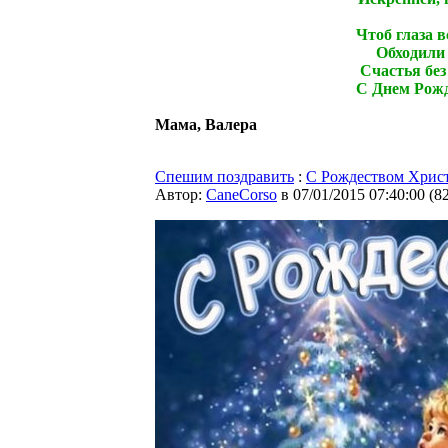
Чтоб глаза в
Обходили 
Счастья без
С Днем Рожд
Мама, Валера
Спешим поздравить
:
C Рождеством Хрис
Автор:
CaneCorso
в 07/01/2015 07:40:00
(
8