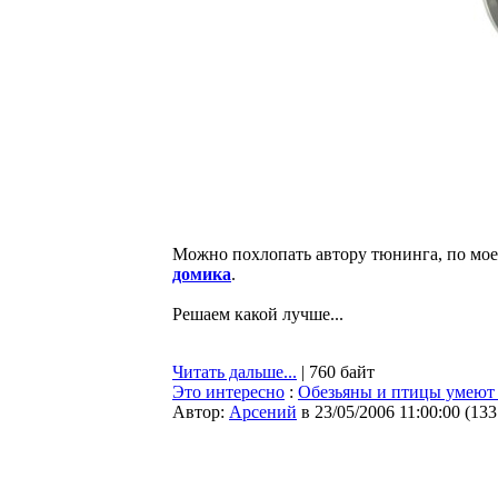
Можно похлопать автору тюнинга, по моем
домика
.
Решаем какой лучше...
Читать дальше...
| 760 байт
Это интересно
:
Обезьяны и птицы умеют
Автор:
Арсений
в 23/05/2006 11:00:00
(
133