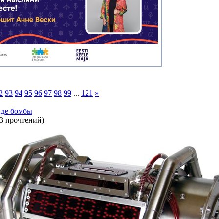
2
93
94
95
96
97
98
99
...
121
»
иде бомбы
3 прочтений
)