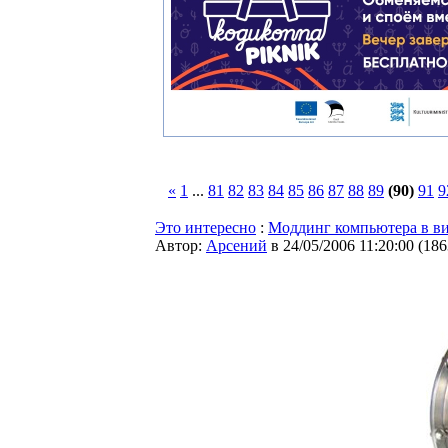
«
1
...
81
82
83
84
85
86
87
88
89
(90)
91
9
Это интересно
:
Моддинг компьютера в в
Автор:
Арсений
в 24/05/2006 11:20:00
(
186