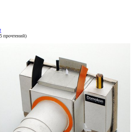
!
5 прочтений
)