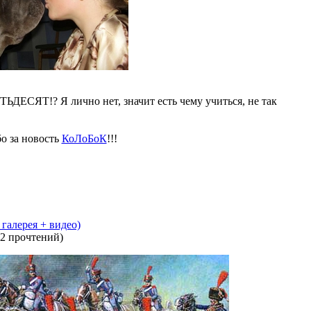
ТЬДЕСЯТ!? Я лично нет, значит есть чему учиться, не так
о за новость
КоЛоБоК
!!!
 галерея + видео)
2 прочтений
)